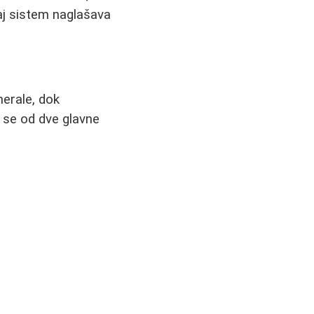
vaj sistem naglašava
nerale, dok
 se od dve glavne