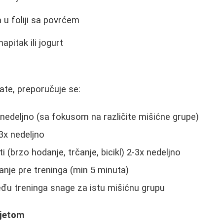
 u foliji sa povrćem
apitak ili jogurt
ate, preporučuje se:
nedeljno (sa fokusom na različite mišićne grupe)
3x nedeljno
 (brzo hodanje, trčanje, bicikl) 2-3x nedeljno
nje pre treninga (min 5 minuta)
u treninga snage za istu mišićnu grupu
ijetom