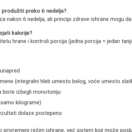
e produžiti preko 6 nedelja?
a nakon 6 nedelja, ali principi zdrave ishrane mogu da
ojati kalorije?
tetu hrane i kontroli porcija (jedna porcija = jedan tanji
 unapred
mene (integralni hleb umesto belog, voće umesto slat
a biste izbegli monotoniju
 samo kilograme)
 rezultati dolaze postepeno
o privremeni režim ishrane, već sistem koji može posl