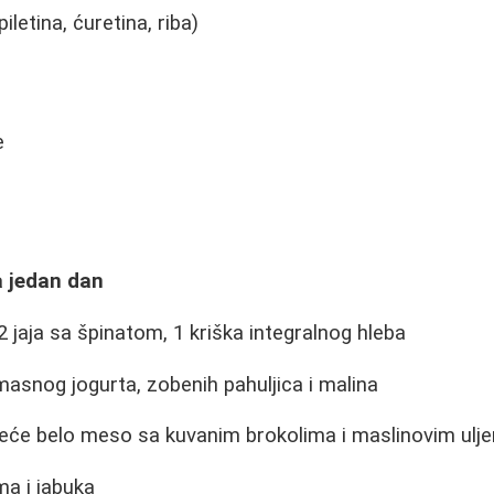
etina, ćuretina, riba)
e
a jedan dan
 jaja sa špinatom, 1 kriška integralnog hleba
asnog jogurta, zobenih pahuljica i malina
leće belo meso sa kuvanim brokolima i maslinovim ulj
a i jabuka