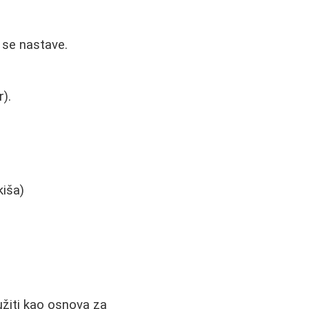
 se nastave.
r).
kiša)
užiti kao osnova za