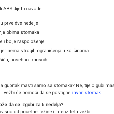
li ABS dijetu navode:
 u prve dve nedelje
nje obima stomaka
e i bolje raspoloženje
jer nema strogih ograničenja u količinama
išića, posebno trbušnih
lja gubitak masti samo sa stomaka? Ne, tijelo gubi ma
 i vežbi će pomoći da se postigne
ravan stomak
.
ože da se izgubi za 6 nedelja?
avisno od početne težine i intenziteta vežbi.