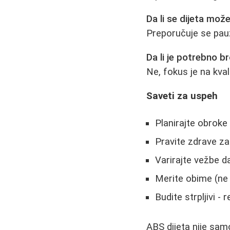
Da li se dijeta mož
Preporučuje se pauz
Da li je potrebno br
Ne, fokus je na kvali
Saveti za uspeh
Planirajte obroke
Pravite zdrave za
Varirajte vežbe d
Merite obime (ne
Budite strpljivi -
ABS dijeta nije sam