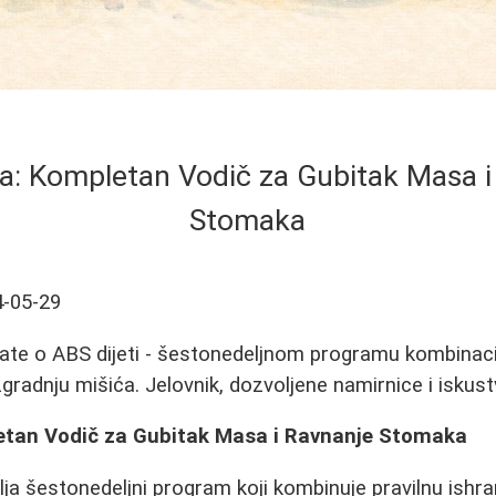
ta: Kompletan Vodič za Gubitak Masa i
Stomaka
-05-29
ate o ABS dijeti - šestonedeljnom programu kombinacij
zgradnju mišića. Jelovnik, dozvoljene namirnice i iskust
etan Vodič za Gubitak Masa i Ravnanje Stomaka
lja šestonedeljni program koji kombinuje pravilnu ishr