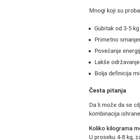
Mnogi koji su proba
Gubitak od 3-5 kg
Primetno smanje
Povećanje energij
Lakše održavanje 
Bolja definicija m
Česta pitanja
Da li može da se ci
kombinacija ishrane
Koliko kilograma m
U proseku 4-8 kg, z