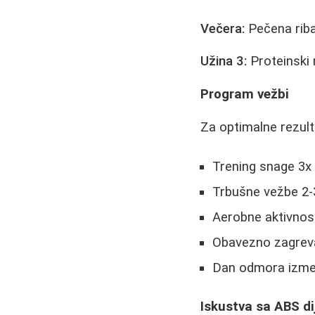
Večera:
Pečena riba
Užina 3:
Proteinski n
Program vežbi
Za optimalne rezult
Trening snage 3x 
Trbušne vežbe 2-
Aerobne aktivnosti
Obavezno zagreva
Dan odmora izmeđ
Iskustva sa ABS d