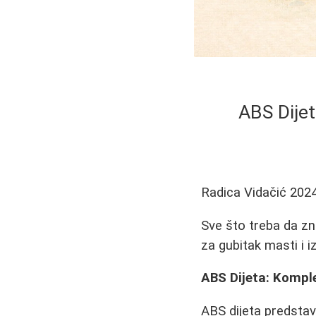
ABS Dije
Radica Vidačić
2024
Sve što treba da zn
za gubitak masti i i
ABS Dijeta: Kompl
ABS dijeta predstav