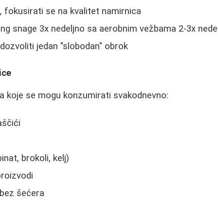
e, fokusirati se na kvalitet namirnica
ing snage 3x nedeljno sa aerobnim vežbama 2-3x nede
ozvoliti jedan "slobodan" obrok
ice
ica koje se mogu konzumirati svakodnevno:
aščići
nat, brokoli, kelj)
roizvodi
 bez šećera