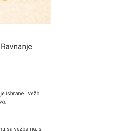
 Ravnanje
e ishrane i vežbi
va.
anu sa vežbama, s