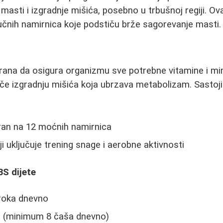
 masti i izgradnje mišića, posebno u trbušnoj regiji. O
učnih namirnica koje podstiču brže sagorevanje masti.
nirana da osigura organizmu sve potrebne vitamine i mi
e izgradnju mišića koja ubrzava metabolizam. Sastoji
iran na 12 moćnih namirnica
i uključuje trening snage i aerobne aktivnosti
S dijete
broka dnevno
de (minimum 8 čaša dnevno)