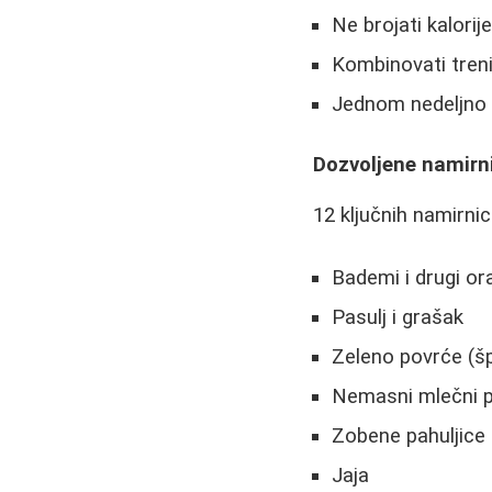
Ne brojati kalorij
Kombinovati tren
Jednom nedeljno d
Dozvoljene namirn
12 ključnih namirn
Bademi i drugi or
Pasulj i grašak
Zeleno povrće (špi
Nemasni mlečni p
Zobene pahuljice
Jaja