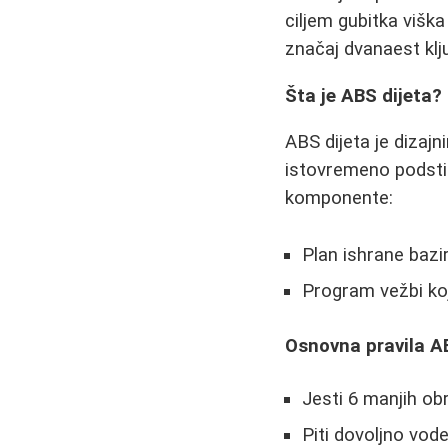
ciljem gubitka viška
značaj dvanaest klj
Šta je ABS dijeta?
ABS dijeta je dizaj
istovremeno podstič
komponente:
Plan ishrane baz
Program vežbi koj
Osnovna pravila AB
Jesti 6 manjih o
Piti dovoljno vo