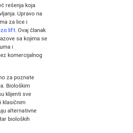
ć rešenja koja
vljanja. Upravo na
ma za lice i
zo lift
. Ovaj članak
izazove sa kojima se
ruma i
 bez komercijalnog
amo za poznate
iva. Biološkim
 klijenti sve
i klasičnim
ju alternativne
tar bioloških