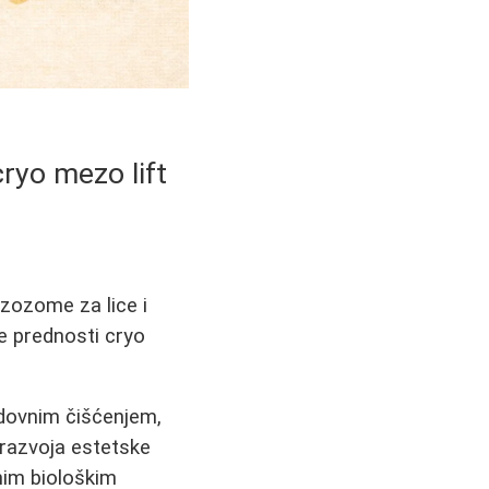
cryo mezo lift
gzozome za lice i
te prednosti cryo
edovnim čišćenjem,
razvoja estetske
nim biološkim