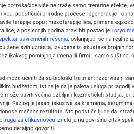
je potrošačice više ne traže samo trenutne efekte, ve
 nivou, podstičući prirodne procese regeneracije i obna
avile terapije poput mezoterapije lica, primene egzozo
a lice, a poslednjih godina pravi hit postao je i
cryo me
 spektar savremenih rešenja
, oslanjajući se na realne 
 žene svih uzrasta, izvučene iz iskustava brojnih fo
bez ikakvog pominjanja imena ili firmi - samo suština,
led može učiniti da su biološki tretmani rezervisani s
elikim budžetom, istina je da je paleta usluga prilagodlj
ože baviti većina ozbiljnih kozmetičkih studija, jer su
evniji. Razlog je jasan: iskustva sa kremama, serumima 
onose mešane rezultate, što podstiče ljude da istražu
otraga za efikasnošću
iznela je na površinu čitav spek
emo detaljno govoriti.