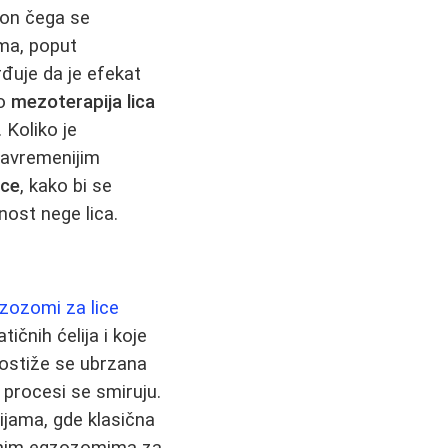
kon čega se
ema, poput
đuje da je efekat
to
mezoterapija lica
 Koliko je
savremenijim
ice
, kako bi se
nost nege lica.
zozomi za lice
čnih ćelija i koje
postiže se ubrzana
 procesi se smiruju.
ijama, gde klasična
rsnim egzozomima za