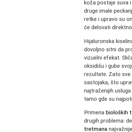
koža postaje suva i
druge imale peckanje
retke i upravo su o
će delovati direktno
Hijaluronska kiseli
dovoljno sitni da p
vizuelni efekat. Sli
oksidišu i gube svoj
rezultate. Zato sve 
sastojaka, što upr
najtraženijih usluga
tamo gde su najpotr
Primena
bioloških 
drugih problema: de
tretmana
najvažnij