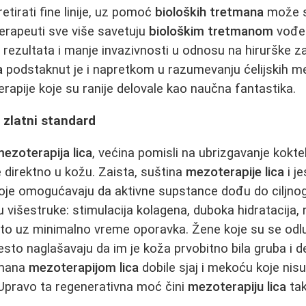
tirati fine linije, uz pomoć
bioloških tretmana
može se
terapeuti sve više savetuju
biološkim tretmanom
vođe
 rezultata i manje invazivnosti u odnosu na hirurške z
a
podstaknut je i napretkom u razumevanju ćelijskih 
erapije koje su ranije delovale kao naučna fantastika.
- zlatni standard
ezoterapija lica
, većina pomisli na ubrizgavanje koktel
e direktno u kožu. Zaista, suština
mezoterapije lica
i je
je omogućavaju da aktivne supstance dođu do ciljnog 
 višestruke: stimulacija kolagena, duboka hidratacija, 
 to uz minimalno vreme oporavka. Žene koje su se odlu
sto naglašavaju da im je koža prvobitno bila gruba i de
tmana
mezoterapijom lica
dobile sjaj i mekoću koje nis
pravo ta regenerativna moć čini
mezoterapiju lica
tak