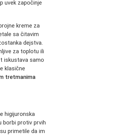
up uvek započinje
brojne kreme za
etale sa čitavim
zostanka dejstva.
ive za toplotu ili
ost iskustava samo
ce klasične
im tretmanima
se higijuronska
 borbi protiv prvih
su primetile da im