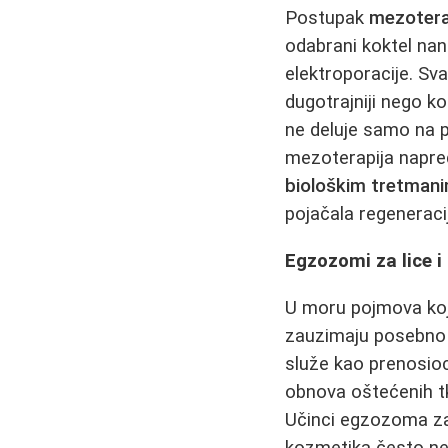
Postupak
mezoterap
odabrani koktel nano
elektroporacije. S
dugotrajniji nego k
ne deluje samo na p
mezoterapija napre
biološkim tretman
pojačala regeneracij
Egzozomi za lice i 
U moru pojmova koji
zauzimaju posebno m
služe kao prenosio
obnova oštećenih tki
Učinci egzozoma za 
kozmetika često ne