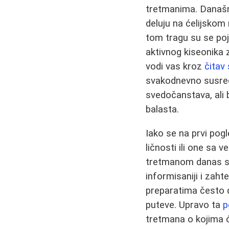
tretmanima. Današn
deluju na ćelijskom
tom tragu su se poj
aktivnog kiseonika z
vodi vas kroz
čitav
svakodnevno susreću
svedočanstava, ali 
balasta.
Iako se na prvi pog
ličnosti ili one sa v
tretmanom danas se m
informisaniji i zaht
preparatima često d
puteve. Upravo ta
p
tretmana o kojima ć