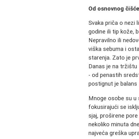
Od osnovnog čišće
Svaka priča o nezi 
godine ili tip kože
Nepravilno ili nedo
viška sebuma i osta
starenja. Zato je p
Danas je na tržišt
- od penastih sreds
postignut je balans 
Mnoge osobe su u 
fokusirajući se isk
sjaj, proširene pore
nekoliko minuta dne
najveća greška upr