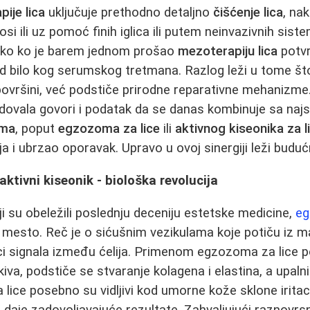
ije lica
uključuje prethodno detaljno
čišćenje lica
, na
si ili uz pomoć finih iglica ili putem neinvazivnih sist
vako ko je barem jednom prošao
mezoterapiju lica
potvr
od bilo kog serumskog tretmana. Razlog leži u tome š
ovršini, već podstiče prirodne reparativne mehanizme.
dovala govori i podatak da se danas kombinuje sa naj
ima
, poput
egzozoma za lice
ili
aktivnog kiseonika za l
a i ubrzao oporavak. Upravo u ovoj sinergiji leži buduć
aktivni kiseonik - biološka revolucija
 su obeležili poslednju deceniju estetske medicine,
eg
esto. Reč je o sićušnim vezikulama koje potiču iz mati
ci signala između ćelija. Primenom egzozoma za lice 
va, podstiče se stvaranje kolagena i elastina, a upalni
lice posebno su vidljivi kod umorne kože sklone iritac
 daje zadovoljavajuće rezultate. Zahvaljujući raznov