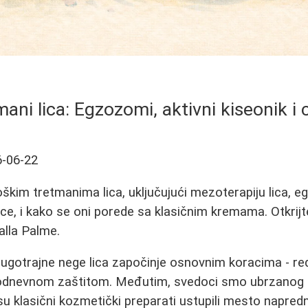
mani lica: Egzozomi, aktivni kiseonik i 
-06-22
oškim tretmanima lica, uključujući mezoterapiju lica, e
lice, i kako se oni porede sa klasičnim kremama. Otkrij
alla Palme.
 dugotrajne nege lica započinje osnovnim koracima - r
kodnevnom zaštitom. Međutim, svedoci smo ubrzanog 
su klasični kozmetički preparati ustupili mesto napred