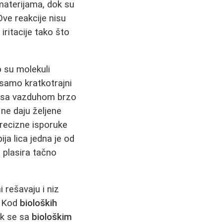
materijama, dok su
Ove reakcije nisu
 iritacije tako što
o su molekuli
 samo kratkotrajni
tu sa vazduhom brzo
 ne daju željene
precizne isporuke
a lica jedna je od
e plasira tačno
 rešavaju i niz
. Kod
bioloških
ok se sa
biološkim