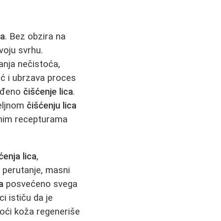
ca
. Bez obzira na
voju svrhu.
nja nečistoća,
eć i ubrzava proces
vođeno
čišćenje lica
.
meljnom
čišćenju lica
đenim recepturama
ćenja lica
,
e perutanje, masni
a
posvećeno svega
 ističu da je
noći koža regeneriše