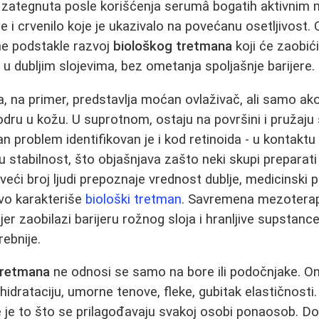
 zategnuta posle korišćenja serumâ bogatih aktivnim 
 i crvenilo koje je ukazivalo na povećanu osetljivost. 
ne podstakle razvoj
biološkog tretmana
koji će zaobići
 u dubljim slojevima, bez ometanja spoljašnje barijere.
na, na primer, predstavlja moćan ovlaživač, ali samo ak
rodru u kožu. U suprotnom, ostaju na površini i pružaju
čan problem identifikovan je i kod retinoida - u kontak
u stabilnost, što objašnjava zašto neki skupi preparati
veći broj ljudi prepoznaje vrednost dublje, medicinski 
avo karakteriše
biološki tretman
. Savremena mezoterapij
 jer zaobilazi barijeru rožnog sloja i hranljive supstanc
ebnije.
tretmana
ne odnosi se samo na bore ili podočnjake. Oni
hidrataciju, umorne tenove, fleke, gubitak elastičnosti
e je to što se prilagođavaju svakoj osobi ponaosob. D