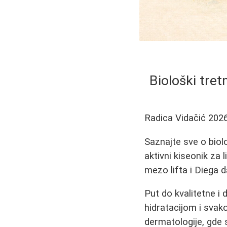
Biološki tret
Radica Vidačić
2026
Saznajte sve o biol
aktivni kiseonik za 
mezo lifta i Diega d
Put do kvalitetne i
hidratacijom i sva
dermatologije, gde 