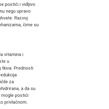
 postići i vidljivo
nu negu upravo
ahvate. Razvoj
mehanizama, čime su
a vitamina i
ste u
tkiva. Prednosti
redukcija
čile za
hidrirana, a da su
u mogle postići
o privlačnom.