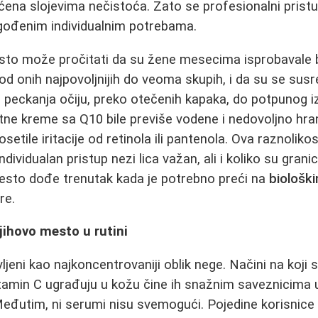
ećena slojevima nečistoća. Zato se profesionalni prist
gođenim individualnim potrebama.
to može pročitati da su žene mesecima isprobavale 
od onih najpovoljnijih do veoma skupih, i da su se susr
peckanja očiju, preko otečenih kapaka, do potpunog i
ne kreme sa Q10 bile previše vodene i nedovoljno hranlj
setile iritacije od retinola ili pantenola. Ova raznolik
ndividualan pristup nezi lica važan, ali i koliko su grani
često dođe trenutak kada je potrebno preći na
biološk
re.
njihovo mesto u rutini
jeni kao najkoncentrovaniji oblik nege. Načini na koji 
i vitamin C ugrađuju u kožu čine ih snažnim saveznicima u
eđutim, ni serumi nisu svemogući. Pojedine korisnice 