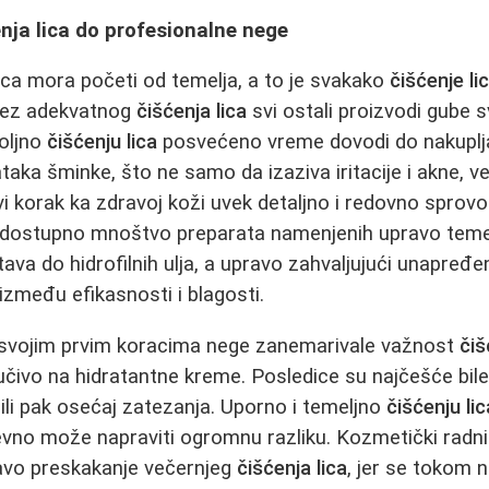
nja lica do profesionalne nege
lica mora početi od temelja, a to je svakako
čišćenje li
, bez adekvatnog
čišćenja lica
svi ostali proizvodi gube s
voljno
čišćenju lica
posvećeno vreme dovodi do nakuplja
taka šminke, što ne samo da izaziva iritacije i akne, v
rvi korak ka zdravoj koži uvek detaljno i redovno spro
u dostupno mnoštvo preparata namenjenih upravo te
tava do hidrofilnih ulja, a upravo zahvaljujući unapre
između efikasnosti i blagosti.
svojim prvim koracima nege zanemarivale važnost
čiš
ljučivo na hidratantne kreme. Posledice su najčešće bil
 ili pak osećaj zatezanja. Uporno i temeljno
čišćenju lic
vno može napraviti ogromnu razliku. Kozmetički radnici
avo preskakanje večernjeg
čišćenja lica
, jer se tokom 