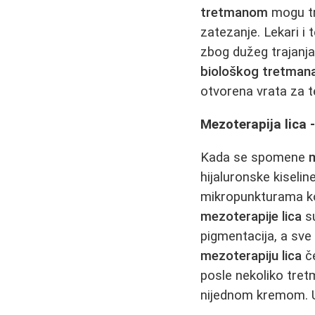
tretmanom
mogu tre
zatezanje. Lekari i 
zbog dužeg trajanja
biološkog tretman
otvorena vrata za t
Mezoterapija lica 
Kada se spomene
m
hijaluronske kiselin
mikropunkturama ko
mezoterapije lica
su
pigmentacija, a sve
mezoterapiju lica
če
posle nekoliko tre
nijednom kremom. U