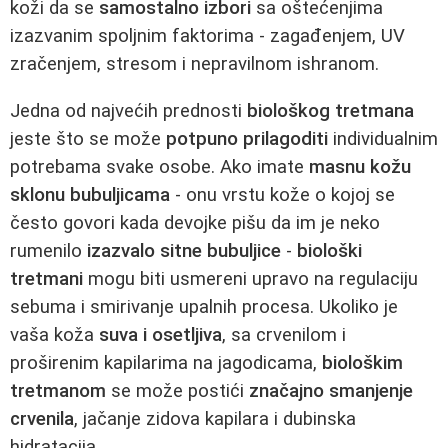
koži da se
samostalno izbori
sa oštećenjima
izazvanim spoljnim faktorima - zagađenjem, UV
zračenjem, stresom i nepravilnom ishranom.
Jedna od najvećih prednosti
biološkog tretmana
jeste što se može
potpuno prilagoditi
individualnim
potrebama svake osobe. Ako imate
masnu kožu
sklonu bubuljicama
- onu vrstu kože o kojoj se
često govori kada devojke pišu da im je neko
rumenilo
izazvalo sitne bubuljice
-
biološki
tretmani
mogu biti usmereni upravo na regulaciju
sebuma i smirivanje upalnih procesa. Ukoliko je
vaša koža
suva i osetljiva
, sa crvenilom i
proširenim kapilarima na jagodicama,
biološkim
tretmanom
se može postići
značajno smanjenje
crvenila
, jačanje zidova kapilara i dubinska
hidratacija.