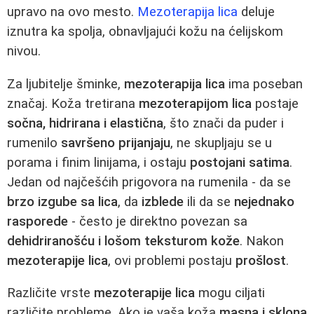
upravo na ovo mesto.
Mezoterapija lica
deluje
iznutra ka spolja, obnavljajući kožu na ćelijskom
nivou.
Za ljubitelje šminke,
mezoterapija lica
ima poseban
značaj. Koža tretirana
mezoterapijom lica
postaje
sočna, hidrirana i elastična
, što znači da puder i
rumenilo
savršeno prijanjaju
, ne skupljaju se u
porama i finim linijama, i ostaju
postojani satima
.
Jedan od najčešćih prigovora na rumenila - da se
brzo izgube sa lica
, da
izblede
ili da se
nejednako
rasporede
- često je direktno povezan sa
dehidriranošću i lošom teksturom kože
. Nakon
mezoterapije lica
, ovi problemi postaju
prošlost
.
Različite vrste
mezoterapije lica
mogu ciljati
različite probleme. Ako je vaša koža
masna i sklona