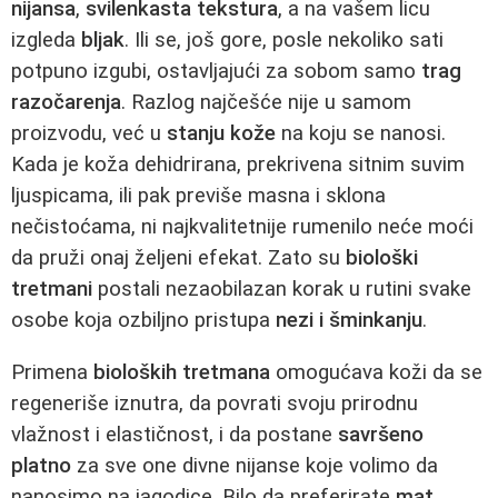
nijansa
,
svilenkasta tekstura
, a na vašem licu
izgleda
bljak
. Ili se, još gore, posle nekoliko sati
potpuno izgubi, ostavljajući za sobom samo
trag
razočarenja
. Razlog najčešće nije u samom
proizvodu, već u
stanju kože
na koju se nanosi.
Kada je koža dehidrirana, prekrivena sitnim suvim
ljuspicama, ili pak previše masna i sklona
nečistoćama, ni najkvalitetnije rumenilo neće moći
da pruži onaj željeni efekat. Zato su
biološki
tretmani
postali nezaobilazan korak u rutini svake
osobe koja ozbiljno pristupa
nezi i šminkanju
.
Primena
bioloških tretmana
omogućava koži da se
regeneriše iznutra, da povrati svoju prirodnu
vlažnost i elastičnost, i da postane
savršeno
platno
za sve one divne nijanse koje volimo da
nanosimo na jagodice. Bilo da preferirate
mat