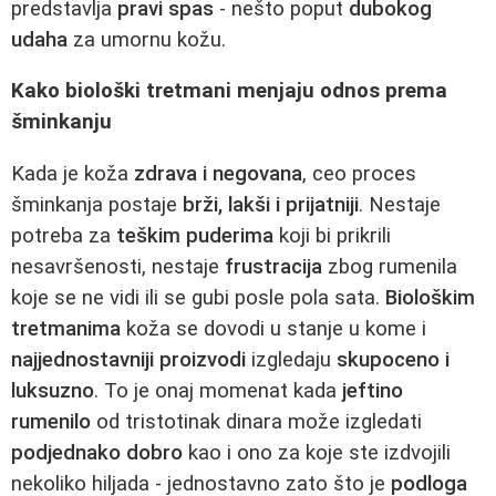
predstavlja
pravi spas
- nešto poput
dubokog
udaha
za umornu kožu.
Kako biološki tretmani menjaju odnos prema
šminkanju
Kada je koža
zdrava i negovana
, ceo proces
šminkanja postaje
brži, lakši i prijatniji
. Nestaje
potreba za
teškim puderima
koji bi prikrili
nesavršenosti, nestaje
frustracija
zbog rumenila
koje se ne vidi ili se gubi posle pola sata.
Biološkim
tretmanima
koža se dovodi u stanje u kome i
najjednostavniji proizvodi
izgledaju
skupoceno i
luksuzno
. To je onaj momenat kada
jeftino
rumenilo
od tristotinak dinara može izgledati
podjednako dobro
kao i ono za koje ste izdvojili
nekoliko hiljada - jednostavno zato što je
podloga