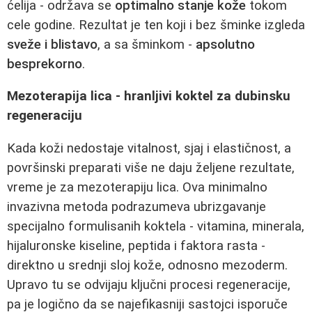
ćelija - održava se
optimalno stanje kože
tokom
cele godine. Rezultat je ten koji i bez šminke izgleda
sveže i blistavo
, a sa šminkom -
apsolutno
besprekorno
.
Mezoterapija lica - hranljivi koktel za dubinsku
regeneraciju
Kada koži nedostaje vitalnost, sjaj i elastičnost, a
površinski preparati više ne daju željene rezultate,
vreme je za mezoterapiju lica. Ova minimalno
invazivna metoda podrazumeva ubrizgavanje
specijalno formulisanih koktela - vitamina, minerala,
hijaluronske kiseline, peptida i faktora rasta -
direktno u srednji sloj kože, odnosno mezoderm.
Upravo tu se odvijaju ključni procesi regeneracije,
pa je logično da se najefikasniji sastojci isporuče