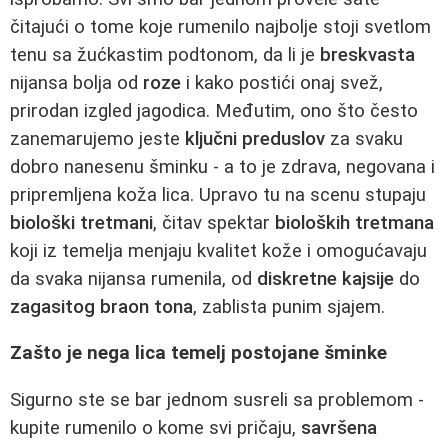
čitajući o tome koje rumenilo najbolje stoji svetlom
tenu sa žućkastim podtonom, da li je
breskvasta
nijansa bolja od
roze
i kako postići onaj svež,
prirodan izgled jagodica. Međutim, ono što često
zanemarujemo jeste
ključni preduslov
za svaku
dobro nanesenu šminku - a to je zdrava, negovana i
pripremljena koža lica. Upravo tu na scenu stupaju
biološki tretmani
, čitav spektar
bioloških tretmana
koji iz temelja menjaju kvalitet kože i omogućavaju
da svaka nijansa rumenila, od
diskretne kajsije
do
zagasitog braon tona
, zablista punim sjajem.
Zašto je nega lica temelj postojane šminke
Sigurno ste se bar jednom susreli sa problemom -
kupite rumenilo o kome svi pričaju,
savršena