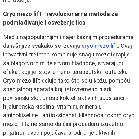
Cryo mezo lift - revolucionarna metoda za
podmlađivanje i osveženje lica
Među najpopularnijim i najefikasnijim procedurama
današnjice svakako se izdvaja
cryo mezo lift
. Ovaj
inovativni tretman kombinuje snagu mezoterapije
sa blagotvornim dejstvom hladnoće, stvarajući
efekat koji je istovremeno terapeutski i estetski.
Cryo mezo lift deluje tako što se u kožu, pomoću
specijalnog aparata koji istovremeno hladi
površinski sloj, unose kokteli aktivnih supstanci -
hijaluronska kiselina, vitamini, minerali,
aminokiseline i antioksidansi. Hladnoća tokom cryo
mezo lifta ne samo da čini proceduru izuzetno
prijatnom, već i pojačava prodiranje aktivnih