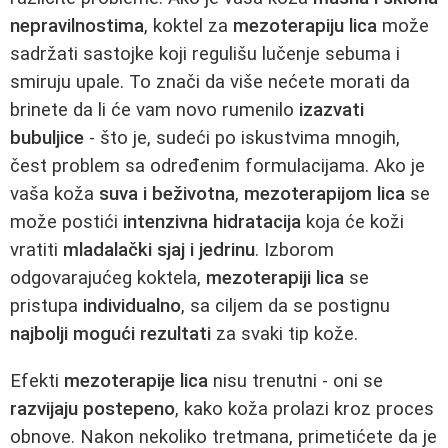
nepravilnostima
, koktel za
mezoterapiju lica
može
sadržati sastojke koji regulišu lučenje sebuma i
smiruju upale. To znači da više nećete morati da
brinete da li će vam novo rumenilo
izazvati
bubuljice
- što je, sudeći po iskustvima mnogih,
čest problem sa određenim formulacijama. Ako je
vaša koža
suva i beživotna
,
mezoterapijom lica
se
može postići
intenzivna hidratacija
koja će koži
vratiti
mladalački sjaj i jedrinu
. Izborom
odgovarajućeg koktela,
mezoterapiji lica
se
pristupa
individualno
, sa ciljem da se postignu
najbolji mogući rezultati
za svaki tip kože.
Efekti
mezoterapije lica
nisu trenutni - oni se
razvijaju postepeno
, kako koža prolazi kroz proces
obnove. Nakon nekoliko tretmana, primetićete da je