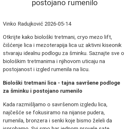
postojano rumenilo
Vinko Radujković
2026-05-14
Otkrijte kako biološki tretmani, cryo mezo lift,
čišćenje lica i mezoterapija lica uz aktivni kiseonik
stvaraju idealnu podlogu za šminku. Saznajte sve o
biološkim tretmanima i njihovom uticaju na
postojanost i izgled rumenila na licu.
Biološki tretmani lica - tajna savršene podloge
za šminku i postojano rumenilo
Kada razmišljamo o savršenom izgledu lica,
najčešće se fokusiramo na nijanse pudera,
rumenila, bronzera i senki koje bismo želeli da
isprobamo. Svi smo bar jednom provele sate