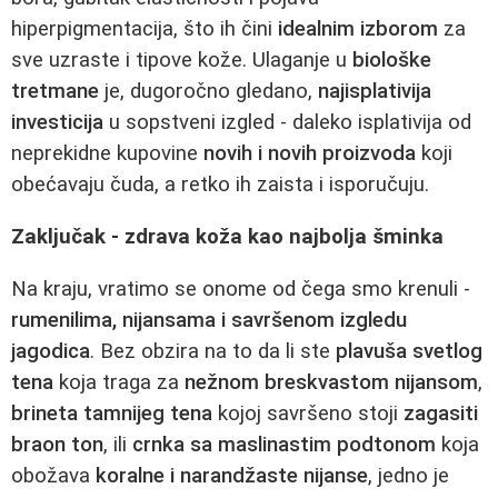
hiperpigmentacija, što ih čini
idealnim izborom
za
sve uzraste i tipove kože. Ulaganje u
biološke
tretmane
je, dugoročno gledano,
najisplativija
investicija
u sopstveni izgled - daleko isplativija od
neprekidne kupovine
novih i novih proizvoda
koji
obećavaju čuda, a retko ih zaista i isporučuju.
Zaključak - zdrava koža kao najbolja šminka
Na kraju, vratimo se onome od čega smo krenuli -
rumenilima, nijansama i savršenom izgledu
jagodica
. Bez obzira na to da li ste
plavuša svetlog
tena
koja traga za
nežnom breskvastom nijansom
,
brineta tamnijeg tena
kojoj savršeno stoji
zagasiti
braon ton
, ili
crnka sa maslinastim podtonom
koja
obožava
koralne i narandžaste nijanse
, jedno je