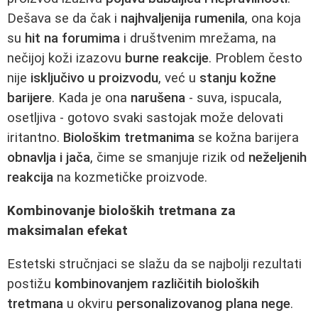
Dešava se da čak i
najhvaljenija rumenila
, ona koja
su
hit na forumima
i društvenim mrežama, na
nečijoj koži izazovu
burne reakcije
. Problem često
nije
isključivo u proizvodu
, već u
stanju kožne
barijere
. Kada je ona
narušena
- suva, ispucala,
osetljiva - gotovo svaki sastojak može delovati
iritantno.
Biološkim tretmanima
se kožna barijera
obnavlja i jača
, čime se smanjuje rizik od
neželjenih
reakcija
na kozmetičke proizvode.
Kombinovanje bioloških tretmana za
maksimalan efekat
Estetski stručnjaci se slažu da se najbolji rezultati
postižu
kombinovanjem različitih bioloških
tretmana
u okviru
personalizovanog plana nege
.