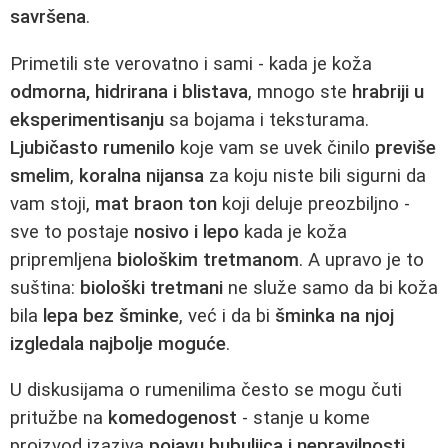
savršena
.
Primetili ste verovatno i sami - kada je koža
odmorna, hidrirana i blistava
, mnogo ste
hrabriji u
eksperimentisanju
sa bojama i teksturama.
Ljubičasto rumenilo
koje vam se uvek činilo
previše
smelim
,
koralna nijansa
za koju niste bili sigurni da
vam stoji,
mat braon ton
koji deluje preozbiljno -
sve to postaje
nosivo i lepo
kada je koža
pripremljena
biološkim tretmanom
. A upravo je to
suština:
biološki tretmani
ne služe samo da bi koža
bila
lepa bez šminke
, već i da bi
šminka na njoj
izgledala najbolje moguće
.
U diskusijama o rumenilima često se mogu čuti
pritužbe na
komedogenost
- stanje u kome
proizvod izaziva
pojavu bubuljica i nepravilnosti
.