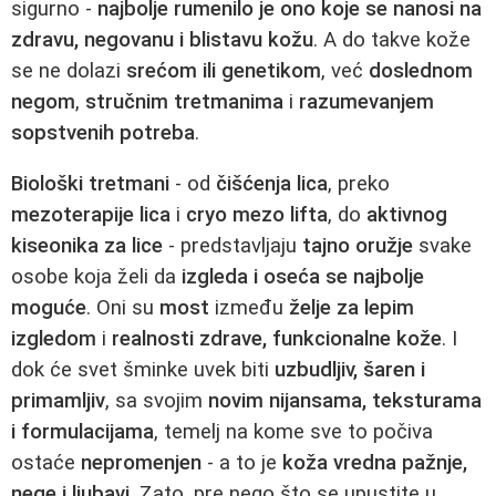
sigurno -
najbolje rumenilo je ono koje se nanosi na
zdravu, negovanu i blistavu kožu
. A do takve kože
se ne dolazi
srećom ili genetikom
, već
doslednom
negom
,
stručnim tretmanima
i
razumevanjem
sopstvenih potreba
.
Biološki tretmani
- od
čišćenja lica
, preko
mezoterapije lica
i
cryo mezo lifta
, do
aktivnog
kiseonika za lice
- predstavljaju
tajno oružje
svake
osobe koja želi da
izgleda i oseća se najbolje
moguće
. Oni su
most
između
želje za lepim
izgledom
i
realnosti zdrave, funkcionalne kože
. I
dok će svet šminke uvek biti
uzbudljiv, šaren i
primamljiv
, sa svojim
novim nijansama, teksturama
i formulacijama
, temelj na kome sve to počiva
ostaće
nepromenjen
- a to je
koža vredna pažnje,
nege i ljubavi
. Zato, pre nego što se upustite u