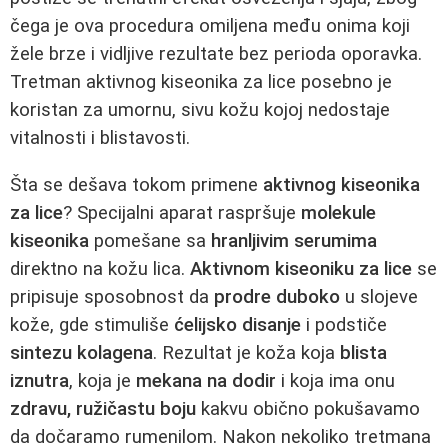
čega je ova procedura omiljena među onima koji
žele brze i vidljive rezultate bez perioda oporavka.
Tretman aktivnog kiseonika za lice posebno je
koristan za umornu, sivu kožu kojoj nedostaje
vitalnosti i blistavosti.
Šta se dešava tokom primene
aktivnog kiseonika
za lice
? Specijalni aparat raspršuje
molekule
kiseonika
pomešane sa
hranljivim serumima
direktno na kožu lica.
Aktivnom kiseoniku za lice
se
pripisuje sposobnost da
prodre duboko
u slojeve
kože, gde stimuliše
ćelijsko disanje
i podstiče
sintezu kolagena
. Rezultat je koža koja
blista
iznutra
, koja je
mekana na dodir
i koja ima onu
zdravu, ružičastu boju
kakvu obično pokušavamo
da dočaramo rumenilom. Nakon nekoliko tretmana