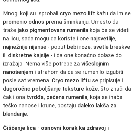
Mnogi koji su isprobali
cryo mezo lift
kažu da im se
promenio odnos prema šminkanju
. Umesto da
traže
jako pigmentovana rumenila
koja će se videti
na licu, sada mogu da koriste i one
najsvetlije,
najnežnije nijanse
- poput
bebi roze
,
svetle breskve
ili
diskretne kajsije
- i da one konačno dolaze do
izražaja. Nema više potrebe za
višeslojnim
nanošenjem
i strahom da će se rumenilo izgubiti
posle sat vremena.
Cryo mezo liftu
se pripisuje i
dugoročno poboljšanje teksture kože
, što znači da
čak i ona
tvrdđa, pečena rumenila
, koja se inače
teško nanose i krune, postaju
daleko lakša za
blendanje
.
Čišćenje lica - osnovni korak ka zdravoj i