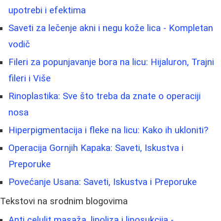
upotrebi i efektima
Saveti za lečenje akni i negu kože lica - Kompletan
vodič
Fileri za popunjavanje bora na licu: Hijaluron, Trajni
fileri i Više
Rinoplastika: Sve što treba da znate o operaciji
nosa
Hiperpigmentacija i fleke na licu: Kako ih ukloniti?
Operacija Gornjih Kapaka: Saveti, Iskustva i
Preporuke
Povećanje Usana: Saveti, Iskustva i Preporuke
Tekstovi na srodnim blogovima
Anti celulit masaža, lipoliza i liposukcija -