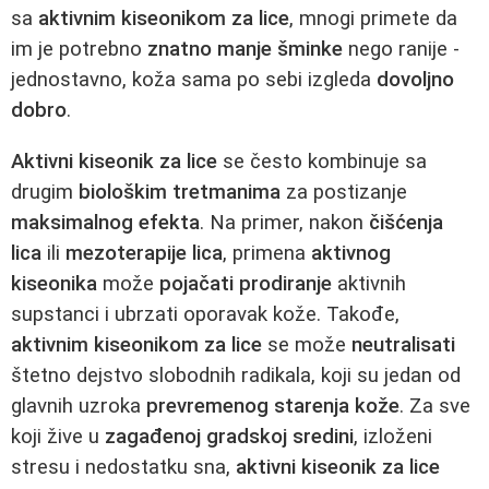
sa
aktivnim kiseonikom za lice
, mnogi primete da
im je potrebno
znatno manje šminke
nego ranije -
jednostavno, koža sama po sebi izgleda
dovoljno
dobro
.
Aktivni kiseonik za lice
se često kombinuje sa
drugim
biološkim tretmanima
za postizanje
maksimalnog efekta
. Na primer, nakon
čišćenja
lica
ili
mezoterapije lica
, primena
aktivnog
kiseonika
može
pojačati prodiranje
aktivnih
supstanci i ubrzati oporavak kože. Takođe,
aktivnim kiseonikom za lice
se može
neutralisati
štetno dejstvo slobodnih radikala, koji su jedan od
glavnih uzroka
prevremenog starenja kože
. Za sve
koji žive u
zagađenoj gradskoj sredini
, izloženi
stresu i nedostatku sna,
aktivni kiseonik za lice