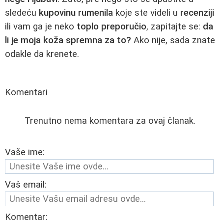
sledeću
kupovinu rumenila
koje ste videli u
recenziji
ili vam ga je neko
toplo preporučio
, zapitajte se:
da
li je moja koža spremna za to?
Ako nije, sada znate
odakle da krenete.
Komentari
Trenutno nema komentara za ovaj članak.
Vaše ime:
Vaš email:
Komentar: