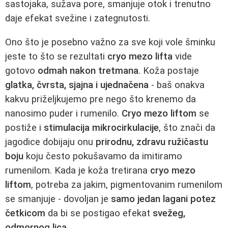
sastojaka, sužava pore, smanjuje otok i trenutno
daje efekat svežine i zategnutosti.
Ono što je posebno važno za sve koji vole šminku
jeste to što se rezultati
cryo mezo lifta
vide
gotovo
odmah nakon tretmana
. Koža postaje
glatka, čvrsta, sjajna i ujednačena
- baš onakva
kakvu priželjkujemo pre nego što krenemo da
nanosimo puder i rumenilo.
Cryo mezo liftom
se
postiže i
stimulacija mikrocirkulacije
, što znači da
jagodice dobijaju onu
prirodnu, zdravu ružičastu
boju
koju često pokušavamo da imitiramo
rumenilom. Kada je koža tretirana
cryo mezo
liftom
, potreba za jakim, pigmentovanim rumenilom
se smanjuje - dovoljan je
samo jedan lagani potez
četkicom
da bi se postigao efekat
svežeg,
odmornog lica
.