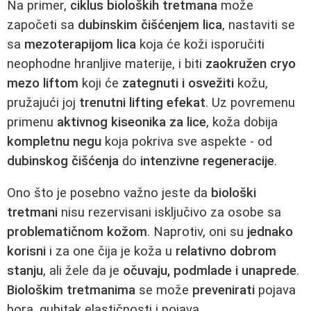
Na primer,
ciklus bioloških tretmana
može
započeti sa
dubinskim čišćenjem lica
, nastaviti se
sa
mezoterapijom lica
koja će koži isporučiti
neophodne hranljive materije, i biti
zaokružen cryo
mezo liftom
koji će
zategnuti i osvežiti
kožu,
pružajući joj
trenutni lifting efekat
. Uz povremenu
primenu
aktivnog kiseonika za lice
, koža dobija
kompletnu negu
koja pokriva sve aspekte - od
dubinskog čišćenja
do
intenzivne regeneracije
.
Ono što je posebno važno jeste da
biološki
tretmani
nisu rezervisani isključivo za osobe sa
problematičnom kožom
. Naprotiv, oni su
jednako
korisni
i za one čija je koža u
relativno dobrom
stanju
, ali žele da je
očuvaju, podmlade i unaprede
.
Biološkim tretmanima
se može
prevenirati
pojava
bora, gubitak elastičnosti i pojava