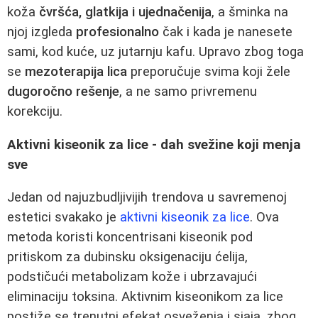
koža
čvršća, glatkija i ujednačenija
, a šminka na
njoj izgleda
profesionalno
čak i kada je nanesete
sami, kod kuće, uz jutarnju kafu. Upravo zbog toga
se
mezoterapija lica
preporučuje svima koji žele
dugoročno rešenje
, a ne samo privremenu
korekciju.
Aktivni kiseonik za lice - dah svežine koji menja
sve
Jedan od najuzbudljivijih trendova u savremenoj
estetici svakako je
aktivni kiseonik za lice
. Ova
metoda koristi koncentrisani kiseonik pod
pritiskom za dubinsku oksigenaciju ćelija,
podstičući metabolizam kože i ubrzavajući
eliminaciju toksina. Aktivnim kiseonikom za lice
postiže se trenutni efekat osveženja i sjaja, zbog