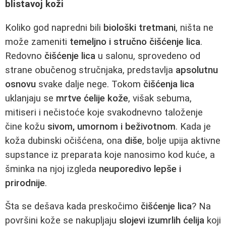
blistavoj koži
Koliko god napredni bili
biološki tretmani
, ništa ne
može zameniti
temeljno i stručno čišćenje lica
.
Redovno
čišćenje lica
u salonu, sprovedeno od
strane obučenog stručnjaka, predstavlja
apsolutnu
osnovu
svake dalje nege. Tokom
čišćenja lica
uklanjaju se
mrtve ćelije kože
, višak sebuma,
mitiseri i nečistoće koje svakodnevno taloženje
čine kožu
sivom, umornom i beživotnom
. Kada je
koža dubinski očišćena, ona
diše
, bolje upija aktivne
supstance iz preparata koje nanosimo kod kuće, a
šminka na njoj izgleda
neuporedivo lepše i
prirodnije
.
Šta se dešava kada preskočimo
čišćenje lica
? Na
površini kože se nakupljaju
slojevi izumrlih ćelija
koji