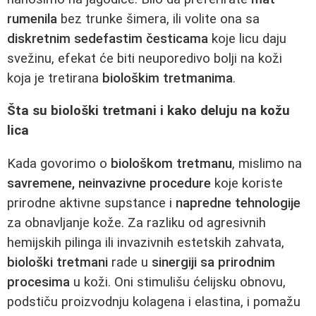
rumenila
bez trunke šimera, ili volite ona sa
diskretnim sedefastim česticama
koje licu daju
svežinu, efekat će biti neuporedivo bolji na koži
koja je tretirana
biološkim tretmanima
.
Šta su biološki tretmani i kako deluju na kožu
lica
Kada govorimo o
biološkom tretmanu
, mislimo na
savremene, neinvazivne procedure
koje koriste
prirodne aktivne supstance i
napredne tehnologije
za obnavljanje kože. Za razliku od agresivnih
hemijskih pilinga ili invazivnih estetskih zahvata,
biološki tretmani
rade u
sinergiji sa prirodnim
procesima
u koži. Oni stimulišu ćelijsku obnovu,
podstiču proizvodnju kolagena i elastina, i pomažu