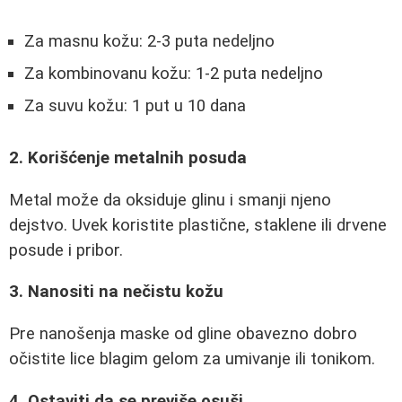
Za masnu kožu: 2-3 puta nedeljno
Za kombinovanu kožu: 1-2 puta nedeljno
Za suvu kožu: 1 put u 10 dana
2. Korišćenje metalnih posuda
Metal može da oksiduje glinu i smanji njeno
dejstvo. Uvek koristite plastične, staklene ili drvene
posude i pribor.
3. Nanositi na nečistu kožu
Pre nanošenja maske od gline obavezno dobro
očistite lice blagim gelom za umivanje ili tonikom.
4. Ostaviti da se previše osuši