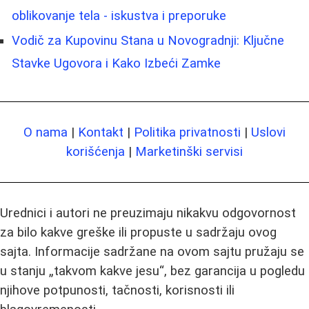
oblikovanje tela - iskustva i preporuke
Vodič za Kupovinu Stana u Novogradnji: Ključne
Stavke Ugovora i Kako Izbeći Zamke
O nama
|
Kontakt
|
Politika privatnosti
|
Uslovi
korišćenja
|
Marketinški servisi
Urednici i autori ne preuzimaju nikakvu odgovornost
za bilo kakve greške ili propuste u sadržaju ovog
sajta. Informacije sadržane na ovom sajtu pružaju se
u stanju „takvom kakve jesu“, bez garancija u pogledu
njihove potpunosti, tačnosti, korisnosti ili