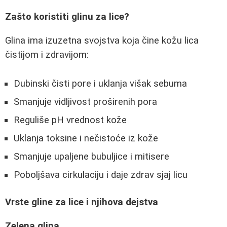
Zašto koristiti glinu za lice?
Glina ima izuzetna svojstva koja čine kožu lica
čistijom i zdravijom:
Dubinski čisti pore i uklanja višak sebuma
Smanjuje vidljivost proširenih pora
Reguliše pH vrednost kože
Uklanja toksine i nečistoće iz kože
Smanjuje upaljene bubuljice i mitisere
Poboljšava cirkulaciju i daje zdrav sjaj licu
Vrste gline za lice i njihova dejstva
Zelena glina