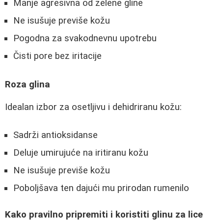
Manje agresivna od zelene gline
Ne isušuje previše kožu
Pogodna za svakodnevnu upotrebu
Čisti pore bez iritacije
Roza glina
Idealan izbor za osetljivu i dehidriranu kožu:
Sadrži antioksidanse
Deluje umirujuće na iritiranu kožu
Ne isušuje previše kožu
Poboljšava ten dajući mu prirodan rumenilo
Kako pravilno pripremiti i koristiti glinu za lice