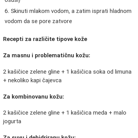
osuši)
Skinuti mlakom vodom, a zatim isprati hladnom
vodom da se pore zatvore
Recepti za različite tipove kože
Za masnu i problematičnu kožu:
2 kašičice zelene gline + 1 kašičica soka od limuna
+ nekoliko kapi čajevca
Za kombinovanu kožu:
2 kašičice zelene gline + 1 kašičica meda + malo
jogurta
Za suvu i dehidriranu kožu: