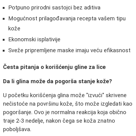
Potpuno prirodni sastojci bez aditiva
Mogućnost prilagođavanja recepta vašem tipu
kože
Ekonomski isplativije
Sveže pripremljene maske imaju veću efikasnost
Česta pitanja o korišćenju gline za lice
Da li glina može da pogorša stanje kože?
U početku korišćenja glina može "izvući" skrivene
nečistoće na površinu kože, što može izgledati kao
pogoršanje. Ovo je normalna reakcija koja obično
traje 2-3 nedelje, nakon čega se koža znatno
poboljšava.