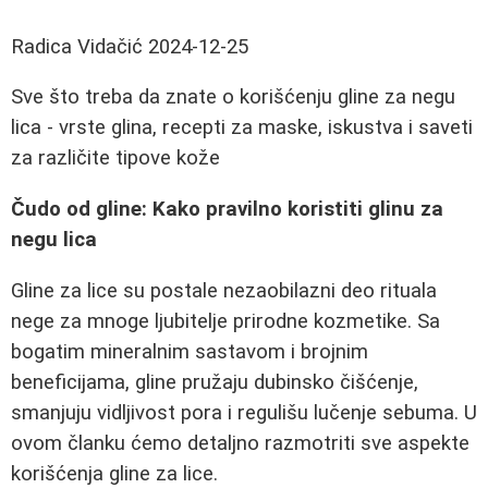
Radica Vidačić
2024-12-25
Sve što treba da znate o korišćenju gline za negu
lica - vrste glina, recepti za maske, iskustva i saveti
za različite tipove kože
Čudo od gline: Kako pravilno koristiti glinu za
negu lica
Gline za lice su postale nezaobilazni deo rituala
nege za mnoge ljubitelje prirodne kozmetike. Sa
bogatim mineralnim sastavom i brojnim
beneficijama, gline pružaju dubinsko čišćenje,
smanjuju vidljivost pora i regulišu lučenje sebuma. U
ovom članku ćemo detaljno razmotriti sve aspekte
korišćenja gline za lice.