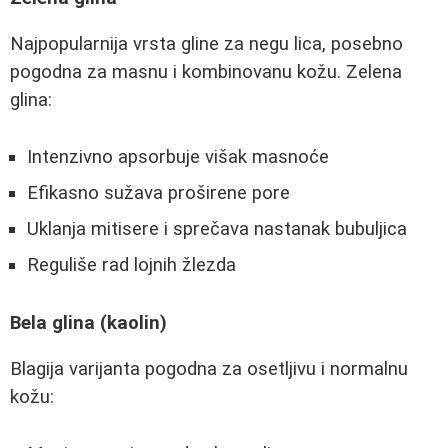
Najpopularnija vrsta gline za negu lica, posebno
pogodna za masnu i kombinovanu kožu. Zelena
glina:
Intenzivno apsorbuje višak masnoće
Efikasno sužava proširene pore
Uklanja mitisere i sprečava nastanak bubuljica
Reguliše rad lojnih žlezda
Bela glina (kaolin)
Blagija varijanta pogodna za osetljivu i normalnu
kožu: