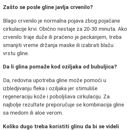
Zašto se posle gline javlja crvenilo?
Blago crvenilo je normalna pojava zbog pojačane
cirkulacije krvi. Obično nestaje za 20-30 minuta. Ako
crvenilo traje duže ili praćeno je peckanjem, treba
smanjiti vreme držanja maske ili izabrati blažu
vrstu gline.
Da li glina pomaže kod oziljaka od bubuljica?
Da, redovna upotreba gline može pomoći u
izbledjivanju fleka i oziljaka jer stimuliše
regeneraciju kože i poboljšava cirkulaciju. Za
najbolje rezultate preporučuje se kombinacija gline
sa medom ili aloe verom.
Koliko dugo treba koristiti glinu da bi se videli