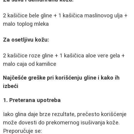
2 kašičice bele gline + 1 kašičica maslinovog ulja +
malo toplog mleka
Za osetljivu kožu:
2 kašičice roze gline + 1 kašičica aloe vere gela +
malo caja od kamilice
Najčešće greške pri korišćenju gline i kako ih
izbeći
1. Preterana upotreba
Iako glina daje brze rezultate, prečesto korišćenje
može dovesti do prekomernog isušivanja kože.
Preporučuje se: