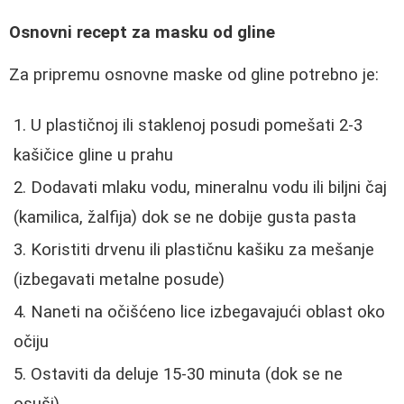
Osnovni recept za masku od gline
Za pripremu osnovne maske od gline potrebno je:
U plastičnoj ili staklenoj posudi pomešati 2-3
kašičice gline u prahu
Dodavati mlaku vodu, mineralnu vodu ili biljni čaj
(kamilica, žalfija) dok se ne dobije gusta pasta
Koristiti drvenu ili plastičnu kašiku za mešanje
(izbegavati metalne posude)
Naneti na očišćeno lice izbegavajući oblast oko
očiju
Ostaviti da deluje 15-30 minuta (dok se ne