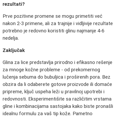
rezultati?
Prve pozitivne promene se mogu primetiti već
nakon 2-3 primene, ali za trajnije i vidljivije rezultate
potrebno je redovno koristiti glinu najmanje 4-6
nedelja.
Zaključak
Glina za lice predstavlja prirodno i efikasno rešenje
za mnoge kožne probleme - od prekomernog
lučenja sebuma do bubuljica i proširenih pora. Bez
obzira da li odaberete gotove proizvode ili domaće
pripreme, ključ uspeha leži u pravilnoj upotrebi i
redovnosti. Eksperimentišite sa različitim vrstama
gline i kombinacijama sastojaka kako biste pronašli
idealnu formulu za vaš tip kože. Pametno