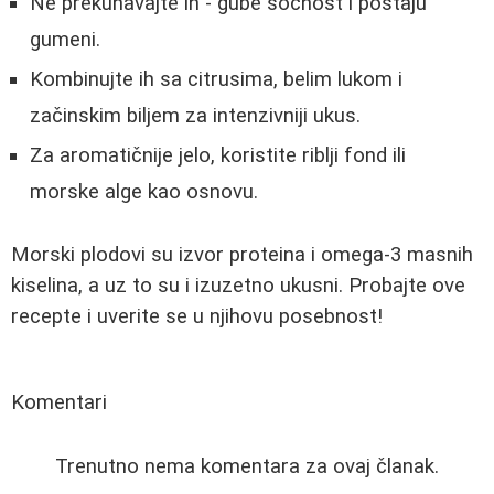
Ne prekuhavajte ih - gube sočnost i postaju
gumeni.
Kombinujte ih sa citrusima, belim lukom i
začinskim biljem za intenzivniji ukus.
Za aromatičnije jelo, koristite riblji fond ili
morske alge kao osnovu.
Morski plodovi su izvor proteina i omega-3 masnih
kiselina, a uz to su i izuzetno ukusni. Probajte ove
recepte i uverite se u njihovu posebnost!
Komentari
Trenutno nema komentara za ovaj članak.