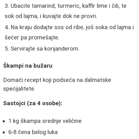
Ubacite tamarind, turmeric, kaffir lime i čili, te
sok od lajma, i kuvajte dok ne provri.
Na kraju dodajte sos od ribe, još soka od lajma i
šećer pa promešajte.
Servirajte sa korijanderom.
Škampi na bužaru
Domaći recept koji podseća na dalmatske
specijalitete.
Sastojci (za 4 osobe):
1 kg škampa srednje veličine
6-8 čena belog luka