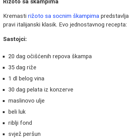
Rizoto sa škampima
Kremasti
rižoto sa socnim škampima
predstavlja
pravi italijanski klasik. Evo jednostavnog recepta:
Sastojci:
20 dag očišćenih repova škampa
35 dag riže
1 dl belog vina
30 dag pelata iz konzerve
maslinovo ulje
beli luk
riblji fond
svjež peršun