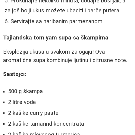
Prokuhajte nekoliko minuta, dodajte bosiljak, a
za još bolji ukus možete ubaciti i parče putera.
Servirajte sa naribanim parmezanom.
Tajlandska tom yam supa sa škampima
Eksplozija ukusa u svakom zalogaju! Ova
aromatična supa kombinuje ljutinu i citrusne note.
Sastojci:
500 g škampa
2 litre vode
2 kašike curry paste
2 kašike tamarind koncentrata
2 kašike mlevenog turmerica