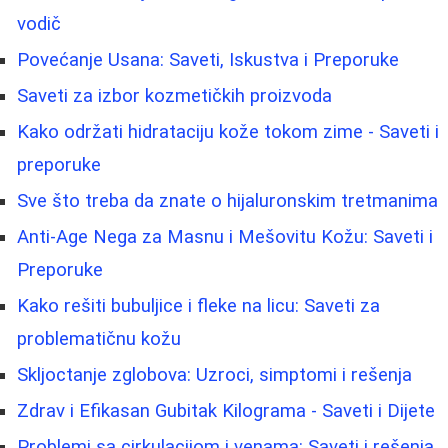
vodič
Povećanje Usana: Saveti, Iskustva i Preporuke
Saveti za izbor kozmetičkih proizvoda
Kako održati hidrataciju kože tokom zime - Saveti i
preporuke
Sve što treba da znate o hijaluronskim tretmanima
Anti-Age Nega za Masnu i Mešovitu Kožu: Saveti i
Preporuke
Kako rešiti bubuljice i fleke na licu: Saveti za
problematičnu kožu
Skljoctanje zglobova: Uzroci, simptomi i rešenja
Zdrav i Efikasan Gubitak Kilograma - Saveti i Dijete
Problemi sa cirkulacijom i venama: Saveti i rešenja