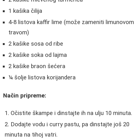
1 kašika čilija
4-8 listova kaffir lime (može zameniti limunovom
travom)
2 kašike sosa od ribe
2 kašike soka od lajma
2 kašike braon šećera
¼ šolje listova korijandera
Način pripreme:
Očistite škampe i dinstajte ih na ulju 10 minuta.
Dodajte vodu i curry pastu, pa dinstajte još 20
minuta na tihoj vatri.