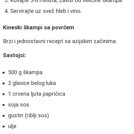
Kuvajte 5-8 minuta, zavisi od veličine škampa.
Servirajte uz svež hleb i vino.
Kineski škampi sa povrćem
Brzi i jednostavni recept sa azijskim začinima.
Sastojci:
500 g škampa
2 glavice belog luka
1 crvena ljuta papričica
soja sos
gustin (riblji sos)
ulje