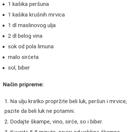
1 kašika peršuna
1 kašika krušnih mrvica
1 dl maslinovog ulja
2 dl belog vina
sok od pola limuna
malo sirćeta
sol, biber
Način pripreme:
Na ulju kratko propržite beli luk, peršun i mrvice,
pazite da beli luk ne potamni.
Dodajte škampe, vino, sirće, so i biber.