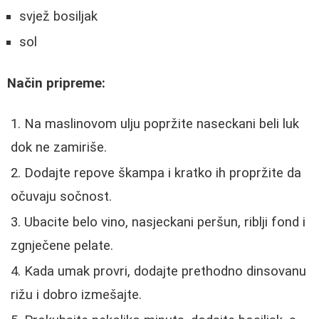
svjež bosiljak
sol
Način pripreme:
Na maslinovom ulju popržite naseckani beli luk
dok ne zamiriše.
Dodajte repove škampa i kratko ih propržite da
očuvaju sočnost.
Ubacite belo vino, nasjeckani peršun, riblji fond i
zgnječene pelate.
Kada umak provri, dodajte prethodno dinsovanu
rižu i dobro izmešajte.