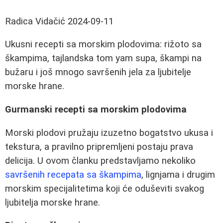
Radica Vidačić
2024-09-11
Ukusni recepti sa morskim plodovima: rižoto sa
škampima, tajlandska tom yam supa, škampi na
bužaru i još mnogo savršenih jela za ljubitelje
morske hrane.
Gurmanski recepti sa morskim plodovima
Morski plodovi pružaju izuzetno bogatstvo ukusa i
tekstura, a pravilno pripremljeni postaju prava
delicija. U ovom članku predstavljamo nekoliko
savršenih recepata sa škampima
, lignjama i drugim
morskim specijalitetima koji će oduševiti svakog
ljubitelja morske hrane.