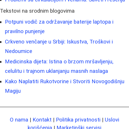
Tekstovi na srodnim blogovima
Potpuni vodič za održavanje baterije laptopa i
pravilno punjenje
Crkveno venčanje u Srbiji: Iskustva, Troškovi i
Nedoumice
Medicinska dijeta: Istina o brzom mršavljenju,
celulitu i trajnom uklanjanju masnih naslaga
Kako Naplatiti Rukotvorine i Stvoriti Novogodišnju
Magiju
O nama
|
Kontakt
|
Politika privatnosti
|
Uslovi
korišćenja
|
Marketinški servisi