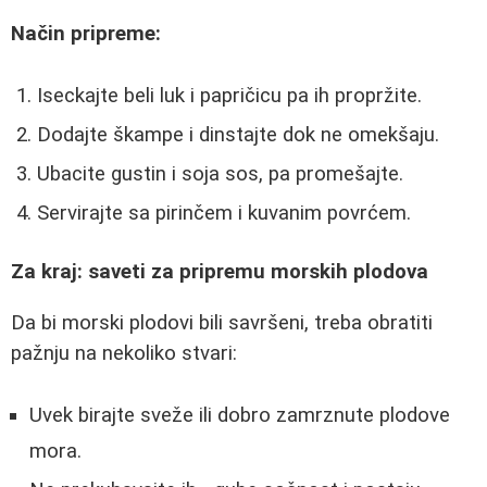
Način pripreme:
Iseckajte beli luk i papričicu pa ih propržite.
Dodajte škampe i dinstajte dok ne omekšaju.
Ubacite gustin i soja sos, pa promešajte.
Servirajte sa pirinčem i kuvanim povrćem.
Za kraj: saveti za pripremu morskih plodova
Da bi morski plodovi bili savršeni, treba obratiti
pažnju na nekoliko stvari:
Uvek birajte sveže ili dobro zamrznute plodove
mora.