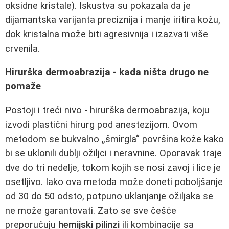
oksidne kristale). Iskustva su pokazala da je
dijamantska varijanta preciznija i manje iritira kožu,
dok kristalna može biti agresivnija i izazvati više
crvenila.
Hirurška dermoabrazija - kada ništa drugo ne
pomaže
Postoji i treći nivo - hirurška dermoabrazija, koju
izvodi plastični hirurg pod anestezijom. Ovom
metodom se bukvalno „šmirgla“ površina kože kako
bi se uklonili dublji ožiljci i neravnine. Oporavak traje
dve do tri nedelje, tokom kojih se nosi zavoj i lice je
osetljivo. Iako ova metoda može doneti poboljšanje
od 30 do 50 odsto, potpuno uklanjanje ožiljaka se
ne može garantovati. Zato se sve češće
preporučuju
hemijski pilinzi
ili kombinacije sa