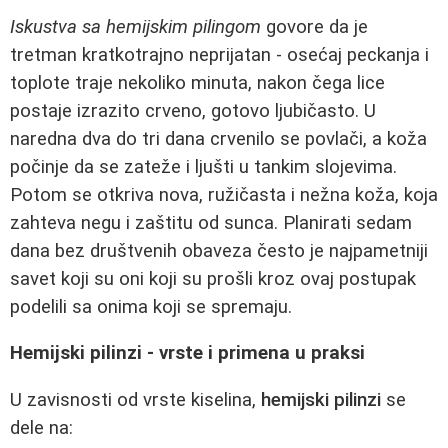
Iskustva sa hemijskim pilingom
govore da je
tretman kratkotrajno neprijatan - osećaj peckanja i
toplote traje nekoliko minuta, nakon čega lice
postaje izrazito crveno, gotovo ljubičasto. U
naredna dva do tri dana crvenilo se povlači, a koža
počinje da se zateže i ljušti u tankim slojevima.
Potom se otkriva nova, ružičasta i nežna koža, koja
zahteva negu i zaštitu od sunca. Planirati sedam
dana bez društvenih obaveza često je najpametniji
savet koji su oni koji su prošli kroz ovaj postupak
podelili sa onima koji se spremaju.
Hemijski pilinzi - vrste i primena u praksi
U zavisnosti od vrste kiselina,
hemijski pilinzi
se
dele na: