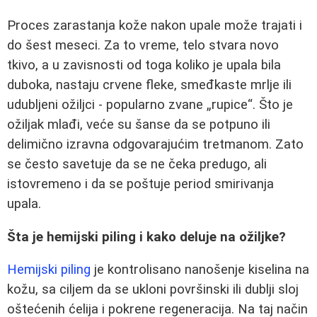
Proces zarastanja kože nakon upale može trajati i
do šest meseci. Za to vreme, telo stvara novo
tkivo, a u zavisnosti od toga koliko je upala bila
duboka, nastaju crvene fleke, smeđkaste mrlje ili
udubljeni ožiljci - popularno zvane „rupice“. Što je
ožiljak mlađi, veće su šanse da se potpuno ili
delimično izravna odgovarajućim tretmanom. Zato
se često savetuje da se ne čeka predugo, ali
istovremeno i da se poštuje period smirivanja
upala.
Šta je hemijski piling i kako deluje na ožiljke?
Hemijski piling
je kontrolisano nanošenje kiselina na
kožu, sa ciljem da se ukloni površinski ili dublji sloj
oštećenih ćelija i pokrene regeneracija. Na taj način