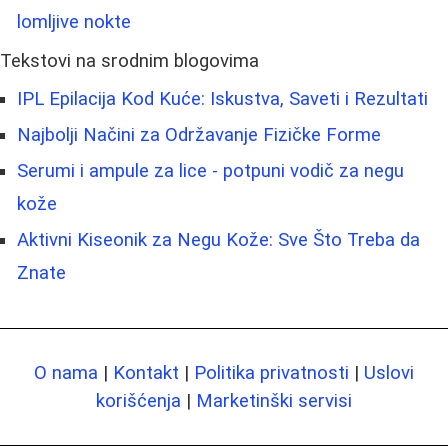
lomljive nokte
Tekstovi na srodnim blogovima
IPL Epilacija Kod Kuće: Iskustva, Saveti i Rezultati
Najbolji Načini za Održavanje Fizičke Forme
Serumi i ampule za lice - potpuni vodič za negu
kože
Aktivni Kiseonik za Negu Kože: Sve Što Treba da
Znate
O nama
|
Kontakt
|
Politika privatnosti
|
Uslovi
korišćenja
|
Marketinški servisi