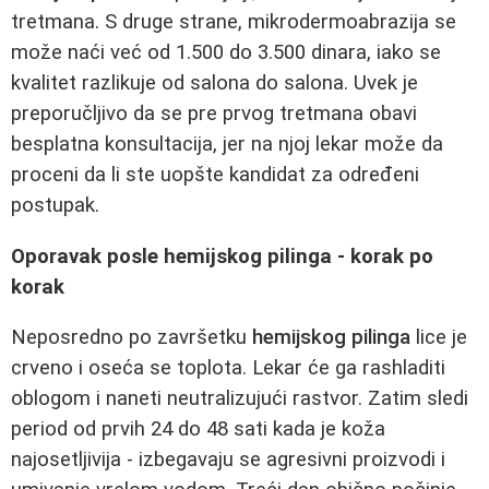
tretmana. S druge strane, mikrodermoabrazija se
može naći već od 1.500 do 3.500 dinara, iako se
kvalitet razlikuje od salona do salona. Uvek je
preporučljivo da se pre prvog tretmana obavi
besplatna konsultacija, jer na njoj lekar može da
proceni da li ste uopšte kandidat za određeni
postupak.
Oporavak posle hemijskog pilinga - korak po
korak
Neposredno po završetku
hemijskog pilinga
lice je
crveno i oseća se toplota. Lekar će ga rashladiti
oblogom i naneti neutralizujući rastvor. Zatim sledi
period od prvih 24 do 48 sati kada je koža
najosetljivija - izbegavaju se agresivni proizvodi i