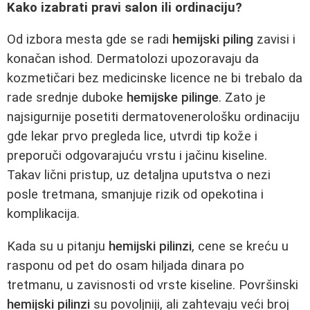
Kako izabrati pravi salon ili ordinaciju?
Od izbora mesta gde se radi
hemijski piling
zavisi i
konačan ishod. Dermatolozi upozoravaju da
kozmetičari bez medicinske licence ne bi trebalo da
rade srednje duboke
hemijske pilinge
. Zato je
najsigurnije posetiti dermatovenerološku ordinaciju
gde lekar prvo pregleda lice, utvrdi tip kože i
preporuči odgovarajuću vrstu i jačinu kiseline.
Takav lični pristup, uz detaljna uputstva o nezi
posle tretmana, smanjuje rizik od opekotina i
komplikacija.
Kada su u pitanju
hemijski pilinzi
, cene se kreću u
rasponu od pet do osam hiljada dinara po
tretmanu, u zavisnosti od vrste kiseline. Površinski
hemijski pilinzi
su povoljniji, ali zahtevaju veći broj