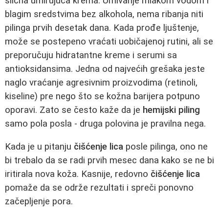
slična umirujuća krema. Umivanje mlakom vodom i
blagim sredstvima bez alkohola, nema ribanja niti
pilinga prvih desetak dana. Kada prođe ljuštenje,
može se postepeno vraćati uobičajenoj rutini, ali se
preporučuju hidratantne kreme i serumi sa
antioksidansima. Jedna od najvećih grešaka jeste
naglo vraćanje agresivnim proizvodima (retinoli,
kiseline) pre nego što se kožna barijera potpuno
oporavi. Zato se često kaže da je
hemijski piling
samo pola posla - druga polovina je pravilna nega.
Kada je u pitanju
čišćenje lica
posle pilinga, ono ne
bi trebalo da se radi prvih mesec dana kako se ne bi
iritirala nova koža. Kasnije, redovno
čišćenje lica
pomaže da se održe rezultati i spreči ponovno
začepljenje pora.