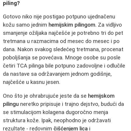
piling?
Gotovo niko nije postigao potpuno ujednačenu
kožu samo jednim
hemijskim pilingom
. Za vidljivo
smanjenje ožiljaka najčešće je potrebno tri do pet
tretmana u razmacima od mesec do mesec i po
dana. Nakon svakog sledećeg tretmana, procenat
poboljšanja se povećava. Mnoge osobe su posle
četiri TCA pilinga bile potpuno zadovoljne i odlučile
da nastave sa održavanjem jednom godišnje,
najčešće u kasnu jesen.
Ono što je ohrabrujuće jeste da se
hemijskom
pilingu
neretko pripisuje i trajno dejstvo, budući da
se stimulacijom kolagena dugoročno menja
struktura kože. Ipak, neophodno je održavati
rezultate - redovnim
čišćenjem lica
i