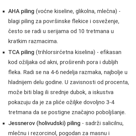
AHA piling
(voćne kiseline, glikolna, mlečna) -
blagi piling za površinske flekice i osveženje,
često se radi u serijama od 10 tretmana u
kratkim razmacima.
TCA piling
(trihlorsirćetna kiselina) - efikasan
kod ožiljaka od akni, proširenih pora i dubljih
fleka. Radi se na 4-6 nedelja razmaka, najbolje u
hladnijem delu godine. U zavisnosti od procenta,
može biti blag ili srednje dubok, a iskustva
pokazuju da je za pliće ožiljke dovoljno 3-4
tretmana da se postigne značajno poboljšanje.
Jessnerov (holivudski) piling
- sadrži salicilnu,
mlečnu i rezorcinol, pogodan za masnu i