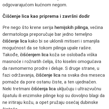
odgovarajućom kućnom negom.
Čišćenje lica kao priprema i završni dodir
Pre nego što krene serija
hemijskih pilinga
, većina
dermatologa preporučuje bar jedno temeljno
čišćenje lica
kako bi se uklonili mitiseri i smanjila
mogućnost da se tokom pilinga upale rašire.
Takođe,
čišćenjem lica
koža se oslobađa viška
masnoće i rožnatih ćelija, što kiselini omogućava
da ravnomerno prodre i deluje. S druge strane, u
fazi održavanja,
čišćenje lica
na svaka dva meseca
pomaže da pore ostanu čiste, a ten ujednačen.
Neki tretmani
čišćenja lica
uključuju i ultrazvučnu
špatulu ili enzimske pilinge koji su dovoljno blagi da
ne iritiraju kožu, a opet pružaju osećaj dubinske