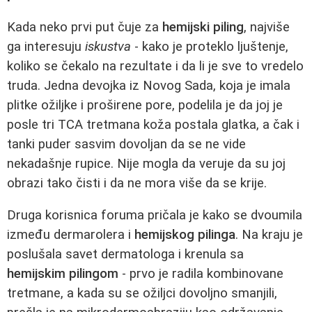
Kada neko prvi put čuje za
hemijski piling
, najviše
ga interesuju
iskustva
- kako je proteklo ljuštenje,
koliko se čekalo na rezultate i da li je sve to vredelo
truda. Jedna devojka iz Novog Sada, koja je imala
plitke ožiljke i proširene pore, podelila je da joj je
posle tri TCA tretmana koža postala glatka, a čak i
tanki puder sasvim dovoljan da se ne vide
nekadašnje rupice. Nije mogla da veruje da su joj
obrazi tako čisti i da ne mora više da se krije.
Druga korisnica foruma pričala je kako se dvoumila
između dermarolera i
hemijskog pilinga
. Na kraju je
poslušala savet dermatologa i krenula sa
hemijskim pilingom
- prvo je radila kombinovane
tretmane, a kada su se ožiljci dovoljno smanjili,