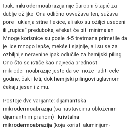
Ipak,
mikrodermoabrazija
nije čarobni štapić za
dublje ožiljke. Ona odlično osvežava ten, sužava
pore i uklanja sitne flekice, ali ako su ožiljci usečeni
ili „rupice“ preduboke, efekat će biti minimalan.
Mnoge korisnice su posle 4-5 tretmana primetile da
je lice mnogo lepše, mekše i sjajnije, ali su se za
ozbiljnije neravnine ipak odlučile za
hemijski piling
.
Ono što se ističe kao najveća prednost
mikrodermoabrazije jeste da se može raditi cele
godine, čak i leti, dok
hemijski pilingovi
uglavnom
čekaju jesen i zimu.
Postoje dve varijante:
dijamantska
mikrodermoabrazija
(sa nastavcima obloženim
dijamantnim prahom) i
kristalna
mikrodermoabrazija
(koja koristi aluminijum-