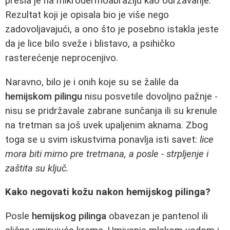
prešla je na mikrodermoabraziju kao održavanje.
Rezultat koji je opisala bio je više nego
zadovoljavajući, a ono što je posebno istakla jeste
da je lice bilo sveže i blistavo, a psihičko
rasterećenje neprocenjivo.
Naravno, bilo je i onih koje su se žalile da
hemijskom pilingu
nisu posvetile dovoljno pažnje -
nisu se pridržavale zabrane sunčanja ili su krenule
na tretman sa još uvek upaljenim aknama. Zbog
toga se u svim iskustvima ponavlja isti savet:
lice
mora biti mirno pre tretmana, a posle - strpljenje i
zaštita su ključ.
Kako negovati kožu nakon hemijskog pilinga?
Posle
hemijskog pilinga
obavezan je pantenol ili