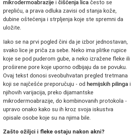
mikrodermoabrazije
i
čišćenja lica
često se
prepliću, a prava odluka zavisi od stanja kože,
dubine oštećenja i strpljenja koje ste spremni da
uložite.
Iako se na prvi pogled čini da je izbor jednostavan,
svako lice je priča za sebe. Neko ima plitke rupice
koje se pod puderom gube, a neko izražene fleke ili
proširene pore koje uporno odbijaju da se povuku.
Ovaj tekst donosi sveobuhvatan pregled tretmana
koji se najčešće preporučuju - od
hemijskih pilinga
i
njihovih varijacija, preko dijamantske
mikrodermoabrazije, do kombinovanih protokola -
upravo onako kako su ih kroz svoja iskustva
opisale osobe koje su na njima bile.
Zašto ožiljci i fleke ostaju nakon akni?