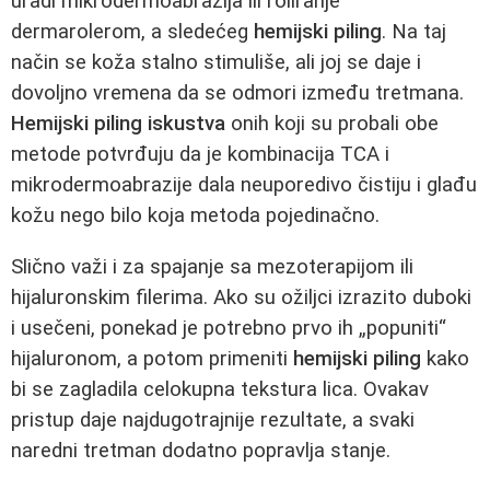
uradi mikrodermoabrazija ili roliranje
dermarolerom, a sledećeg
hemijski piling
. Na taj
način se koža stalno stimuliše, ali joj se daje i
dovoljno vremena da se odmori između tretmana.
Hemijski piling iskustva
onih koji su probali obe
metode potvrđuju da je kombinacija TCA i
mikrodermoabrazije dala neuporedivo čistiju i glađu
kožu nego bilo koja metoda pojedinačno.
Slično važi i za spajanje sa mezoterapijom ili
hijaluronskim filerima. Ako su ožiljci izrazito duboki
i usečeni, ponekad je potrebno prvo ih „popuniti“
hijaluronom, a potom primeniti
hemijski piling
kako
bi se zagladila celokupna tekstura lica. Ovakav
pristup daje najdugotrajnije rezultate, a svaki
naredni tretman dodatno popravlja stanje.