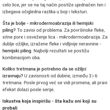
celo lice, jer se na taj način postiže ujednačen ten i
izbegava očigledna razlika u boji i teksturi.
Šta je bolje - mikrodermoabrazija ili hemijski
piling?
To zavisi od problema. Za površinske fleke,
sitne pore i osveženje lica - mikrodermoabrazija. Za
dublje ožiljke, izražene fleke i vidljivije neravnine -
hemijski piling
. Najbolji rezultati se postižu
kombinacijom oba.
Koliko tretmana je potrebno da se ožiljci
izravnaju?
U zavisnosti od dubine, između 3 i 6
tretmana. Posle prvog već se vidi promena, ali pravi
efekat dolazi posle serije.
Iskustva koja inspirišu - šta kažu oni koji su
probali