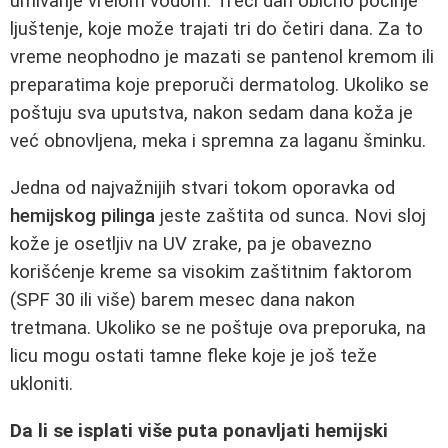
umivanje vrelom vodom. Treći dan obično počinje
ljuštenje, koje može trajati tri do četiri dana. Za to
vreme neophodno je mazati se pantenol kremom ili
preparatima koje preporuči dermatolog. Ukoliko se
poštuju sva uputstva, nakon sedam dana koža je
već obnovljena, meka i spremna za laganu šminku.
Jedna od najvažnijih stvari tokom oporavka od
hemijskog pilinga
jeste zaštita od sunca. Novi sloj
kože je osetljiv na UV zrake, pa je obavezno
korišćenje kreme sa visokim zaštitnim faktorom
(SPF 30 ili više) barem mesec dana nakon
tretmana. Ukoliko se ne poštuje ova preporuka, na
licu mogu ostati tamne fleke koje je još teže
ukloniti.
Da li se isplati više puta ponavljati hemijski