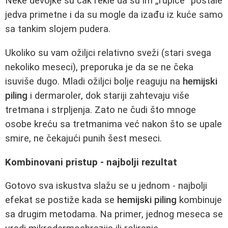
Neke devojke su čak rekle da su im „rupice“ postale
jedva primetne i da su mogle da izađu iz kuće samo
sa tankim slojem pudera.
Ukoliko su vam ožiljci relativno sveži (stari svega
nekoliko meseci), preporuka je da se ne čeka
isuviše dugo. Mladi ožiljci bolje reaguju na
hemijski
piling
i dermaroler, dok stariji zahtevaju više
tretmana i strpljenja. Zato ne čudi što mnoge
osobe kreću sa tretmanima već nakon što se upale
smire, ne čekajući punih šest meseci.
Kombinovani pristup - najbolji rezultat
Gotovo sva iskustva slažu se u jednom - najbolji
efekat se postiže kada se
hemijski piling
kombinuje
sa drugim metodama. Na primer, jednog meseca se