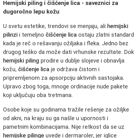
Hemijski piling i čišćenje lica - saveznici za
dugoročno lepu kožu
U svetu estetike, trendovi se menjaju, ali
hemijski
pilinzi
i temeljno
čišćenje lica
ostaju zlatni standard
kada je reč o rešavanju ožiljaka i fleka. Jedno bez
drugog teško da može dati vrhunske rezultate. Dok
hemijski piling
prodire u dublje slojeve i obnavlja
kožu,
čišćenje lica
je održava čistom i
pripremljenom za apsorpciju aktivnih sastojaka.
Upravo zbog toga, mnoge ordinacije nude pakete
koji uključuju oba tretmana.
Osobe koje su godinama tražile rešenje za ožiljke
od akni, na kraju su ga našle u upornosti i
pametnim kombinacijama. Nije retkost da se uz
hemijske pilinge
uvede i dermaroler, jer iglice