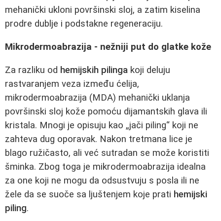
mehanički ukloni površinski sloj, a zatim kiselina
prodre dublje i podstakne regeneraciju.
Mikrodermoabrazija - nežniji put do glatke kože
Za razliku od
hemijskih pilinga
koji deluju
rastvaranjem veza između ćelija,
mikrodermoabrazija (MDA) mehanički uklanja
površinski sloj kože pomoću dijamantskih glava ili
kristala. Mnogi je opisuju kao „jači piling“ koji ne
zahteva dug oporavak. Nakon tretmana lice je
blago ružičasto, ali već sutradan se može koristiti
šminka. Zbog toga je mikrodermoabrazija idealna
za one koji ne mogu da odsustvuju s posla ili ne
žele da se suoče sa ljuštenjem koje prati
hemijski
piling
.