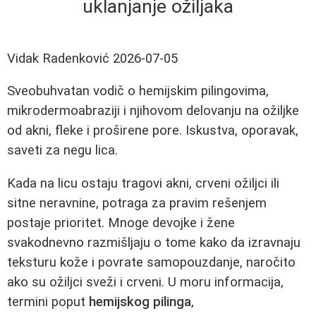
uklanjanje ožiljaka
Vidak Radenković
2026-07-05
Sveobuhvatan vodič o hemijskim pilingovima,
mikrodermoabraziji i njihovom delovanju na ožiljke
od akni, fleke i proširene pore. Iskustva, oporavak,
saveti za negu lica.
Kada na licu ostaju tragovi akni, crveni ožiljci ili
sitne neravnine, potraga za pravim rešenjem
postaje prioritet. Mnoge devojke i žene
svakodnevno razmišljaju o tome kako da izravnaju
teksturu kože i povrate samopouzdanje, naročito
ako su ožiljci sveži i crveni. U moru informacija,
termini poput
hemijskog pilinga
,