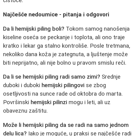
čistoće.
Najčešće nedoumice - pitanja i odgovori
Da li hemijski piling boli?
Tokom samog nanošenja
kiseline oseća se peckanje i toplota, ali ono traje
kratko i lekar ga stalno kontroliše. Posle tretmana,
nekoliko dana koža je zategnuta, a ljuštenje može
biti neprijatno, ali nije bolno u pravom smislu reči.
Da li se hemijski piling radi samo zimi?
Srednje
duboki i duboki
hemijski pilingovi
se zbog
osetljivosti na sunce rade od oktobra do marta.
Površinski
hemijski pilinzi
mogu i leti, ali uz
obaveznu zaštitu.
Može li hemijski piling da se radi na samo jednom
delu lica?
Iako je moguće, u praksi se najčešće radi