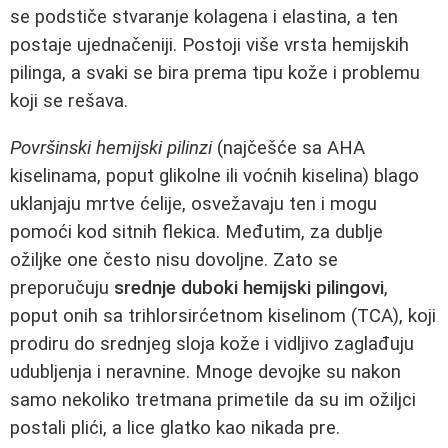
se podstiče stvaranje kolagena i elastina, a ten
postaje ujednačeniji. Postoji više vrsta hemijskih
pilinga, a svaki se bira prema tipu kože i problemu
koji se rešava.
Površinski hemijski pilinzi
(najčešće sa AHA
kiselinama, poput glikolne ili voćnih kiselina) blago
uklanjaju mrtve ćelije, osvežavaju ten i mogu
pomoći kod sitnih flekica. Međutim, za dublje
ožiljke one često nisu dovoljne. Zato se
preporučuju
srednje duboki hemijski pilingovi
,
poput onih sa trihlorsirćetnom kiselinom (TCA), koji
prodiru do srednjeg sloja kože i vidljivo zaglađuju
udubljenja i neravnine. Mnoge devojke su nakon
samo nekoliko tretmana primetile da su im ožiljci
postali plići, a lice glatko kao nikada pre.