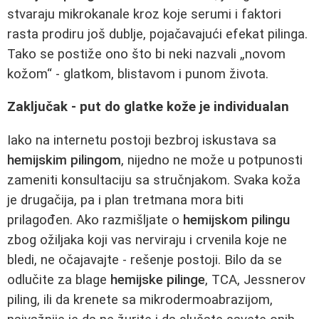
stvaraju mikrokanale kroz koje serumi i faktori
rasta prodiru još dublje, pojačavajući efekat pilinga.
Tako se postiže ono što bi neki nazvali „novom
kožom“ - glatkom, blistavom i punom života.
Zaključak - put do glatke kože je individualan
Iako na internetu postoji bezbroj iskustava sa
hemijskim pilingom
, nijedno ne može u potpunosti
zameniti konsultaciju sa stručnjakom. Svaka koža
je drugačija, pa i plan tretmana mora biti
prilagođen. Ako razmišljate o
hemijskom pilingu
zbog ožiljaka koji vas nerviraju i crvenila koje ne
bledi, ne očajavajte - rešenje postoji. Bilo da se
odlučite za blage
hemijske pilinge
, TCA, Jessnerov
piling, ili da krenete sa mikrodermoabrazijom,