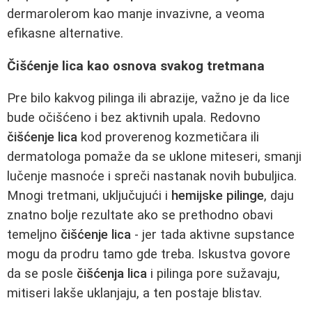
dermarolerom kao manje invazivne, a veoma
efikasne alternative.
Čišćenje lica kao osnova svakog tretmana
Pre bilo kakvog pilinga ili abrazije, važno je da lice
bude očišćeno i bez aktivnih upala. Redovno
čišćenje lica
kod proverenog kozmetičara ili
dermatologa pomaže da se uklone miteseri, smanji
lučenje masnoće i spreči nastanak novih bubuljica.
Mnogi tretmani, uključujući i
hemijske pilinge
, daju
znatno bolje rezultate ako se prethodno obavi
temeljno
čišćenje lica
- jer tada aktivne supstance
mogu da prodru tamo gde treba. Iskustva govore
da se posle
čišćenja lica
i pilinga pore sužavaju,
mitiseri lakše uklanjaju, a ten postaje blistav.