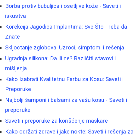
Borbа protiv bubuljica i osetljive kože - Saveti i
iskustva
Korekcija Jagodica Implantima: Sve Što Treba da
Znate
Skljoctanje zglobova: Uzroci, simptomi i rešenja
Ugradnja silikona: Da ili ne? Različiti stavovi i
mišljenja
Kako Izabrati Kvalitetnu Farbu za Kosu: Saveti i
Preporuke
Najbolji šamponi i balsami za vašu kosu - Saveti i
preporuke
Saveti i preporuke za korišćenje maskare
Kako održati zdrave i jake nokte: Saveti i rešenja za