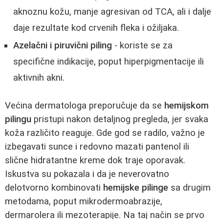
aknoznu kožu, manje agresivan od TCA, ali i dalje
daje rezultate kod crvenih fleka i ožiljaka.
Azelačni i piruvični piling
- koriste se za
specifične indikacije, poput hiperpigmentacije ili
aktivnih akni.
Većina dermatologa preporučuje da se
hemijskom
pilingu
pristupi nakon detaljnog pregleda, jer svaka
koža različito reaguje. Gde god se radilo, važno je
izbegavati sunce i redovno mazati pantenol ili
slične hidratantne kreme dok traje oporavak.
Iskustva su pokazala i da je neverovatno
delotvorno kombinovati
hemijske pilinge
sa drugim
metodama, poput mikrodermoabrazije,
dermarolera ili mezoterapije. Na taj način se prvo