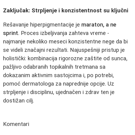
Zaključak: Strpljenje i konzistentnost su ključni
Rešavanje hiperpigmentacije je
maraton, a ne
sprint
. Proces izbeljivanja zahteva vreme -
najmanje nekoliko meseci konzistentne nege da bi
se videli značajni rezultati. Najuspešniji pristup je
holistički: kombinacija rigorozne zaštite od sunca,
pažljivo odabranih topikalnih tretmana sa
dokazanim aktivnim sastojcima i, po potrebi,
pomoć dermatologa za naprednije opcije. Uz
strpljenje i disciplinu, ujednačen i zdrav ten je
dostižan cilj.
Komentari