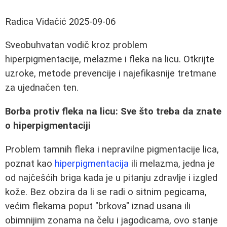
Radica Vidačić
2025-09-06
Sveobuhvatan vodič kroz problem
hiperpigmentacije, melazme i fleka na licu. Otkrijte
uzroke, metode prevencije i najefikasnije tretmane
za ujednačen ten.
Borba protiv fleka na licu: Sve što treba da znate
o hiperpigmentaciji
Problem tamnih fleka i nepravilne pigmentacije lica,
poznat kao
hiperpigmentacija
ili melazma, jedna je
od najčešćih briga kada je u pitanju zdravlje i izgled
kože. Bez obzira da li se radi o sitnim pegicama,
većim flekama poput "brkova" iznad usana ili
obimnijim zonama na čelu i jagodicama, ovo stanje