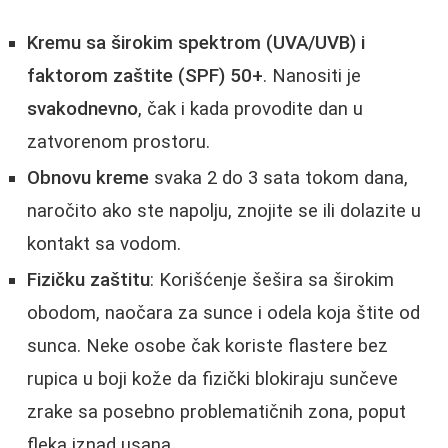
Kremu sa širokim spektrom (UVA/UVB) i
faktorom zaštite (SPF) 50+
. Nanositi je
svakodnevno
, čak i kada provodite dan u
zatvorenom prostoru.
Obnovu kreme
svaka 2 do 3 sata tokom dana,
naročito ako ste napolju, znojite se ili dolazite u
kontakt sa vodom.
Fizičku zaštitu
: Korišćenje šešira sa širokim
obodom, naočara za sunce i odela koja štite od
sunca. Neke osobe čak koriste flastere bez
rupica u boji kože da fizički blokiraju sunčeve
zrake sa posebno problematičnih zona, poput
fleka iznad usana.