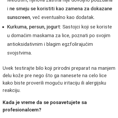
Međutim, njihova zaštita nije dovoljno pouzdana
i
ne smeju se koristiti kao zamena za dokazane
sunscreen
, već eventualno kao dodatak.
Kurkuma, persun, jogurt
: Sastojci koji se koriste
u domaćim maskama za lice, poznati po svojim
antioksidativnim i blagim egzfolirajućim
svojstvima.
Uvek testirajte bilo koji prirodni preparat na manjem
delu kože pre nego što ga nanesete na celo lice
kako biste proverili moguću iritaciju ili alergijsku
reakciju.
Kada je vreme da se posavetujete sa
profesionalcem?