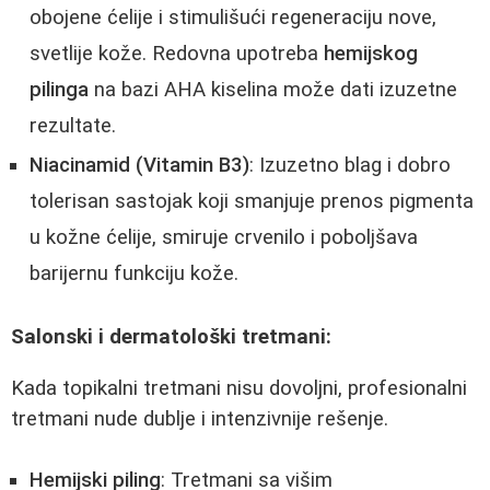
obojene ćelije i stimulišući regeneraciju nove,
svetlije kože. Redovna upotreba
hemijskog
pilinga
na bazi AHA kiselina može dati izuzetne
rezultate.
Niacinamid (Vitamin B3)
: Izuzetno blag i dobro
tolerisan sastojak koji smanjuje prenos pigmenta
u kožne ćelije, smiruje crvenilo i poboljšava
barijernu funkciju kože.
Salonski i dermatološki tretmani:
Kada topikalni tretmani nisu dovoljni, profesionalni
tretmani nude dublje i intenzivnije rešenje.
Hemijski piling
: Tretmani sa višim