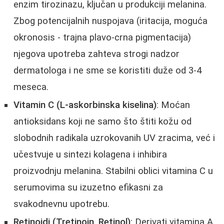
enzim tirozinazu, ključan u produkciji melanina.
Zbog potencijalnih nuspojava (iritacija, moguća
okronosis - trajna plavo-crna pigmentacija)
njegova upotreba zahteva strogi nadzor
dermatologa i ne sme se koristiti duže od 3-4
meseca.
Vitamin C (L-askorbinska kiselina)
: Moćan
antioksidans koji ne samo što štiti kožu od
slobodnih radikala uzrokovanih UV zracima, već i
učestvuje u sintezi kolagena i inhibira
proizvodnju melanina. Stabilni oblici vitamina C u
serumovima su izuzetno efikasni za
svakodnevnu upotrebu.
Retinoidi (Tretinoin, Retinol)
: Derivati vitamina A