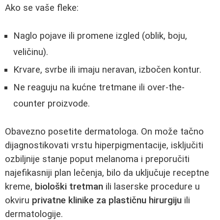
Ako se vaše fleke:
Naglo pojave ili promene izgled (oblik, boju,
veličinu).
Krvare, svrbe ili imaju neravan, izbočen kontur.
Ne reaguju na kućne tretmane ili over-the-
counter proizvode.
Obavezno posetite dermatologa. On može tačno
dijagnostikovati vrstu hiperpigmentacije, isključiti
ozbiljnije stanje poput melanoma i preporučiti
najefikasniji plan lečenja, bilo da uključuje receptne
kreme,
biološki tretman
ili laserske procedure u
okviru
privatne klinike za plastičnu hirurgiju
ili
dermatologije.