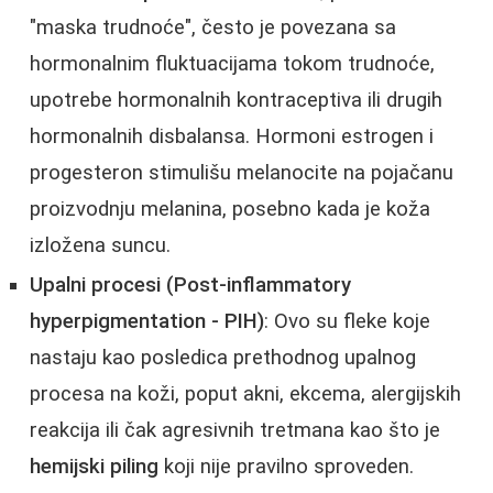
"maska trudnoće", često je povezana sa
hormonalnim fluktuacijama tokom trudnoće,
upotrebe hormonalnih kontraceptiva ili drugih
hormonalnih disbalansa. Hormoni estrogen i
progesteron stimulišu melanocite na pojačanu
proizvodnju melanina, posebno kada je koža
izložena suncu.
Upalni procesi (Post-inflammatory
hyperpigmentation - PIH)
: Ovo su fleke koje
nastaju kao posledica prethodnog upalnog
procesa na koži, poput akni, ekcema, alergijskih
reakcija ili čak agresivnih tretmana kao što je
hemijski piling
koji nije pravilno sproveden.