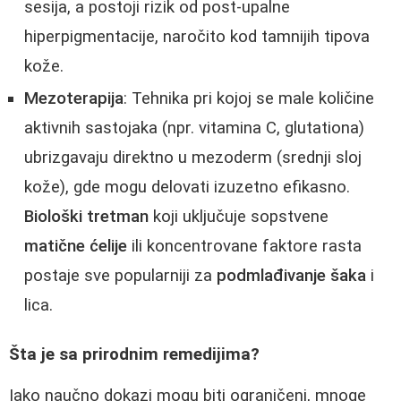
sesija, a postoji rizik od post-upalne
hiperpigmentacije, naročito kod tamnijih tipova
kože.
Mezoterapija
: Tehnika pri kojoj se male količine
aktivnih sastojaka (npr. vitamina C, glutationa)
ubrizgavaju direktno u mezoderm (srednji sloj
kože), gde mogu delovati izuzetno efikasno.
Biološki tretman
koji uključuje sopstvene
matične ćelije
ili koncentrovane faktore rasta
postaje sve popularniji za
podmlađivanje šaka
i
lica.
Šta je sa prirodnim remedijima?
Iako naučno dokazi mogu biti ograničeni, mnoge