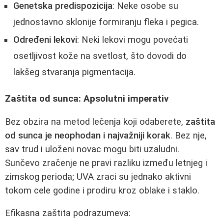
Genetska predispozicija
: Neke osobe su
jednostavno sklonije formiranju fleka i pegica.
Određeni lekovi
: Neki lekovi mogu povećati
osetljivost kože na svetlost, što dovodi do
lakšeg stvaranja pigmentacija.
Zaštita od sunca: Apsolutni imperativ
Bez obzira na metod lečenja koji odaberete,
zaštita
od sunca je neophodan i najvažniji korak
. Bez nje,
sav trud i uloženi novac mogu biti uzaludni.
Sunčevo zračenje ne pravi razliku između letnjeg i
zimskog perioda; UVA zraci su jednako aktivni
tokom cele godine i prodiru kroz oblake i staklo.
Efikasna zaštita podrazumeva: