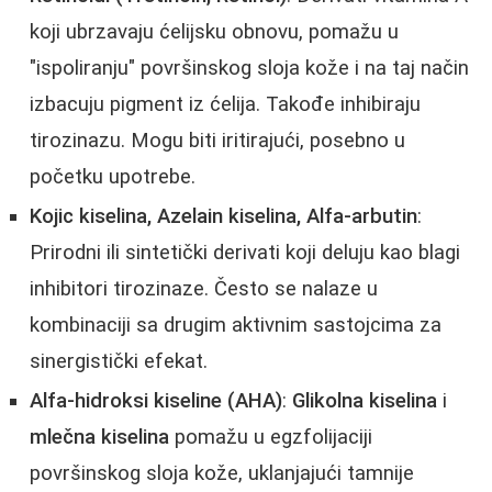
koji ubrzavaju ćelijsku obnovu, pomažu u
"ispoliranju" površinskog sloja kože i na taj način
izbacuju pigment iz ćelija. Takođe inhibiraju
tirozinazu. Mogu biti iritirajući, posebno u
početku upotrebe.
Kojic kiselina, Azelain kiselina, Alfa-arbutin
:
Prirodni ili sintetički derivati koji deluju kao blagi
inhibitori tirozinaze. Često se nalaze u
kombinaciji sa drugim aktivnim sastojcima za
sinergistički efekat.
Alfa-hidroksi kiseline (AHA)
:
Glikolna kiselina
i
mlečna kiselina
pomažu u egzfolijaciji
površinskog sloja kože, uklanjajući tamnije