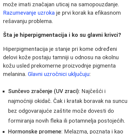
može imati značajan uticaj na samopouzdanje.
Razumevanje uzroka
je prvi korak ka efikasnom
rešavanju problema.
Šta je hiperpigmentacija i ko su glavni krivci?
Hiperpigmentacija je stanje pri kome određeni
delovi kože postaju tamniji u odnosu na okolnu
kožu usled prekomerne proizvodnje pigmenta
melanina.
Glavni uzročnici uključuju
:
Sunčevo zračenje (UV zraci)
: Najčešći i
najmoćniji okidač. Čak i kratak boravak na suncu
bez odgovarajuće zaštite može dovesti do
formiranja novih fleka ili potamnelja postojećih.
Hormonske promene
: Melazma, poznata i kao