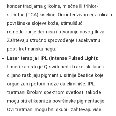
koncentracijama glikolne, mlečne ili trihlor-
sirćetne (TCA) kiseline. Oni intenzivno egzfoliraju
površinske slojeve kože, stimulišući
remodeliranje dermisa i stvaranje novog tkiva.
Zahtevaju stručno sprovođenje i adekvatnu
post-tretmansku negu.
Laser terapija i IPL (Intense Pulsed Light)
:
Laseri kao što je Q-switched i frakcijski laseri
ciljano razbijaju pigment u sitnije čestice koje
organizam potom može da eliminiše. IPL
tretmani širokim spektrom svetlosti takođe
mogu biti efikasni za površinske pigmentacije.
Ovi tretmani mogu biti skupi i zahtevaju više