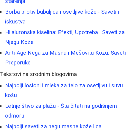
starenja
Borbа protiv bubuljica i osetljive kože - Saveti i
iskustva
Hijaluronska kiselina: Efekti, Upotreba i Saveti za
Njegu Kože
Anti-Age Nega za Masnu i Mešovitu Kožu: Saveti i
Preporuke
Tekstovi na srodnim blogovima
Najbolji losioni i mleka za telo za osetljivu i suvu
kožu
Letnje štivo za plažu - Šta čitati na godišnjem
odmoru
Najbolji saveti za negu masne kože lica