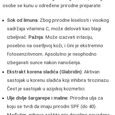
osobe se kunu u određene prirodne preparate:
Sok od limuna
: Zbog prirodne kiselosti i visokog
sadržaja vitamina C, može delovati kao blagi
izbeljivač.
Pažnja
: Može izazvati iritaciju,
posebno na osetljivoj koži, i čini je ekstremno
fotosenzitivnom. Apsolutno je neophodno
izbegavati sunce nakon nanošenja.
Ekstrakt korena sladića (Glabridin)
: Aktivan
sastojak u korenu sladića koji inhibira tirozinazu.
Čest je sastojak u azijskoj kozmetici.
Ulje divlje šargarepe i maline
: Prirodna ulja za
koju se tvrdi da imaju prirodni SPF (do 40).