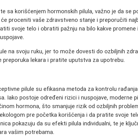
e sa korišćenjem hormonskih pilula, važno je da se p
će proceniti vaše zdravstveno stanje i preporučiti najb
titi svoje telo i obratiti pažnju na bilo kakve promene 
nuspojave.
ule na svoju ruku, jer to može dovesti do ozbiljnih zdr
e preporuka lekara i pratite uputstva za upotrebu.
tivne pilule su efikasna metoda za kontrolu rađanja i
a. Iako postoje određeni rizici i nuspojave, moderne pi
inom hormona, što smanjuje rizik od ozbiljnih proble
ekologom pre početka korišćenja i da pratite svoje te
nica pokazuju da su efekti pilula individualni, te je klju
vara vašim potrebama.