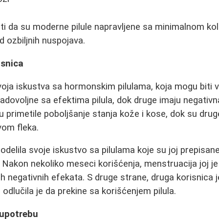
i da su moderne pilule napravljene sa minimalnom ko
d ozbiljnih nuspojava.
isnica
ja iskustva sa hormonskim pilulama, koja mogu biti v
adovoljne sa efektima pilula, dok druge imaju negativn
u primetile poboljšanje stanja kože i kose, dok su dru
vom fleka.
podelila svoje iskustvo sa pilulama koje su joj prepisa
 Nakon nekoliko meseci korišćenja, menstruacija joj je
ih negativnih efekata. S druge strane, druga korisnica 
 odlučila je da prekine sa korišćenjem pilula.
 upotrebu