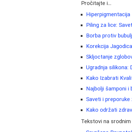
Pročitajte i...
Hiperpigmentacija i 
Piling za lice: Sav
Borbа protiv bubulji
Korekcija Jagodic
Skljoctanje zglobo
Ugradnja silikona: D
Kako Izabrati Kval
Najbolji šamponi i
Saveti i preporuke
Kako održati zdrave
Tekstovi na srodnim