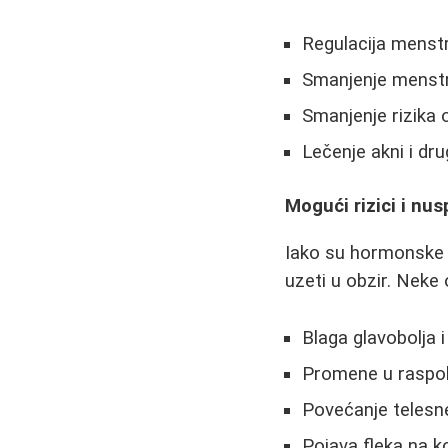
Regulacija menst
Smanjenje menstr
Smanjenje rizika o
Lečenje akni i dr
Mogući rizici i nu
Iako su hormonske p
uzeti u obzir. Neke
Blaga glavobolja 
Promene u raspo
Povećanje telesn
Pojava fleka na k