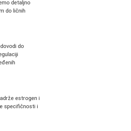
ćemo detaljno
m do ličnih
 dovodi do
gulaciji
ređenih
sadrže estrogen i
e specifičnosti i