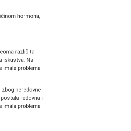
ličinom hormona,
eoma različita.
a iskustva. Na
ge imale problema
ne zbog neredovne i
 postala redovna i
je imala problema