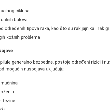
rualnog ciklusa
ualnih bolova
d određenih tipova raka, kao što su rak jajnika i rak g
ugih kožnih problema
spojave
ilule generalno bezbedne, postoje određeni rizici i nu
 od mogućih nuspojava uključuju:
i mučnina
loženju
e težine
oži