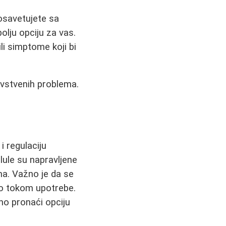
osavetujete sa
olju opciju za vas.
ili simptome koji bi
avstvenih problema.
 regulaciju
lule su napravljene
ma. Važno je da se
lo tokom upotrebe.
čno pronaći opciju