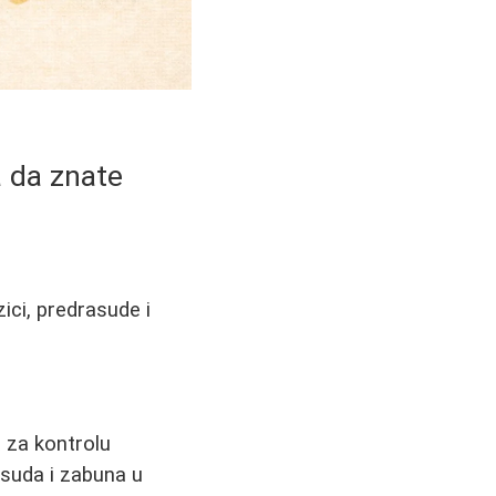
a da znate
ici, predrasude i
 za kontrolu
asuda i zabuna u