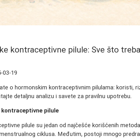
 kontraceptivne pilule: Sve što treb
-03-19
ate o hormonskim kontraceptivnim pilulama: koristi, riz
itajte detaljnu analizu i savete za pravilnu upotrebu.
kontraceptivne pilule
ptivne pilule su jedan od najčešće korišćenih metoda
u menstrualnog ciklusa. Međutim, postoji mnogo predr