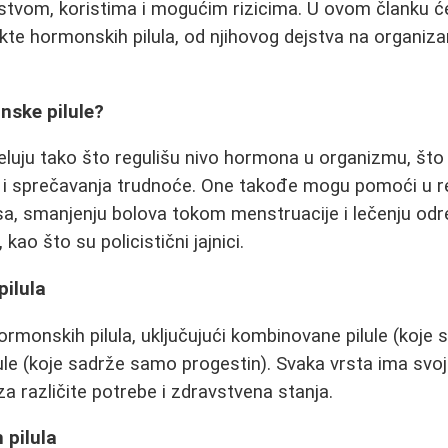
jstvom, koristima i mogućim rizicima. U ovom članku 
kte hormonskih pilula, od njihovog dejstva na organiza
.
nske pilule?
luju tako što regulišu nivo hormona u organizmu, što
 i sprečavanja trudnoće. One takođe mogu pomoći u re
sa, smanjenju bolova tokom menstruacije i lečenju od
kao što su policistični jajnici.
pilula
ormonskih pilula, uključujući kombinovane pilule (koje 
lule (koje sadrže samo progestin). Svaka vrsta ima svoj
a različite potrebe i zdravstvena stanja.
 pilula