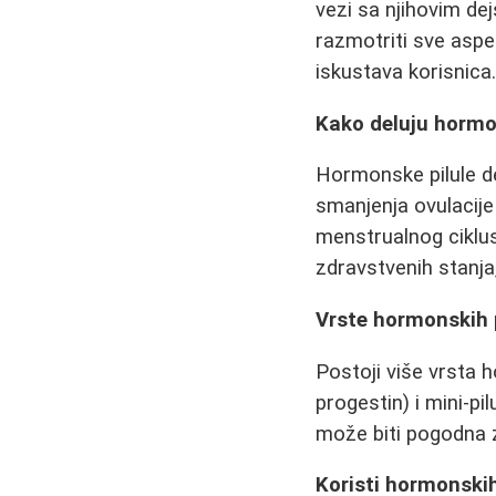
vezi sa njihovim de
razmotriti sve aspe
iskustava korisnica
Kako deluju hormo
Hormonske pilule de
smanjenja ovulacije
menstrualnog ciklu
zdravstvenih stanja, 
Vrste hormonskih 
Postoji više vrsta h
progestin) i mini-pi
može biti pogodna z
Koristi hormonskih