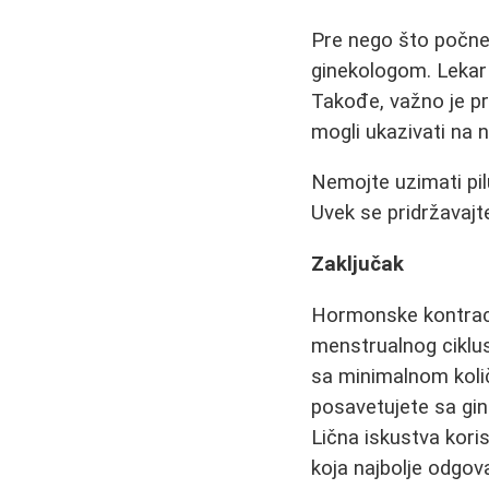
Pre nego što počnet
ginekologom. Lekar 
Takođe, važno je pra
mogli ukazivati na 
Nemojte uzimati pil
Uvek se pridržavajt
Zaključak
Hormonske kontracep
menstrualnog ciklus
sa minimalnom količ
posavetujete sa gin
Lična iskustva koris
koja najbolje odgo