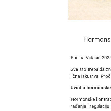
Hormonske
Radica Vidačić
2025
Sve što treba da zn
lična iskustva. Proč
Uvod u hormonske 
Hormonske kontrace
rađanja i regulacij