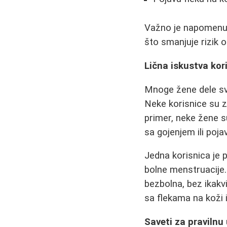
Važno je napomenut
što smanjuje rizik o
Lična iskustva kor
Mnoge žene dele svo
Neke korisnice su z
primer, neke žene s
sa gojenjem ili poja
Jedna korisnica je 
bolne menstruacije.
bezbolna, bez ikakv
sa flekama na koži i
Saveti za pravilnu