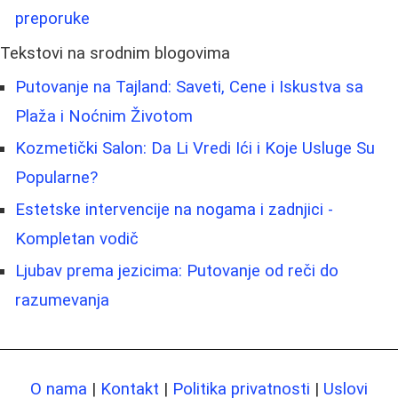
preporuke
Tekstovi na srodnim blogovima
Putovanje na Tajland: Saveti, Cene i Iskustva sa
Plaža i Noćnim Životom
Kozmetički Salon: Da Li Vredi Ići i Koje Usluge Su
Popularne?
Estetske intervencije na nogama i zadnjici -
Kompletan vodič
Ljubav prema jezicima: Putovanje od reči do
razumevanja
O nama
|
Kontakt
|
Politika privatnosti
|
Uslovi