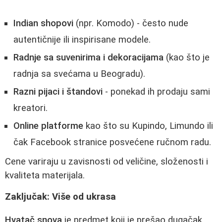
Indian shopovi
(npr. Komodo) - često nude
autentičnije ili inspirisane modele.
Radnje sa suvenirima i dekoracijama
(kao što je
radnja sa svećama u Beogradu).
Razni pijaci i štandovi
- ponekad ih prodaju sami
kreatori.
Online platforme
kao što su Kupindo, Limundo ili
čak Facebook stranice posvećene ručnom radu.
Cene variraju u zavisnosti od veličine, složenosti i
kvaliteta materijala.
Zaključak: Više od ukrasa
Hvatač snova
je predmet koji je prešao dugačak