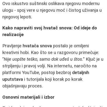
Ovo iskustvo suštinski oslikava njegovu modernu
ulogu - spoj vere u njegovu moć i čistog uživanja u
njegovoj lepoti.
Kako napraviti svoj hvatač snova: Od ideje do
realizacije
Pravljenje
hvatača snova
postalo je omiljeni
kreativni hobi. Kao što se u razgovoru primećuje:
"
Nije uopšte teško, samo dok uđeš u štos.
" Ključ je u
strpljenju i pravoj volji. Na internetu, naročito na
platformi YouTube, postoji bezbroj
detaljnih
uputstava
i tutorijala koji korak po korak
objašnjavaju proces.
Osnovni materijali i izbor