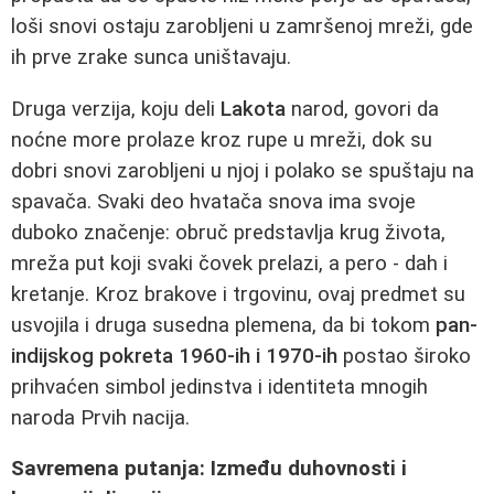
loši snovi ostaju zarobljeni u zamršenoj mreži, gde
ih prve zrake sunca uništavaju.
Druga verzija, koju deli
Lakota
narod, govori da
noćne more prolaze kroz rupe u mreži, dok su
dobri snovi zarobljeni u njoj i polako se spuštaju na
spavača. Svaki deo hvatača snova ima svoje
duboko značenje: obruč predstavlja krug života,
mreža put koji svaki čovek prelazi, a pero - dah i
kretanje. Kroz brakove i trgovinu, ovaj predmet su
usvojila i druga susedna plemena, da bi tokom
pan-
indijskog pokreta 1960-ih i 1970-ih
postao široko
prihvaćen simbol jedinstva i identiteta mnogih
naroda Prvih nacija.
Savremena putanja: Između duhovnosti i