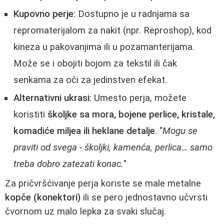
Kupovno perje
: Dostupno je u radnjama sa
repromaterijalom za nakit (npr. Reproshop), kod
kineza u pakovanjima ili u pozamanterijama.
Može se i obojiti bojom za tekstil ili čak
senkama za oči za jedinstven efekat.
Alternativni ukrasi
: Umesto perja, možete
koristiti
školjke sa mora, bojene perlice, kristale,
komadiće miljea ili heklane detalje
. "
Mogu se
praviti od svega - školjki, kamenća, perlica… samo
treba dobro zatezati konac.
"
Za pričvršćivanje perja koriste se male metalne
kopče (konektori)
ili se pero jednostavno učvrsti
čvornom uz malo lepka za svaki slučaj.