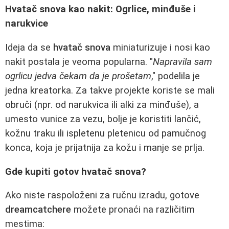
Hvatač snova kao nakit: Ogrlice, minđuše i
narukvice
Ideja da se
hvatač snova
miniaturizuje i nosi kao
nakit postala je veoma popularna. "
Napravila sam
ogrlicu jedva čekam da je prošetam
," podelila je
jedna kreatorka. Za takve projekte koriste se mali
obruči (npr. od narukvica ili alki za minđuše), a
umesto vunice za vezu, bolje je koristiti lančić,
kožnu traku ili ispletenu pletenicu od pamučnog
konca, koja je prijatnija za kožu i manje se prlja.
Gde kupiti gotov hvatač snova?
Ako niste raspoloženi za ručnu izradu, gotove
dreamcatchere
možete pronaći na različitim
mestima: