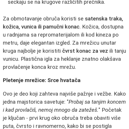
seckaju se na krugove različitih prečnika.
Za obmotavanje obruča koristi se
satenska traka,
kožica, vunica ili pamučni konac
. Kožica, dostupna
u radnjama sa repromaterijalom ili kod kineza po
metru, daje elegantan izgled. Za mrežicu unutar
kruga najbolje je koristiti
čvrst konac za vez
ili tanju
vunicu. Plastična igla za heklanje znatno olakšava
provlačenje konca kroz mrežu.
Pletenje mrežice: Srce hvatača
Ovo je deo koji zahteva najviše pažnje i vežbe. Kako
jedna majstorica savetuje: "
Probaj sa tanjim koncem
i kad provlačiš, nemoj mnogo da zatežeš.
" Početak
je ključan - prvi krug oko obruča treba obaviti više
puta, čvrsto i ravnomerno, kako bi se postigla