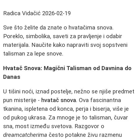
Radica Vidačić
2026-02-19
Sve što želite da znate o hvatačima snova.
Poreklo, simbolika, saveti za pravljenje i odabir
materijala. Naučite kako napraviti svoj sopstveni
talisman za lepe snove.
Hvatač Snova: Magični Talisman od Davnina do
Danas
U tišini noći, iznad postelje, nežno se njiše predmet
pun misterije -
hvatač snova
. Ova fascinantna
tkanina, ispletena od konca, perja i biserja, više je
od pukog ukrasa. Za mnoge je to talisman, čuvar
sna, most između svetova. Razgovor o
dreamcatcherima
često potakne živu razmenu