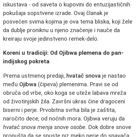
iskustava - od saveta o kupovini do entuzijastičnih
pokušaja sopstvene izrade. Ovaj članak je
posvećen svima kojima je ova tema bliska, koji žele
da dublje proniknu u njeno značenje i nauče da
kreiraju svoje jedinstveno remek-delo.
Koreni u tradiciji: Od Ojibwa plemena do pan-
indijskog pokreta
Prema ustmenoj predaji,
hvatač snova
je nastao
među
Ojibwa
(čipeva) plemenima. Pravi se od
obruča od vrbe, oko koga se uteže labava mreža
od životinjskih žila. Završni ukras čine dragoceni
biserni i perje. Prvobitna svrha bila je zaštita,
naročito dece, od noćnih mora. Ojibwa veruju da
hvatač snova menja snove osobe
. Dok dobre snove
propušta da se spuste niz meko perje do spavača,