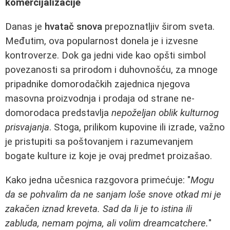
komercijalizacije
Danas je
hvatač snova
prepoznatljiv širom sveta.
Međutim, ova popularnost donela je i izvesne
kontroverze. Dok ga jedni vide kao opšti simbol
povezanosti sa prirodom i duhovnošću, za mnoge
pripadnike domorodačkih zajednica njegova
masovna proizvodnja i prodaja od strane ne-
domorodaca predstavlja
nepoželjan oblik kulturnog
prisvajanja
. Stoga, prilikom kupovine ili izrade, važno
je pristupiti sa poštovanjem i razumevanjem
bogate kulture iz koje je ovaj predmet proizašao.
Kako jedna učesnica razgovora primećuje: "
Mogu
da se pohvalim da ne sanjam loše snove otkad mi je
zakačen iznad kreveta. Sad da li je to istina ili
zabluda, nemam pojma, ali volim dreamcatchere.
"