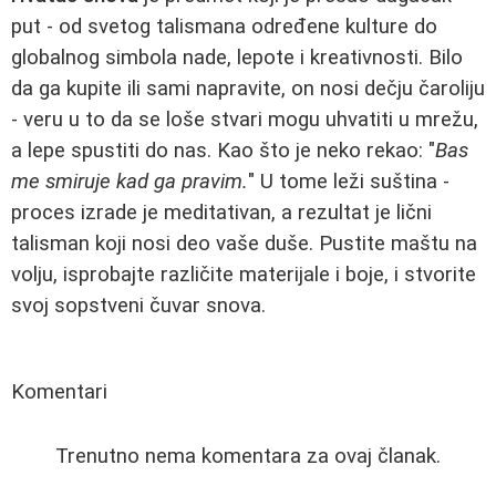
put - od svetog talismana određene kulture do
globalnog simbola nade, lepote i kreativnosti. Bilo
da ga kupite ili sami napravite, on nosi dečju čaroliju
- veru u to da se loše stvari mogu uhvatiti u mrežu,
a lepe spustiti do nas. Kao što je neko rekao: "
Bas
me smiruje kad ga pravim.
" U tome leži suština -
proces izrade je meditativan, a rezultat je lični
talisman koji nosi deo vaše duše. Pustite maštu na
volju, isprobajte različite materijale i boje, i stvorite
svoj sopstveni čuvar snova.
Komentari
Trenutno nema komentara za ovaj članak.