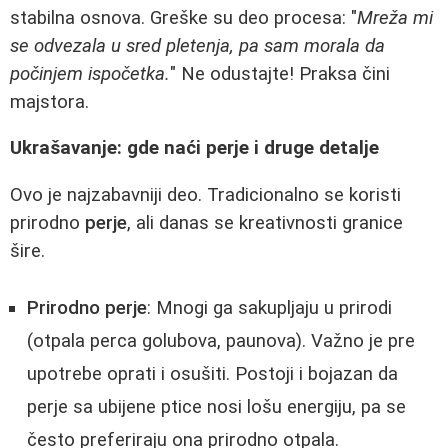
stabilna osnova. Greške su deo procesa: "
Mreža mi
se odvezala u sred pletenja, pa sam morala da
počinjem ispočetka.
" Ne odustajte! Praksa čini
majstora.
Ukrašavanje: gde naći perje i druge detalje
Ovo je najzabavniji deo. Tradicionalno se koristi
prirodno
perje
, ali danas se kreativnosti granice
šire.
Prirodno perje
: Mnogi ga sakupljaju u prirodi
(otpala perca golubova, paunova). Važno je pre
upotrebe oprati i osušiti. Postoji i bojazan da
perje sa ubijene ptice nosi lošu energiju, pa se
često preferiraju ona prirodno otpala.