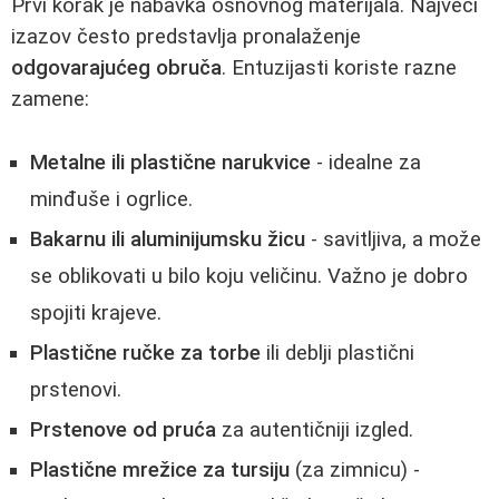
Prvi korak je nabavka osnovnog materijala. Najveći
izazov često predstavlja pronalaženje
odgovarajućeg obruča
. Entuzijasti koriste razne
zamene:
Metalne ili plastične narukvice
- idealne za
minđuše i ogrlice.
Bakarnu ili aluminijumsku žicu
- savitljiva, a može
se oblikovati u bilo koju veličinu. Važno je dobro
spojiti krajeve.
Plastične ručke za torbe
ili deblji plastični
prstenovi.
Prstenove od pruća
za autentičniji izgled.
Plastične mrežice za tursiju
(za zimnicu) -