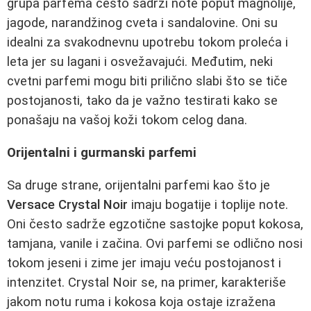
grupa parfema često sadrži note poput magnolije,
jagode, narandžinog cveta i sandalovine. Oni su
idealni za svakodnevnu upotrebu tokom proleća i
leta jer su lagani i osvežavajući. Međutim, neki
cvetni parfemi mogu biti prilično slabi što se tiče
postojanosti, tako da je važno testirati kako se
ponašaju na vašoj koži tokom celog dana.
Orijentalni i gurmanski parfemi
Sa druge strane, orijentalni parfemi kao što je
Versace Crystal Noir
imaju bogatije i toplije note.
Oni često sadrže egzotične sastojke poput kokosa,
tamjana, vanile i začina. Ovi parfemi se odlično nosi
tokom jeseni i zime jer imaju veću postojanost i
intenzitet. Crystal Noir se, na primer, karakteriše
jakom notu ruma i kokosa koja ostaje izražena