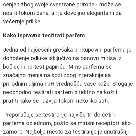
cenjen zbog svoje svestrane prirode - može se
nositi tokom dana, ali je dovoljno elegantan i za
večernje prilike.
Kako ispravno testirati parfem
Jedna od najčešćih grešaka pri kupovini parfema je
donošenje odluke isključivo na osnovu mirisa iz
bočice ili na test papiriću. Miris parfema se
značajno menja na koži zbog interakcije sa
prirodnim uljima i pH vrednošću vaše kože. Stoga je
neophodno testirati parfem direktno na koži i
pratiti kako se razvija tokom nekoliko sati.
Preporučuje se testiranje najviše tri do četiri
parfema odjednom, pošto se mirisni receptori lako
zamore. Najbolje mesto za testiranje je unutrašnji