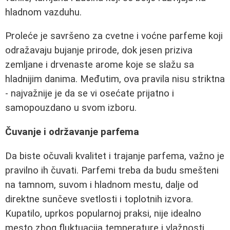
hladnom vazduhu.
Proleće je savršeno za cvetne i voćne parfeme koji
odražavaju bujanje prirode, dok jesen priziva
zemljane i drvenaste arome koje se slažu sa
hladnijim danima. Međutim, ova pravila nisu striktna
- najvažnije je da se vi osećate prijatno i
samopouzdano u svom izboru.
Čuvanje i održavanje parfema
Da biste očuvali kvalitet i trajanje parfema, važno je
pravilno ih čuvati. Parfemi treba da budu smešteni
na tamnom, suvom i hladnom mestu, dalje od
direktne sunčeve svetlosti i toplotnih izvora.
Kupatilo, uprkos popularnoj praksi, nije idealno
mesto zbog fluktuacija temperature i vlažnosti.