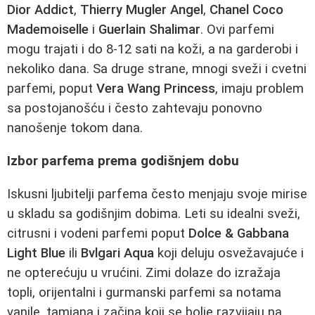
Dior Addict
,
Thierry Mugler Angel
,
Chanel Coco
Mademoiselle
i
Guerlain Shalimar
. Ovi parfemi
mogu trajati i do 8-12 sati na koži, a na garderobi i
nekoliko dana. Sa druge strane, mnogi sveži i cvetni
parfemi, poput
Vera Wang Princess
, imaju problem
sa postojanošću i često zahtevaju ponovno
nanošenje tokom dana.
Izbor parfema prema godišnjem dobu
Iskusni ljubitelji parfema često menjaju svoje mirise
u skladu sa godišnjim dobima. Leti su idealni sveži,
citrusni i vodeni parfemi poput
Dolce & Gabbana
Light Blue
ili
Bvlgari Aqua
koji deluju osvežavajuće i
ne opterećuju u vrućini. Zimi dolaze do izražaja
topli, orijentalni i gurmanski parfemi sa notama
vanile, tamjana i začina koji se bolje razvijaju na