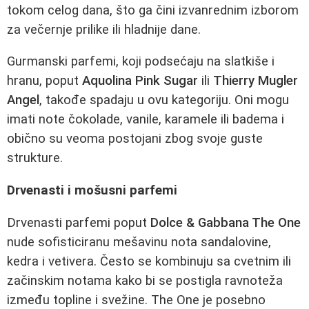
tokom celog dana, što ga čini izvanrednim izborom
za večernje prilike ili hladnije dane.
Gurmanski parfemi, koji podsećaju na slatkiše i
hranu, poput
Aquolina Pink Sugar
ili
Thierry Mugler
Angel
, takođe spadaju u ovu kategoriju. Oni mogu
imati note čokolade, vanile, karamele ili badema i
obično su veoma postojani zbog svoje guste
strukture.
Drvenasti i mošusni parfemi
Drvenasti parfemi poput
Dolce & Gabbana The One
nude sofisticiranu mešavinu nota sandalovine,
kedra i vetivera. Često se kombinuju sa cvetnim ili
začinskim notama kako bi se postigla ravnoteža
između topline i svežine. The One je posebno