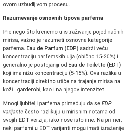
ovom uzbudljivom procesu.
Razumevanje osnovnih tipova parfema
Pre nego što krenemo u istraživanje pojedinačnih
mirisa, važno je razumeti osnovne kategorije
parfema.
Eau de Parfum (EDP)
sadrži veću
koncentraciju parfemskih ulja (obično 15-20%) i
generalno je postojaniji od
Eau de Toilette (EDT)
koji ima nižu koncentraciju (5-15%). Ova razlika u
koncentraciji direktno utiče na trajanje mirisa na
koži i garderobi, kao i na njegov intenzitet.
Mnogi ljubitelji parfema primećuju da se
EDP
varijante
često razlikuju u mirisnim notama od
svojih EDT verzija, iako nose isto ime. Na primer,
neki parfemi u EDT varijanti mogu imati izraženije