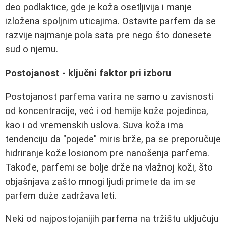
deo podlaktice, gde je koža osetljivija i manje
izložena spoljnim uticajima. Ostavite parfem da se
razvije najmanje pola sata pre nego što donesete
sud o njemu.
Postojanost - ključni faktor pri izboru
Postojanost parfema varira ne samo u zavisnosti
od koncentracije, već i od hemije kože pojedinca,
kao i od vremenskih uslova. Suva koža ima
tendenciju da "pojede" miris brže, pa se preporučuje
hidriranje kože losionom pre nanošenja parfema.
Takođe, parfemi se bolje drže na vlažnoj koži, što
objašnjava zašto mnogi ljudi primete da im se
parfem duže zadržava leti.
Neki od najpostojanijih parfema na tržištu uključuju