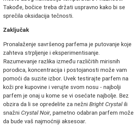
Takođe, bočice treba držati uspravno kako bi se
sprečila oksidacija tečnosti.
Zaključak
Pronalaženje savršenog parfema je putovanje koje
zahteva strpljenje i eksperimentisanje.
Razumevanje razlika između različitih mirisnih
porodica, koncentracija i postojanosti može vam
pomoći da suzite izbor. Uvek testirajte parfem na
koži pre kupovine i verujte svom nosu - najbolji
parfem je onaj u kome se vi osećate najbolje. Bez
obzira da li se opredelite za nežni
Bright Crystal
ili
snažni
Crystal Noir
, pametno odabran parfem može
da bude vaš najmoćniji aksesoar.