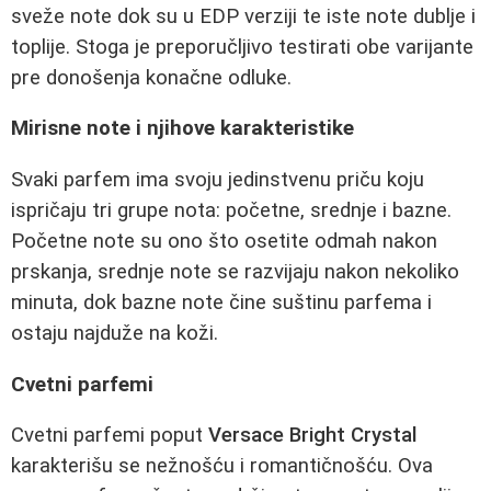
sveže note dok su u EDP verziji te iste note dublje i
toplije. Stoga je preporučljivo testirati obe varijante
pre donošenja konačne odluke.
Mirisne note i njihove karakteristike
Svaki parfem ima svoju jedinstvenu priču koju
ispričaju tri grupe nota: početne, srednje i bazne.
Početne note su ono što osetite odmah nakon
prskanja, srednje note se razvijaju nakon nekoliko
minuta, dok bazne note čine suštinu parfema i
ostaju najduže na koži.
Cvetni parfemi
Cvetni parfemi poput
Versace Bright Crystal
karakterišu se nežnošću i romantičnošću. Ova