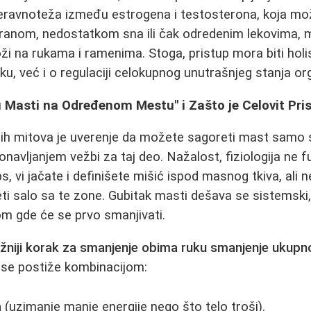
neravnoteža između estrogena i testosterona, koja mož
ranom, nedostatkom sna ili čak odredenim lekovima, 
ži na rukama i ramenima. Stoga, pristup mora biti holist
u, već i o regulaciji celokupnog unutrašnjeg stanja o
 Masti na Određenom Mestu" i Zašto je Celovit Pri
jih mitova je uverenje da možete sagoreti mast samo
navljanjem vežbi za taj deo. Nažalost, fiziologija ne f
s, vi jačate i definišete mišić ispod masnog tkiva, ali
ti salo sa te zone. Gubitak masti dešava se sistemski, 
m gde će se prvo smanjivati.
ažniji korak za smanjenje obima ruku smanjenje ukup
o se postiže kombinacijom:
a
(uzimanje manje energije nego što telo troši).