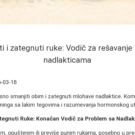
i i zategnuti ruke: Vodič za rešavanj
nadlakticama
-03-18
sno smanjiti obim i zategnuti mlohave nadlaktice. Komb
reninga sa lakim tegovima i razumevanja hormonskog ut
ategnuti Ruke: Konačan Vodič za Problem sa Nadla
, opuštenim ili previše punim rukama, posebno u pred