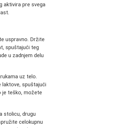
g aktivira pre svega
rast.
ite uspravno. Držite
t, spuštajući teg
bude u zadnjem delu
.
 rukama uz telo.
 laktove, spuštajući
o je teško, možete
 stolicu, drugu
spružite celokupnu