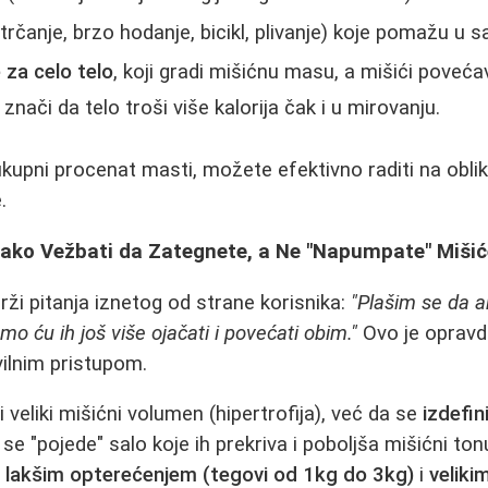
trčanje, brzo hodanje, bicikl, plivanje) koje pomažu u s
za celo telo
, koji gradi mišićnu masu, a mišići poveća
nači da telo troši više kalorija čak i u mirovanju.
kupni procenat masti, možete efektivno raditi na oblik
.
Kako Vežbati da Zategnete, a Ne "Napumpate" Mišić
ži pitanja iznetog od strane korisnika:
"Plašim se da 
o ću ih još više ojačati i povećati obim."
Ovo je opravda
ilnim pristupom.
di veliki mišićni volumen (hipertrofija), već da se
izdefin
a se "pojede" salo koje ih prekriva i poboljša mišićni ton
a
lakšim opterećenjem (tegovi od 1kg do 3kg)
i
veliki