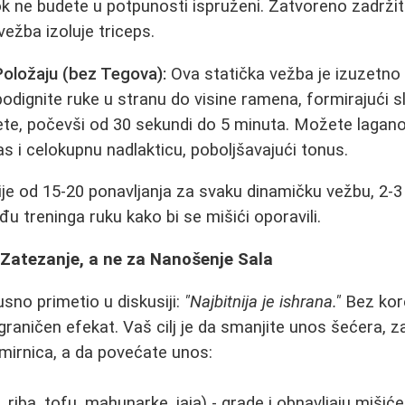
k ne budete u potpunosti ispruženi. Zatvoreno zadržit
vežba izoluje triceps.
Položaju (bez Tegova):
Ova statička vežba je izuzetno
podignite ruke u stranu do visine ramena, formirajući sl
e, počevši od 30 sekundi do 5 minuta. Možete lagano 
s i celokupnu nadlakticu, poboljšavajući tonus.
ije od 15-20 ponavljanja za svaku dinamičku vežbu, 2-3
u treninga ruku kako bi se mišići oporavili.
 Zatezanje, a ne za Nanošenje Sala
usno primetio u diskusiji:
"Najbitnija je ishrana."
Bez kore
graničen efekat. Vaš cilj je da smanjite unos šećera, z
amirnica, a da povećate unos:
, riba, tofu, mahunarke, jaja) - grade i obnavljaju mišiće