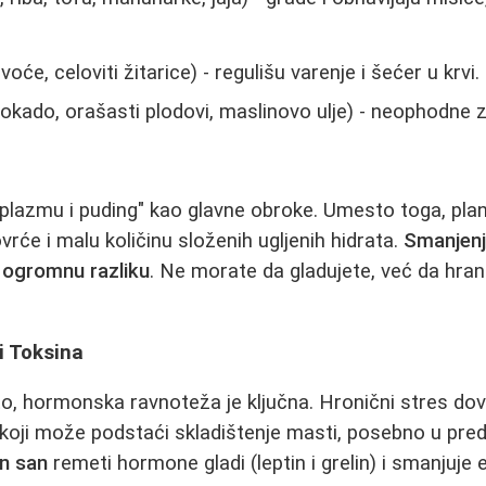
voće, celoviti žitarice) - regulišu varenje i šećer u krvi.
okado, orašasti plodovi, maslinovo ulje) - neophodne
 plazmu i puding" kao glavne obroke. Umesto toga, plani
ovrće i malu količinu složenih ugljenih hidrata.
Smanjenj
 ogromnu razliku
. Ne morate da gladujete, već da hrani
i Toksina
o, hormonska ravnoteža je ključna. Hronični stres do
koji može podstaći skladištenje masti, posebno u pred
n san
remeti hormone gladi (leptin i grelin) i smanjuje 