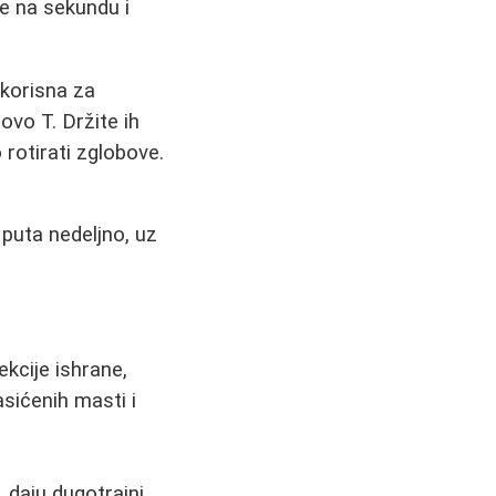
e na sekundu i
 korisna za
ovo T. Držite ih
rotirati zglobove.
 puta nedeljno, uz
kcije ishrane,
asićenih masti i
, daju dugotrajni