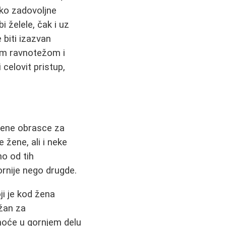
ako zadovoljne
 želele, čak i uz
 biti izazvan
om ravnotežom i
 celovit pristup,
đene obrasce za
 žene, ali i neke
no od tih
ornije nego drugde.
ji je kod žena
ažan za
noće u gornjem delu