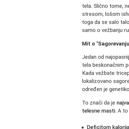
tela. Slično tome, 
stresom, lošom ish
toga da se salo talo
samo o vežbanju ruk
Mit o "Sagorevanju
Jedan od najopasni
tela beskonačnim po
Kada vežbate tricep
lokalizovano sagore
određen je genetiko
To znači da je
najv
telesne masti
. A t
Deficitom kalorij