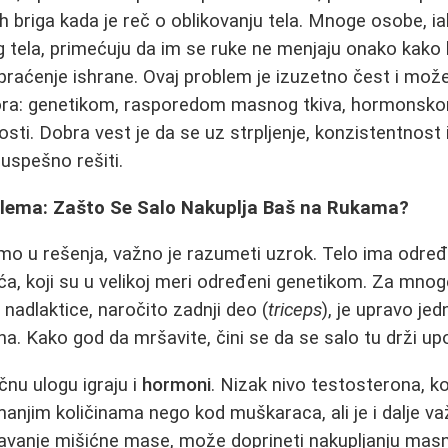
ih briga kada je reč o oblikovanju tela. Mnoge osobe, i
 tela, primećuju da im se ruke ne menjaju onako kako bi
praćenje ishrane. Ovaj problem je izuzetno čest i može
ora: genetikom, rasporedom masnog tkiva, hormonsk
osti. Dobra vest je da se uz strpljenje, konzistentnost i
uspešno rešiti.
lema: Zašto Se Salo Nakuplja Baš na Rukama?
mo u rešenja, važno je razumeti uzrok. Telo ima odre
a, koji su u velikoj meri određeni genetikom. Za mnoge
nadlaktice, naročito zadnji deo (
triceps
), je upravo jed
na. Kako god da mršavite, čini se da se salo tu drži up
čnu ulogu igraju i
hormoni
. Nizak nivo testosterona, ko
njim količinama nego kod muškaraca, ali je i dalje v
avanje mišićne mase, može doprineti nakupljanju mas