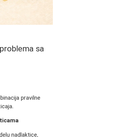
e problema sa
inacija pravilne
icaja.
kticama
elu nadlaktice,