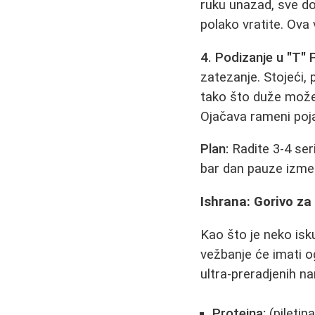
ruku unazad, sve do
polako vratite. Ova 
4. Podizanje u "T" 
zatezanje. Stojeći, 
tako što duže možet
Ojačava rameni poja
Plan:
Radite 3-4 ser
bar dan pauze izmeđ
Ishrana: Gorivo za
Kao što je neko isk
vežbanje će imati o
ultra-preradjenih n
Proteina:
(piletina