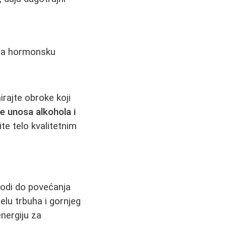
 za hormonsku
rajte obroke koji
e unosa alkohola i
te telo kvalitetnim
vodi do povećanja
elu trbuha i gornjeg
energiju za