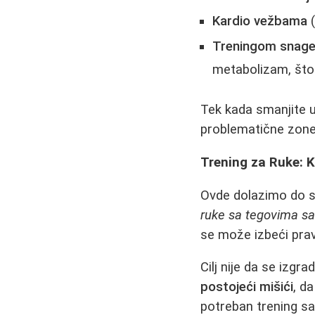
Kardio vežbama
(
Treningom snage 
metabolizam, što z
Tek kada smanjite u
problematične zone
Trening za Ruke: 
Ovde dolazimo do sr
ruke sa tegovima sam
se može izbeći prav
Cilj nije da se izgra
postojeći mišići
, d
potreban trening s