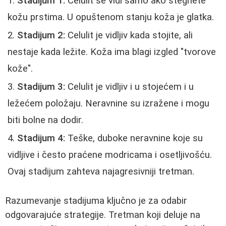
Stadijum 1:
Celulit se vidi samo ako stegnete
kožu prstima. U opuštenom stanju koža je glatka.
Stadijum 2:
Celulit je vidljiv kada stojite, ali
nestaje kada ležite. Koža ima blagi izgled "tvorove
kože".
Stadijum 3:
Celulit je vidljiv i u stojećem i u
ležećem položaju. Neravnine su izražene i mogu
biti bolne na dodir.
Stadijum 4:
Teške, duboke neravnine koje su
vidljive i često praćene modricama i osetljivošću.
Ovaj stadijum zahteva najagresivniji tretman.
Razumevanje stadijuma ključno je za odabir
odgovarajuće strategije. Tretman koji deluje na