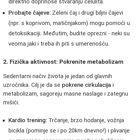
direktno doprinose stvaranju celulita.
Probajte čajeve:
Zeleni čaj i drugi biljni čajevi
(npr. s koprivom, matičnjakom) mogu pomoći u
detoksikaciji. Međutim, budite oprezni - neki su
veoma jaki i treba ih piti s umerenošću.
2. Fizička aktivnost: Pokrenite metabolizam
Sedentarni načiv života je jedan od glavnih
uzročnika. Cilj je da se
pokrene cirkulacija
i
metabolizam, sagoreju masne naslage i zategnu
mišići.
Kardio trening:
Trčanje, brzo hodanje, vožnja
bicikla (pominje se i po 20km dnevno!) i plivanje