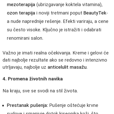
mezoterapija
(ubrizgavanje koktela vitamina),
ozon terapija
i noviji tretmani poput
BeautyTek
-
a nude naprednije rešenje. Efekti variraju, a cene
su često visoke. Ključno je istražiti i odabrati
renomirani salon.
Važno je imati realna očekivanja. Kreme i gelovi će
dati najbolje rezultate ako se redovno i intenzivno
utrljavaju, najbolje uz
anticelulit masažu
.
4. Promena životnih navika
Na kraju, sve se svodi na stil života.
Prestanak pušenja:
Pušenje oštećuje krvne
sudove i smanjuje dotok kiseonika koži, što