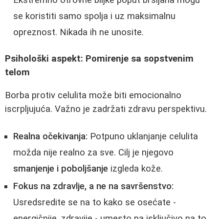
se koristiti samo spolja i uz maksimalnu
opreznost. Nikada ih ne unosite.
Psihološki aspekt: Pomirenje sa sopstvenim
telom
Borba protiv celulita može biti emocionalno
iscrpljujuća. Važno je zadržati zdravu perspektivu.
Realna očekivanja:
Potpuno uklanjanje celulita
možda nije realno za sve. Cilj je njegovo
smanjenje i poboljšanje
izgleda kože.
Fokus na zdravlje, a ne na savršenstvo:
Usredsredite se na to kako se osećate -
energičnije, zdravije - umesto na isključivo na to