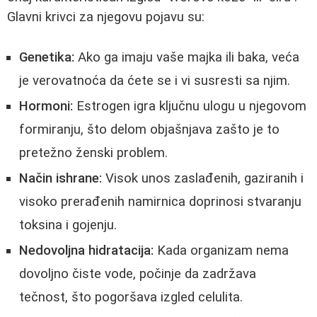
Glavni krivci za njegovu pojavu su:
Genetika:
Ako ga imaju vaše majka ili baka, veća
je verovatnoća da ćete se i vi susresti sa njim.
Hormoni:
Estrogen igra ključnu ulogu u njegovom
formiranju, što delom objašnjava zašto je to
pretežno ženski problem.
Način ishrane:
Visok unos zaslađenih, gaziranih i
visoko prerađenih namirnica doprinosi stvaranju
toksina i gojenju.
Nedovoljna hidratacija:
Kada organizam nema
dovoljno čiste vode, počinje da zadržava
tečnost, što pogoršava izgled celulita.