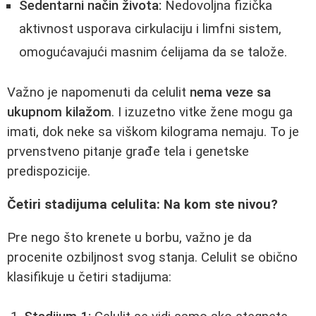
Sedentarni način života:
Nedovoljna fizička
aktivnost usporava cirkulaciju i limfni sistem,
omogućavajući masnim ćelijama da se talože.
Važno je napomenuti da celulit
nema veze sa
ukupnom kilažom
. I izuzetno vitke žene mogu ga
imati, dok neke sa viškom kilograma nemaju. To je
prvenstveno pitanje građe tela i genetske
predispozicije.
Četiri stadijuma celulita: Na kom ste nivou?
Pre nego što krenete u borbu, važno je da
procenite ozbiljnost svog stanja. Celulit se obično
klasifikuje u četiri stadijuma: