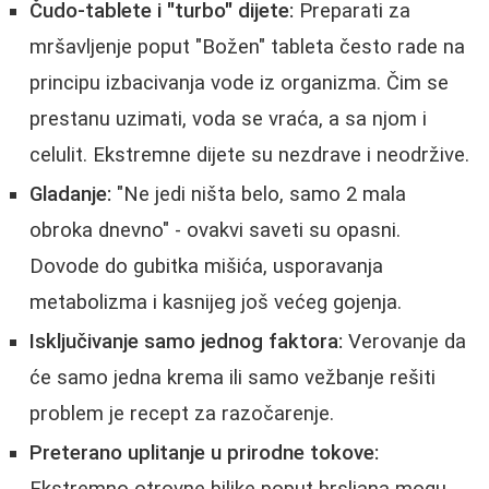
Čudo-tablete i "turbo" dijete:
Preparati za
mršavljenje poput "Božen" tableta često rade na
principu izbacivanja vode iz organizma. Čim se
prestanu uzimati, voda se vraća, a sa njom i
celulit. Ekstremne dijete su nezdrave i neodržive.
Gladanje:
"Ne jedi ništa belo, samo 2 mala
obroka dnevno" - ovakvi saveti su opasni.
Dovode do gubitka mišića, usporavanja
metabolizma i kasnijeg još većeg gojenja.
Isključivanje samo jednog faktora:
Verovanje da
će samo jedna krema ili samo vežbanje rešiti
problem je recept za razočarenje.
Preterano uplitanje u prirodne tokove:
Ekstremno otrovne biljke poput brsljana mogu