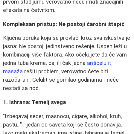
prvom stadijumu verovatno neće imati značajnih
efekata na četvrtom.
Kompleksan pristup: Ne postoji čarobni štapić
Ključna poruka koja se provlači kroz sva iskustva je
jasna: Ne postoji jedinstveno rešenje. Uspeh leži u
kombinaciji više faktora. Ako očekujete da će vam
jedna tuba kreme, čaj ili čak jedna
anticelulit
masaža
rešiti problem, verovatno ćete biti
razočarani. Celulit se gomilao godinama - neće
nestati za noć.
1. Ishrana: Temelj svega
"Izbegavaj secer, masnocu, cigare, alkohol, kruh,
pastu..." - jedan od saveta koji se često ponavlja.
Iako malo ekstreman, ima istine. Ishrana je temelj