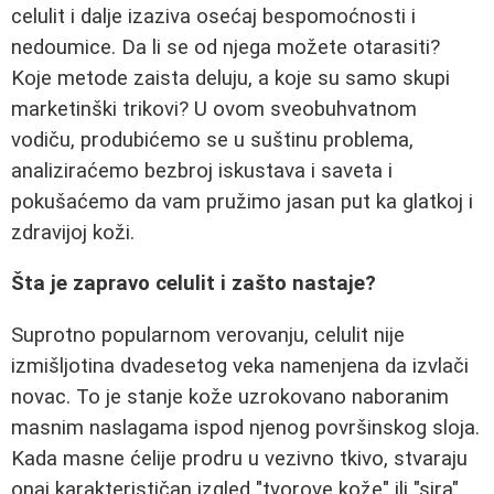
celulit i dalje izaziva osećaj bespomoćnosti i
nedoumice. Da li se od njega možete otarasiti?
Koje metode zaista deluju, a koje su samo skupi
marketinški trikovi? U ovom sveobuhvatnom
vodiču, produbićemo se u suštinu problema,
analiziraćemo bezbroj iskustava i saveta i
pokušaćemo da vam pružimo jasan put ka glatkoj i
zdravijoj koži.
Šta je zapravo celulit i zašto nastaje?
Suprotno popularnom verovanju, celulit nije
izmišljotina dvadesetog veka namenjena da izvlači
novac. To je stanje kože uzrokovano naboranim
masnim naslagama ispod njenog površinskog sloja.
Kada masne ćelije prodru u vezivno tkivo, stvaraju
onaj karakterističan izgled "tvorove kože" ili "sira".