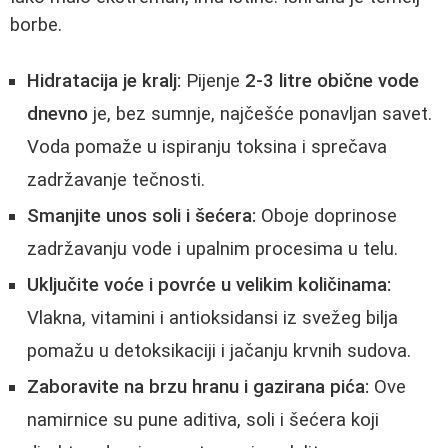
borbe.
Hidratacija je kralj:
Pijenje
2-3 litre obične vode
dnevno
je, bez sumnje, najčešće ponavljan savet.
Voda pomaže u ispiranju toksina i sprečava
zadržavanje tečnosti.
Smanjite unos soli i šećera:
Oboje doprinose
zadržavanju vode i upalnim procesima u telu.
Uključite voće i povrće u velikim količinama:
Vlakna, vitamini i antioksidansi iz svežeg bilja
pomažu u detoksikaciji i jačanju krvnih sudova.
Zaboravite na brzu hranu i gazirana pića:
Ove
namirnice su pune aditiva, soli i šećera koji