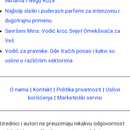
Aknama i Negu Kože
Najbolji slatki i puderasti parfemi za intenzivnu i
dugotrajnu primenu
Savršeni Miris: Vodič kroz Svijet Omekšivača za
Veš
Vodič za pravnike: Gde tražiti posao i kakvi su
uslovi u različitim sektorima
O nama
|
Kontakt
|
Politika privatnosti
|
Uslovi
korišćenja
|
Marketinški servisi
Urednici i autori ne preuzimaju nikakvu odgovornost