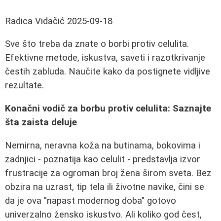
Radica Vidačić
2025-09-18
Sve što treba da znate o borbi protiv celulita.
Efektivne metode, iskustva, saveti i razotkrivanje
čestih zabluda. Naučite kako da postignete vidljive
rezultate.
Konačni vodič za borbu protiv celulita: Saznajte
šta zaista deluje
Nemirna, neravna koža na butinama, bokovima i
zadnjici - poznatija kao celulit - predstavlja izvor
frustracije za ogroman broj žena širom sveta. Bez
obzira na uzrast, tip tela ili životne navike, čini se
da je ova "napast modernog doba" gotovo
univerzalno žensko iskustvo. Ali koliko god čest,