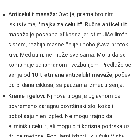
Anticelulit masaža:
Ovo je, prema brojnim
iskustvima,
"majka za celulit"
.
Ručna anticelulit
masaža
je posebno efikasna jer stimuliše limfni
sistem, razbija masne čelije i poboljšava protok
krvi. Međutim, ne može sve sama. Mora da se
kombinuje sa ishranom i vežbanjem. Predlaže se
serija od
10 tretmana anticelulit masaže
, počev
od 5. dana ciklusa, sa pauzama između serija.
Kreme i gelovi:
Njihova uloga je uglavnom da
povremeno zategnu površinski sloj kože i
poboljšaju njen izgled. Ne mogu trajno da
eliminišu celulit, ali mogu biti korisna podrška uz
druge metode. Popularni izbori uključuju Vichy