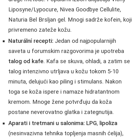
Liposyne/Lypocure, Nivea Goodbye Cellulite,
Naturia Bel Brsljan gel. Mnogi sadrže kofein, koji
privremeno zateže kožu.
Naturální recepti:
Jedan od najpopularnijih
saveta u forumskim razgovorima je upotreba
talog od kafe
. Kafa se skuva, ohladi, a zatim se
talog intenzivno utrljava u kožu tokom 5-10
minuta, delujući kao piling i stimulans. Nakon
toga se koža ispere i namaze hidratantnom
kremom. Mnoge žene potvrđuju da koža
postane neverovatno glatka i zategnutija.
Aparati i tretmani u salonima:
LPG
,
lipoliza
(nesinvazivna tehnika topljenja masnih ćelija),