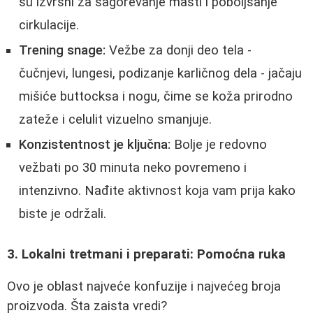
su izvrsni za sagorevanje masti i poboljšanje
cirkulacije.
Trening snage:
Vežbe za donji deo tela -
čučnjevi, lungesi, podizanje karličnog dela - jačaju
mišiće buttocksa i nogu, čime se koža prirodno
zateže i celulit vizuelno smanjuje.
Konzistentnost je ključna:
Bolje je redovno
vežbati po 30 minuta neko povremeno i
intenzivno. Nađite aktivnost koja vam prija kako
biste je održali.
3. Lokalni tretmani i preparati: Pomoćna ruka
Ovo je oblast najveće konfuzije i najvećeg broja
proizvoda. Šta zaista vredi?