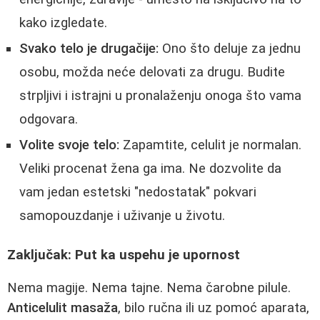
kako izgledate.
Svako telo je drugačije:
Ono što deluje za jednu
osobu, možda neće delovati za drugu. Budite
strpljivi i istrajni u pronalaženju onoga što vama
odgovara.
Volite svoje telo:
Zapamtite, celulit je normalan.
Veliki procenat žena ga ima. Ne dozvolite da
vam jedan estetski "nedostatak" pokvari
samopouzdanje i uživanje u životu.
Zaključak: Put ka uspehu je upornost
Nema magije. Nema tajne. Nema čarobne pilule.
Anticelulit masaža
, bilo ručna ili uz pomoć aparata,