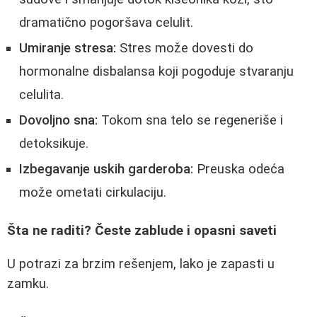
dramatično pogoršava celulit.
Umiranje stresa:
Stres može dovesti do
hormonalne disbalansa koji pogoduje stvaranju
celulita.
Dovoljno sna:
Tokom sna telo se regeneriše i
detoksikuje.
Izbegavanje uskih garderoba:
Preuska odeća
može ometati cirkulaciju.
Šta ne raditi? Česte zablude i opasni saveti
U potrazi za brzim rešenjem, lako je zapasti u
zamku.