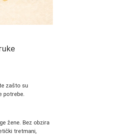
oruke
jte zašto su
še potrebe.
ge žene. Bez obzira
tički tretmani,