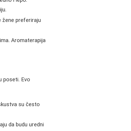
ju.
e žene preferiraju
ima. Aromaterapija
u poseti. Evo
 iskustva su često
aju da budu uredni