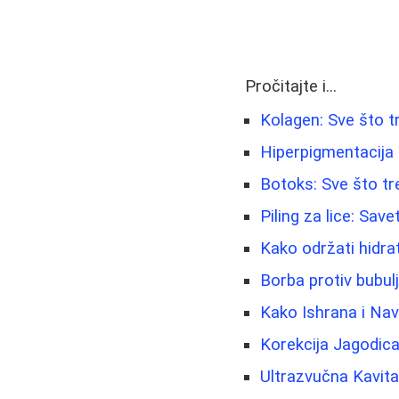
Pročitajte i...
Kolagen: Sve što t
Hiperpigmentacija i 
Botoks: Sve što tr
Piling za lice: Sav
Kako održati hidra
Borbа protiv bubulji
Kako Ishrana i Navi
Korekcija Jagodic
Ultrazvučna Kavita