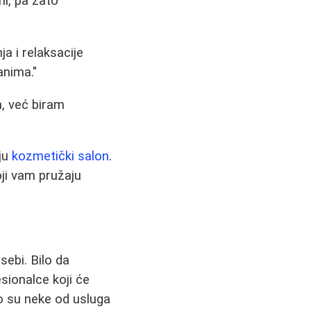
mi, pa zato
ja i relaksacije
nima."
n, već biram
nju
kozmetički salon
.
ji vam pružaju
sebi. Bilo da
sionalce koji će
mo su neke od usluga