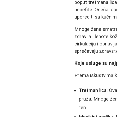
poput tretmana lica,
benefite. Osećaj o
uporediti sa kućni
Mnoge žene smatraj
zdravlja i lepote ko
cirkulaciju i obnavl
sprečavaju zdravst
Koje usluge su naj
Prema iskustvima ko
Tretman lica:
Ova 
pruža. Mnoge žen
ten.
Manikir i pedikir:
R