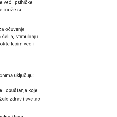
 već i psihičke
 ne može se
za očuvanje
ćelija, stimuliraju
nokte lepim već i
onima uključuju:
e i opuštanja koje
ale zdrav i svetao
edno i lepo.