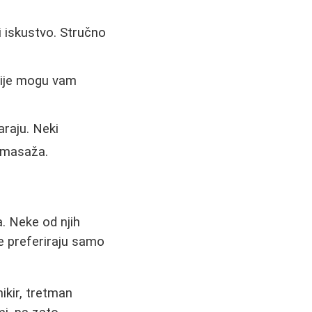
i iskustvo. Stručno
nzije mogu vam
araju. Neki
i masaža.
. Neke od njih
e preferiraju samo
kir, tretman