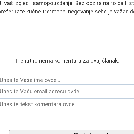
i vaš izgled i samopouzdanje. Bez obzira na to da li s
 preferirate kućne tretmane, negovanje sebe je važan 
Trenutno nema komentara za ovaj članak.