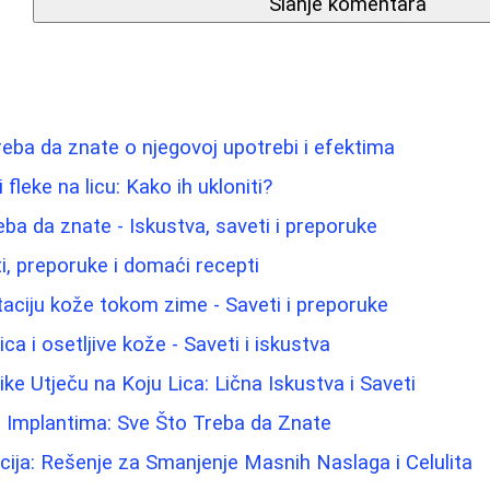
Slanje komentara
reba da znate o njegovoj upotrebi i efektima
fleke na licu: Kako ih ukloniti?
eba da znate - Iskustva, saveti i preporuke
eti, preporuke i domaći recepti
taciju kože tokom zime - Saveti i preporuke
ca i osetljive kože - Saveti i iskustva
ke Utječu na Koju Lica: Lična Iskustva i Saveti
a Implantima: Sve Što Treba da Znate
cija: Rešenje za Smanjenje Masnih Naslaga i Celulita