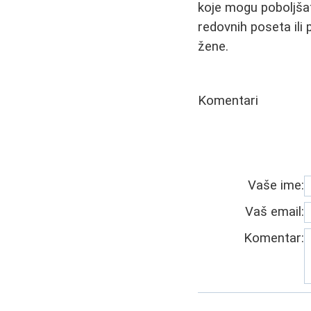
koje mogu poboljšat
redovnih poseta ili
žene.
Komentari
Vaše ime:
Vaš email:
Komentar: