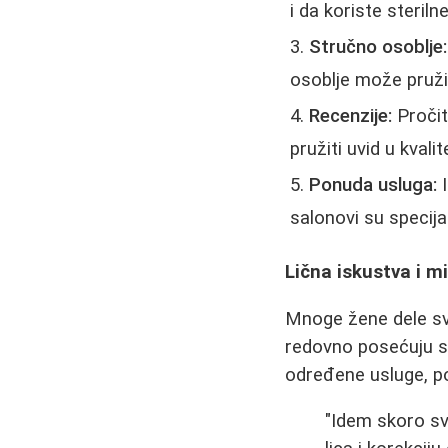
i da koriste steril
Stručno osoblje:
osoblje može pružit
Recenzije:
Pročit
pružiti uvid u kvalit
Ponuda usluga:
I
salonovi su specij
Lična iskustva i mi
Mnoge žene dele svo
redovno posećuju sa
određene usluge, pop
"Idem skoro s