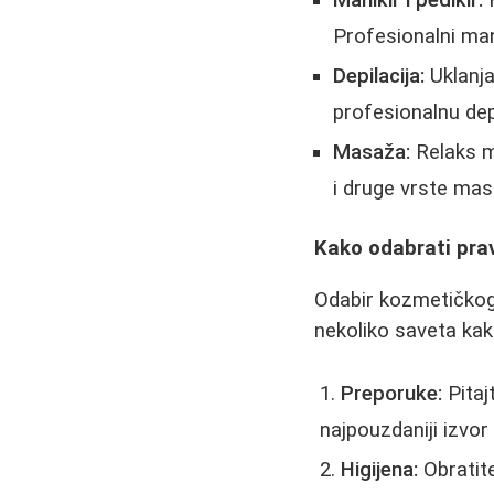
Profesionalni manik
Depilacija:
Uklanja
profesionalnu depi
Masaža:
Relaks m
i druge vrste ma
Kako odabrati pra
Odabir kozmetičkog 
nekoliko saveta kak
Preporuke:
Pitaj
najpouzdaniji izvor
Higijena:
Obratite