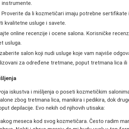
ne instrumente.
Proverite da li kozmetičari imaju potrebne sertifikate 
i kvalitetne usluge i savete.
ajte online recenzije i ocene salona. Korisničke rece
et usluga.
zaberite salon koji nudi usluge koje vam najviše odgov
alizovani za određene tretmane, poput tretmana lica il
šljenja
ja iskustva i mišljenja o poseti kozmetičkim salonima
lone zbog tretmana lica, manikira i pedikira, dok drug
ut depilacije. Evo nekih od njihovih utisaka:
vakog meseca kod svog kozmetičara. Često radim mani