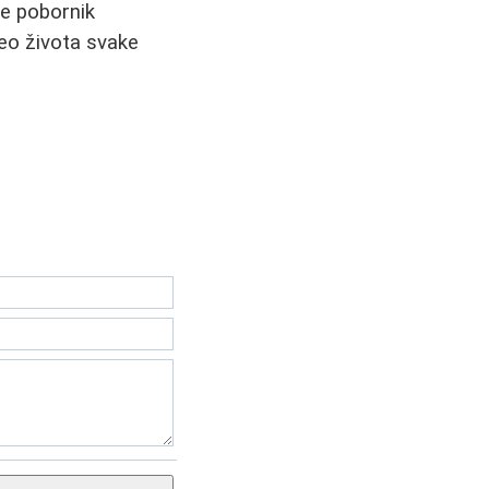
te pobornik
deo života svake