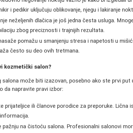
ir i pedikir uključuju oblikovanje, njegu i lakiranje nokti
nje neželjenih dlačica je još jedna česta usluga. Mnog
laciju zbog preciznosti i trajnijih rezultata.
asaže pomažu u smanjenju stresa i napetosti u mišić
saža često su deo ovih tretmana.
vi kozmetički salon?
salona može biti izazovan, posebno ako ste prvi put 
o da napravite pravi izbor:
te prijateljice ili članove porodice za preporuke. Lična
 informacija.
 pažnju na čistoću salona. Profesionalni salonovi mor