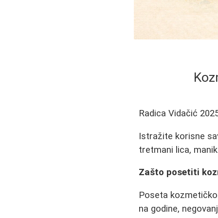
Kozm
Radica Vidačić
2025
Istražite korisne s
tretmani lica, manik
Zašto posetiti koz
Poseta kozmetičkom
na godine, negovanj