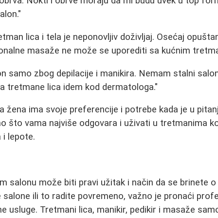
u obrva. Nokti i obrve moraju da mi budu uvek u top for
alon."
tman lica i tela je neponovljiv doživljaj. Osećaj opuštan
onalne masaže ne može se uporediti sa kućnim tretma
on samo zbog depilacije i manikira. Nemam stalni salo
a tretmane lica idem kod dermatologa."
ka žena ima svoje preferencije i potrebe kada je u pita
o što vama najviše odgovara i uživati u tretmanima ko
i lepote.
salonu može biti pravi užitak i način da se brinete o 
salone ili to radite povremeno, važno je pronaći profe
tne usluge. Tretmani lica, manikir, pedikir i masaže sa