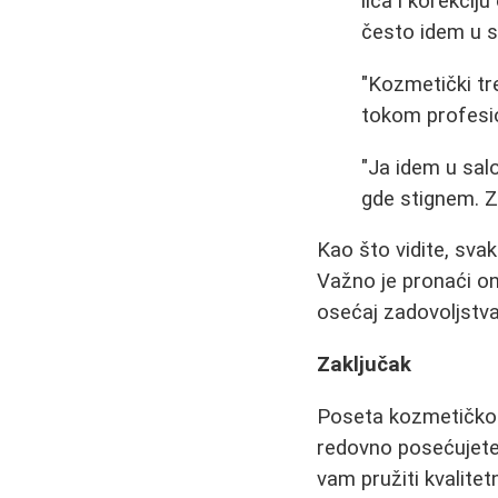
lica i korekcij
često idem u s
"Kozmetički tre
tokom profesi
"Ja idem u sal
gde stignem. Z
Kao što vidite, sva
Važno je pronaći on
osećaj zadovoljstva 
Zaključak
Poseta kozmetičkom 
redovno posećujete 
vam pružiti kvalite