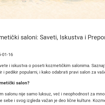
etički saloni: Saveti, Iskustva i Prep
-01-16
avete i iskustva o poseti kozmetičkim salonima. Sazna
ir i pedikir popularni, i kako odabrati pravi salon za va
metički salon?
 salonu nije samo luksuz, već i neophodnost za mno
e sebe i svog izgleda važan je deo lične kulture. Kozme