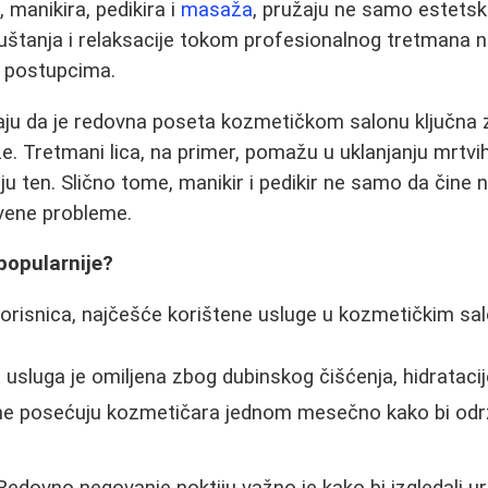
 manikira, pedikira i
masaža
, pružaju ne samo estetske
puštanja i relaksacije tokom profesionalnog tretmana
m postupcima.
u da je redovna poseta kozmetičkom salonu ključna 
že. Tretmani lica, na primer, pomažu u uklanjanju mrtvih 
jaju ten. Slično tome, manikir i pedikir ne samo da čine 
vene probleme.
popularnije?
risnica, najčešće korištene usluge u kozmetičkim sal
usluga je omiljena zbog dubinskog čišćenja, hidratacij
e posećuju kozmetičara jednom mesečno kako bi održ
edovno negovanje noktiju važno je kako bi izgledali ur