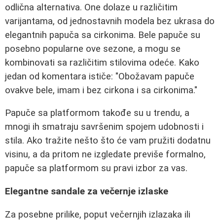
odlična alternativa. One dolaze u različitim
varijantama, od jednostavnih modela bez ukrasa do
elegantnih papuča sa cirkonima. Bele papuče su
posebno popularne ove sezone, a mogu se
kombinovati sa različitim stilovima odeće. Kako
jedan od komentara ističe: "Obožavam papuče
ovakve bele, imam i bez cirkona i sa cirkonima."
Papuče sa platformom takođe su u trendu, a
mnogi ih smatraju savršenim spojem udobnosti i
stila. Ako tražite nešto što će vam pružiti dodatnu
visinu, a da pritom ne izgledate previše formalno,
papuče sa platformom su pravi izbor za vas.
Elegantne sandale za večernje izlaske
Za posebne prilike, poput večernjih izlazaka ili