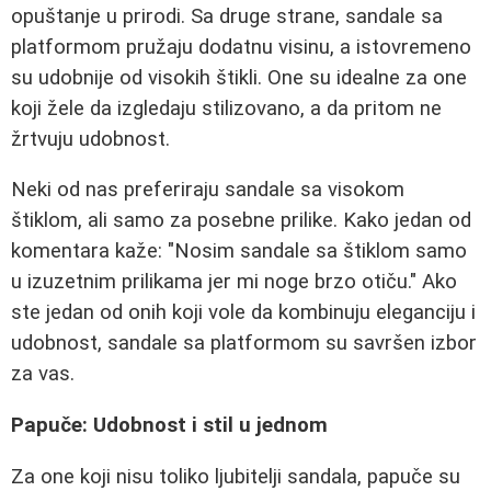
opuštanje u prirodi. Sa druge strane, sandale sa
platformom pružaju dodatnu visinu, a istovremeno
su udobnije od visokih štikli. One su idealne za one
koji žele da izgledaju stilizovano, a da pritom ne
žrtvuju udobnost.
Neki od nas preferiraju sandale sa visokom
štiklom, ali samo za posebne prilike. Kako jedan od
komentara kaže: "Nosim sandale sa štiklom samo
u izuzetnim prilikama jer mi noge brzo otiču." Ako
ste jedan od onih koji vole da kombinuju eleganciju i
udobnost, sandale sa platformom su savršen izbor
za vas.
Papuče: Udobnost i stil u jednom
Za one koji nisu toliko ljubitelji sandala, papuče su