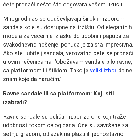
ćete pronaći nešto što odgovara vašem ukusu.
Mnogi od nas se oduševljavaju širokim izborom
sandala koje su dostupne na tržištu. Od elegantnih
modela za večernje izlaske do udobnih papuča za
svakodnevno nošenje, ponuda je zaista impresivna.
Ako ste ljubitelj sandala, verovatno ćete se pronaći
u ovim rečenicama: "Obožavam sandale bilo ravne,
sa platformom ili štiklom. Tako je
veliki izbor
da ne
znam koje da naručim."
Ravne sandale ili sa platformom: Koji stil
izabrati?
Ravne sandale su odličan izbor za one koji traže
udobnost tokom celog dana. One su savršene za
šetnju gradom, odlazak na plažu ili jednostavno