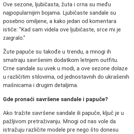
Ove sezone, ljubičasta, žuta i crna su među
najpopularnijim bojama. Ljubičaste sandale su
posebno omiljene, a kako jedan od komentara
ističe: "Kad sam videla ove ljubičaste, srce mi je
zaigralo."
Žute papuče su takođe u trendu, a mnogi ih
smatraju savršenim dodatkom letnjem outfitu.
Crne sandale su uvek u modi, a ove sezone dolaze
u različitim stilovima, od jednostavnih do ukrašenih
mašnicama i drugim detaljima.
Gde pronaći savršene sandale i papuče?
Ako tražite savršene sandale ili papuče, ključ je u
pažljivom pretraživanju. Mnogi od nas vole da
istražuju različite modele pre nego što donesu