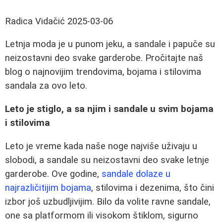
Radica Vidačić
2025-03-06
Letnja moda je u punom jeku, a sandale i papuče su
neizostavni deo svake garderobe. Pročitajte naš
blog o najnovijim trendovima, bojama i stilovima
sandala za ovo leto.
Leto je stiglo, a sa njim i sandale u svim bojama
i stilovima
Leto je vreme kada naše noge najviše uživaju u
slobodi, a sandale su neizostavni deo svake letnje
garderobe. Ove godine,
sandale dolaze u
najrazličitijim bojama
, stilovima i dezenima, što čini
izbor još uzbudljivijim. Bilo da volite ravne sandale,
one sa platformom ili visokom štiklom, sigurno