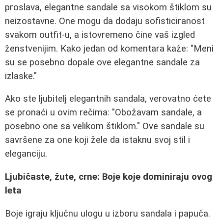
proslava, elegantne sandale sa visokom štiklom su
neizostavne. One mogu da dodaju sofisticiranost
svakom outfit-u, a istovremeno čine vaš izgled
ženstvenijim. Kako jedan od komentara kaže: "Meni
su se posebno dopale ove elegantne sandale za
izlaske."
Ako ste ljubitelj elegantnih sandala, verovatno ćete
se pronaći u ovim rečima: "Obožavam sandale, a
posebno one sa velikom štiklom." Ove sandale su
savršene za one koji žele da istaknu svoj stil i
eleganciju.
Ljubičaste, žute, crne: Boje koje dominiraju ovog
leta
Boje igraju ključnu ulogu u izboru sandala i papuča.