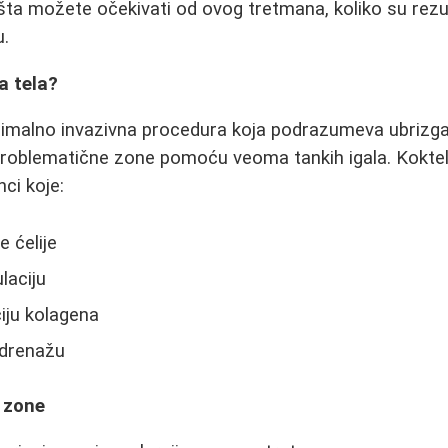
šta možete očekivati od ovog tretmana, koliko su rezult
u.
a tela?
nimalno invazivna procedura koja podrazumeva ubrizgav
 problematične zone pomoću veoma tankih igala. Koktel
ci koje:
 ćelije
laciju
iju kolagena
 drenažu
 zone