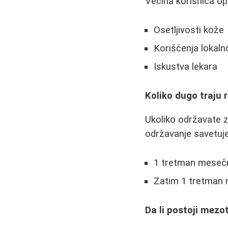
Većina korisnica op
Osetljivosti kože
Korišćenja lokaln
Iskustva lekara
Koliko dugo traju 
Ukoliko održavate z
održavanje savetuje
1 tretman mesečn
Zatim 1 tretman
Da li postoji mezo