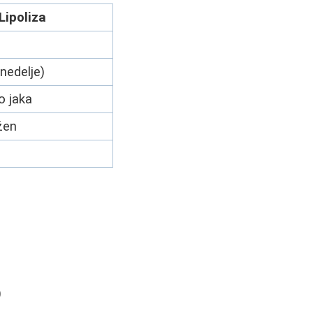
Lipoliza
 nedelje)
 jaka
žen
)