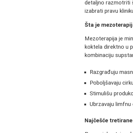
detaljno razmotriti 
izabrati pravu klinik
Šta je mezoterapij
Mezoterapija je mi
koktela direktno u
kombinaciju supstan
Razgrađuju masne
Poboljšavaju cirku
Stimulišu produkc
Ubrzavaju limfnu
Najčešće tretirane