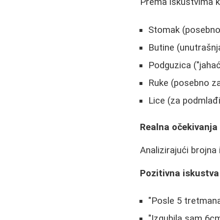
Prema iskustvima ko
Stomak (posebno "
Butine (unutrašnja
Podguzica ("jahać
Ruke (posebno za
Lice (za podmlađiv
Realna očekivanja
Analizirajući brojna
Pozitivna iskustva
"Posle 5 tretmana
"Izgubila sam 6c