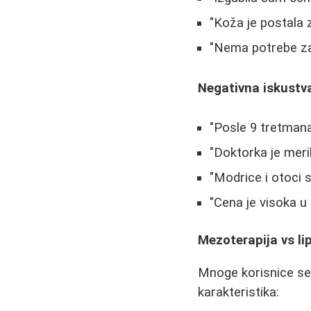
"Koža je postala 
"Nema potrebe za s
Negativna iskustv
"Posle 9 tretman
"Doktorka je meri
"Modrice i otoci s
"Cena je visoka u
Mezoterapija vs lipo
Mnoge korisnice se 
karakteristika: