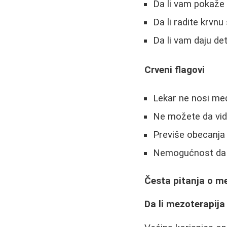
Da li vam pokaže
Da li radite krvn
Da li vam daju de
Crveni flagovi
Lekar ne nosi med
Ne možete da vid
Previše obecanja 
Nemogućnost da v
Česta pitanja o me
Da li mezoterapija