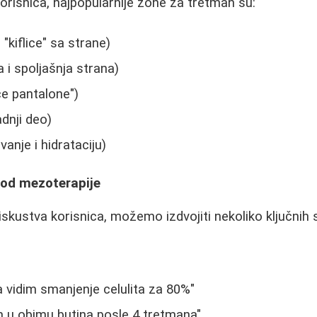
risnica, najpopularnije zone za tretman su:
kiflice" sa strane)
 i spoljašnja strana)
e pantalone")
dnji deo)
anje i hidrataciju)
 od mezoterapije
 iskustva korisnica, možemo izdvojiti nekoliko ključnih s
 vidim smanjenje celulita za 80%"
m u obimu butina posle 4 tretmana"