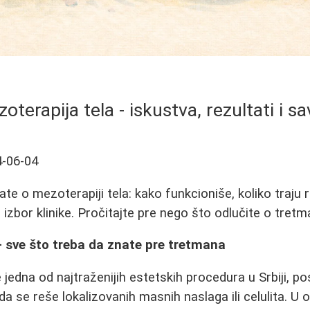
oterapija tela - iskustva, rezultati i sa
-06-04
te o mezoterapiji tela: kako funkcioniše, koliko traju r
a izbor klinike. Pročitajte pre nego što odlučite o tretm
- sve što treba da znate pre tretmana
e jedna od najtraženijih estetskih procedura u Srbiji,
a se reše lokalizovanih masnih naslaga ili celulita. 