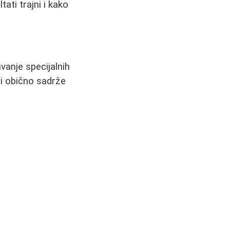
ati trajni i kako
anje specijalnih
i obično sadrže