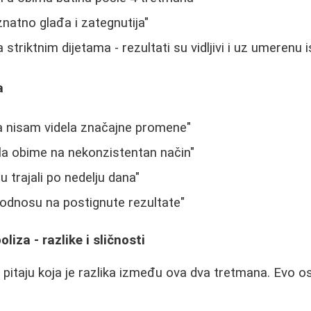
znatno glađa i zategnutija"
triktnim dijetama - rezultati su vidljivi i uz umerenu 
a
a nisam videla značajne promene"
la obime na nekonzistentan način"
u trajali po nedelju dana"
 odnosu na postignute rezultate"
liza - razlike i sličnosti
pitaju koja je razlika između ova dva tretmana. Evo o