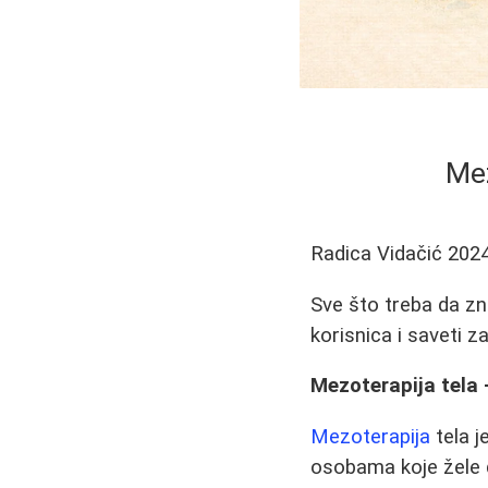
Mez
Radica Vidačić
2024
Sve što treba da zna
korisnica i saveti z
Mezoterapija tela 
Mezoterapija
tela j
osobama koje žele d