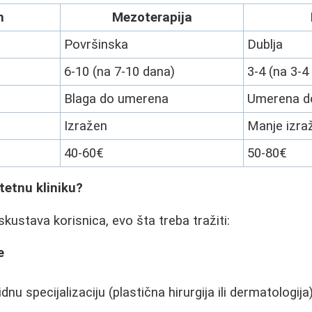
m
Mezoterapija
Površinska
Dublja
6-10 (na 7-10 dana)
3-4 (na 3-4
Blaga do umerena
Umerena do
Izražen
Manje izra
40-60€
50-80€
tetnu kliniku?
kustava korisnica, evo šta treba tražiti:
e
idnu specijalizaciju (plastična hirurgija ili dermatologija