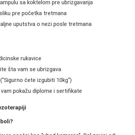
 ampulu sa koktelom pre ubrizgavanja
u sliku pre početka tretmana
taljne uputstva o nezi posle tretmana
icinske rukavice
ite šta vam se ubrizgava
("Sigurno ćete izgubiti 10kg")
am pokažu diplome i sertifikate
zoterapiji
 boli?