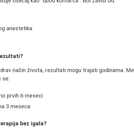
isuje osećaj kao "ubod komarca". Bol zavisi od:
og anestetika
rezultati?
drav način života, rezultati mogu trajati godinama. M
 se:
o prvih 6 meseci
 na 3 meseca
terapija bez igala?