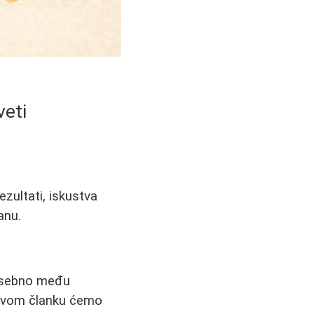
veti
ezultati, iskustva
anu.
 posebno među
U ovom članku ćemo