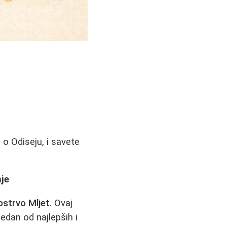
 o Odiseju, i savete
nje
ostrvo Mljet
. Ovaj
edan od najlepših i