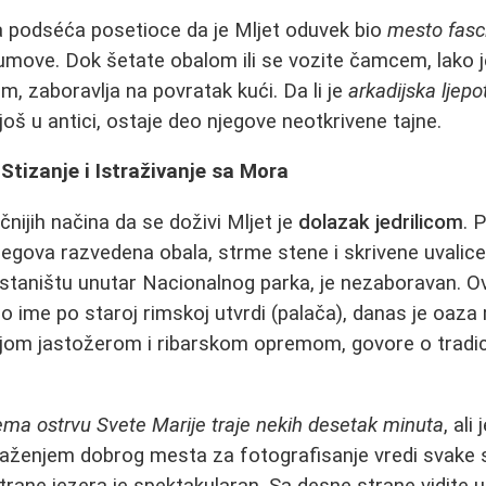
 podséća posetioce da je Mljet oduvek bio
mesto fasc
e umove. Dok šetate obalom ili se vozite čamcem, lako j
m, zaboravlja na povratak kući. Da li je
arkadijska ljepo
još u antici, ostaje deo njegove neotkrivene tajne.
 Stizanje i Istraživanje sa Morа
nijih načina da se doživi Mljet je
dolazak jedrilicom
. 
njegova razvedena obala, strme stene i skrivene uvalice
istaništu unutar Nacionalnog parka, je nezaboravan. O
ilo ime po staroj rimskoj utvrdi (palača), danas je oaza
ojom jastožerom i ribarskom opremom, govore o tradi
ma ostrvu Svete Marije traje nekih desetak minuta
, ali
laženjem dobrog mesta za fotografisanje vredi svake 
trane jezera je spektakularan. Sa desne strane vidite u