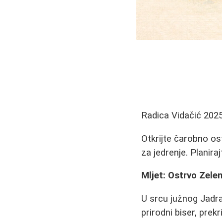
Radica Vidačić
2025
Otkrijte čarobno ost
za jedrenje. Planiraj
Mljet: Ostrvo Zele
U srcu južnog Jadr
prirodni biser, pre