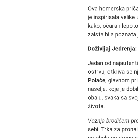
Ova homerska priča
je inspirisala velik
kako, očaran lepoto
zaista bila poznata 
Doživljaj Jedrenja:
Jedan od najautentič
ostrvu, otkriva se 
Polače
, glavnom pr
naselje, koje je dob
obalu, svaka sa sv
života.
Voznja brodićem pre
sebi. Trka za prona
na obalu sa druge s