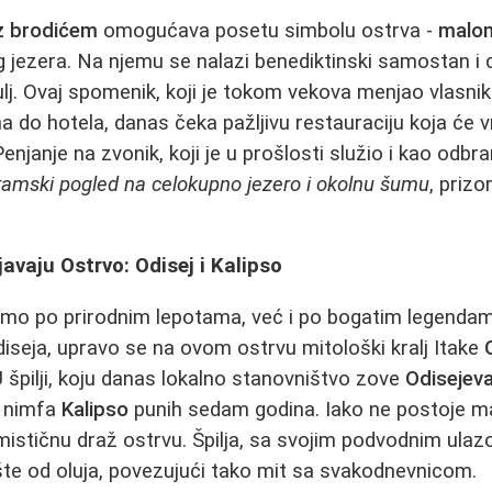
z brodićem
omogućava posetu simbolu ostrva -
malom
 jezera. Na njemu se nalazi benediktinski samostan i c
gulj. Ovaj spomenik, koji je tokom vekova menjao vlasnike
 do hotela, danas čeka pažljivu restauraciju koja će v
enjanje na zvonik, koji je u prošlosti služio i kao odb
amski pogled na celokupno jezero i okolnu šumu
, prizo
javaju Ostrvo: Odisej i Kalipso
samo po prirodnim lepotama, već i po bogatim legenda
eja, upravo se na ovom ostrvu mitološki kralj Itake
špilji, koju danas lokalno stanovništvo zove
Odisejeva
a nimfa
Kalipso
punih sedam godina. Iako ne postoje mat
ističnu draž ostrvu. Špilja, sa svojim podvodnim ulazo
šte od oluja, povezujući tako mit sa svakodnevnicom.