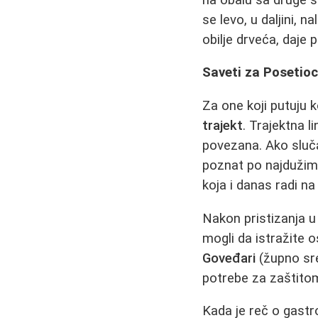
se levo, u daljini, 
obilje drveća, daje
Saveti za Posetioc
Za one koji putuju k
trajekt
. Trajektna l
povezana. Ako sluča
poznat po najdužim 
koja i danas radi na
Nakon pristizanja 
mogli da istražite o
Goveđari
(župno sre
potrebe za zaštitom
Kada je reč o gastro