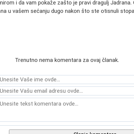
irom i da vam pokaže zašto je pravi dragulj Jadrana. 
ana u vašem sećanju dugo nakon što ste otisnuli stopa
Trenutno nema komentara za ovaj članak.