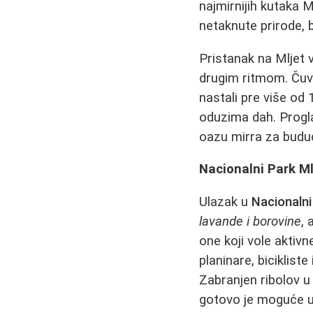
najmirnijih kutaka 
netaknute prirode, 
Pristanak na Mljet 
drugim ritmom. Čuv
nastali pre više od
oduzima dah. Prog
oazu mirra za buduć
Nacionalni Park Mlj
Ulazak u
Nacionalni
lavande i borovine
, 
one koji vole akti
planinare, biciklist
Zabranjen ribolov u
gotovo je moguće uh