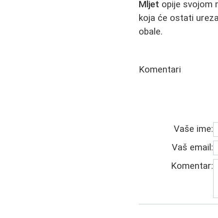
Mljet
opije svojom m
koja će ostati urez
obale.
Komentari
Vaše ime:
Vaš email:
Komentar: