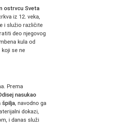
 ostrvcu Sveta
rkva iz 12. veka,
 i služio različite
ratiti deo njegovog
rambena kula od
r koji se ne
ma. Prema
Odisej nasukao
 špilja
, navodno ga
erijalni dokazi,
m, i danas služi