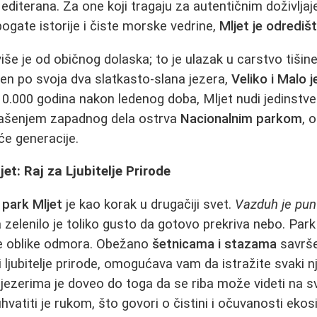
Mediterana. Za one koji tragaju za autentičnim doživlja
bogate istorije i čiste morske vedrine,
Mljet je odrediš
više je od običnog dolaska; to je ulazak u carstvo tiši
en po svoja dva slatkasto-slana jezera,
Veliko i Malo 
 10.000 godina nakon ledenog doba, Mljet nudi jedinstve
lašenjem zapadnog dela ostrva
Nacionalnim parkom
, 
e generacije.
et: Raj za Ljubitelje Prirode
 park Mljet
je kao korak u drugačiji svet.
Vazduh je pun 
a zelenilo je toliko gusto da gotovo prekriva nebo. Par
vne oblike odmora. Obežano
šetnicama i stazama
savrš
e i ljubitelje prirode, omogućava vam da istražite svaki 
 jezerima je doveo do toga da se riba može videti na 
vatiti je rukom, što govori o čistini i očuvanosti eko