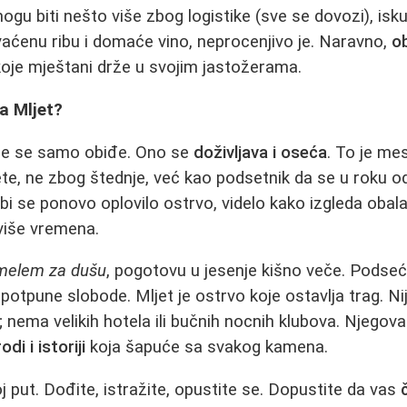
mogu biti nešto više zbog logistike (sve se dovozi), is
aćenu ribu i domaće vino, neprocenjivo je. Naravno,
o
oje mještani drže u svojim jastožerama.
a Mljet?
oje se samo obiđe. Ono se
doživljava i oseća
. To je me
ete, ne zbog štednje, već kao podsetnik da se u roku o
da bi se ponovo oplovilo ostrvo, videlo kako izgleda obal
više vremena.
melem za dušu
, pogotovu u jesenje kišno veče. Podseć
 potpune slobode. Mljet je ostrvo koje ostavlja trag. N
ema velikih hotela ili bučnih nocnih klubova. Njegova
odi i istoriji
koja šapuće sa svakog kamena.
oj put. Dođite, istražite, opustite se. Dopustite da vas