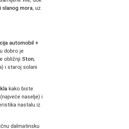
 i slanog mora
, uz
ija automobil +
tu dobro je
e obližnji
Ston
,
 i staroj solani
ikla
kako biste
(najveće naselje) i
ristika nastalu iz
ičnu dalmatinsku