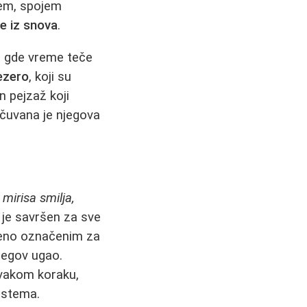
jem, spojem
te iz snova
.
ne gde vreme teče
jezero
, koji su
n pejzaž koji
očuvana je njegova
mirisa smilja,
k je savršen za sve
eno označenim za
njegov ugao.
svakom koraku,
sistema.