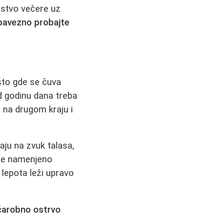
kustvo večere uz
bavezno probajte
sto gde se čuva
d godinu dana treba
a na drugom kraju i
aju na zvuk talasa,
ije namenjeno
 lepota leži upravo
čarobno ostrvo