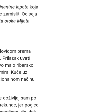
inantne lepote
koja
e zamisliti Odiseja
ta otoka Mljeta
Plovidom prema
. Prilazak
uvati
vo malo ribarsko
 mira. Kuće uz
cionalnom načinu
 je doživljaj sam po
sekunde, jer pogled
samljene vile, dok