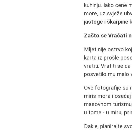
kuhinju. Iako cene 
more, uz svježe uhv
jastoge i škarpine
k
Zašto se Vraćati n
Mljet nije ostrvo k
karta iz prošle pos
vratiti. Vratiti se 
posvetilo mu malo 
Ove fotografije su
miris mora i osećaj
masovnom turizmu; n
u tome - u
miru, prir
Dakle, planirajte sv