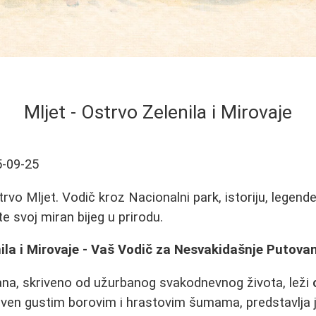
Mljet - Ostrvo Zelenila i Mirovaje
-09-25
rvo Mljet. Vodič kroz Nacionalni park, istoriju, legende
te svoj miran bijeg u prirodu.
nila i Mirovaje - Vaš Vodič za Nesvakidašnje Putova
ana, skriveno od užurbanog svakodnevnog života, leži
kriven gustim borovim i hrastovim šumama, predstavlja j