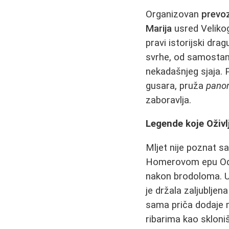
Organizovan
prevo
Marija
usred Velikog
pravi istorijski dra
svrhe, od samostana
nekadašnjeg sjaja. P
gusara, pruža
panor
zaboravlja.
Legende koje Oživl
Mljet nije poznat 
Homerovom epu Odis
nakon brodoloma. U 
je držala zaljubljen
sama priča dodaje m
ribarima kao skloni