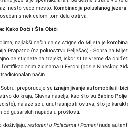
nalazi nešto veće mesto.
Kombinacija poluslanog jezera
 poseban šmek celom tom delu ostrva.
e: Kako Doći i Šta Obići
olima, najlakši način da se stigne do Mljeta je
kombinac
inija Prapatno (na poluostrvu Pelješac) - Sobra na Mlje
jno ne stignete na trajekt, iskoristite vreme da obiđet
fortifikacionim zidinama u Evropi (posle Kineskog zida)
 tradicionalan način.
u Sobru, preporučuje se
iznajmljivanje automobila ili bic
strvo do kraja. Glavna naselja, kao što su
Babino Polje
dište), nalaze se u unutrašnjosti ostrva, što je karakte
 od gusarskih napada u prošlosti.
 doživljaju,
restorani u Polačama i Pomeni
nude autent