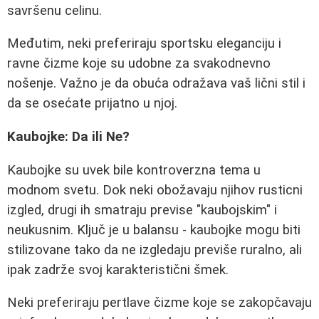
savršenu celinu.
Međutim, neki preferiraju sportsku eleganciju i
ravne čizme koje su udobne za svakodnevno
nošenje. Važno je da obuća odražava vaš lični stil i
da se osećate prijatno u njoj.
Kaubojke: Da ili Ne?
Kaubojke su uvek bile kontroverzna tema u
modnom svetu. Dok neki obožavaju njihov rusticni
izgled, drugi ih smatraju previse "kaubojskim" i
neukusnim. Ključ je u balansu - kaubojke mogu biti
stilizovane tako da ne izgledaju previše ruralno, ali
ipak zadrže svoj karakteristični šmek.
Neki preferiraju pertlave čizme koje se zakopčavaju