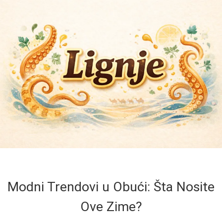
Modni Trendovi u Obući: Šta Nosite
Ove Zime?