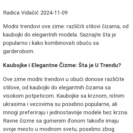
Radica Vidačić
2024-11-09
Modni trendovi ove zime: različiti stilovi čizama, od
kaubojki do elegantnih modela. Saznajte šta je
popularno i kako kombinovati obuću sa
garderobom.
Kaubojke i Elegantne Čizme: Šta je U Trendu?
Ove zime modni trendovi u obući donose različite
stilove, od kaubojki do elegantnih čizama sa
visokom potpeticom. Kaubojke sa krznom, nitnim
ukrasima i vezovima su posebno popularne, ali
mnogi preferiraju i jednostavnije modele bez krzna.
Ravne čizme sa gumenim đonom takođe imaju
svoje mesto u modnom svetu, posebno zbog