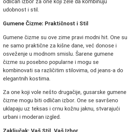
odličan izbor za one koji žele da kombinuju
udobnost i stil.
Gumene Čizme: Praktičnost i Stil
Gumene čizme su ove zime pravi modni hit. One su
ne samo praktične za kišne dane, već donose i
osveženje u modnom smislu. Šarene gumene
čizme su posebno popularne i mogu se
kombinovati sa različitim stilovima, od jeans-a do
elegantnih kostima.
Za one koji vole nešto drugačije, gusarske gumene
čizme mogu biti odličan izbor. One se savršeno
uklapaju uz teksas i crnu kožnu jaknu, stvarajući
urbani i moderan izgled.
Zaključak: Vaš Stil, Vaš Izbor