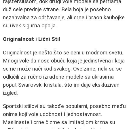
rajsferslusom, dok drugi vole modele sa pertlama
duž cele prednje strane. Bela boja je posebno
nezahvalna za održavanje, ali crne i braon kaubojke
su uvek sigurna opcija.
Originalnost i Lični Stil
Originalnost je nešto što se ceni u modnom svetu.
Mnogi vole da nose obuću koja je jedinstvena i koja
se ne može naći kod svakog. Ove zime, neki su se
odlučili za ručno izrađene modele sa ukrasima
poput Swarovski kristala, što im daje ekskluzivan
izgled.
Sportski stilovi su takođe popularni, posebno među
onima koji vole udobnost i jednostavnost.
Maslinaste i crne čizme sa imitacijom krzna su