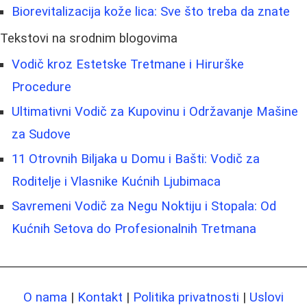
Biorevitalizacija kože lica: Sve što treba da znate
Tekstovi na srodnim blogovima
Vodič kroz Estetske Tretmane i Hirurške
Procedure
Ultimativni Vodič za Kupovinu i Održavanje Mašine
za Sudove
11 Otrovnih Biljaka u Domu i Bašti: Vodič za
Roditelje i Vlasnike Kućnih Ljubimaca
Savremeni Vodič za Negu Noktiju i Stopala: Od
Kućnih Setova do Profesionalnih Tretmana
O nama
|
Kontakt
|
Politika privatnosti
|
Uslovi