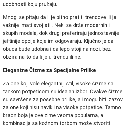
udobnosti koju pružaju.
Mnogi se pitaju da li je bitno pratiti trendove ili je
važnije imati svoj stil. Neki se drže modernih i
skupih modela, dok drugi preferiraju jednostavnije i
jeftinije opcije koje im odgovaraju. Ključno je da
obuća bude udobna i da lepo stoji na nozi, bez
obzira na to da li je u trendu ili ne.
Elegantne Čizme za Specijalne Prilike
Za one koji vole elegantniji stil, visoke čizme sa
tankom potpeticom su idealan izbor. Ovakve čizme
su savršene za posebne prilike, ali mogu biti izazov
za one koji nisu navikli na visoke potpetice. Tamno
braon boja je ove zime veoma popularna, a
kombinacija sa kožnom torbom može stvoriti