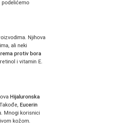
, podelićemo
roizvodima. Njihova
ma, ali neki
krema protiv bora
etinol i vitamin E.
ihova
Hijaluronska
 Takođe,
Eucerin
 Mnogi korisnici
ljivom kožom.