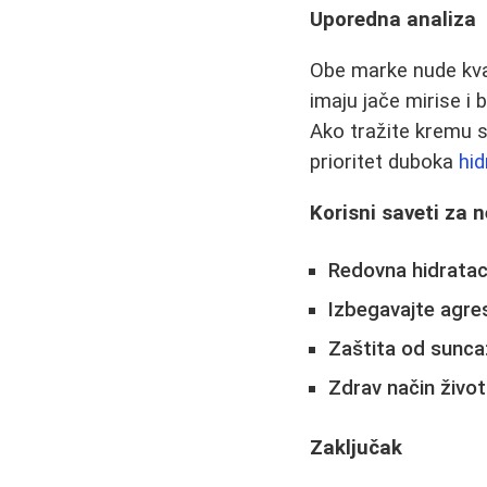
Uporedna analiza
Obe marke nude kvali
imaju jače mirise i 
Ako tražite kremu s
prioritet duboka
hid
Korisni saveti za 
Redovna hidrataci
Izbegavajte agre
Zaštita od sunca
Zdrav način život
Zaključak