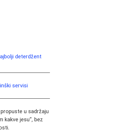
ajbolji deterdžent
nški servisi
i propuste u sadržaju
m kakve jesu“, bez
sti.