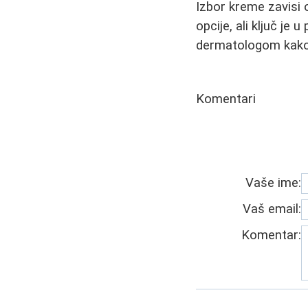
Izbor kreme zavisi o
opcije, ali ključ je
dermatologom kako b
Komentari
Vaše ime:
Vaš email:
Komentar: