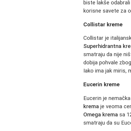
biste lakše odabra
korisne savete za o
Collistar kreme
Collistar je italij
Superhidrantna kr
smatraju da nije ni
dobija pohvale zbog 
Iako ima jak miris, 
Eucerin kreme
Eucerin je nemačka
krema
je veoma cen
Omega krema
sa 12
smatraju da su Euce