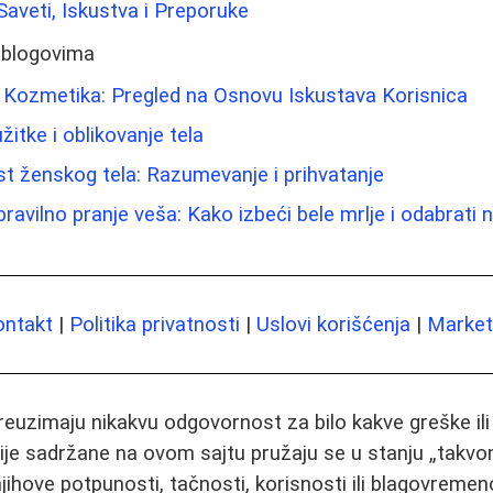
aveti, Iskustva i Preporuke
 blogovima
i Kozmetika: Pregled na Osnovu Iskustava Korisnica
žitke i oblikovanje tela
st ženskog tela: Razumevanje i prihvatanje
avilno pranje veša: Kako izbeći bele mrlje i odabrati n
ontakt
|
Politika privatnosti
|
Uslovi korišćenja
|
Marketi
preuzimaju nikakvu odgovornost za bilo kakve greške il
ije sadržane na ovom sajtu pružaju se u stanju „takvo
jihove potpunosti, tačnosti, korisnosti ili blagovremeno