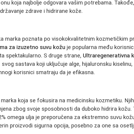
li onu koja najbolje odgovara vašim potrebama. Takođe
državanje zdrave i hidrirane kože.
anska marka poznata po visokokvalitetnim kozmetičkim p
ema za izuzetno suvu kožu
je popularna među korisnici
šta spektakularno. S druge strane,
Ultraregenerativna 
svog sastava koji uključuje alge, hijaluronsku kiselinu, r
mnogi korisnici smatraju da je efikasna.
 marka koja se fokusira na medicinsku kozmetiku. Nj
jena zbog svoje sposobnosti da duboko hidrira kožu.
% omega ulja je preporučena za ekstremno suvu kožu.
rin proizvodi sigurna opcija, posebno za one sa oset