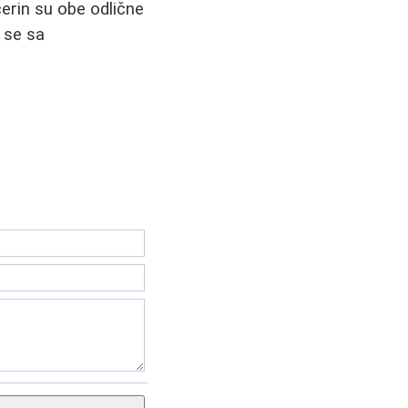
cerin su obe odlične
e se sa