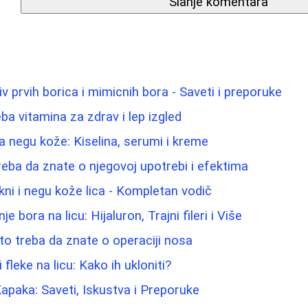
Slanje komentara
iv prvih borica i mimicnih bora - Saveti i preporuke
ba vitamina za zdrav i lep izgled
 negu kože: Kiselina, serumi i kreme
reba da znate o njegovoj upotrebi i efektima
kni i negu kože lica - Kompletan vodič
je bora na licu: Hijaluron, Trajni fileri i Više
što treba da znate o operaciji nosa
fleke na licu: Kako ih ukloniti?
Kapaka: Saveti, Iskustva i Preporuke