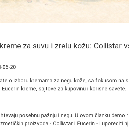
kreme za suvu i zrelu kožu: Collistar 
-06-20
nate o izboru kremama za negu kože, sa fokusom na su
i Eucerin kreme, sajtove za kupovinu i korisne savete.
ahtevaju posebnu pažnju i negu. U ovom članku ćemo r
metičkih proizvoda - Collistar i Eucerin - i uporediti 