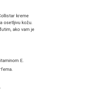
Collistar kreme
a osetljivu kožu.
eđutim, ako vam je
vitaminom E.
rfema.
.