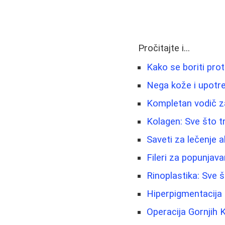
Pročitajte i...
Kako se boriti prot
Nega kože i upotre
Kompletan vodič za
Kolagen: Sve što t
Saveti za lečenje a
Fileri za popunjavan
Rinoplastika: Sve 
Hiperpigmentacija i 
Operacija Gornjih 