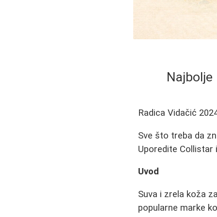
Najbolje 
Radica Vidačić
2024
Sve što treba da z
Uporedite Collistar 
Uvod
Suva i zrela koža z
popularne marke koz