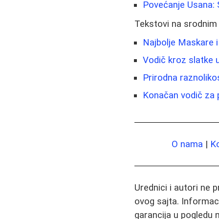
Povećanje Usana: S
Tekstovi na srodnim
Najbolje Maskare 
Vodič kroz slatke u
Prirodna raznoliko
Konačan vodič za pr
O nama
|
K
Urednici i autori ne 
ovog sajta. Informac
garancija u pogledu n