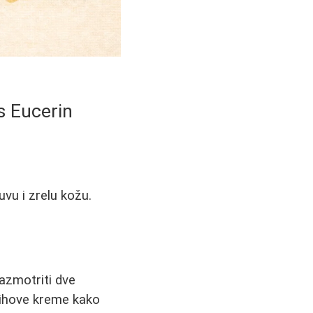
vs Eucerin
vu i zrelu kožu.
azmotriti dve
njihove kreme kako