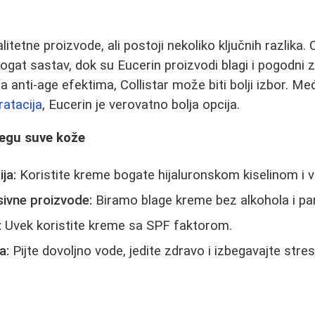
tetne proizvode, ali postoji nekoliko ključnih razlika. 
bogat sastav, dok su Eucerin proizvodi blagi i pogodni z
a anti-age efektima, Collistar može biti bolji izbor. M
ratacija
, Eucerin je verovatno bolja opcija.
negu suve kože
ja:
Koristite kreme bogate hijaluronskom kiselinom i 
sivne proizvode:
Biramo blage kreme bez alkohola i pa
:
Uvek koristite kreme sa SPF faktorom.
a:
Pijte dovoljno vode, jedite zdravo i izbegavajte stres