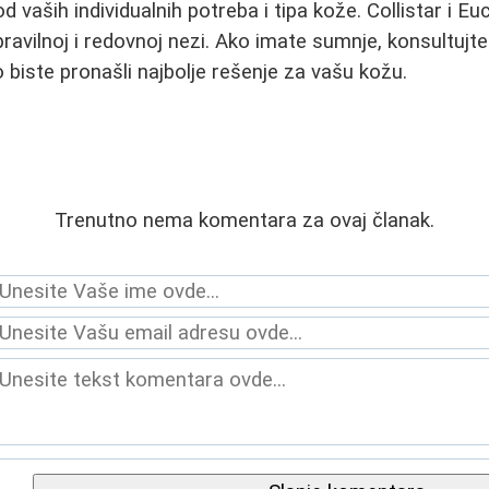
d vaših individualnih potreba i tipa kože. Collistar i Eu
 u pravilnoj i redovnoj nezi. Ako imate sumnje, konsultujt
iste pronašli najbolje rešenje za vašu kožu.
Trenutno nema komentara za ovaj članak.