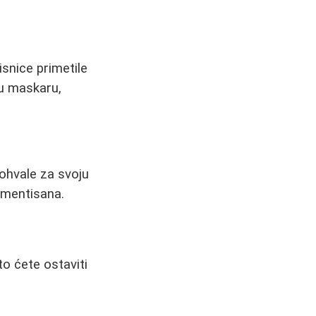
snice primetile
vu maskaru,
ohvale za svoju
igmentisana.
to ćete ostaviti