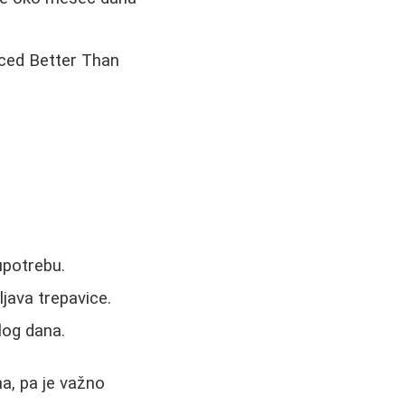
aced Better Than
upotrebu.
ljava trepavice.
log dana.
a, pa je važno