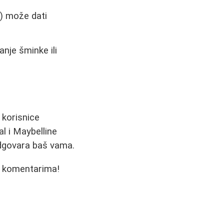
) može dati
nje šminke ili
 korisnice
l i Maybelline
odgovara baš vama.
 u komentarima!