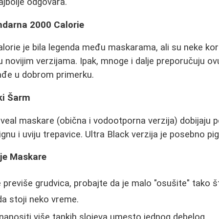
ajbolje odgovara.
ndarna 2000 Calorie
orie je bila legenda među maskarama, ali su neke kori
 novijim verzijama. Ipak, mnoge i dalje preporučuju o
ađe u dobrom primerku.
ki Šarm
eal maskare (obična i vodootporna verzija) dobijaju p
nu i uviju trepavice. Ultra Black verzija je posebno p
je Maskare
previše grudvica, probajte da je malo "osušite" tako š
a stoji neko vreme.
nanositi više tankih slojeva umesto jednog debelog.