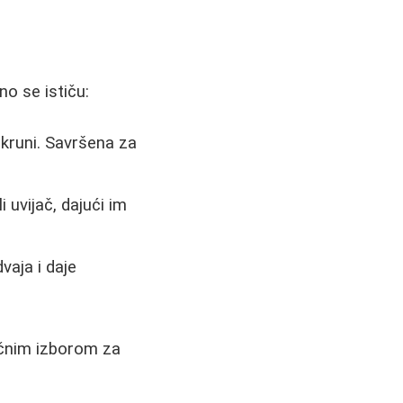
o se ističu:
 kruni. Savršena za
 uvijač, dajući im
vaja i daje
ičnim izborom za