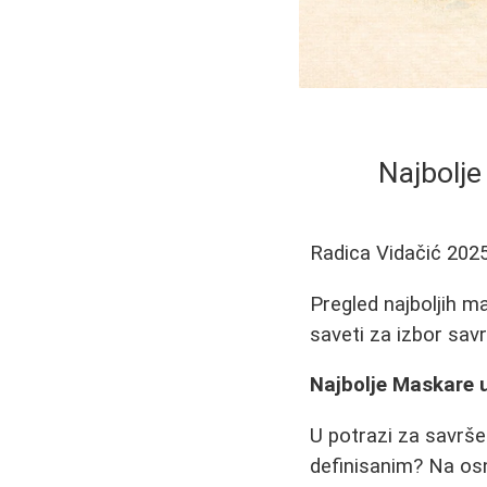
Najbolje
Radica Vidačić
2025
Pregled najboljih m
saveti za izbor sa
Najbolje Maskare 
U potrazi za savrše
definisanim? Na osn