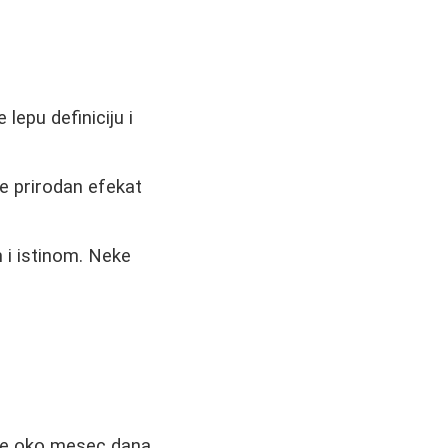
lepu definiciju i
e prirodan efekat
 i istinom. Neke
raje oko mesec dana