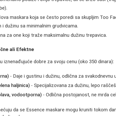
be).
ova maskara koja se često poredi sa skupljim Too F
n i dužinu sa minimalnim grudvicama.
lna za one koji traže maksimalnu dužinu trepavica.
čne ali Efektne
 iznenađujuće dobre za svoju cenu (oko 350 dinara):
rna)
- Daje i gustinu i dužinu, odlična za svakodnevnu 
lena haljinica)
- Specijalizovana za dužinu, lepo raščeš
plava, vodootporna)
- Odlična postojanost, ne mrda ce
mećuju da se Essence maskare mogu kruniti tokom dan