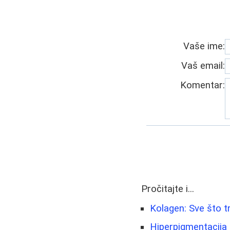
Vaše ime:
Vaš email:
Komentar:
Pročitajte i...
Kolagen: Sve što t
Hiperpigmentacija i 