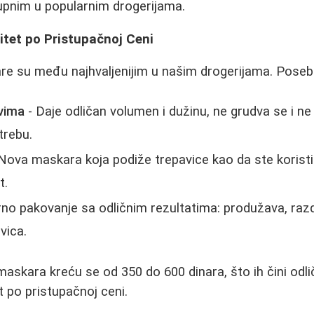
pnim u popularnim drogerijama.
itet po Pristupačnoj Ceni
e su među najhvaljenijim u našim drogerijama. Posebn
ovima
- Daje odličan volumen i dužinu, ne grudva se i ne
trebu.
Nova maskara koja podiže trepavice kao da ste koristili
t.
no pakovanje sa odličnim rezultatima: produžava, razd
vica.
skara kreću se od 350 do 600 dinara, što ih čini odl
et po pristupačnoj ceni.