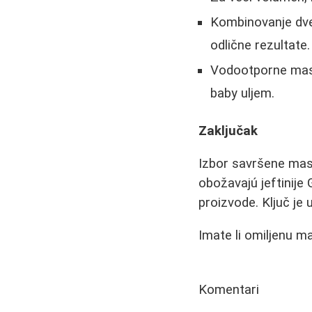
Kombinovanje dve
odlične rezultate.
Vodootporne mask
baby uljem.
Zaključak
Izbor savršene mask
obožavajú jeftinije
proizvode. Ključ je
Imate li omiljenu m
Komentari