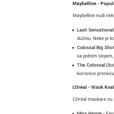
Maybelline - Popula
Maybelline nudi nek
Lash Sensational
dužinu. Neke je ko
Colossal Big Sho
sa jednim slojem,
The Colossal (žu
korisnice primeću
L'Oréal - Visok Kv
L'Oréal maskare su m
Miss Hippie
- Fen