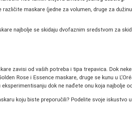
 različite maskare (jedne za volumen, druge za dužinu
are najbolje se skidaju dvofaznim sredstvom za skida
are zavisi od vaših potreba i tipa trepavica. Dok neke
 Golden Rose i Essence maskare, druge se kunu u L'Oréa
 u eksperimentisanju dok ne nađete onu koja najbolje 
askaru koju biste preporučili? Podelite svoje iskustvo