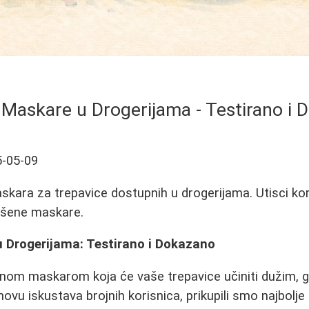
 Maskare u Drogerijama - Testirano i
-05-09
askara za trepavice dostupnih u drogerijama. Utisci kor
vršene maskare.
u Drogerijama: Testirano i Dokazano
nom maskarom koja će vaše trepavice učiniti dužim, g
ovu iskustava brojnih korisnica, prikupili smo najbolje