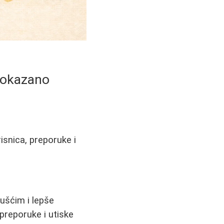
 Dokazano
isnica, preporuke i
ušćim i lepše
 preporuke i utiske