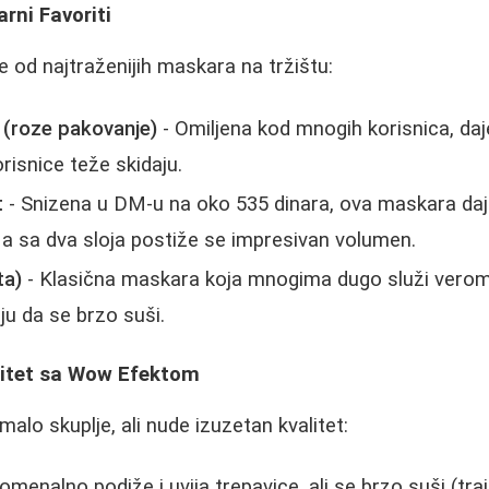
rni Favoriti
e od najtraženijih maskara na tržištu:
 (roze pakovanje)
- Omiljena kod mnogih korisnica, daje 
risnice teže skidaju.
t
- Snizena u DM-u na oko 535 dinara, ova maskara daj
 a sa dva sloja postiže se impresivan volumen.
ta)
- Klasična maskara koja mnogima dugo služi verom
ju da se brzo suši.
alitet sa Wow Efektom
alo skuplje, ali nude izuzetan kvalitet:
omenalno podiže i uvija trepavice, ali se brzo suši (t