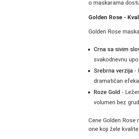
o maskarama dostu
Golden Rose - Kval
Golden Rose maskar
Crna sa sivim sl
svakodnevnu upo
Srebrna verzija
- 
dramatičan efeka
Roze Gold
- Ležer
volumen bez grud
Cene Golden Rose ma
one koji žele kvalit