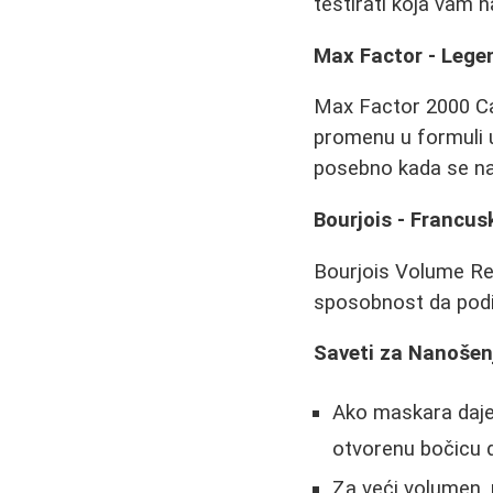
testirati koja vam n
Max Factor - Lege
Max Factor 2000 Cal
promenu u formuli u
posebno kada se n
Bourjois - Francus
Bourjois Volume Rev
sposobnost da podig
Saveti za Nanošen
Ako maskara daje 
otvorenu bočicu d
Za veći volumen, 