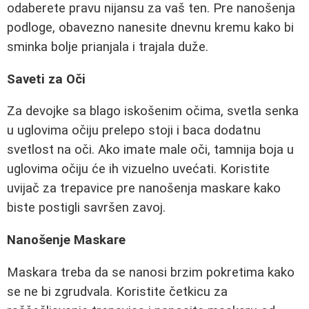
odaberete pravu nijansu za vaš ten. Pre nanošenja
podloge, obavezno nanesite dnevnu kremu kako bi
sminka bolje prianjala i trajala duže.
Saveti za Oči
Za devojke sa blago iskošenim očima, svetla senka
u uglovima očiju prelepo stoji i baca dodatnu
svetlost na oči. Ako imate male oči, tamnija boja u
uglovima očiju će ih vizuelno uvećati. Koristite
uvijač za trepavice pre nanošenja maskare kako
biste postigli savršen zavoj.
Nanošenje Maskare
Maskara treba da se nanosi brzim pokretima kako
se ne bi zgrudvala. Koristite četkicu za