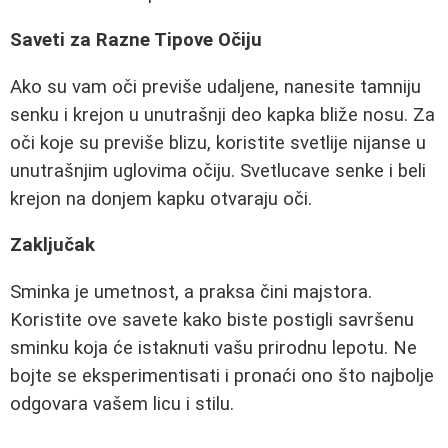
Saveti za Razne Tipove Očiju
Ako su vam oči previše udaljene, nanesite tamniju
senku i krejon u unutrašnji deo kapka bliže nosu. Za
oči koje su previše blizu, koristite svetlije nijanse u
unutrašnjim uglovima očiju. Svetlucave senke i beli
krejon na donjem kapku otvaraju oči.
Zaključak
Sminka je umetnost, a praksa čini majstora.
Koristite ove savete kako biste postigli savršenu
sminku koja će istaknuti vašu prirodnu lepotu. Ne
bojte se eksperimentisati i pronaći ono što najbolje
odgovara vašem licu i stilu.