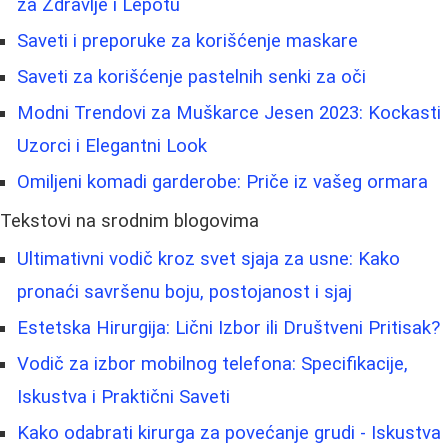
za Zdravlje i Lepotu
Saveti i preporuke za korišćenje maskare
Saveti za korišćenje pastelnih senki za oči
Modni Trendovi za Muškarce Jesen 2023: Kockasti
Uzorci i Elegantni Look
Omiljeni komadi garderobe: Priče iz vašeg ormara
Tekstovi na srodnim blogovima
Ultimativni vodič kroz svet sjaja za usne: Kako
pronaći savršenu boju, postojanost i sjaj
Estetska Hirurgija: Lični Izbor ili Društveni Pritisak?
Vodič za izbor mobilnog telefona: Specifikacije,
Iskustva i Praktični Saveti
Kako odabrati kirurga za povećanje grudi - Iskustva