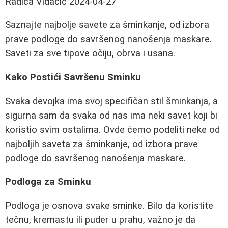
Radica Vidačić
2024-04-27
Saznajte najbolje savete za šminkanje, od izbora
prave podloge do savršenog nanošenja maskare.
Saveti za sve tipove očiju, obrva i usana.
Kako Postići Savršenu Sminku
Svaka devojka ima svoj specifičan stil šminkanja, a
sigurna sam da svaka od nas ima neki savet koji bi
koristio svim ostalima. Ovde ćemo podeliti neke od
najboljih saveta za šminkanje, od izbora prave
podloge do savršenog nanošenja maskare.
Podloga za Sminku
Podloga je osnova svake sminke. Bilo da koristite
tečnu, kremastu ili puder u prahu, važno je da