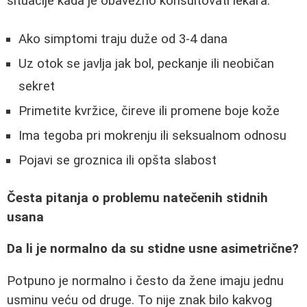
situacije kada je obavezno konsultovati lekara:
Ako simptomi traju duže od 3-4 dana
Uz otok se javlja jak bol, peckanje ili neobičan
sekret
Primetite kvržice, čireve ili promene boje kože
Ima tegoba pri mokrenju ili seksualnom odnosu
Pojavi se groznica ili opšta slabost
Česta pitanja o problemu natečenih stidnih
usana
Da li je normalno da su stidne usne asimetrične?
Potpuno je normalno i često da žene imaju jednu
usminu veću od druge. To nije znak bilo kakvog