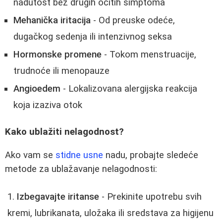
nadutost bez drugih očitih simptoma
Mehanička iritacija
- Od preuske odeće,
dugačkog sedenja ili intenzivnog seksa
Hormonske promene
- Tokom menstruacije,
trudnoće ili menopauze
Angioedem
- Lokalizovana alergijska reakcija
koja izaziva otok
Kako ublažiti nelagodnost?
Ako vam se
stidne usne
nadu, probajte sledeće
metode za ublažavanje nelagodnosti:
Izbegavajte iritanse
- Prekinite upotrebu svih
kremi, lubrikanata, uložaka ili sredstava za higijenu