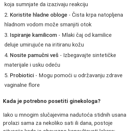
koja sumnjate da izazivaju reakciju
Koristite hladne obloge
- Čista krpa natopljena
hladnom vodom može smanjiti otok
Ispiranje kamilicom
- Mlaki čaj od kamilice
deluje umirujuće na iritiranu kožu
Nosite pamučni veš
- Izbegavajte sintetičke
materijale i usku odeću
Probiotici
- Mogu pomoći u održavanju zdrave
vaginalne flore
Kada je potrebno posetiti ginekologa?
Iako u mnogim slučajevima nadutoća stidnih usana
prolazi sama za nekoliko sati ili dana, postoje