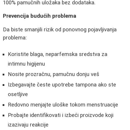
100% pamučnih uložaka bez dodataka.
Prevencija budućih problema
Da biste smanjili rizik od ponovnog pojavljivanja
problema:
Koristite blaga, neparfemska sredstva za
intimnu higijenu
Nosite prozračnu, pamučnu donju veš
Izbegavajte česte upotrebe tampona ako ste
osetljive
Redovno menjajte uloške tokom menstruacije
Probajte identifikovati i izbeći proizvode koji
izazivaju reakcije