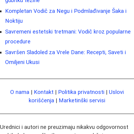
gubitku težine
Kompletan Vodič za Negu i Podmlađivanje Šaka i
Noktiju
Savremeni estetski tretmani: Vodič kroz popularne
procedure
Savršen Sladoled za Vrele Dane: Recepti, Saveti i
Omiljeni Ukusi
O nama
|
Kontakt
|
Politika privatnosti
|
Uslovi
korišćenja
|
Marketinški servisi
Urednici i autori ne preuzimaju nikakvu odgovornost