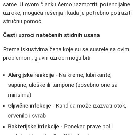
same. U ovom članku ćemo razmotriti potencijalne
uzroke, moguća rešenja i kada je potrebno potražiti
stručnu pomoć.
Česti uzroci natečenih stidnih usana
Prema iskustvima žena koje su se susrele sa ovim
problemom, glavni uzroci mogu biti:
Alergijske reakcije
- Na kreme, lubrikante,
sapune, uloške ili tampone (posebno one sa
mirisima)
Gljivične infekcije
- Kandida može izazvati otok,
crvenilo i svrab
Bakterijske infekcije
- Ponekad prave bol i