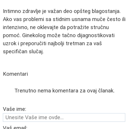
Intimno zdravlje je važan deo opšteg blagostanja.
Ako vas problemi sa stidnim usnama muče često ili
intenzivno, ne oklevajte da potražite stručnu
pomoć. Ginekolog može tačno dijagnostikovati
uzrok i preporučiti najbolji tretman za vaš
specifičan slučaj.
Komentari
Trenutno nema komentara za ovaj članak.
Vaše ime:
Vaš email: