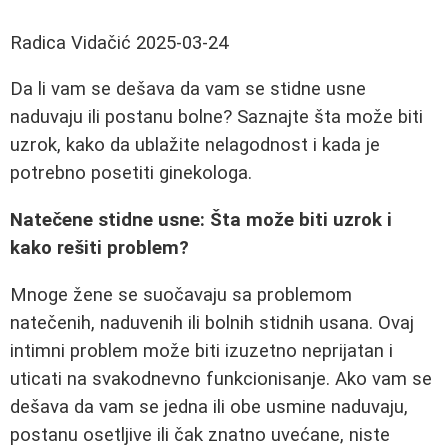
Radica Vidačić
2025-03-24
Da li vam se dešava da vam se stidne usne
naduvaju ili postanu bolne? Saznajte šta može biti
uzrok, kako da ublažite nelagodnost i kada je
potrebno posetiti ginekologa.
Natečene stidne usne: Šta može biti uzrok i
kako rešiti problem?
Mnoge žene se suočavaju sa problemom
natečenih, naduvenih ili bolnih stidnih usana. Ovaj
intimni problem može biti izuzetno neprijatan i
uticati na svakodnevno funkcionisanje. Ako vam se
dešava da vam se jedna ili obe usmine naduvaju,
postanu osetljive ili čak znatno uvećane, niste