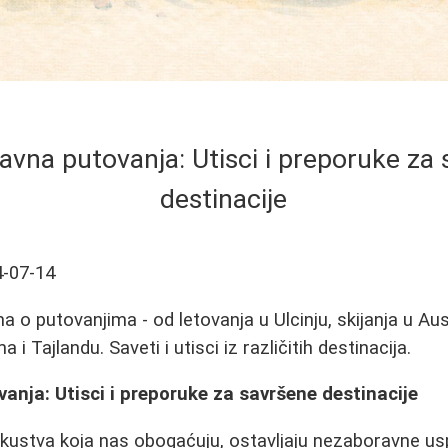
vna putovanja: Utisci i preporuke za
destinacije
-07-14
ma o putovanjima - od letovanja u Ulcinju, skijanja u Aus
a i Tajlandu. Saveti i utisci iz različitih destinacija.
nja: Utisci i preporuke za savršene destinacije
skustva koja nas obogaćuju, ostavljaju nezaboravne u