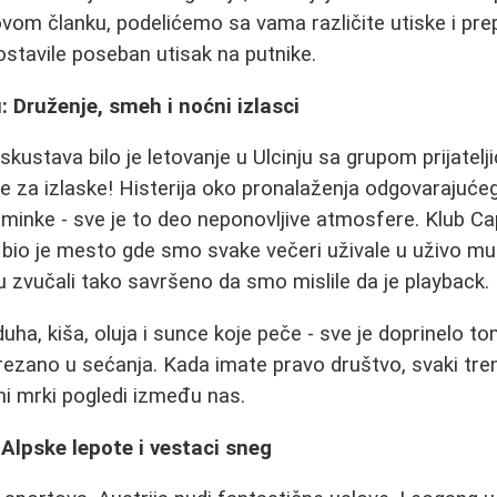
ovom članku, podelićemo sa vama različite utiske i pr
 ostavile poseban utisak na putnike.
: Druženje, smeh i noćni izlasci
skustava bilo je letovanje u Ulcinju sa grupom prijatelj
e za izlaske! Histerija oko pronalaženja odgovarajuć
šminke - sve je to deo neponovljive atmosfere. Klub Cap
bio je mesto gde smo svake večeri uživale u uživo mu
u zvučali tako savršeno da smo mislile da je playback.
duha, kiša, oluja i sunce koje peče - sve je doprinelo t
ezano u sećanja. Kada imate pravo društvo, svaki tre
ni mrki pogledi između nas.
: Alpske lepote i vestaci sneg