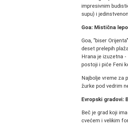
impresivnim budist
supu) i jedinstven
Goa: Mistična lepo
Goa, "biser Orijenta
deset prelepih plaža
Hrana je izuzetna - r
postoji i piće Feni k
Najbolje vreme za po
žurke pod vedrim 
Evropski gradovi: 
Beč je grad koji ima
cvećem i velikim fo