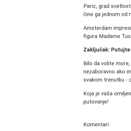
Pariz, grad svetlost
čine ga jednom od n
Amsterdam impresio
figura Madame Tuss
Zaključak: Putujte
Bilo da volite more,
nezaboravno ako ima
svakom trenutku - 
Koja je vaša omiljen
putovanje!
Komentari