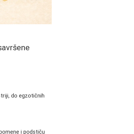
 savršene
triji, do egzotičnih
spomene i podstiču