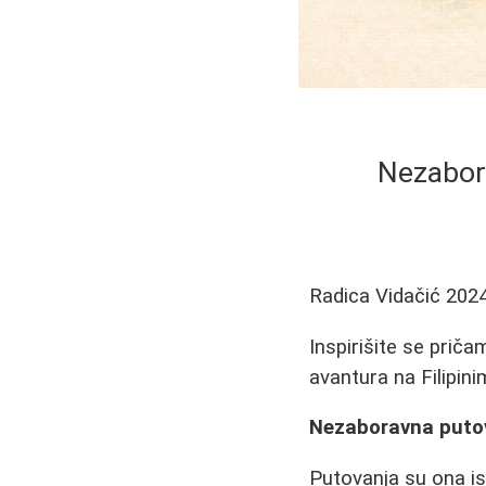
Nezabora
Radica Vidačić
2024
Inspirišite se priča
avantura na Filipinim
Nezaboravna putova
Putovanja su ona i