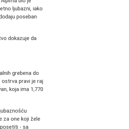
 Alpima bio je
etno ljubazni, iako
r dodaju poseban
stvo dokazuje da
ralnih grebena do
ostrva pravi je raj
wan, koja ima 1,770
ljubaznošću
 za one koji žele
osetiti - sa