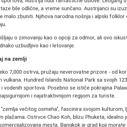
h sportova, Austrija nudi fantastične uslove. Leogang u
taze bile odlične, a vreme sunčano. Austrijanci su izuz
že malo zbuniti. Njihova narodna nošnja i alpski folklo
ju.
išljaju o zimovanju kao o opciji za odmor, ali ovo isku
ednako uzbudljivo kao i letovanje.
Raj na zemlji
preko 7,000 ostrva, pružaju neverovatne prizore - od ko
h vulkana. Hundred Islands National Park sa svojih 123 
ja i vodenih sportova. Posebno se ističe pokrajina Pala
ajsigurnijom i najatraktivnijom regijom za turiste.
 "zemlja večitog osmeha", fascinira svojom kulturom, 
im plažama. Ostrvce Chao Koh, blizu Phuketa, idealno je
komercijalizovana mesta. Bangkok je grad koji morate p