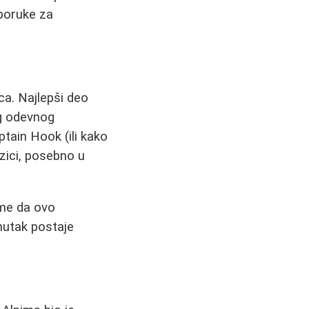
eporuke za
ica. Najlepši deo
eg odevnog
tain Hook (ili kako
zici, posebno u
ome da ovo
nutak postaje