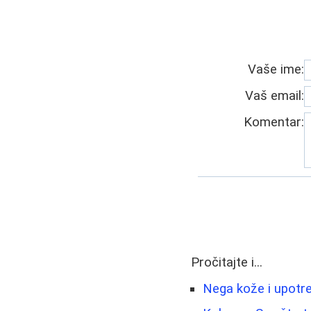
Vaše ime:
Vaš email:
Komentar:
Pročitajte i...
Nega kože i upotre