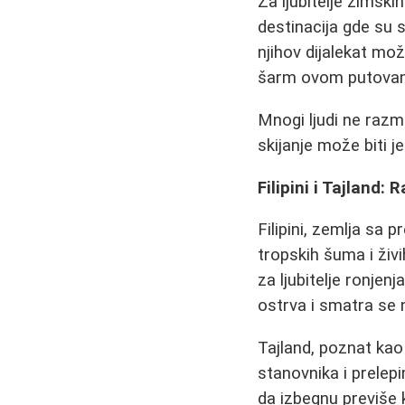
Za ljubitelje zimski
destinacija gde su s
njihov dijalekat mo
šarm ovom putovan
Mnogi ljudi ne razm
skijanje može biti j
Filipini i Tajland: 
Filipini, zemlja sa 
tropskih šuma i živi
za ljubitelje ronjen
ostrva i smatra se n
Tajland, poznat kao
stanovnika i prelep
da izbegnu previše 