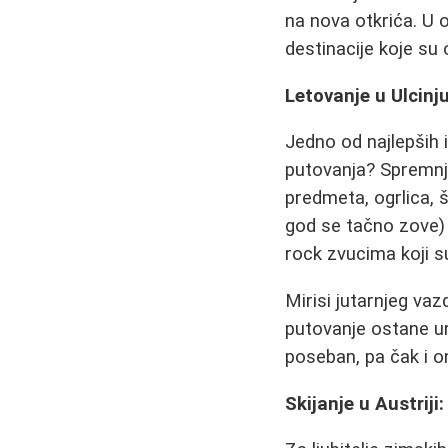
na nova otkrića. U 
destinacije koje su
Letovanje u Ulcinju
Jedno od najlepših i
putovanja? Spremnj
predmeta, ogrlica, 
god se tačno zove) 
rock zvucima koji s
Mirisi jutarnjeg vaz
putovanje ostane ur
poseban, pa čak i o
Skijanje u Austriji