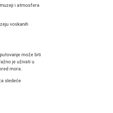
, muzeji i atmosfera
zeju voskanih
o putovanje može biti
ažno je uživati u
pored mora.
 za sledeće