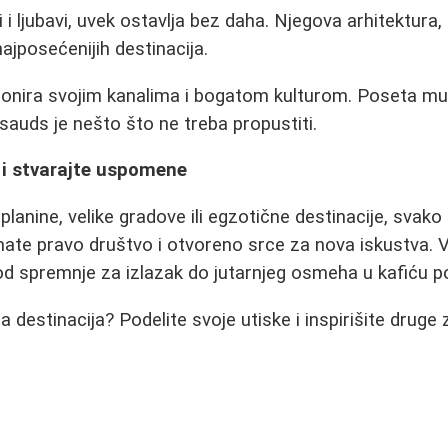
i i ljubavi, uvek ostavlja bez daha. Njegova arhitektura
ajposećenijih destinacija.
nira svojim kanalima i bogatom kulturom. Poseta mu
auds je nešto što ne treba propustiti.
 i stvarajte uspomene
 planine, velike gradove ili egzotične destinacije, svak
te pravo društvo i otvoreno srce za nova iskustva. V
od spremnje za izlazak do jutarnjeg osmeha u kafiću 
a destinacija? Podelite svoje utiske i inspirišite druge