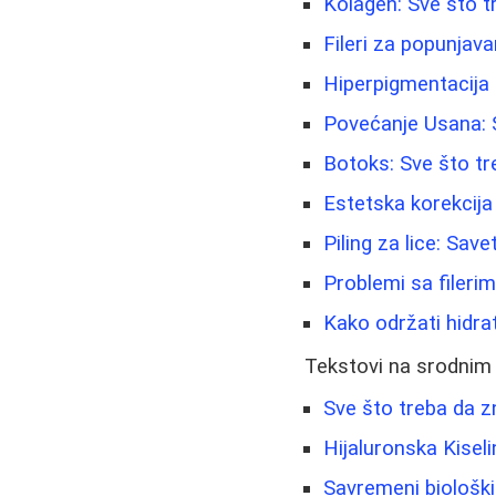
Kolagen: Sve što t
Fileri za popunjavan
Hiperpigmentacija i 
Povećanje Usana: S
Botoks: Sve što tr
Estetska korekcija o
Piling za lice: Sav
Problemi sa fileri
Kako održati hidra
Tekstovi na srodnim
Sve što treba da z
Hijaluronska Kisel
Savremeni biološki