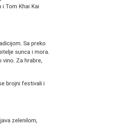
 i Tom Khai Kai
radicijom. Sa preko
bitelje sunca i mora.
o vino. Za hrabre,
 brojni festivali i
ljava zelenilom,