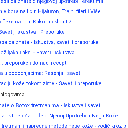
reba da znate o njegovoj upotrebi i efektima
je bora na licu: Hijaluron, Trajni fileri i Više
fleke na licu: Kako ih ukloniti?
aveti, Iskustva i Preporuke
eba da znate - Iskustva, saveti i preporuke
žiljaka i akni - Saveti i iskustva
eti, preporuke i domaći recepti
ma u podočnjacima: Rešenja i saveti
taciju kože tokom zime - Saveti i preporuke
 blogovima
nate o Botox tretmanima - Iskustva i saveti
ina: Istine i Zablude o Njenoj Upotrebi u Nega Kože
 tretmani i napredne metode nege kože - vodič kroz 