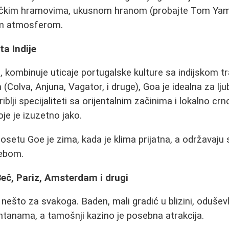
ičkim hramovima, ukusnom hranom (probajte Tom Yam
om atmosferom.
ta Indije
", kombinuje uticaje portugalske kulture sa indijskom t
 (Colva, Anjuna, Vagator, i druge), Goa je idealna za lju
iblji specijaliteti sa orijentalnim začinima i lokalno crn
oje je izuzetno jako.
setu Goe je zima, kada je klima prijatna, a održavaju se
nebom.
Beč, Pariz, Amsterdam i drugi
 nešto za svakoga. Baden, mali gradić u blizini, odušev
ntanama, a tamošnji kazino je posebna atrakcija.