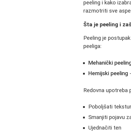
peeling i kako izab
razmotriti sve aspek
Šta je peeling i za
Peeling je postupak 
peeliga:
Mehanički peelin
Hemijski peeling
-
Redovna upotreba p
Poboljšati tekstu
Smanjiti pojavu z
Ujednačiti ten