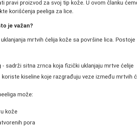
rati pravi proizvod za svoj tip kože. U ovom članku ćem
te korišćenja peeliga za lice.
što je važan?
uklanjanja mrtvih ćelija kože sa površine lica. Postoje
g
- sadrži sitna zrnca koja fizički uklanjaju mrtve ćelije
 koriste kiseline koje razgrađuju veze između mrtvih će
eeliga može:
ru kože
atvorenih pora