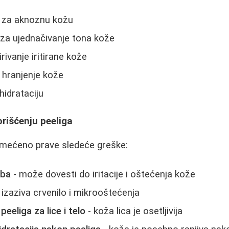
 - za aknoznu kožu
- za ujednačivanje tona kože
rivanje iritirane kože
a hranjenje kože
 hidrataciju
orišćenju peeliga
mećeno prave sledeće greške:
eba
- može dovesti do iritacije i oštećenja kože
 izaziva crvenilo i mikrooštećenja
peeliga za lice i telo
- koža lica je osetljivija