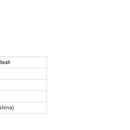
lost
atima)