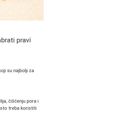
abrati pravi
oji su najbolji za
ija, čišćenju pora i
to treba koristiti