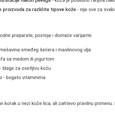
dratacije nakon peeliga
- koža je posebno ranjiva nako
e proizvoda za različite tipove kože
- nije sve za svak
irodne preparate, postoje i domaće varijante:
mešavina smeđeg šećera i maslinovog ulja
fa sa medom ili jogurtom
- blage za osetljivu kožu
o
- bogato vitaminima
an korak u nezi kože lica, ali zahtevo pravilnu primenu. 