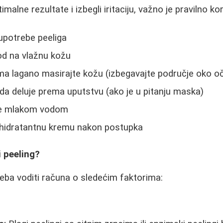
imalne rezultate i izbegli iritaciju, važno je pravilno kori
 upotrebe peeliga
od na vlažnu kožu
a lagano masirajte kožu (izbegavajte područje oko oč
 da deluje prema uputstvu (ako je u pitanju maska)
te mlakom vodom
i hidratantnu kremu nakon postupka
i peeling?
treba voditi računa o sledećim faktorima: