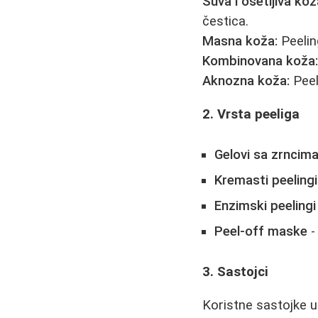
Suva i osetljiva kož
čestica.
Masna koža:
Peelin
Kombinovana koža
Aknozna koža:
Peel
2. Vrsta peeliga
Gelovi sa zrncim
Kremasti peelingi
Enzimski peelingi
Peel-off maske
-
3. Sastojci
Koristne sastojke 