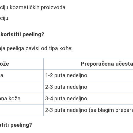
ciju kozmetičkih proizvoda
ciju
koristiti peeling?
a peeliga zavisi od tipa kože:
kože
Preporučena učesta
ža
1-2 puta nedeljno
2-3 puta nedeljno
ana koža
3-4 puta nedeljno
2-3 puta nedeljno (sa blagim prepar
titi peeling?