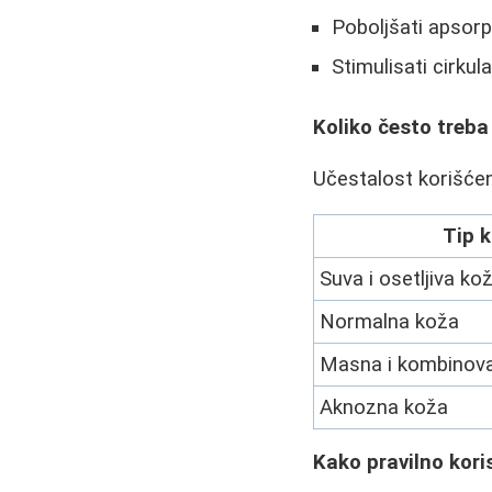
Poboljšati apsorp
Stimulisati cirkula
Koliko često treba 
Učestalost korišćenj
Tip 
Suva i osetljiva ko
Normalna koža
Masna i kombinov
Aknozna koža
Kako pravilno koris