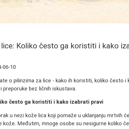
lice: Koliko često ga koristiti i kako iz
-06-10
e o pilinzima za lice - kako ih koristiti, koliko često i k
 i preporuke bez ličnih iskustava.
liko često ga koristiti i kako izabrati pravi
orak u nezi kože lica koji pomaže u uklanjanju mrtvih ćel
e kože. Međutim, mnoge osobe su nesigurne koliko čes