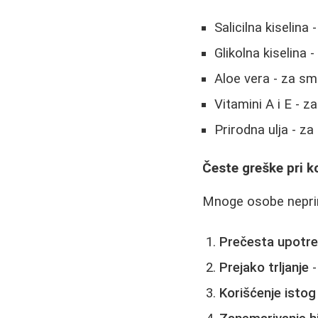
Salicilna kiselina
Glikolna kiselina 
Aloe vera - za smi
Vitamini A i E - z
Prirodna ulja - za
Česte greške pri k
Mnoge osobe nepri
Prečesta upotr
Prejako trljanje
-
Korišćenje istog 