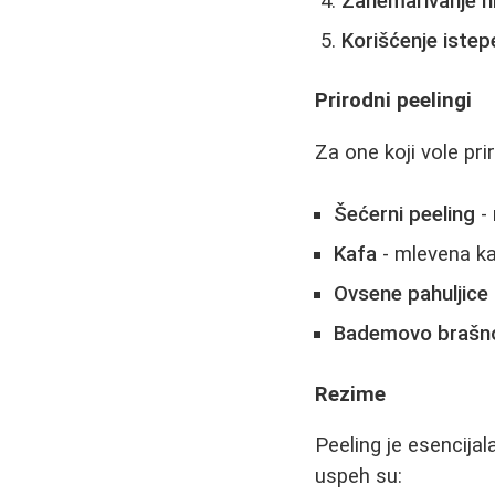
Zanemarivanje hi
Korišćenje istep
Prirodni peelingi
Za one koji vole pr
Šećerni peeling
- 
Kafa
- mlevena ka
Ovsene pahuljice
Bademovo brašn
Rezime
Peeling je esencijal
uspeh su: