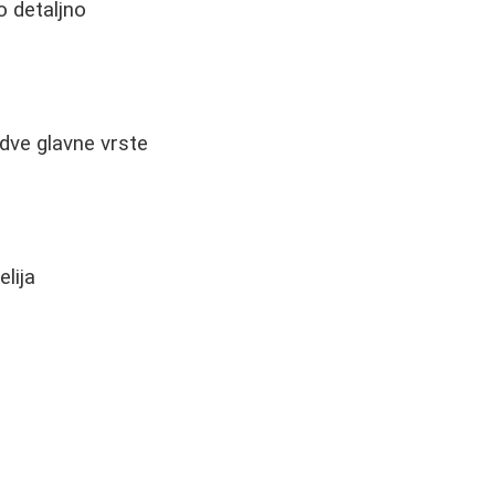
o detaljno
 dve glavne vrste
lija