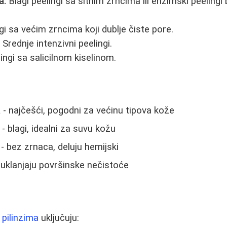
a:
Blagi peelingi sa sitnim zrncima ili enzimski peelingi
gi sa većim zrncima koji dublje čiste pore.
:
Srednje intenzivni peelingi.
ingi sa salicilnom kiselinom.
a
- najčešći, pogodni za većinu tipova kože
- blagi, idealni za suvu kožu
- bez zrnaca, deluju hemijski
 uklanjaju površinske nečistoće
u
pilinzima
uključuju: