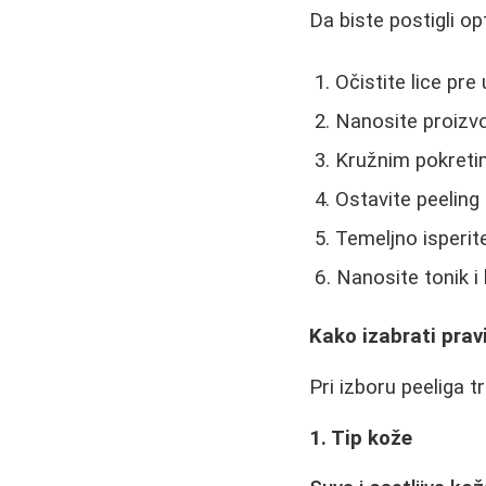
Da biste postigli opt
Očistite lice pre
Nanosite proizv
Kružnim pokretim
Ostavite peeling
Temeljno isperi
Nanosite tonik 
Kako izabrati prav
Pri izboru peeliga 
1. Tip kože