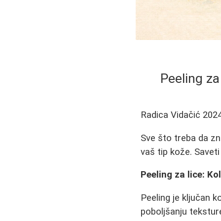
Peeling za 
Radica Vidačić
2024
Sve što treba da znat
vaš tip kože. Saveti
Peeling za lice: Ko
Peeling je ključan k
poboljšanju tekstur