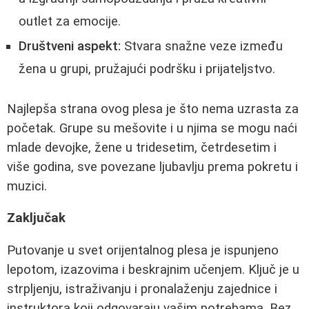
outlet za emocije.
Društveni aspekt:
Stvara snažne veze između
žena u grupi, pružajući podršku i prijateljstvo.
Najlepša strana ovog plesa je što nema uzrasta za
početak. Grupe su mešovite i u njima se mogu naći
mlade devojke, žene u tridesetim, četrdesetim i
više godina, sve povezane ljubavlju prema pokretu i
muzici.
Zaključak
Putovanje u svet orijentalnog plesa je ispunjeno
lepotom, izazovima i beskrajnim učenjem. Ključ je u
strpljenju, istraživanju i pronalaženju zajednice i
instruktora koji odgovaraju vašim potrebama. Bez