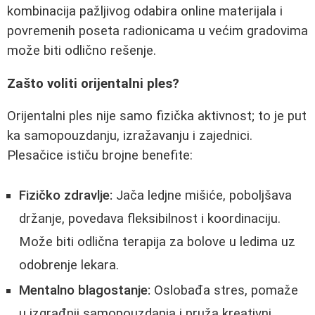
kombinacija pažljivog odabira online materijala i
povremenih poseta radionicama u većim gradovima
može biti odlično rešenje.
Zašto voliti orijentalni ples?
Orijentalni ples nije samo fizička aktivnost; to je put
ka samopouzdanju, izražavanju i zajednici.
Plesačice ističu brojne benefite:
Fizičko zdravlje:
Jača ledjne mišiće, poboljšava
držanje, povedava fleksibilnost i koordinaciju.
Može biti odlična terapija za bolove u ledima uz
odobrenje lekara.
Mentalno blagostanje:
Oslobađa stres, pomaže
u izgrađnji samopouzdanja i pruža kreativni