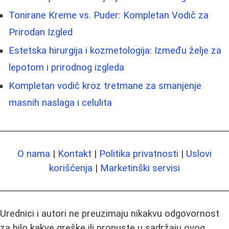
Tonirane Kreme vs. Puder: Kompletan Vodič za
Prirodan Izgled
Estetska hirurgija i kozmetologija: Između želje za
lepotom i prirodnog izgleda
Kompletan vodič kroz tretmane za smanjenje
masnih naslaga i celulita
O nama
|
Kontakt
|
Politika privatnosti
|
Uslovi
korišćenja
|
Marketinški servisi
Urednici i autori ne preuzimaju nikakvu odgovornost
za bilo kakve greške ili propuste u sadržaju ovog