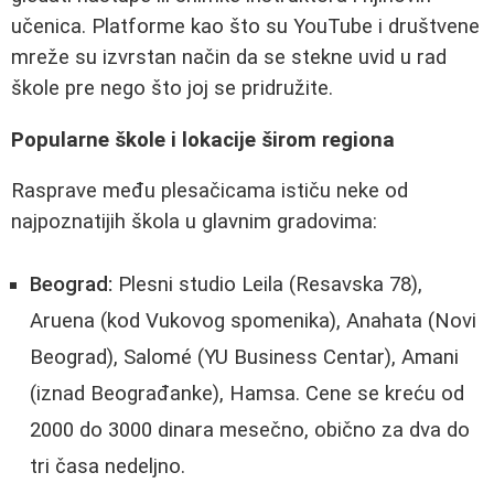
učenica. Platforme kao što su YouTube i društvene
mreže su izvrstan način da se stekne uvid u rad
škole pre nego što joj se pridružite.
Popularne škole i lokacije širom regiona
Rasprave među plesačicama ističu neke od
najpoznatijih škola u glavnim gradovima:
Beograd:
Plesni studio Leila (Resavska 78),
Aruena (kod Vukovog spomenika), Anahata (Novi
Beograd), Salomé (YU Business Centar), Amani
(iznad Beograđanke), Hamsa. Cene se kreću od
2000 do 3000 dinara mesečno, obično za dva do
tri časa nedeljno.