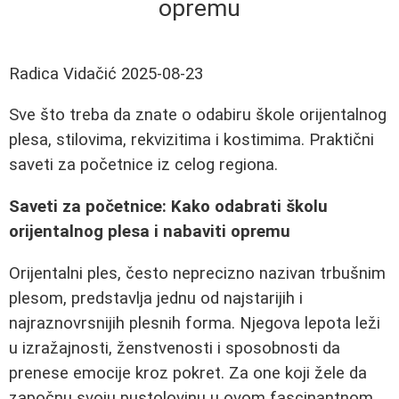
opremu
Radica Vidačić
2025-08-23
Sve što treba da znate o odabiru škole orijentalnog
plesa, stilovima, rekvizitima i kostimima. Praktični
saveti za početnice iz celog regiona.
Saveti za početnice: Kako odabrati školu
orijentalnog plesa i nabaviti opremu
Orijentalni ples, često neprecizno nazivan trbušnim
plesom, predstavlja jednu od najstarijih i
najraznovrsnijih plesnih forma. Njegova lepota leži
u izražajnosti, ženstvenosti i sposobnosti da
prenese emocije kroz pokret. Za one koji žele da
započnu svoju pustolovinu u ovom fascinantnom