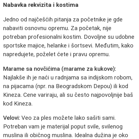
Nabavka rekvizita i kostima
Jedno od najčešćih pitanja za početnike je gde
nabaviti osnovnu opremu. Za početak, nije
potreban profesionalni kostim. Dovoljne su udobne
sportske majice, helanke i šortsevi. Međutim, kako
napredujete, poželet ćete i pravu opremu.
Marame sa novčićima (marame za kukove):
Najlakše ih je naći u radnjama sa indijskom robom,
na pijacama (npr. na Beogradskom Depou) ili kod
Kineza. Cene variraju, ali su često najpovoljnije baš
kod Kineza.
Velovi:
Veo za ples možete lako sašiti sami.
Potreban vam je materijal poput svile, svilenog
muslina ili običnog muslina. Idealna dužina je oko