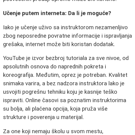
Učenje putem interneta: Da li je moguće?
Iako je učenje uživo sa instruktorom nezamenljivo
zbog neposredne povratne informacije i ispravljanja
grešaka, internet može biti koristan dodatak.
YouTube je izvor bezbroj tutoriala za sve nivoe, od
apsolutnih osnova do naprednih pokreta i
koreografija. Međutim, oprez je potreban. Kvalitet
snimaka varira, a bez nadzora instruktora lako je
usvojiti pogrešnu tehniku koju je kasnije teško
ispraviti. Online časovi sa poznatim instruktorima
su bolja, ali plaćena opcija, koja pruža više
strukture i poverenja u materijal.
Za one koji nemaju školu u svom mestu,