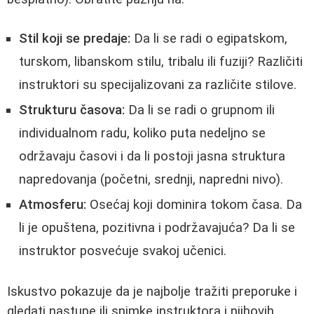
Stil koji se predaje:
Da li se radi o egipatskom,
turskom, libanskom stilu, tribalu ili fuziji? Različiti
instruktori su specijalizovani za različite stilove.
Strukturu časova:
Da li se radi o grupnom ili
individualnom radu, koliko puta nedeljno se
održavaju časovi i da li postoji jasna struktura
napredovanja (početni, srednji, napredni nivo).
Atmosferu:
Osećaj koji dominira tokom časa. Da
li je opuštena, pozitivna i podržavajuća? Da li se
instruktor posvećuje svakoj učenici.
Iskustvo pokazuje da je najbolje tražiti preporuke i
gledati nastupe ili snimke instruktora i njihovih