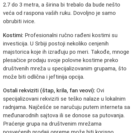
2.7 do 3 metra, a širina bi trebalo da bude nešto
veća od raspona vaših ruku. Dovoljno je samo
obrubiti ivice.
Kostimi:
Profesionalni ručno rađeni kostimi su
investicija. U Srbiji postoji nekoliko cenjenih
majstorica koje ih izrađuju po meri. Takođe, mnoge
plesačice prodaju svoje polovne kostime preko
društvenih mreža u specijalizovanim grupama, što
može biti odlična i jeftinija opcija.
Ostali rekviziti (štap, krila, fan veovi):
Ovi
specijalizovani rekviziti se teško nalaze u lokalnim
radnjama. Najčešće se naručuju putem interneta sa
međunarodnih sajtova ili se donose sa putovanja.
Praćenje grupa na društvenim mrežama
posvećenih prodaji opreme može biti korisno.