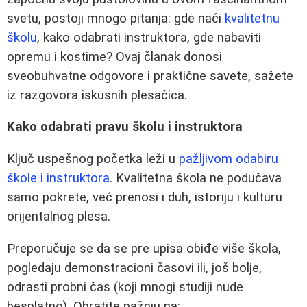
svetu, postoji mnogo pitanja: gde naći
kvalitetnu
školu
, kako odabrati instruktora, gde nabaviti
opremu i kostime? Ovaj članak donosi
sveobuhvatne odgovore i praktične savete, sažete
iz razgovora iskusnih plesačica.
Kako odabrati pravu školu i instruktora
Ključ uspešnog početka leži u
pažljivom odabiru
škole i instruktora
. Kvalitetna škola ne podučava
samo pokrete, već prenosi i duh, istoriju i kulturu
orijentalnog plesa.
Preporučuje se da se pre upisa obiđe više škola,
pogledaju demonstracioni časovi ili, još bolje,
odrasti probni čas (koji mnogi studiji nude
besplatno). Obratite pažnju na: