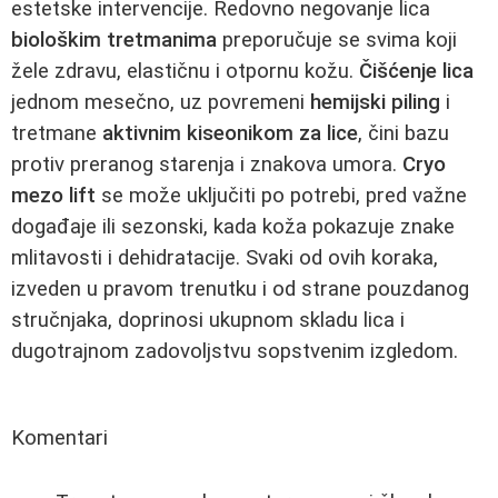
estetske intervencije. Redovno negovanje lica
biološkim tretmanima
preporučuje se svima koji
žele zdravu, elastičnu i otpornu kožu.
Čišćenje lica
jednom mesečno, uz povremeni
hemijski piling
i
tretmane
aktivnim kiseonikom za lice
, čini bazu
protiv preranog starenja i znakova umora.
Cryo
mezo lift
se može uključiti po potrebi, pred važne
događaje ili sezonski, kada koža pokazuje znake
mlitavosti i dehidratacije. Svaki od ovih koraka,
izveden u pravom trenutku i od strane pouzdanog
stručnjaka, doprinosi ukupnom skladu lica i
dugotrajnom zadovoljstvu sopstvenim izgledom.
Komentari