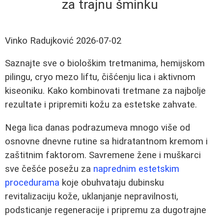
za trajnu šminku
Vinko Radujković
2026-07-02
Saznajte sve o biološkim tretmanima, hemijskom
pilingu, cryo mezo liftu, čišćenju lica i aktivnom
kiseoniku. Kako kombinovati tretmane za najbolje
rezultate i pripremiti kožu za estetske zahvate.
Nega lica danas podrazumeva mnogo više od
osnovne dnevne rutine sa hidratantnom kremom i
zaštitnim faktorom. Savremene žene i muškarci
sve češće posežu za
naprednim estetskim
procedurama
koje obuhvataju dubinsku
revitalizaciju kože, uklanjanje nepravilnosti,
podsticanje regeneracije i pripremu za dugotrajne