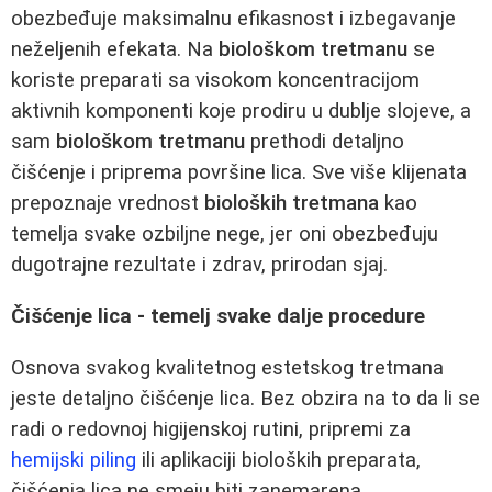
obezbeđuje maksimalnu efikasnost i izbegavanje
neželjenih efekata. Na
biološkom tretmanu
se
koriste preparati sa visokom koncentracijom
aktivnih komponenti koje prodiru u dublje slojeve, a
sam
biološkom tretmanu
prethodi detaljno
čišćenje i priprema površine lica. Sve više klijenata
prepoznaje vrednost
bioloških tretmana
kao
temelja svake ozbiljne nege, jer oni obezbeđuju
dugotrajne rezultate i zdrav, prirodan sjaj.
Čišćenje lica - temelj svake dalje procedure
Osnova svakog kvalitetnog estetskog tretmana
jeste detaljno čišćenje lica. Bez obzira na to da li se
radi o redovnoj higijenskoj rutini, pripremi za
hemijski piling
ili aplikaciji bioloških preparata,
čišćenja lica ne smeju biti zanemarena.