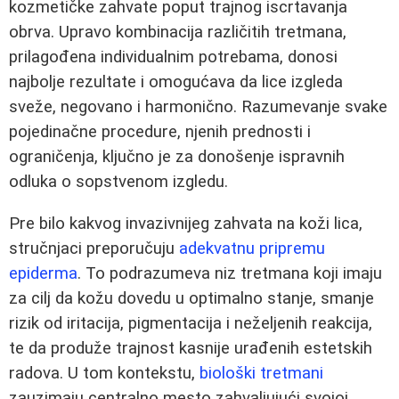
kozmetičke zahvate poput trajnog iscrtavanja
obrva. Upravo kombinacija različitih tretmana,
prilagođena individualnim potrebama, donosi
najbolje rezultate i omogućava da lice izgleda
sveže, negovano i harmonično. Razumevanje svake
pojedinačne procedure, njenih prednosti i
ograničenja, ključno je za donošenje ispravnih
odluka o sopstvenom izgledu.
Pre bilo kakvog invazivnijeg zahvata na koži lica,
stručnjaci preporučuju
adekvatnu pripremu
epiderma
. To podrazumeva niz tretmana koji imaju
za cilj da kožu dovedu u optimalno stanje, smanje
rizik od iritacija, pigmentacija i neželjenih reakcija,
te da produže trajnost kasnije urađenih estetskih
radova. U tom kontekstu,
biološki tretmani
zauzimaju centralno mesto zahvaljujući svojoj