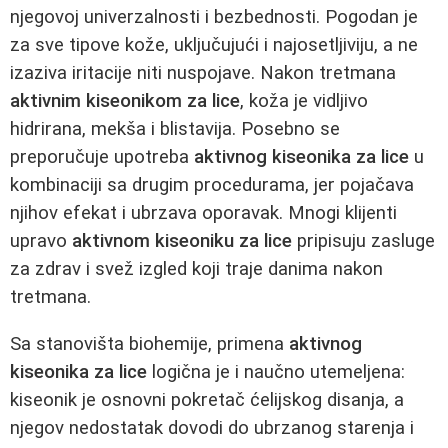
njegovoj univerzalnosti i bezbednosti. Pogodan je
za sve tipove kože, uključujući i najosetljiviju, a ne
izaziva iritacije niti nuspojave. Nakon tretmana
aktivnim kiseonikom za lice
, koža je vidljivo
hidrirana, mekša i blistavija. Posebno se
preporučuje upotreba
aktivnog kiseonika za lice
u
kombinaciji sa drugim procedurama, jer pojačava
njihov efekat i ubrzava oporavak. Mnogi klijenti
upravo
aktivnom kiseoniku za lice
pripisuju zasluge
za zdrav i svež izgled koji traje danima nakon
tretmana.
Sa stanovišta biohemije, primena
aktivnog
kiseonika za lice
logična je i naučno utemeljena:
kiseonik je osnovni pokretač ćelijskog disanja, a
njegov nedostatak dovodi do ubrzanog starenja i