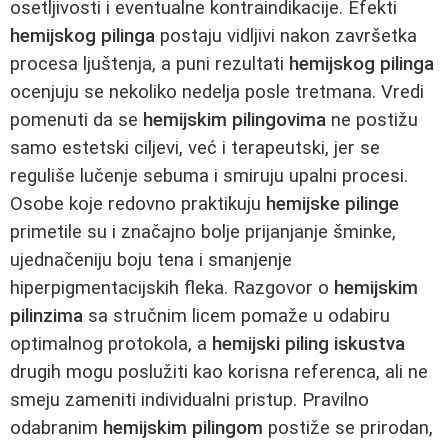
osetljivosti i eventualne kontraindikacije. Efekti
hemijskog pilinga
postaju vidljivi nakon završetka
procesa ljuštenja, a puni rezultati
hemijskog pilinga
ocenjuju se nekoliko nedelja posle tretmana. Vredi
pomenuti da se
hemijskim pilingovima
ne postižu
samo estetski ciljevi, već i terapeutski, jer se
reguliše lučenje sebuma i smiruju upalni procesi.
Osobe koje redovno praktikuju
hemijske pilinge
primetile su i značajno bolje prijanjanje šminke,
ujednačeniju boju tena i smanjenje
hiperpigmentacijskih fleka. Razgovor o
hemijskim
pilinzima
sa stručnim licem pomaže u odabiru
optimalnog protokola, a
hemijski piling iskustva
drugih mogu poslužiti kao korisna referenca, ali ne
smeju zameniti individualni pristup. Pravilno
odabranim
hemijskim pilingom
postiže se prirodan,