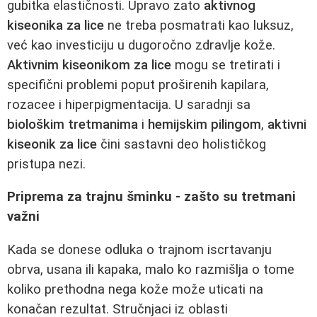
gubitka elastičnosti. Upravo zato
aktivnog
kiseonika za lice
ne treba posmatrati kao luksuz,
već kao investiciju u dugoročno zdravlje kože.
Aktivnim kiseonikom za lice
mogu se tretirati i
specifični problemi poput proširenih kapilara,
rozacee i hiperpigmentacija. U saradnji sa
biološkim tretmanima
i
hemijskim pilingom
,
aktivni
kiseonik za lice
čini sastavni deo holističkog
pristupa nezi.
Priprema za trajnu šminku - zašto su tretmani
važni
Kada se donese odluka o trajnom iscrtavanju
obrva, usana ili kapaka, malo ko razmišlja o tome
koliko prethodna nega kože može uticati na
konačan rezultat. Stručnjaci iz oblasti