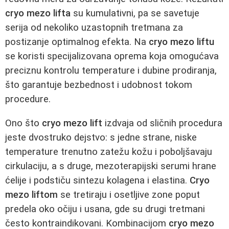
cryo mezo lifta
su kumulativni, pa se savetuje
serija od nekoliko uzastopnih tretmana za
postizanje optimalnog efekta. Na
cryo mezo liftu
se koristi specijalizovana oprema koja omogućava
preciznu kontrolu temperature i dubine prodiranja,
što garantuje bezbednost i udobnost tokom
procedure.
Ono što
cryo mezo lift
izdvaja od sličnih procedura
jeste dvostruko dejstvo: s jedne strane, niske
temperature trenutno zatežu kožu i poboljšavaju
cirkulaciju, a s druge, mezoterapijski serumi hrane
ćelije i podstiču sintezu kolagena i elastina.
Cryo
mezo liftom
se tretiraju i osetljive zone poput
predela oko očiju i usana, gde su drugi tretmani
često kontraindikovani. Kombinacijom
cryo mezo