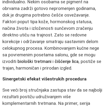
individualno. Nekim osobama se pigment na
obrvama zadrži gotovo nepromenjen godinama,
dok je drugima potrebno češće osvežavanje.
Faktori poput tipa kože, hormonskog statusa,
načina života i izloženosti sunčevom zračenju
direktno utiču na trajnost. Zato se redovne
korekcije i održavanje smatraju sastavnim delom
celokupnog procesa. Kombinovanjem kućne nege
sa povremenim posetama salonu, gde se mogu
izvoditi
biološki tretmani
i
čišćenje lica
, postiže se
trajan, harmoničan i prirodan izgled.
Sinergetski efekat višestrukih procedura
Sve veći broj stručnjaka zastupa stav da se najbolji
rezultati postižu udruživanjem više
komplementarnih tretmana. Na primer, serija