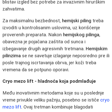
blistav izgled bez potrebe za invazivnim hirurškim
zahvatima.
Za maksimalnu bezbednost,
hemijski piling
treba
izvoditi u kontrolisanim uslovima, uz korišćenje
proverenih preparata. Nakon
hemijskog pilinga
,
obavezna je pojačana zaštita od sunca i
izbegavanje drugih agresivnih tretmana.
Hemijskim
pilinzima
se ne savetuje izlaganje neposredno pre ili
posle trajnog iscrtavanja obrva, jer koži treba
vremena da se potpuno oporavi.
Cryo mezo lift - hladnoća koja podmlađuje
Među inovativnim metodama koje su u poslednje
vreme privukle veliku pažnju, posebno se ističe
cryo
mezo lift
. Ovaj tretman kombinuje blagodati