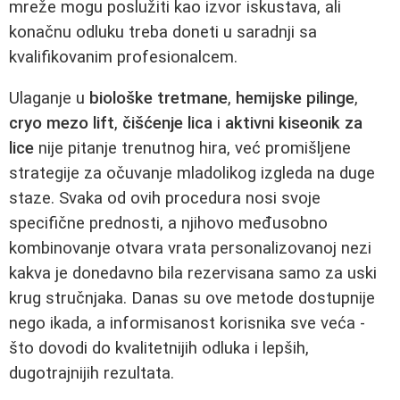
mreže mogu poslužiti kao izvor iskustava, ali
konačnu odluku treba doneti u saradnji sa
kvalifikovanim profesionalcem.
Ulaganje u
biološke tretmane
,
hemijske pilinge
,
cryo mezo lift
,
čišćenje lica
i
aktivni kiseonik za
lice
nije pitanje trenutnog hira, već promišljene
strategije za očuvanje mladolikog izgleda na duge
staze. Svaka od ovih procedura nosi svoje
specifične prednosti, a njihovo međusobno
kombinovanje otvara vrata personalizovanoj nezi
kakva je donedavno bila rezervisana samo za uski
krug stručnjaka. Danas su ove metode dostupnije
nego ikada, a informisanost korisnika sve veća -
što dovodi do kvalitetnijih odluka i lepših,
dugotrajnijih rezultata.