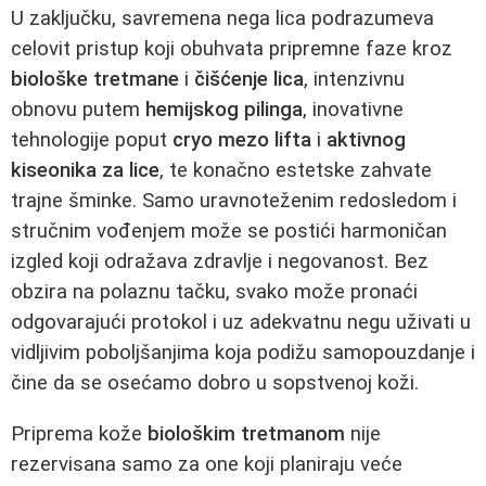
U zaključku, savremena nega lica podrazumeva
celovit pristup koji obuhvata pripremne faze kroz
biološke tretmane
i
čišćenje lica
, intenzivnu
obnovu putem
hemijskog pilinga
, inovativne
tehnologije poput
cryo mezo lifta
i
aktivnog
kiseonika za lice
, te konačno estetske zahvate
trajne šminke. Samo uravnoteženim redosledom i
stručnim vođenjem može se postići harmoničan
izgled koji odražava zdravlje i negovanost. Bez
obzira na polaznu tačku, svako može pronaći
odgovarajući protokol i uz adekvatnu negu uživati u
vidljivim poboljšanjima koja podižu samopouzdanje i
čine da se osećamo dobro u sopstvenoj koži.
Priprema kože
biološkim tretmanom
nije
rezervisana samo za one koji planiraju veće