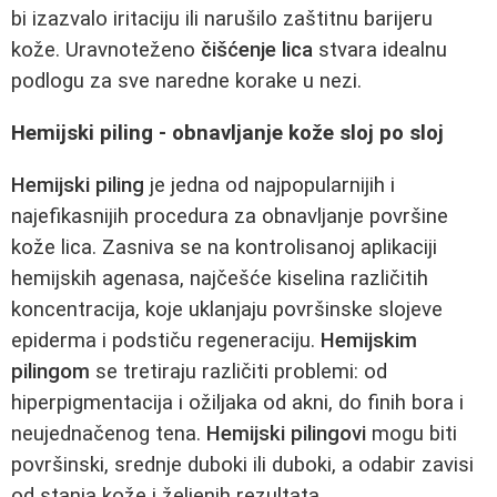
bi izazvalo iritaciju ili narušilo zaštitnu barijeru
kože. Uravnoteženo
čišćenje lica
stvara idealnu
podlogu za sve naredne korake u nezi.
Hemijski piling - obnavljanje kože sloj po sloj
Hemijski piling
je jedna od najpopularnijih i
najefikasnijih procedura za obnavljanje površine
kože lica. Zasniva se na kontrolisanoj aplikaciji
hemijskih agenasa, najčešće kiselina različitih
koncentracija, koje uklanjaju površinske slojeve
epiderma i podstiču regeneraciju.
Hemijskim
pilingom
se tretiraju različiti problemi: od
hiperpigmentacija i ožiljaka od akni, do finih bora i
neujednačenog tena.
Hemijski pilingovi
mogu biti
površinski, srednje duboki ili duboki, a odabir zavisi
od stanja kože i željenih rezultata.