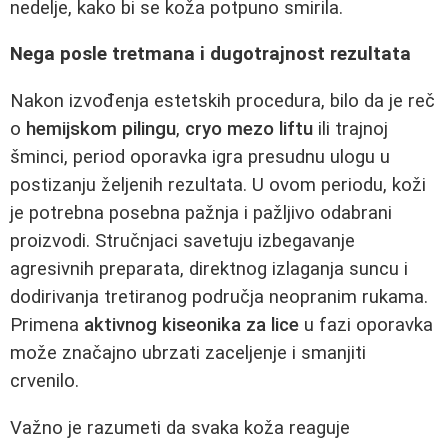
nedelje, kako bi se koža potpuno smirila.
Nega posle tretmana i dugotrajnost rezultata
Nakon izvođenja estetskih procedura, bilo da je reč
o
hemijskom pilingu
,
cryo mezo liftu
ili trajnoj
šminci, period oporavka igra presudnu ulogu u
postizanju željenih rezultata. U ovom periodu, koži
je potrebna posebna pažnja i pažljivo odabrani
proizvodi. Stručnjaci savetuju izbegavanje
agresivnih preparata, direktnog izlaganja suncu i
dodirivanja tretiranog područja neopranim rukama.
Primena
aktivnog kiseonika za lice
u fazi oporavka
može značajno ubrzati zaceljenje i smanjiti
crvenilo.
Važno je razumeti da svaka koža reaguje