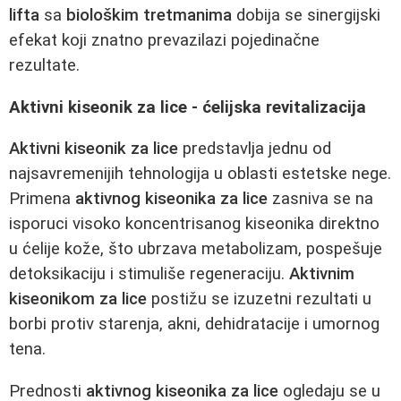
lifta
sa
biološkim tretmanima
dobija se sinergijski
efekat koji znatno prevazilazi pojedinačne
rezultate.
Aktivni kiseonik za lice - ćelijska revitalizacija
Aktivni kiseonik za lice
predstavlja jednu od
najsavremenijih tehnologija u oblasti estetske nege.
Primena
aktivnog kiseonika za lice
zasniva se na
isporuci visoko koncentrisanog kiseonika direktno
u ćelije kože, što ubrzava metabolizam, pospešuje
detoksikaciju i stimuliše regeneraciju.
Aktivnim
kiseonikom za lice
postižu se izuzetni rezultati u
borbi protiv starenja, akni, dehidratacije i umornog
tena.
Prednosti
aktivnog kiseonika za lice
ogledaju se u