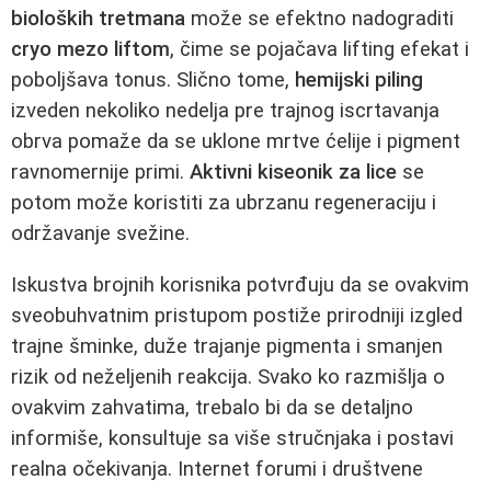
bioloških tretmana
može se efektno nadograditi
cryo mezo liftom
, čime se pojačava lifting efekat i
poboljšava tonus. Slično tome,
hemijski piling
izveden nekoliko nedelja pre trajnog iscrtavanja
obrva pomaže da se uklone mrtve ćelije i pigment
ravnomernije primi.
Aktivni kiseonik za lice
se
potom može koristiti za ubrzanu regeneraciju i
održavanje svežine.
Iskustva brojnih korisnika potvrđuju da se ovakvim
sveobuhvatnim pristupom postiže prirodniji izgled
trajne šminke, duže trajanje pigmenta i smanjen
rizik od neželjenih reakcija. Svako ko razmišlja o
ovakvim zahvatima, trebalo bi da se detaljno
informiše, konsultuje sa više stručnjaka i postavi
realna očekivanja. Internet forumi i društvene