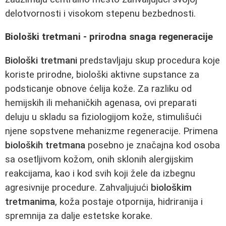
delotvornosti i visokom stepenu bezbednosti.
Biološki tretmani - prirodna snaga regeneracije
Biološki tretmani
predstavljaju skup procedura koje
koriste prirodne, biološki aktivne supstance za
podsticanje obnove ćelija kože. Za razliku od
hemijskih ili mehaničkih agenasa, ovi preparati
deluju u skladu sa fiziologijom kože, stimulišući
njene sopstvene mehanizme regeneracije. Primena
bioloških tretmana
posebno je značajna kod osoba
sa osetljivom kožom, onih sklonih alergijskim
reakcijama, kao i kod svih koji žele da izbegnu
agresivnije procedure. Zahvaljujući
biološkim
tretmanima
, koža postaje otpornija, hidriranija i
spremnija za dalje estetske korake.