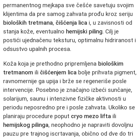
permanentnog mejkapa sve češće savetuju svojim
klijentima da pre samog zahvata prođu kroz seriju
bioloških tretmana
,
čišćenja lica
i, u zavisnosti od
stanja kože, eventualno
hemijski piling
. Cilj je
postići ujednačenu teksturu, optimalnu hidriranost i
odsustvo upalnih procesa.
Koža koja je prethodno pripremljena
biološkim
tretmanom
ili
čišćenjem lica
bolje prihvata pigment,
ravnomernije ga upija i brže se regeneriše posle
intervencije. Posebno je značajno izbeći sunčanje,
solarijum, saunu i intenzivne fizičke aktivnosti u
periodu neposredno pre i posle zahvata. Ukoliko se
planiraju procedure poput
cryo mezo lifta
ili
hemijskog pilinga
, neophodno je napraviti dovoljnu
pauzu pre trajnog iscrtavanja, obično od dve do tri