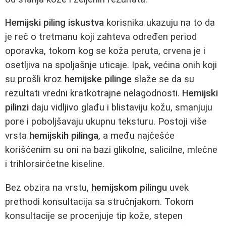
Hemijski piling iskustva
korisnika ukazuju na to da
je reč o tretmanu koji zahteva određen period
oporavka, tokom kog se koža peruta, crvena je i
osetljiva na spoljašnje uticaje. Ipak, većina onih koji
su prošli kroz
hemijske pilinge
slaže se da su
rezultati vredni kratkotrajne nelagodnosti.
Hemijski
pilinzi
daju vidljivo glađu i blistaviju kožu, smanjuju
pore i poboljšavaju ukupnu teksturu. Postoji više
vrsta
hemijskih pilinga
, a među najčešće
korišćenim su oni na bazi glikolne, salicilne, mlečne
i trihlorsirćetne kiseline.
Bez obzira na vrstu,
hemijskom pilingu
uvek
prethodi konsultacija sa stručnjakom. Tokom
konsultacije se procenjuje tip kože, stepen