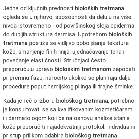
Jedna od ključnih prednosti
bioloških tretmana
ogleda se u njihovoj sposobnosti da deluju na više
nivoa istovremeno - od površinskog sloja epiderma
do dubljih struktura dermisa. Upotrebom
bioloških
tretmana
postiže se vidljivo poboljšanje teksture
kože, smanjenje finih linija, ujednačavanje tena i
povećanje elastičnosti. Stručnjaci često
preporučuju upravo
biološkim tretmanom
započeti
pripremnu fazu, naročito ukoliko se planiraju dalje
procedure poput hemijskog pilinga ili trajne šminke.
Kada je reč o izboru
biološkog tretmana
, potrebno
je konsultovati se sa kvalifikovanim kozmetičarem
ili dermatologom koji će na osnovu analize stanja
kože preporučiti najadekvatniji protokol. Individualni
pristup prilikom odabira
biološkog tretmana