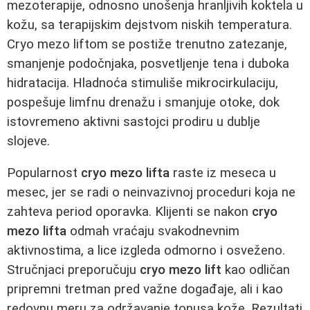
mezoterapije, odnosno unošenja hranljivih koktela u
kožu, sa terapijskim dejstvom niskih temperatura.
Cryo mezo liftom se postiže trenutno zatezanje,
smanjenje podočnjaka, posvetljenje tena i duboka
hidratacija. Hladnoća stimuliše mikrocirkulaciju,
pospešuje limfnu drenažu i smanjuje otoke, dok
istovremeno aktivni sastojci prodiru u dublje
slojeve.
Popularnost
cryo mezo lifta
raste iz meseca u
mesec, jer se radi o neinvazivnoj proceduri koja ne
zahteva period oporavka. Klijenti se nakon
cryo
mezo lifta
odmah vraćaju svakodnevnim
aktivnostima, a lice izgleda odmorno i osveženo.
Stručnjaci preporučuju
cryo mezo lift
kao odličan
pripremni tretman pred važne događaje, ali i kao
redovnu meru za održavanje tonusa kože. Rezultati