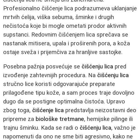
Profesionalno čišćenje lica podrazumeva uklanjanje
mrtvih ćelija, viška sebuma, šminke i drugih
nečistoća koje bi mogle ometati prodor aktivnih
supstanci. Redovnim čišćenjem lica sprečava se
nastanak mitisera, upala i proširenih pora, a koža
ostaje sveža i prijemčiva za hranljive sastojke.
Posebna pažnja posvećuje se
čišćenju lica
pred
izvođenje zahtevnijih procedura. Na
čišćenju lica
stručno lice koristi odgovarajuće preparate
prilagođene tipu kože, a sam proces traje dovoljno
dugo da se postigne optimalna čistoća. Upravo
zbog toga,
čišćenje lica
predstavlja neizostavni deo
pripreme za
biološke tretmane
, hemijske pilinge ili
trajnu šminku. Kada se radi o
čišćenju lica
, važno je
napomenuti da ono ne sme biti agresivno, kako ne