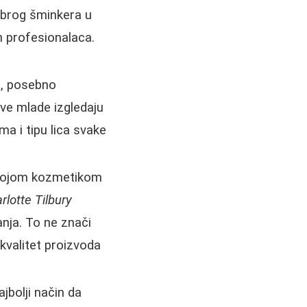
obrog šminkera u
 profesionalaca.
, posebno
sve mlade izgledaju
ma i tipu lica svake
o kojom kozmetikom
rlotte Tilbury
anja. To ne znači
 kvalitet proizvoda
ajbolji način da