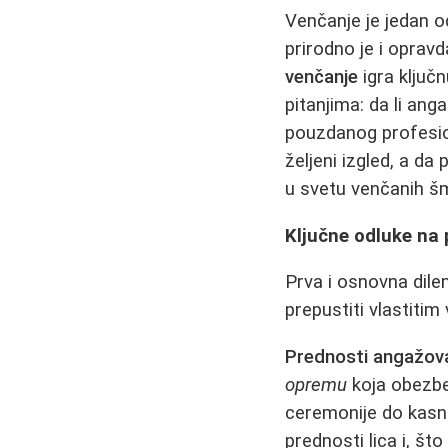
Venčanje je jedan o
prirodno je i oprav
venčanje
igra ključ
pitanjima: da li an
pouzdanog profesion
željeni izgled, a d
u svetu venčanih šm
Ključne odluke na 
Prva i osnovna dile
prepustiti vlastitim
Prednosti angažova
opremu
koja obezbe
ceremonije do kasni
prednosti lica i, š