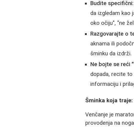
Budite specifični:
da izgledam kao j
oko očiju", "ne žel
Razgovarajte o t
aknama ili podočnj
šminku da izdrži.
Ne bojte se reći "
dopada, recite to
informaciju i prila
Šminka koja traje:
Venčanje je maraton
provodenja na nog