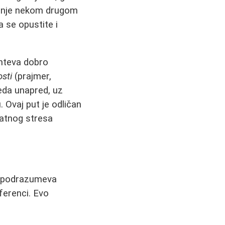
štanje nekom drugom
 se opustite i
hteva dobro
osti
(prajmer,
leda unapred, uz
. Ovaj put je odličan
odatnog stresa
to podrazumeva
ferenci. Evo