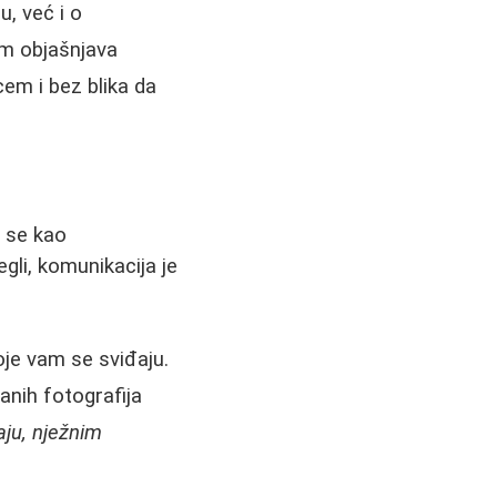
u, već i o
vam objašnjava
cem i bez blika da
i se kao
egli, komunikacija je
oje vam se sviđaju.
anih fotografija
aju, nježnim