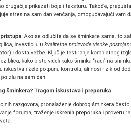
o drugačije prikazati boje i teksturu. Takođe, prepu
uje stres na sam dan venčanja, omogućavajući vam da
 pristupa:
Ako se odlučite da se šminkate sama, to za
 lica, investiciju u
kvalitetne proizvode visoke postojan
ator) i dosta vežbe. Ključ je testiranje kompletnog izg
bez blica, kako biste videli kako šminka "radi" na snimku
u iskustva i žele potpunu kontrolu, ali nosi rizik od d
 po zlu na sam dan.
og šminkera? Tragom iskustava i preporuka
 brojnih razgovora, pronalaženje dobrog šminkera čes
ivanje foruma, traženje
iskrenih preporuka
i proveru re
veta: