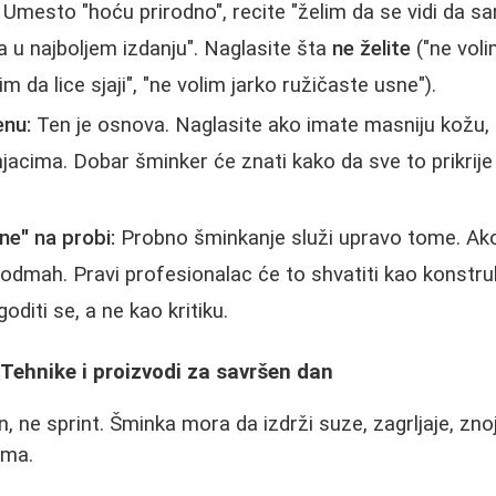
Umesto "hoću prirodno", recite "želim da se vidi da s
a u najboljem izdanju". Naglasite šta
ne želite
("ne voli
im da lice sjaji", "ne volim jarko ružičaste usne").
enu:
Ten je osnova. Naglasite ako imate masniju kožu,
acima. Dobar šminker će znati kako da sve to prikrije i
ne" na probi:
Probno šminkanje služi upravo tome. Ak
 odmah. Pravi profesionalac će to shvatiti kao konstr
goditi se, a ne kao kritiku.
 Tehnike i proizvodi za savršen dan
, ne sprint. Šminka mora da izdrži suze, zagrljaje, znoj
ama.