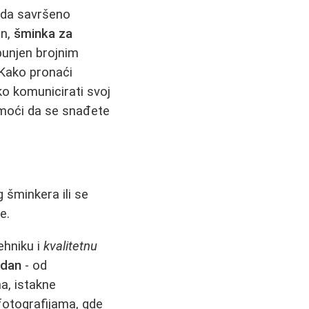
leda savršeno
en,
šminka za
punjen brojnim
 Kako pronaći
ko komunicirati svoj
pomoći da se snađete
 šminkera ili se
e.
ehniku i
kvalitetnu
 dan
- od
a, istakne
 fotografijama, gde