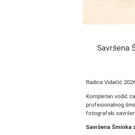
Savršena Š
Radica Vidačić
2026
Kompletan vodič za
profesionalnog šmin
fotografski savršen
Savršena Šminka za