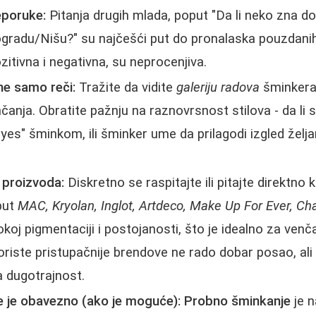
eporuke:
Pitanja drugih mlada, poput "Da li neko zna d
adu/Nišu?" su najčešći put do pronalaska pouzdanih
zitivna i negativna, su neprocenjiva.
ne samo reči:
Tražite da vidite
galeriju radova
šminkera
čanja. Obratite pažnju na raznovrsnost stilova - da li 
yes" šminkom, ili šminker ume da prilagodi izgled želja
 proizvoda:
Diskretno se raspitajte ili pitajte direktn
put
MAC, Kryolan, Inglot, Artdeco, Make Up For Ever, Cha
koj pigmentaciji i postojanosti, što je idealno za venč
koriste pristupačnije brendove ne rado dobar posao, ali
a dugotrajnost.
 je obavezno (ako je moguće):
Probno šminkanje
je n