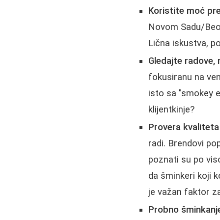
Koristite moć pr
Novom Sadu/Beogr
Lična iskustva, po
Gledajte radove, 
fokusiranu na ven
isto sa "smokey e
klijentkinje?
Provera kvaliteta
radi. Brendovi po
poznati su po viso
da šminkeri koji 
je važan faktor z
Probno šminkanje