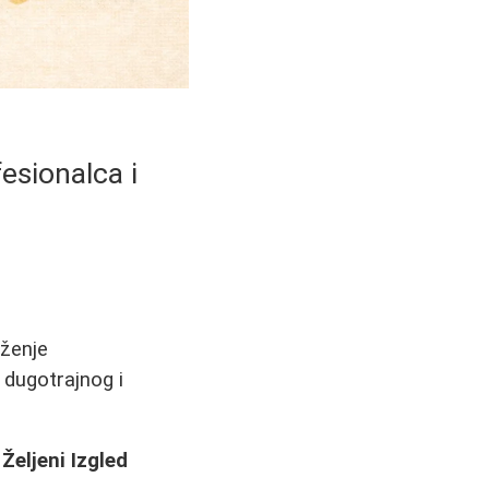
esionalca i
aženje
 dugotrajnog i
Željeni Izgled