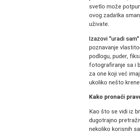
svetlo može potpun
ovog zadatka smanj
uživate.
Izazovi "uradi sam"
poznavanje vlastitog
podlogu, puder, fiks
fotografiranje sa i 
za one koji već imaj
ukoliko nešto krene
Kako pronaći prav
Kao što se vidi iz
dugotrajno pretraž
nekoliko korisnih sa