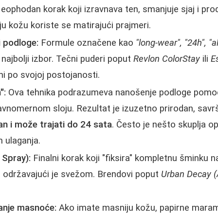
ophodan korak koji izravnava ten, smanjuje sjaj i pro
u kožu koriste se matirajući prajmeri.
i podloge:
Formule označene kao
"long-wear", "24h", "a
najbolji izbor. Tečni puderi poput
Revlon ColorStay
ili
E
i po svojoj postojanosti.
":
Ova tehnika podrazumeva nanošenje podloge pomo
vnomernom sloju. Rezultat je izuzetno prirodan, savr
n i može trajati do 24 sata
. Često je nešto skuplja op
 ulaganja.
 Spray):
Finalni korak koji "fiksira" kompletnu šminku na
i održavajući je svežom. Brendovi poput
Urban Decay (A
anje masnoće:
Ako imate masniju kožu, papirne maram