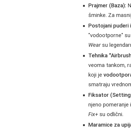
Prajmer (Baza):
Ne
šminke. Za masnij
Postojani puderi 
"vodootporne" su 
Wear
su legendarn
Tehnika "Airbrush
veoma tankom, ra
koji je
vodootpora
smatraju vrednom
Fiksator (Setting
njeno pomeranje 
Fix+
su odlični.
Maramice za upij