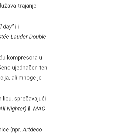
dužava trajanje
ll day"
ili
stée Lauder Double
ću kompresora u
šeno ujednačen ten
cija, ali mnoge je
 licu, sprečavajući
ll Nighter)
ili
MAC
ice (npr.
Artdeco