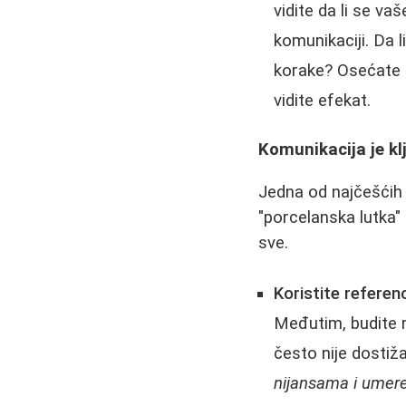
vidite da li se va
komunikaciji. Da l
korake? Osećate l
vidite efekat.
Komunikacija je klj
Jedna od najčešćih 
"porcelanska lutka" i
sve.
Koristite referenc
Međutim, budite r
često nije dostiž
nijansama i umere