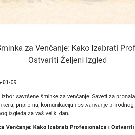
minka za Venčanje: Kako Izabrati Prof
Ostvariti Željeni Izgled
-01-09
 izbor savršene šminke za venčanje. Saveti za pronal
kera, pripremu, komunikaciju i ostvarivanje prirodnog,
og izgleda za vaš veliki dan.
 Venčanje: Kako Izabrati Profesionalca i Ostvariti 