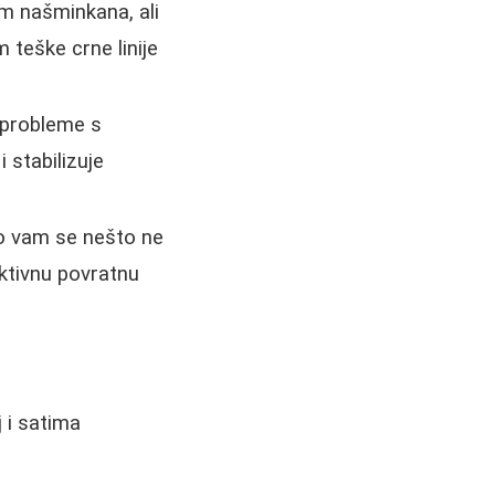
am našminkana, ali
m teške crne linije
 probleme s
 stabilizuje
o vam se nešto ne
uktivnu povratnu
 i satima