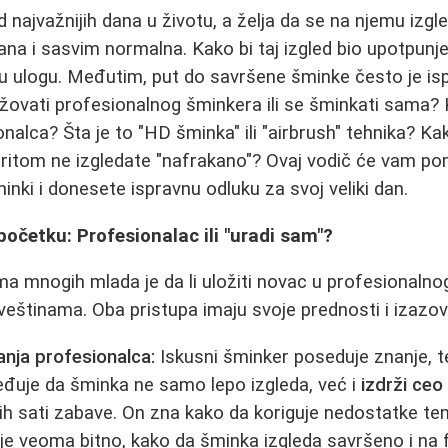
d najvažnijih dana u životu, a želja da se na njemu izg
dana i sasvim normalna. Kako bi taj izgled bio upotpunj
nu ulogu. Međutim, put do savršene šminke često je is
gažovati profesionalnog šminkera ili se šminkati sama?
alca? Šta je to "HD šminka" ili "airbrush" tehnika? Ka
a pritom ne izgledate "nafrakano"? Ovaj vodič će vam 
inki i donesete ispravnu odluku za svoj veliki dan.
početku: Profesionalac ili "uradi sam"?
ma mnogih mlada je da li uložiti novac u profesionalnog
 veštinama. Oba pristupa imaju svoje prednosti i izazov
nja profesionalca:
Iskusni šminker poseduje znanje, t
đuje da šminka ne samo lepo izgleda, već i
izdrži ceo
h sati zabave. On zna kako da koriguje nedostatke ten
to je veoma bitno, kako da šminka izgleda savršeno i na