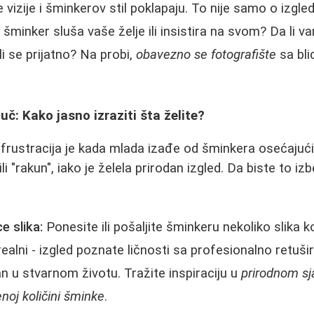
še vizije i šminkerov stil poklapaju. To nije samo o izgled
i šminker sluša vaše želje ili insistira na svom? Da li 
i se prijatno? Na probi,
obavezno se fotografište
sa bli
uč: Kako jasno izraziti šta želite?
frustracija je kada mlada izađe od šminkera osećajuć
li "rakun", iako je želela prirodan izgled. Da biste to izb
e slika:
Ponesite ili pošaljite šminkeru nekoliko slika k
ealni - izgled poznate ličnosti sa profesionalno retušir
an u stvarnom životu. Tražite inspiraciju u
prirodnom sj
noj količini šminke
.