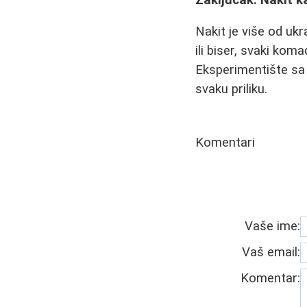
Nakit je više od ukr
ili biser, svaki koma
Eksperimentište sa 
svaku priliku.
Komentari
Vaše ime:
Vaš email:
Komentar: