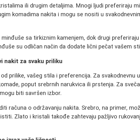
stalima ili drugim detaljima. Mnogi ljudi preferiraju m
gim komadima nakita i mogu se nositi u svakodnevnim
e minđuše sa tirkiznim kamenjem, dok drugi preferiraju 
inđuše su odličan način da dodate lični pečat vašem sti
i nakit za svaku priliku
 od prilike, vašeg stila i preferencija. Za svakodnevnu 
omade, poput srebrnih narukvica ili prstenja. Za svečane 
it mogu biti savršen izbor.
iti računa o održavanju nakita. Srebro, na primer, mož
titi. Zlato i kristali takođe zahtevaju pažljivo rukovan
o izraz vaše ličnosti