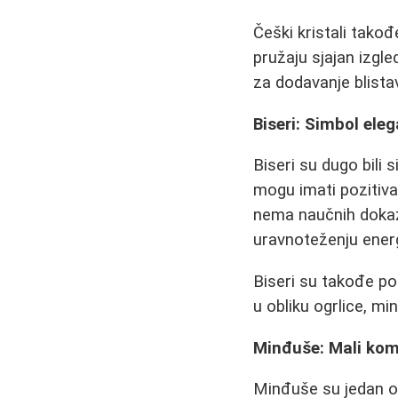
Češki kristali takođ
pružaju sjajan izgle
za dodavanje blista
Biseri: Simbol eleg
Biseri su dugo bili 
mogu imati pozitiva
nema naučnih dokaz
uravnoteženju energ
Biseri su takođe pop
u obliku ogrlice, mi
Minđuše: Mali kom
Minđuše su jedan od