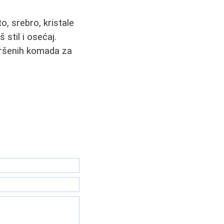
o, srebro, kristale
 stil i osećaj.
vršenih komada za