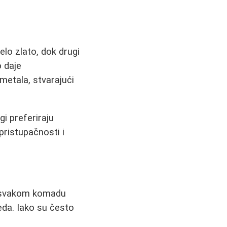
elo zlato, dok drugi
o daje
metala, stvarajući
gi preferiraju
ristupačnosti i
ju svakom komadu
leda. Iako su često