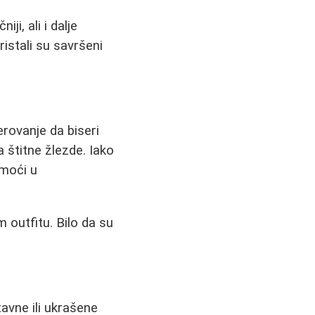
ji, ali i dalje
ristali su savršeni
verovanje da biseri
 štitne žlezde. Iako
omoći u
 outfitu. Bilo da su
avne ili ukrašene