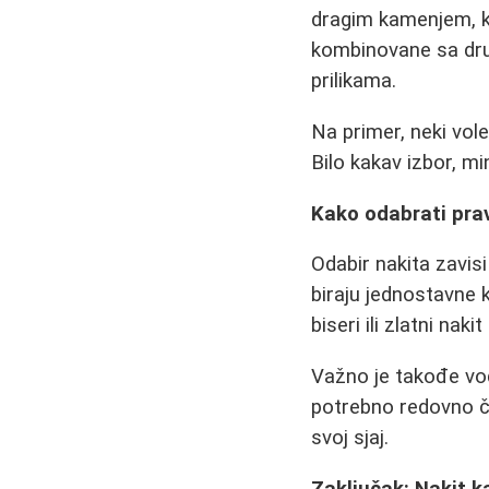
dragim kamenjem, kri
kombinovane sa dru
prilikama.
Na primer, neki vol
Bilo kakav izbor, m
Kako odabrati prav
Odabir nakita zavisi
biraju jednostavne k
biseri ili zlatni nak
Važno je takođe vod
potrebno redovno čis
svoj sjaj.
Zaključak: Nakit ka