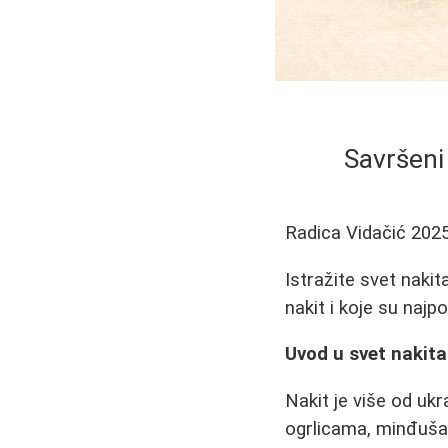
Savršeni 
Radica Vidačić
2025
Istražite svet nakit
nakit i koje su najpo
Uvod u svet nakita
Nakit je više od ukra
ogrlicama, minđuša