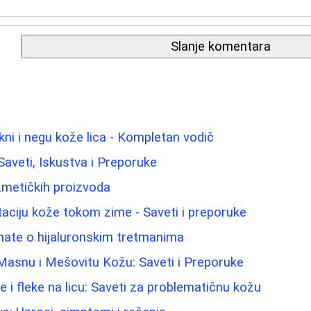
Slanje komentara
kni i negu kože lica - Kompletan vodič
aveti, Iskustva i Preporuke
zmetičkih proizvoda
taciju kože tokom zime - Saveti i preporuke
nate o hijaluronskim tretmanima
Masnu i Mešovitu Kožu: Saveti i Preporuke
ce i fleke na licu: Saveti za problematičnu kožu