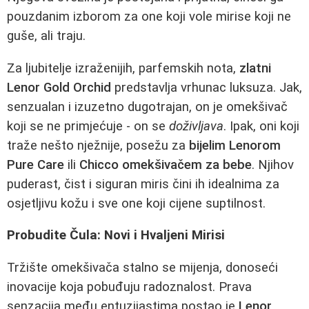
pouzdanim izborom za one koji vole mirise koji ne
guše, ali traju.
Za ljubitelje izraženijih, parfemskih nota,
zlatni
Lenor Gold Orchid
predstavlja vrhunac luksuza. Jak,
senzualan i izuzetno dugotrajan, on je omekšivač
koji se ne primjećuje - on se
doživljava
. Ipak, oni koji
traže nešto nježnije, posežu za
bijelim Lenorom
Pure Care
ili
Chicco omekšivačem za bebe
. Njihov
puderast, čist i siguran miris čini ih idealnima za
osjetljivu kožu i sve one koji cijene suptilnost.
Probudite Čula: Novi i Hvaljeni Mirisi
Tržište omekšivača stalno se mijenja, donoseći
inovacije koja pobuđuju radoznalost. Prava
senzacija među entuzijastima postao je
Lenor