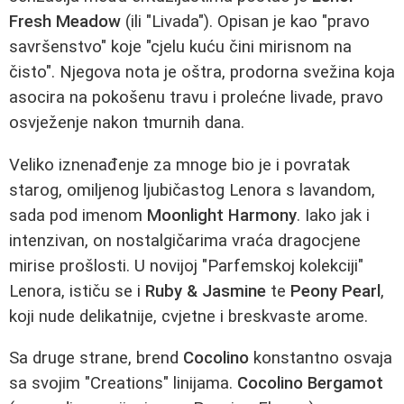
Fresh Meadow
(ili "Livada"). Opisan je kao "pravo
savršenstvo" koje "cjelu kuću čini mirisnom na
čisto". Njegova nota je oštra, prodorna svežina koja
asocira na pokošenu travu i prolećne livade, pravo
osvježenje nakon tmurnih dana.
Veliko iznenađenje za mnoge bio je i povratak
starog, omiljenog ljubičastog Lenora s lavandom,
sada pod imenom
Moonlight Harmony
. Iako jak i
intenzivan, on nostalgičarima vraća dragocjene
mirise prošlosti. U novijoj "Parfemskoj kolekciji"
Lenora, ističu se i
Ruby & Jasmine
te
Peony Pearl
,
koji nude delikatnije, cvjetne i breskvaste arome.
Sa druge strane, brend
Cocolino
konstantno osvaja
sa svojim "Creations" linijama.
Cocolino Bergamot