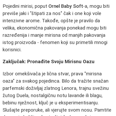
Pojedini mirisi, poput
Ornel Baby Soft
-a, mogu biti
previše jaki i "štipati za nos" čak i one koji vole
intenzivne arome. Takođe, opšte je pravilo da
velika, ekonomična pakovanja ponekad mogu biti
razređenija i manje mirisna od manjih pakovanja
istog proizvoda - fenomen koji su primetili mnogi
korisnici.
Zaključak: Pronađite Svoju Mirisnu Oazu
Izbor omekšivača je lična stvar, prava "mirisna
oaza" za svakog pojedinca. Bilo da tražite snažan
parfemski doživljaj zlatnog Lenora, trajnu svežinu
žutog Duela, nostalgičnu notu lavande ili blagu,
bebinu nježnost, ključ je u eksperimentisanju.
Slušajte preporuke, ali vjerujte svom nosu. Pamtite