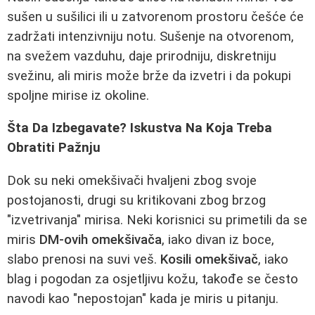
sušen u sušilici ili u zatvorenom prostoru češće će
zadržati intenzivniju notu. Sušenje na otvorenom,
na svežem vazduhu, daje prirodniju, diskretniju
svežinu, ali miris može brže da izvetri i da pokupi
spoljne mirise iz okoline.
Šta Da Izbegavate? Iskustva Na Koja Treba
Obratiti Pažnju
Dok su neki omekšivači hvaljeni zbog svoje
postojanosti, drugi su kritikovani zbog brzog
"izvetrivanja" mirisa. Neki korisnici su primetili da se
miris
DM-ovih omekšivača
, iako divan iz boce,
slabo prenosi na suvi veš.
Kosili omekšivač
, iako
blag i pogodan za osjetljivu kožu, takođe se često
navodi kao "nepostojan" kada je miris u pitanju.