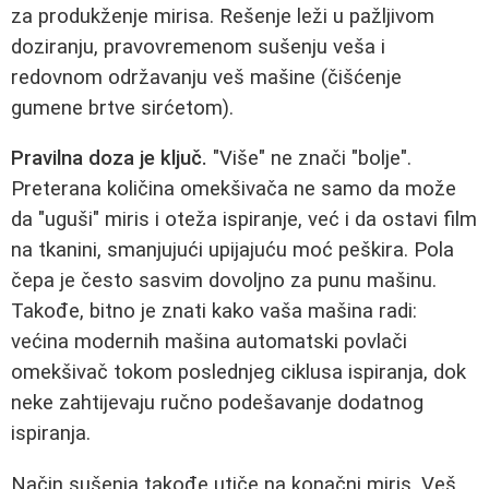
za produkženje mirisa. Rešenje leži u pažljivom
doziranju, pravovremenom sušenju veša i
redovnom održavanju veš mašine (čišćenje
gumene brtve sirćetom).
Pravilna doza je ključ.
"Više" ne znači "bolje".
Preterana količina omekšivača ne samo da može
da "uguši" miris i oteža ispiranje, već i da ostavi film
na tkanini, smanjujući upijajuću moć peškira. Pola
čepa je često sasvim dovoljno za punu mašinu.
Takođe, bitno je znati kako vaša mašina radi:
većina modernih mašina automatski povlači
omekšivač tokom poslednjeg ciklusa ispiranja, dok
neke zahtijevaju ručno podešavanje dodatnog
ispiranja.
Način sušenja takođe utiče na konačni miris. Veš