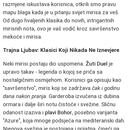
razmjene iskustava korisnica, otkrili smo pravu
mapu blaga kada je u pitanju svijet mirisa za veš.
Od dugo hvaljenih klasika do novih, intrigantnih
mirisnih nota, ovo je vaš vodič kroz savršenstvo
mekoće i mirisa.
Trajna Ljubav: Klasici Koji Nikada Ne Iznevjere
Neki mirisi postaju dio uspomena.
Žuti Duel
je
upravo takav - legenda o kojoj se priča sa
nostalgičnim osmijehom. Korisnici ga opisuju kao
"savršenstvo", miris koji se zadržava
čak i godinu
dana nakon pranja
. Garderoba izvučena iz dubina
ormara i dalje širi notu čistoće i svežine. Sličnu
odanost izaziva i
plavi Bohor
, posebno varijanta
"Azure", koja mnoge podsjeća na mediteranski dah.
Njegova svežina je postojana i prijatna, čineći ga