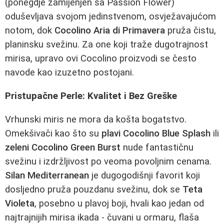
(ponegdje zamijenjen sa Passion Flower)
oduševljava svojom jedinstvenom, osvježavajućom
notom, dok
Cocolino Aria di Primavera
pruža čistu,
planinsku svežinu. Za one koji traže dugotrajnost
mirisa, upravo ovi Cocolino proizvodi se često
navode kao izuzetno postojani.
Pristupačne Perle: Kvalitet i Bez Greške
Vrhunski miris ne mora da košta bogatstvo.
Omekšivači kao što su
plavi Cocolino Blue Splash
ili
zeleni Cocolino Green Burst
nude fantastičnu
svežinu i izdržljivost po veoma povoljnim cenama.
Silan Mediterranean
je dugogodišnji favorit koji
dosljedno pruža pouzdanu svežinu, dok se
Teta
Violeta
, posebno u plavoj boji, hvali kao jedan od
najtrajnijih mirisa ikada - čuvani u ormaru, flaša