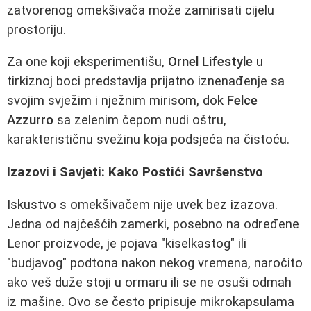
zatvorenog omekšivača može zamirisati cijelu
prostoriju.
Za one koji eksperimentišu,
Ornel Lifestyle
u
tirkiznoj boci predstavlja prijatno iznenađenje sa
svojim svježim i nježnim mirisom, dok
Felce
Azzurro
sa zelenim čepom nudi oštru,
karakterističnu svežinu koja podsjeća na čistoću.
Izazovi i Savjeti: Kako Postići Savršenstvo
Iskustvo s omekšivačem nije uvek bez izazova.
Jedna od najčešćih zamerki, posebno na određene
Lenor proizvode, je pojava "kiselkastog" ili
"budjavog" podtona nakon nekog vremena, naročito
ako veš duže stoji u ormaru ili se ne osuši odmah
iz mašine. Ovo se često pripisuje mikrokapsulama