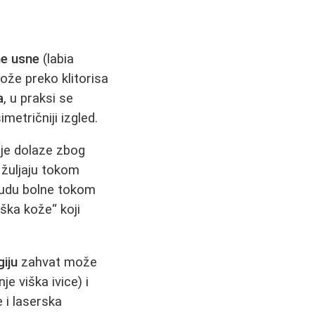
ne usne
(labia
kože preko klitorisa
a
, u praksi se
metričniji izgled.
nje dolaze zbog
 žuljaju tokom
 budu bolne tokom
ška kože“ koji
giju
zahvat može
e viška ivice) i
e i laserska