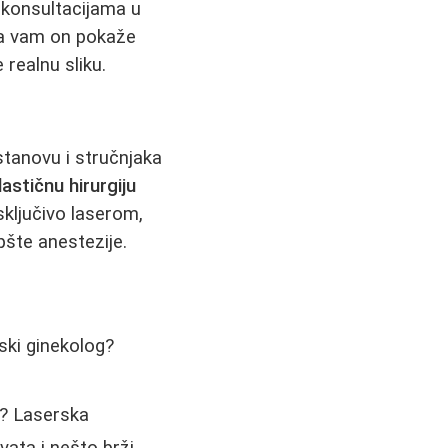
 konsultacijama u
da vam on pokaže
 realnu sliku.
stanovu i stručnjaka
lastičnu hirurgiju
sključivo laserom,
pšte anestezije.
etski ginekolog?
st? Laserska
ata i nešto brži