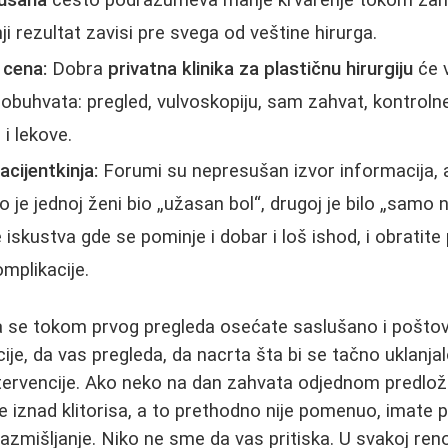
nji rezultat zavisi pre svega od veštine hirurga.
 cena:
Dobra
privatna klinika za plastičnu hirurgiju
će 
 obuhvata: pregled, vulvoskopiju, sam zahvat, kontroln
i lekove.
acijentkinja:
Forumi su nepresušan izvor informacija, ali
 je jednoj ženi bio „užasan bol“, drugoj je bilo „samo 
 iskustva gde se pominje i dobar i loš ishod, i obratite
omplikacije.
a se tokom prvog pregleda osećate saslušano i poštov
ije, da vas pregleda, da nacrta šta bi se tačno uklanja
ervencije. Ako neko na dan zahvata odjednom predloži
 iznad klitorisa, a to prethodno nije pomenuo, imate 
zmišljanje. Niko ne sme da vas pritiska. U svakoj re