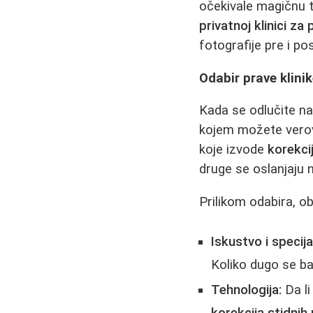
očekivale magičnu t
privatnoj klinici za 
fotografije pre i po
Odabir prave klinik
Kada se odlučite na
kojem možete verovat
koje izvode
korekci
druge se oslanjaju 
Prilikom odabira, ob
Iskustvo i specijal
Koliko dugo se b
Tehnologija:
Da li
korekcija stidnih