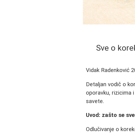
Sve o korek
Vidak Radenković
2
Detaljan vodič o ko
oporavku, rizicima i
savete.
Uvod: zašto se sve
Odlučivanje o korekc