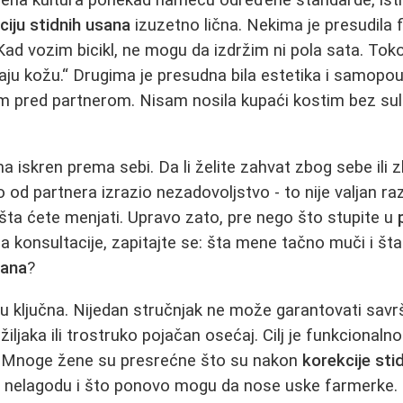
ciju stidnih usana
izuzetno lična. Nekima je presudila 
Kad vozim bicikl, ne mogu da izdržim ni pola sata. To
iraju kožu.“ Drugima je presudna bila estetika i samop
m pred partnerom. Nisam nosila kupaći kostim bez su
ma iskren prema sebi. Da li želite zahvat zbog sebe ili z
 od partnera izrazio nezadovoljstvo - to nije valjan raz
šta ćete menjati. Upravo zato, pre nego što stupite u
a konsultacije, zapitajte se: šta mene tačno muči i š
sana
?
u ključna. Nijedan stručnjak ne može garantovati savrš
iljaka ili trostruko pojačan osećaj. Cilj je funkcionalno
je. Mnoge žene su presrećne što su nakon
korekcije sti
u nelagodu i što ponovo mogu da nose uske farmerke.