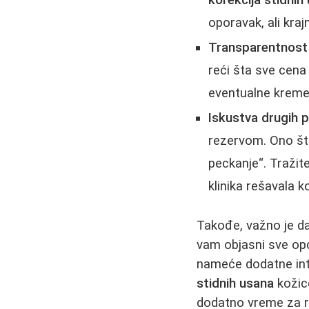
oporavak, ali kraj
Transparentnost
reći šta sve cena
eventualne kreme 
Iskustva drugih p
rezervom. Ono što
peckanje“. Tražite
klinika rešavala k
Takođe, važno je d
vam objasni sve opc
nameće dodatne int
stidnih usana
kožice
dodatno vreme za ra