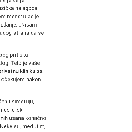
fizička nelagoda:
kom menstruacije
ouzdanje: „Nisam
ludog straha da se
bog pritiska
log. Telo je vaše i
privatnu kliniku za
ta očekujem nakon
enu simetriju,
 i estetski
dnih usana
konačno
 Neke su, međutim,