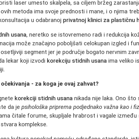
koristi laser umesto skalpela, sa ciljem bržeg zarastanj
 ovih metoda ima svoje prednosti i mane, i o njima tre
konsultacija u odabranoj
privatnoj klinici za plastičnu h
idnih usana
, neretko se istovremeno radi i redukcija k
inacija može značajno poboljšati celokupan izgled i fun
i osetljiviji segment jer je područje bogato nervnim za
a lekar koji izvodi
korekciju stidnih usana
ima veliko i
i.
a očekivanja - za koga je ovaj zahvat?
rgnete
korekciji stidnih usana
nikada nije laka. Ono što 
ste da je
psihološka priprema podjednako važna kao i fi
ma čitale forume, skupljale hrabrost i vagale između s
 stvara komplekse.
mena kultura ponekad nameću određene standarde, istin