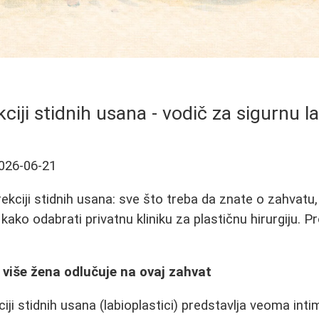
ciji stidnih usana - vodič za sigurnu l
026-06-21
rekciji stidnih usana: sve što treba da znate o zahvat
 kako odabrati privatnu kliniku za plastičnu hirurgiju. Pr
 više žena odlučuje na ovaj zahvat
iji stidnih usana (labioplastici) predstavlja veoma int