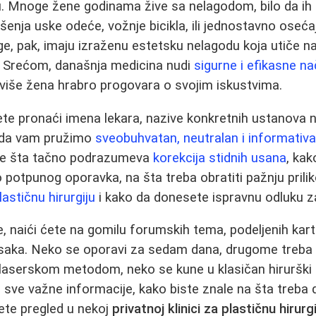
. Mnoge žene godinama žive sa nelagodom, bilo da ih 
enja uske odeće, vožnje bicikla, ili jednostavno osećaj 
uge, pak, imaju izraženu estetsku nelagodu koja utiče
 Srećom, današnja medicina nudi
sigurne i efikasne na
 više žena hrabro progovara o svojim iskustvima.
e pronaći imena lekara, nazive konkretnih ustanova ni
 da vam pružimo
sveobuhvatan, neutralan i informativa
e šta tačno podrazumeva
korekcija stidnih usana
, kak
o potpunog oporavka, na šta treba obratiti pažnju pril
lastičnu hirurgiju
i kako da donesete ispravnu odluku z
e, naići ćete na gomilu forumskih tema, podeljenih kart
isaka. Neko se oporavi za sedam dana, drugome treba n
 laserskom metodom, neko se kune u klasičan hirurški
ali sve važne informacije, kako biste znale na šta treb
ete pregled u nekoj
privatnoj klinici za plastičnu hirurgi