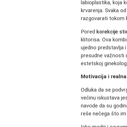
labioplastika, koja 
krvarenja. Svaka od
razgovarati tokom 
Pored
korekcije st
klitorisa. Ova komb
ujedno predstavlja 
presudne važnosti d
estetskoj ginekologij
Motivacija i realn
Odluka da se podv
većinu iskustava je
navode da su godina
reše nečega što im
Iako mediji i savre