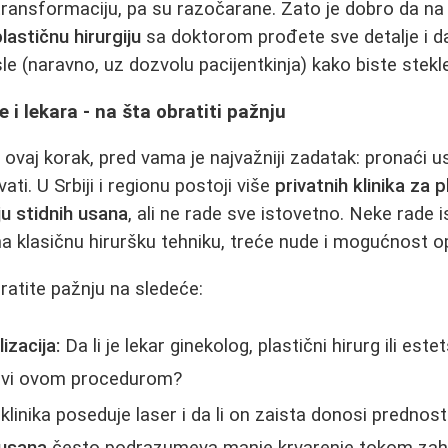
ransformaciju, pa su razočarane. Zato je dobro da na
plastičnu hirurgiju
sa doktorom prođete sve detalje i 
sle (naravno, uz dozvolu pacijentkinja) kako biste stekle
e i lekara - na šta obratiti pažnju
 ovaj korak, pred vama je najvažniji zadatak: pronaći u
i. U Srbiji i regionu postoji više
privatnih klinika za p
ju stidnih usana
, ali ne rade sve istovetno. Neke rade i
na klasičnu hiruršku tehniku, treće nude i mogućnost o
ratite pažnju na sledeće:
izacija:
Da li je lekar ginekolog, plastični hirurg ili est
avi ovom procedurom?
 klinika poseduje laser i da li on zaista donosi predno
 usana
često podrazumeva manje krvarenje tokom zahv