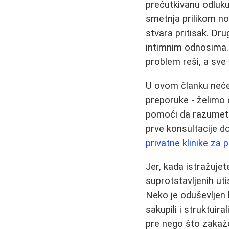
prećutkivanu odluku
smetnja prilikom noš
stvara pritisak. Dr
intimnim odnosima.
problem reši, a sve
U ovom članku nećet
preporuke - želimo
pomoći da razumet
prve konsultacije d
privatne klinike za p
Jer, kada istražujet
suprotstavljenih ut
Neko je oduševljen
sakupili i struktuir
pre nego što zakaž