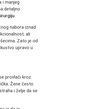
a i manjeg
ba detaljno
irurgiju
.
ožnog nabora iznad
kcionalnost, ali
vršecima. Zato je od
skustvo upravo u
se provlači kroz
zička
. Žene često
traha i želje da se
a je da je