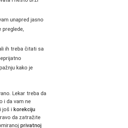
vam unapred jasno
e preglede,
 ih treba čitati sa
neprijatno
 pažnju kako je
ano. Lekar treba da
lo i da vam ne
 još i
korekciju
pravo da zatražite
nomiranoj
privatnoj