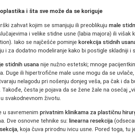
ioplastika i šta sve može da se koriguje
urški zahvat kojim se smanjuju ili preoblikuju
male stid
lučajevima i velike stidne usne (labia majora) ili višak 
ction). Iako se najčešće pominje
korekcija stidnih usan
i za dodatno modeliranje kako bi postigle skladniji i si
je stidnih usana
nije nužno estetski; mnoge pacijentki
a. Duge ili hipertrofične male usne mogu da se uvlače,
 stvaraju nelagodu pri nošenju donjeg veša, pa čak i da
Takođe, česta je pojava da se žene žale na osećaj „vi
 u svakodnevnom životu.
se u savremenim
privatnim klinikama za plastičnu hirur
ina. Dve osnovne tehnike su:
linearna resekcija
(odsecanj
sekcija
, koja čuva prirodnu ivicu usne. Pored toga, tu j