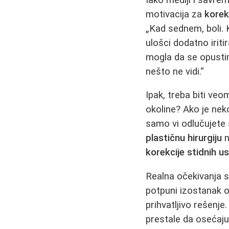
motivacija za
korek
„Kad sednem, boli. 
ulošci dodatno irit
mogla da se opusti
nešto ne vidi.“
Ipak, treba biti veo
okoline? Ako je neko
samo vi odlučujete 
plastičnu hirurgiju
n
korekcije stidnih u
Realna očekivanja s
potpuni izostanak ož
prihvatljivo rešen
prestale da osećaj