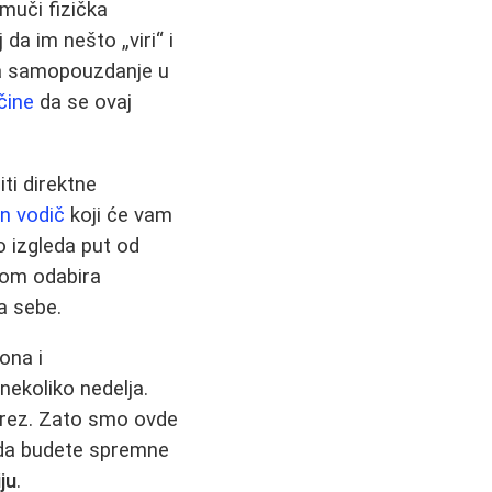
muči fizička
da im nešto „viri“ i
 na samopouzdanje u
čine
da se ovaj
ti direktne
n vodič
koji će vam
o izgleda put od
ikom odabira
a sebe.
ona i
ekoliko nedelja.
 rez. Zato smo ovde
a da budete spremne
ju
.