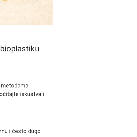
abioplastiku
u, metodama,
očitajte iskustva i
imnu i često dugo