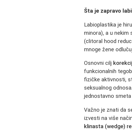
Šta je zapravo lab
Labioplastika je hir
minora), a u nekim s
(clitoral hood redu
mnoge žene odlučuju 
Osnovni cilj
korekci
funkcionalnih tegob
fizičke aktivnosti,
seksualnog odnosa. 
jednostavno smeta
Važno je znati da 
izvesti na više nač
klinasta (wedge) re