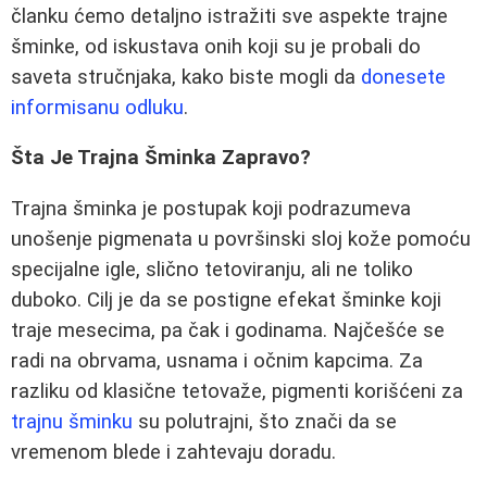
članku ćemo detaljno istražiti sve aspekte trajne
šminke, od iskustava onih koji su je probali do
saveta stručnjaka, kako biste mogli da
donesete
informisanu odluku
.
Šta Je Trajna Šminka Zapravo?
Trajna šminka je postupak koji podrazumeva
unošenje pigmenata u površinski sloj kože pomoću
specijalne igle, slično tetoviranju, ali ne toliko
duboko. Cilj je da se postigne efekat šminke koji
traje mesecima, pa čak i godinama. Najčešće se
radi na obrvama, usnama i očnim kapcima. Za
razliku od klasične tetovaže, pigmenti korišćeni za
trajnu šminku
su polutrajni, što znači da se
vremenom blede i zahtevaju doradu.