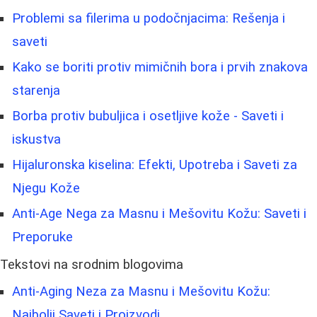
Problemi sa filerima u podočnjacima: Rešenja i
saveti
Kako se boriti protiv mimičnih bora i prvih znakova
starenja
Borbа protiv bubuljica i osetljive kože - Saveti i
iskustva
Hijaluronska kiselina: Efekti, Upotreba i Saveti za
Njegu Kože
Anti-Age Nega za Masnu i Mešovitu Kožu: Saveti i
Preporuke
Tekstovi na srodnim blogovima
Anti-Aging Neza za Masnu i Mešovitu Kožu:
Najbolji Saveti i Proizvodi