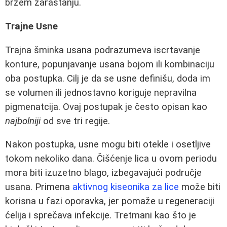
bržem zarastanju.
Trajne Usne
Trajna šminka usana podrazumeva iscrtavanje
konture, popunjavanje usana bojom ili kombinaciju
oba postupka. Cilj je da se usne definišu, doda im
se volumen ili jednostavno koriguje nepravilna
pigmenatcija. Ovaj postupak je često opisan kao
najbolniji
od sve tri regije.
Nakon postupka, usne mogu biti otekle i osetljive
tokom nekoliko dana. Čišćenje lica u ovom periodu
mora biti izuzetno blago, izbegavajući područje
usana. Primena
aktivnog kiseonika za lice
može biti
korisna u fazi oporavka, jer pomaže u regeneraciji
ćelija i sprečava infekcije. Tretmani kao što je