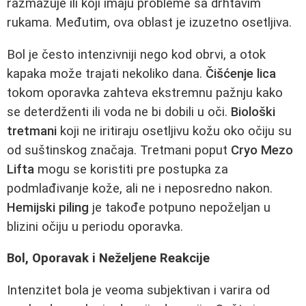
razmazuje ili koji imaju probleme sa drhtavim
rukama. Međutim, ova oblast je izuzetno osetljiva.
Bol je često intenzivniji nego kod obrvi, a otok
kapaka može trajati nekoliko dana.
Čišćenje lica
tokom oporavka zahteva ekstremnu pažnju kako
se deterdženti ili voda ne bi dobili u oči.
Biološki
tretmani
koji ne iritiraju osetljivu kožu oko očiju su
od suštinskog značaja. Tretmani poput
Cryo Mezo
Lifta
mogu se koristiti pre postupka za
podmlađivanje kože, ali ne i neposredno nakon.
Hemijski piling
je takođe potpuno nepoželjan u
blizini očiju u periodu oporavka.
Bol, Oporavak i Neželjene Reakcije
Intenzitet bola je veoma subjektivan i varira od