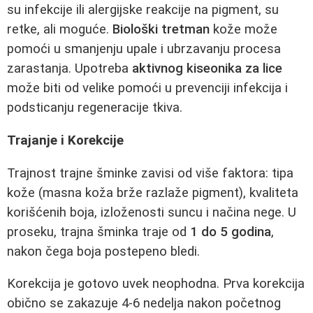
su infekcije ili alergijske reakcije na pigment, su
retke, ali moguće.
Biološki tretman
kože može
pomoći u smanjenju upale i ubrzavanju procesa
zarastanja. Upotreba
aktivnog kiseonika za lice
može biti od velike pomoći u prevenciji infekcija i
podsticanju regeneracije tkiva.
Trajanje i Korekcije
Trajnost trajne šminke zavisi od više faktora: tipa
kože (masna koža brže razlaže pigment), kvaliteta
korišćenih boja, izloženosti suncu i načina nege. U
proseku, trajna šminka traje od
1 do 5 godina
,
nakon čega boja postepeno bledi.
Korekcija je gotovo uvek neophodna. Prva korekcija
obično se zakazuje 4-6 nedelja nakon početnog