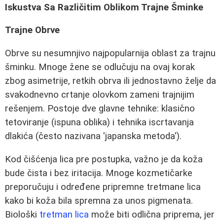
Iskustva Sa Različitim Oblikom Trajne Šminke
Trajne Obrve
Obrve su nesumnjivo najpopularnija oblast za trajnu
šminku. Mnoge žene se odlučuju na ovaj korak
zbog asimetrije, retkih obrva ili jednostavno želje da
svakodnevno crtanje olovkom zameni trajnijim
rešenjem. Postoje dve glavne tehnike: klasično
tetoviranje (ispuna oblika) i tehnika iscrtavanja
dlakića (često nazivana 'japanska metoda').
Kod čišćenja lica pre postupka, važno je da koža
bude čista i bez iritacija. Mnoge kozmetičarke
preporučuju i određene pripremne tretmane lica
kako bi koža bila spremna za unos pigmenata.
Biološki
tretman lica
može biti odlična priprema, jer