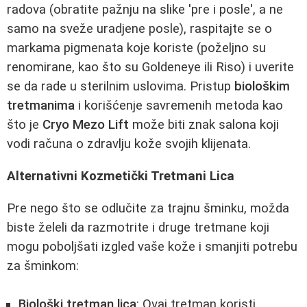
radova (obratite pažnju na slike 'pre i posle', a ne
samo na sveže uradjene posle), raspitajte se o
markama pigmenata koje koriste (poželjno su
renomirane, kao što su Goldeneye ili Riso) i uverite
se da rade u sterilnim uslovima. Pristup
biološkim
tretmanima
i korišćenje savremenih metoda kao
što je
Cryo Mezo Lift
može biti znak salona koji
vodi računa o zdravlju kože svojih klijenata.
Alternativni Kozmetički Tretmani Lica
Pre nego što se odlučite za trajnu šminku, možda
biste želeli da razmotrite i druge tretmane koji
mogu poboljšati izgled vaše kože i smanjiti potrebu
za šminkom:
Biološki tretman lica
: Ovaj tretman koristi