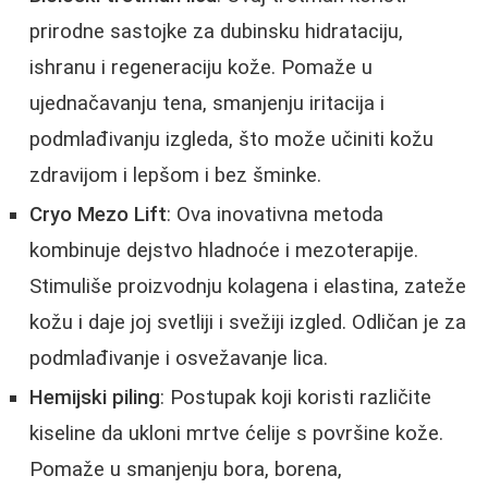
prirodne sastojke za dubinsku hidrataciju,
ishranu i regeneraciju kože. Pomaže u
ujednačavanju tena, smanjenju iritacija i
podmlađivanju izgleda, što može učiniti kožu
zdravijom i lepšom i bez šminke.
Cryo Mezo Lift
: Ova inovativna metoda
kombinuje dejstvo hladnoće i mezoterapije.
Stimuliše proizvodnju kolagena i elastina, zateže
kožu i daje joj svetliji i svežiji izgled. Odličan je za
podmlađivanje i osvežavanje lica.
Hemijski piling
: Postupak koji koristi različite
kiseline da ukloni mrtve ćelije s površine kože.
Pomaže u smanjenju bora, borena,