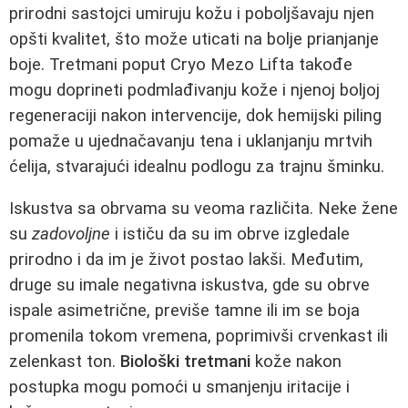
prirodni sastojci umiruju kožu i poboljšavaju njen
opšti kvalitet, što može uticati na bolje prianjanje
boje. Tretmani poput Cryo Mezo Lifta takođe
mogu doprineti podmlađivanju kože i njenoj boljoj
regeneraciji nakon intervencije, dok hemijski piling
pomaže u ujednačavanju tena i uklanjanju mrtvih
ćelija, stvarajući idealnu podlogu za trajnu šminku.
Iskustva sa obrvama su veoma različita. Neke žene
su
zadovoljne
i ističu da su im obrve izgledale
prirodno i da im je život postao lakši. Međutim,
druge su imale negativna iskustva, gde su obrve
ispale asimetrične, previše tamne ili im se boja
promenila tokom vremena, poprimivši crvenkast ili
zelenkast ton.
Biološki tretmani
kože nakon
postupka mogu pomoći u smanjenju iritacije i