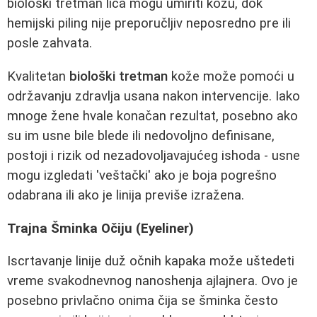
biološki tretman lica mogu umiriti kožu, dok
hemijski piling nije preporučljiv neposredno pre ili
posle zahvata.
Kvalitetan
biološki tretman
kože može pomoći u
održavanju zdravlja usana nakon intervencije. Iako
mnoge žene hvale konačan rezultat, posebno ako
su im usne bile blede ili nedovoljno definisane,
postoji i rizik od nezadovoljavajućeg ishoda - usne
mogu izgledati 'veštački' ako je boja pogrešno
odabrana ili ako je linija previše izražena.
Trajna Šminka Očiju (Eyeliner)
Iscrtavanje linije duž očnih kapaka može uštedeti
vreme svakodnevnog nanoshenja ajlajnera. Ovo je
posebno privlačno onima čija se šminka često