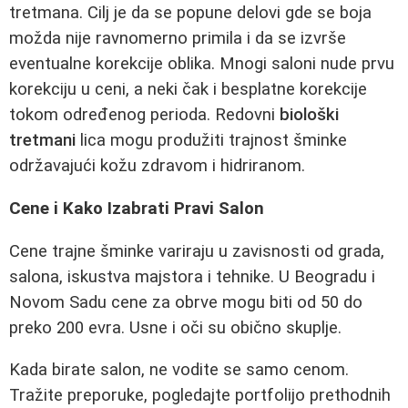
tretmana. Cilj je da se popune delovi gde se boja
možda nije ravnomerno primila i da se izvrše
eventualne korekcije oblika. Mnogi saloni nude prvu
korekciju u ceni, a neki čak i besplatne korekcije
tokom određenog perioda. Redovni
biološki
tretmani
lica mogu produžiti trajnost šminke
održavajući kožu zdravom i hidriranom.
Cene i Kako Izabrati Pravi Salon
Cene trajne šminke variraju u zavisnosti od grada,
salona, iskustva majstora i tehnike. U Beogradu i
Novom Sadu cene za obrve mogu biti od 50 do
preko 200 evra. Usne i oči su obično skuplje.
Kada birate salon, ne vodite se samo cenom.
Tražite preporuke, pogledajte portfolijo prethodnih