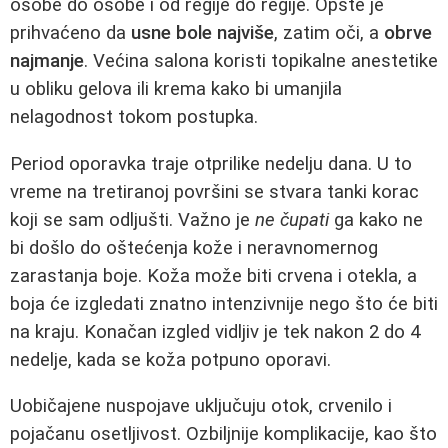
osobe do osobe i od regije do regije. Opšte je
prihvaćeno da
usne bole najviše
, zatim oči, a
obrve
najmanje
. Većina salona koristi topikalne anestetike
u obliku gelova ili krema kako bi umanjila
nelagodnost tokom postupka.
Period oporavka traje otprilike nedelju dana. U to
vreme na tretiranoj površini se stvara tanki korac
koji se sam odljušti. Važno je
ne čupati
ga kako ne
bi došlo do oštećenja kože i neravnomernog
zarastanja boje. Koža može biti crvena i otekla, a
boja će izgledati znatno intenzivnije nego što će biti
na kraju. Konačan izgled vidljiv je tek nakon 2 do 4
nedelje, kada se koža potpuno oporavi.
Uobičajene nuspojave uključuju otok, crvenilo i
pojačanu osetljivost. Ozbiljnije komplikacije, kao što