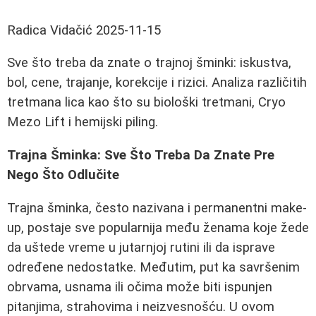
Radica Vidačić
2025-11-15
Sve što treba da znate o trajnoj šminki: iskustva,
bol, cene, trajanje, korekcije i rizici. Analiza različitih
tretmana lica kao što su biološki tretmani, Cryo
Mezo Lift i hemijski piling.
Trajna Šminka: Sve Što Treba Da Znate Pre
Nego Što Odlučite
Trajna šminka, često nazivana i permanentni make-
up, postaje sve popularnija među ženama koje žede
da uštede vreme u jutarnjoj rutini ili da isprave
određene nedostatke. Međutim, put ka savršenim
obrvama, usnama ili očima može biti ispunjen
pitanjima, strahovima i neizvesnošću. U ovom