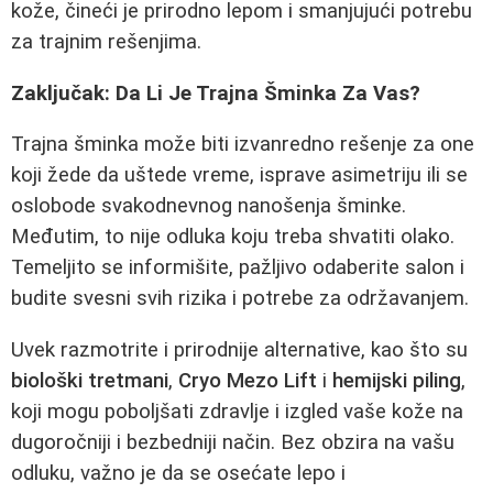
kože, čineći je prirodno lepom i smanjujući potrebu
za trajnim rešenjima.
Zaključak: Da Li Je Trajna Šminka Za Vas?
Trajna šminka može biti izvanredno rešenje za one
koji žede da uštede vreme, isprave asimetriju ili se
oslobode svakodnevnog nanošenja šminke.
Međutim, to nije odluka koju treba shvatiti olako.
Temeljito se informišite, pažljivo odaberite salon i
budite svesni svih rizika i potrebe za održavanjem.
Uvek razmotrite i prirodnije alternative, kao što su
biološki tretmani
,
Cryo Mezo Lift
i
hemijski piling
,
koji mogu poboljšati zdravlje i izgled vaše kože na
dugoročniji i bezbedniji način. Bez obzira na vašu
odluku, važno je da se osećate lepo i