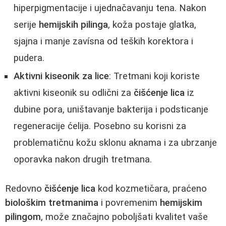
hiperpigmentacije i ujednačavanju tena. Nakon
serije
hemijskih pilinga
, koža postaje glatka,
sjajna i manje zavísna od teških korektora i
pudera.
Aktivni kiseonik za lice
: Tretmani koji koriste
aktivni kiseonik su odlični za
čišćenje lica
iz
dubine pora, uništavanje bakterija i podsticanje
regeneracije ćelija. Posebno su korisni za
problematičnu kožu sklonu aknama i za ubrzanje
oporavka nakon drugih tretmana.
Redovno
čišćenje lica
kod kozmetičara, praćeno
biološkim tretmanima
i povremenim
hemijskim
pilingom
, može značajno poboljšati kvalitet vaše