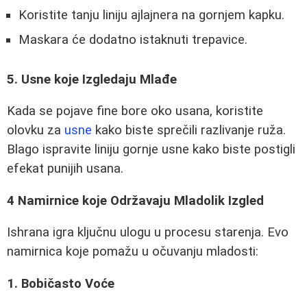
Koristite tanju liniju ajlajnera na gornjem kapku.
Maskara će dodatno istaknuti trepavice.
5. Usne koje Izgledaju Mlađe
Kada se pojave fine bore oko usana, koristite
olovku za
usne
kako biste sprečili razlivanje ruža.
Blago ispravite liniju gornje usne kako biste postigli
efekat punijih usana.
4 Namirnice koje Održavaju Mladolik Izgled
Ishrana igra ključnu ulogu u procesu starenja. Evo
namirnica koje pomažu u očuvanju mladosti:
1. Bobičasto Voće