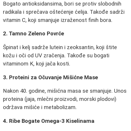
Bogato antioksidansima, bori se protiv slobodnih
radikala i sprečava oštećenje ćelija. Takođe sadrži
vitamin C, koji smanjuje izraženost finih bora.
2. Tamno Zeleno Povrće
Špinat i kelj sadrže lutein i zeoksantin, koji štite
kožu i oči od UV zračenja. Takođe su bogati
vitaminom K, koji jača kosti.
3. Proteini za Očuvanje Mišićne Mase
Nakon 40. godine, mišićna masa se smanjuje. Unos
proteina (jaja, mlečni proizvodi, morski plodovi)
održava mišiće i metabolizam.
4. Ribe Bogate Omega-3 Kiselinama