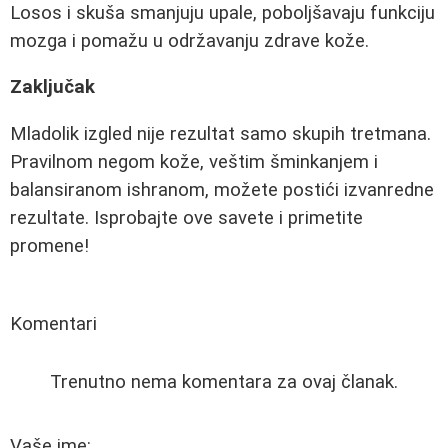
Losos i skuša smanjuju upale, poboljšavaju funkciju
mozga i pomažu u održavanju zdrave kože.
Zaključak
Mladolik izgled nije rezultat samo skupih tretmana.
Pravilnom negom kože, veštim šminkanjem i
balansiranom ishranom, možete postići izvanredne
rezultate. Isprobajte ove savete i primetite
promene!
Komentari
Trenutno nema komentara za ovaj članak.
Vaše ime: