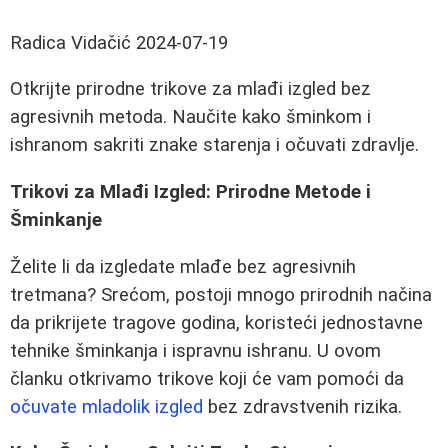
Radica Vidačić
2024-07-19
Otkrijte prirodne trikove za mlađi izgled bez
agresivnih metoda. Naučite kako šminkom i
ishranom sakriti znake starenja i očuvati zdravlje.
Trikovi za Mlađi Izgled: Prirodne Metode i
Šminkanje
Želite li da izgledate mlađe bez agresivnih
tretmana? Srećom, postoji mnogo prirodnih načina
da prikrijete tragove godina, koristeći jednostavne
tehnike šminkanja i ispravnu ishranu. U ovom
članku otkrivamo trikove koji će vam pomoći da
očuvate mladolik izgled
bez zdravstvenih rizika.