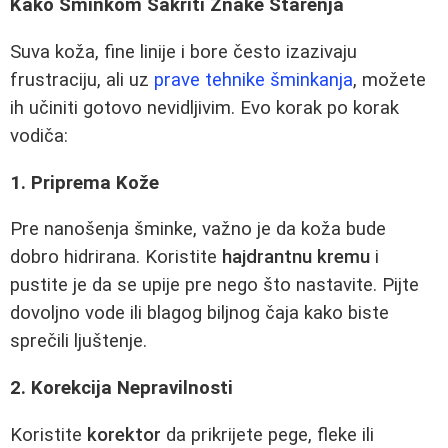
Kako Šminkom Sakriti Znake Starenja
Suva koža, fine linije i bore često izazivaju
frustraciju, ali uz
prave tehnike šminkanja
, možete
ih učiniti gotovo nevidljivim. Evo korak po korak
vodiča:
1. Priprema Kože
Pre nanošenja šminke, važno je da koža bude
dobro hidrirana. Koristite
hajdrantnu kremu
i
pustite je da se upije pre nego što nastavite. Pijte
dovoljno vode ili blagog biljnog čaja kako biste
sprečili ljuštenje.
2. Korekcija Nepravilnosti
Koristite
korektor
da prikrijete pege, fleke ili