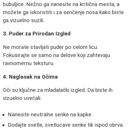
bubuljice. Nežno ga nanesite na kritična mesta, a
možete ga iskoristiti i za senčenje nosa kako biste
ga vizuelno suzili.
3. Puder za Prirodan Izgled
Ne morate stavljati puder po celom licu.
Fokusirajte se samo na delove koji zahtevaju
ravnomernu teksturu.
4. Naglasak na Očima
Oči su ključne za mladalački izgled. Da biste ih
vizuelno uvećali:
Nanesite neutralne senke na kapke.
Dodajte svetle, svetlucave senke tik ispod obrva.