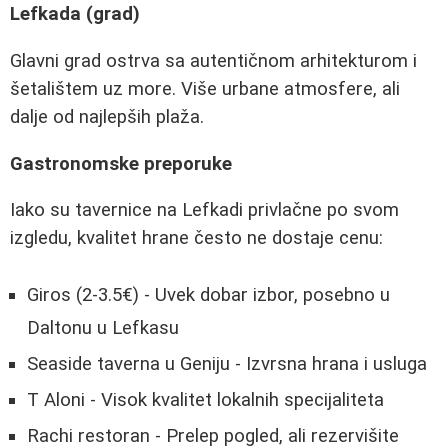
Lefkada (grad)
Glavni grad ostrva sa autentičnom arhitekturom i
šetalištem uz more. Više urbane atmosfere, ali
dalje od najlepših plaža.
Gastronomske preporuke
Iako su tavernice na Lefkadi privlačne po svom
izgledu, kvalitet hrane često ne dostaje cenu:
Giros (2-3.5€) - Uvek dobar izbor, posebno u
Daltonu u Lefkasu
Seaside taverna u Geniju - Izvrsna hrana i usluga
T Aloni - Visok kvalitet lokalnih specijaliteta
Rachi restoran - Prelep pogled, ali rezervišite