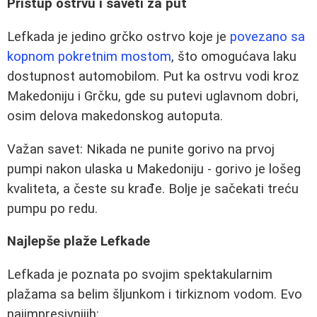
Pristup ostrvu i saveti za put
Lefkada je jedino grčko ostrvo koje je
povezano sa
kopnom pokretnim mostom
, što omogućava laku
dostupnost automobilom. Put ka ostrvu vodi kroz
Makedoniju i Grčku, gde su putevi uglavnom dobri,
osim delova makedonskog autoputa.
Važan savet: Nikada ne punite gorivo na prvoj
pumpi nakon ulaska u Makedoniju - gorivo je lošeg
kvaliteta, a česte su krađe. Bolje je sačekati treću
pumpu po redu.
Najlepše plaže Lefkade
Lefkada je poznata po svojim spektakularnim
plažama sa belim šljunkom i tirkiznom vodom. Evo
najimpresivnijih: