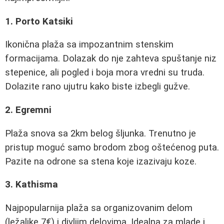
1. Porto Katsiki
Ikonična plaža sa impozantnim stenskim
formacijama. Dolazak do nje zahteva spuštanje niz
stepenice, ali pogled i boja mora vredni su truda.
Dolazite rano ujutru kako biste izbegli gužve.
2. Egremni
Plaža snova sa 2km belog šljunka. Trenutno je
pristup moguć samo brodom zbog oštećenog puta.
Pazite na odrone sa stena koje izazivaju koze.
3. Kathisma
Najpopularnija plaža sa organizovanim delom
(ležaljke 7€) i divljim delovima. Idealna za mlade i