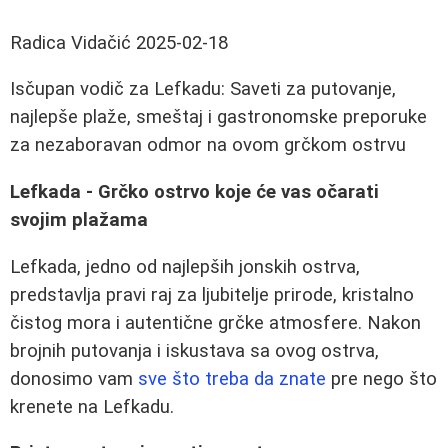
Radica Vidačić
2025-02-18
Isčupan vodič za Lefkadu: Saveti za putovanje,
najlepše plaže, smeštaj i gastronomske preporuke
za nezaboravan odmor na ovom grčkom ostrvu
Lefkada - Grčko ostrvo koje će vas očarati
svojim plažama
Lefkada, jedno od najlepših jonskih ostrva,
predstavlja pravi raj za ljubitelje prirode, kristalno
čistog mora i autentične grčke atmosfere. Nakon
brojnih putovanja i iskustava sa ovog ostrva,
donosimo vam
sve što treba da znate
pre nego što
krenete na Lefkadu.