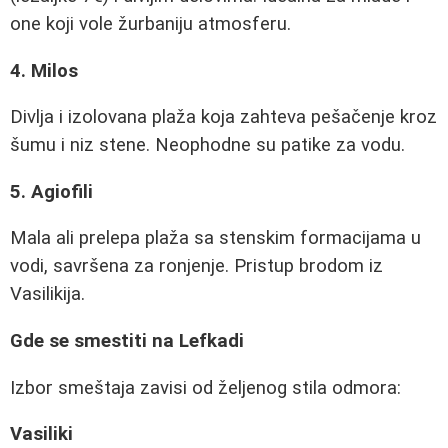
one koji vole žurbaniju atmosferu.
4. Milos
Divlja i izolovana plaža koja zahteva pešačenje kroz
šumu i niz stene. Neophodne su patike za vodu.
5. Agiofili
Mala ali prelepa plaža sa stenskim formacijama u
vodi, savršena za ronjenje. Pristup brodom iz
Vasilikija.
Gde se smestiti na Lefkadi
Izbor smeštaja zavisi od željenog stila odmora:
Vasiliki