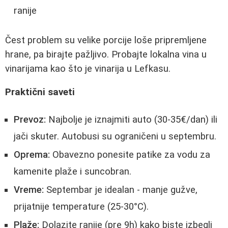
ranije
Čest problem su velike porcije loše pripremljene
hrane, pa birajte pažljivo. Probajte lokalna vina u
vinarijama kao što je vinarija u Lefkasu.
Praktični saveti
Prevoz:
Najbolje je iznajmiti auto (30-35€/dan) ili
jači skuter. Autobusi su ograničeni u septembru.
Oprema:
Obavezno ponesite patike za vodu za
kamenite plaže i suncobran.
Vreme:
Septembar je idealan - manje gužve,
prijatnije temperature (25-30°C).
Plaže:
Dolazite ranije (pre 9h) kako biste izbegli