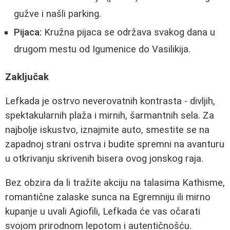
gužve i našli parking.
Pijaca:
Kružna pijaca se održava svakog dana u
drugom mestu od Igumenice do Vasilikija.
Zaključak
Lefkada je ostrvo neverovatnih kontrasta - divljih,
spektakularnih plaža i mirnih, šarmantnih sela. Za
najbolje iskustvo, iznajmite auto, smestite se na
zapadnoj strani ostrva i budite spremni na avanturu
u otkrivanju skrivenih bisera ovog jonskog raja.
Bez obzira da li tražite akciju na talasima Kathisme,
romantične zalaske sunca na Egremniju ili mirno
kupanje u uvali Agiofili, Lefkada će vas očarati
svojom prirodnom lepotom i autentičnošću.