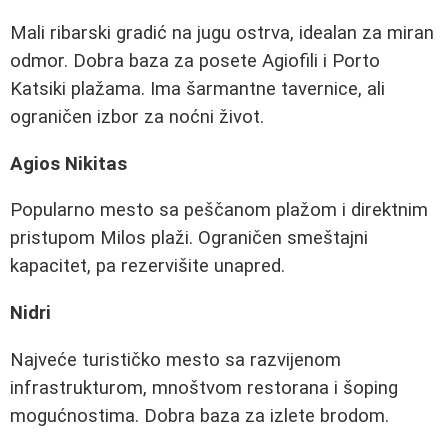
Mali ribarski gradić na jugu ostrva, idealan za miran
odmor. Dobra baza za posete Agiofili i Porto
Katsiki plažama. Ima šarmantne tavernice, ali
ograničen izbor za noćni život.
Agios Nikitas
Popularno mesto sa peščanom plažom i direktnim
pristupom Milos plaži. Ograničen smeštajni
kapacitet, pa rezervišite unapred.
Nidri
Najveće turističko mesto sa razvijenom
infrastrukturom, mnoštvom restorana i šoping
mogućnostima. Dobra baza za izlete brodom.