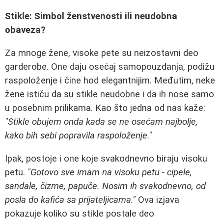
Stikle: Simbol ženstvenosti ili neudobna
obaveza?
Za mnoge žene, visoke pete su neizostavni deo
garderobe. One daju osećaj samopouzdanja, podižu
raspoloženje i čine hod elegantnijim. Međutim, neke
žene ističu da su stikle neudobne i da ih nose samo
u posebnim prilikama. Kao što jedna od nas kaže:
"Stikle obujem onda kada se ne osećam najbolje,
kako bih sebi popravila raspoloženje."
Ipak, postoje i one koje svakodnevno biraju visoku
petu.
"Gotovo sve imam na visoku petu - cipele,
sandale, čizme, papuče. Nosim ih svakodnevno, od
posla do kafića sa prijateljicama."
Ova izjava
pokazuje koliko su stikle postale deo