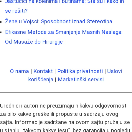
Jastučići na kolenima i butinama: Šta su i kako ih
se rešiti?
Žene u Vojsci: Sposobnost iznad Stereotipa
Efikasne Metode za Smanjenje Masnih Naslaga:
Od Masaže do Hirurgije
O nama
|
Kontakt
|
Politika privatnosti
|
Uslovi
korišćenja
|
Marketinški servisi
Urednici i autori ne preuzimaju nikakvu odgovornost
za bilo kakve greške ili propuste u sadržaju ovog
sajta. Informacije sadržane na ovom sajtu pružaju se
u stanju „takvom kakve jesu“, bez garancija u pogledu