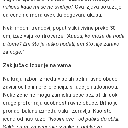
miliona kada mi se ne sviđaju."
Ova izjava pokazuje
da cena ne mora uvek da odgovara ukusu.
Neki modni trendovi, poput stikli visine preko 30
cm, izazivaju kontroverze.
"Auuuu, ko može da hoda
u tome? Em što je teško hodati, em što nije zdravo
za noge."
Zaključak: Izbor je na vama
Na kraju, izbor između visokih peti i ravne obuće
zavisi od ličnih preferencija, situacije i udobnosti.
Neke žene ne mogu zamisliti sebe bez stikli, dok
druge preferiraju udobnost ravne obuće. Bitno je
pronaći balans između stila i zdravlja. Kao što
jedna od nas kaže:
"Nosim sve - od patika do stikli.
Stikle su mi za večernje izlaske, a patike za