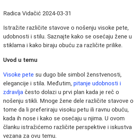
Radica Vidačić
2024-03-31
Istražite različite stavove o nošenju visoke pete,
udobnosti i stilu. Saznajte kako se osećaju žene u
stiklama i kako biraju obuću za različite prilike.
Uvod u temu
Visoke pete
su dugo bile simbol ženstvenosti,
elegancije i stila. Međutim,
pitanje udobnosti i
zdravlja
često dolazi u prvi plan kada je reč o
nošenju stikli. Mnoge žene dele različite stavove o
tome da li preferiraju visoku petu ili ravnu obuću,
kada ih nose i kako se osećaju u njima. U ovom
članku istražićemo različite perspektive i iskustva
vezana za ovu temu.