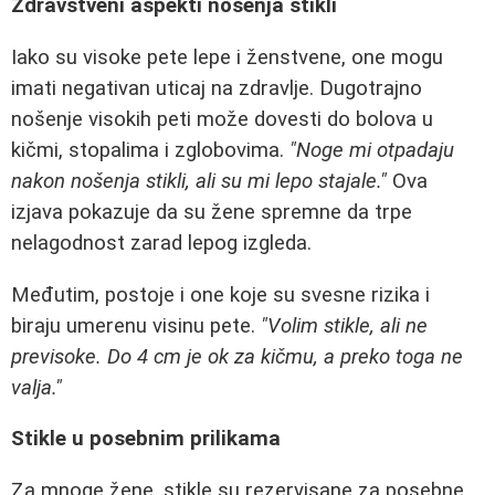
Zdravstveni aspekti nošenja stikli
Iako su visoke pete lepe i ženstvene, one mogu
imati negativan uticaj na zdravlje. Dugotrajno
nošenje visokih peti može dovesti do bolova u
kičmi, stopalima i zglobovima.
"Noge mi otpadaju
nakon nošenja stikli, ali su mi lepo stajale."
Ova
izjava pokazuje da su žene spremne da trpe
nelagodnost zarad lepog izgleda.
Međutim, postoje i one koje su svesne rizika i
biraju umerenu visinu pete.
"Volim stikle, ali ne
previsoke. Do 4 cm je ok za kičmu, a preko toga ne
valja."
Stikle u posebnim prilikama
Za mnoge žene, stikle su rezervisane za posebne