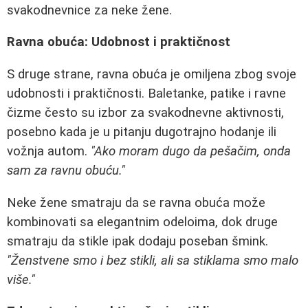
svakodnevnice za neke žene.
Ravna obuća: Udobnost i praktičnost
S druge strane, ravna obuća je omiljena zbog svoje
udobnosti i praktičnosti. Baletanke, patike i ravne
čizme često su izbor za svakodnevne aktivnosti,
posebno kada je u pitanju dugotrajno hodanje ili
vožnja autom.
"Ako moram dugo da pešačim, onda
sam za ravnu obuću."
Neke žene smatraju da se ravna obuća može
kombinovati sa elegantnim odeloima, dok druge
smatraju da stikle ipak dodaju poseban šmink.
"Ženstvene smo i bez stikli, ali sa stiklama smo malo
više."