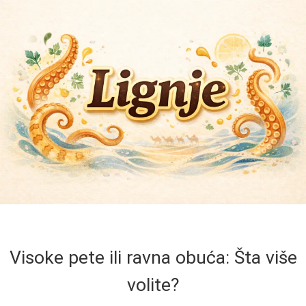
Visoke pete ili ravna obuća: Šta više
volite?