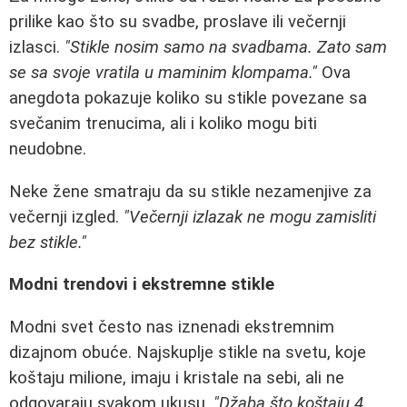
prilike kao što su svadbe, proslave ili večernji
izlasci.
"Stikle nosim samo na svadbama. Zato sam
se sa svoje vratila u maminim klompama."
Ova
anegdota pokazuje koliko su stikle povezane sa
svečanim trenucima, ali i koliko mogu biti
neudobne.
Neke žene smatraju da su stikle nezamenjive za
večernji izgled.
"Večernji izlazak ne mogu zamisliti
bez stikle."
Modni trendovi i ekstremne stikle
Modni svet često nas iznenadi ekstremnim
dizajnom obuće. Najskuplje stikle na svetu, koje
koštaju milione, imaju i kristale na sebi, ali ne
odgovaraju svakom ukusu.
"Džaba što koštaju 4