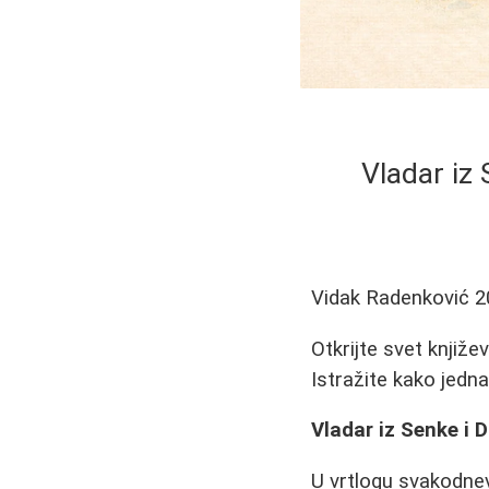
Vladar iz 
Vidak Radenković
2
Otkrijte svet knjiže
Istražite kako jedn
Vladar iz Senke i D
U vrtlogu svakodne