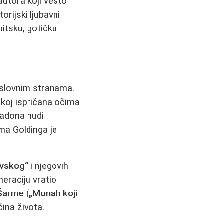
utora koji vešto
rijski ljubavni
 mitsku, gotičku
naslovnim stranama.
koj ispričana očima
adona nudi
ama Goldinga je
vskog“
i njegovih
neraciju vratio
Šarme
(
„Monah koji
ina života.