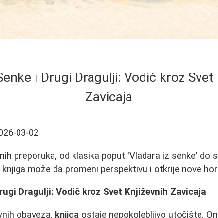
Senke i Drugi Dragulji: Vodič kroz Svet
Zavicaja
026-03-02
vnih preporuka, od klasika poput 'Vladara iz senke' do 
a knjiga može da promeni perspektivu i otkrije nove hor
rugi Dragulji: Vodič kroz Svet Književnih Zavicaja
vnih obaveza,
knjiga
ostaje nepokolebljivo utočište. O