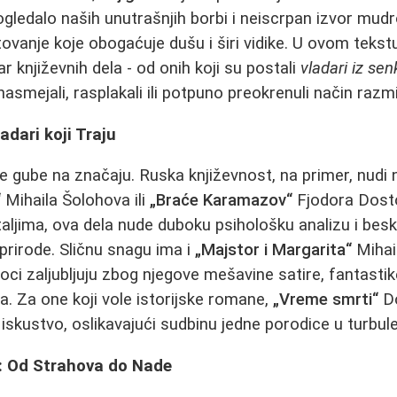
ledalo naših unutrašnjih borbi i neiscrpan izvor mudros
tovanje koje obogaćuje dušu i širi vidike. U ovom tek
ar književnih dela - od onih koji su postali
vladari iz sen
nasmejali, rasplakali ili potpuno preokrenuli način razmi
adari koji Traju
e gube na značaju. Ruska književnost, na primer, nudi 
“
Mihaila Šolohova ili
„Braće Karamazov“
Fjodora Dosto
taljima, ova dela nude duboku psihološku analizu i b
 prirode. Sličnu snagu ima i
„Majstor i Margarita“
Mihai
aoci zaljubljuju zbog njegove mešavine satire, fantasti
a. Za one koji vole istorijske romane,
„Vreme smrti“
Do
skustvo, oslikavajući sudbinu jedne porodice u turbu
: Od Strahova do Nade