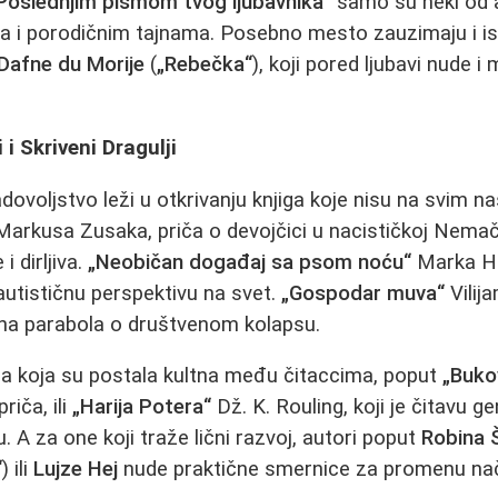
Poslednjim pismom tvog ljubavnika“
samo su neki od a
a i porodičnim tajnama. Posebno mesto zauzimaju i isto
Dafne du Morije
(
„Rebečka“
), koji pored ljubavi nude i
 i Skriveni Dragulji
ovoljstvo leži u otkrivanju knjiga koje nisu na svim 
arkusa Zusaka, priča o devojčici u nacističkoj Nemač
i dirljiva.
„Neobičan događaj sa psom noću“
Marka H
autističnu perspektivu na svet.
„Gospodar muva“
Vilij
tna parabola o društvenom kolapsu.
la koja su postala kultna među čitaccima, poput
„Buko
riča, ili
„Harija Potera“
Dž. K. Rouling, koji je čitavu ge
u. A za one koji traže lični razvoj, autori poput
Robina 
“
) ili
Lujze Hej
nude praktične smernice za promenu nač