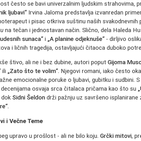
ost često se bavi univerzalnim ljudskim strahovima, p
nik ljubavi“
Irvina Jaloma predstavlja izvanredan primer
hoterapeut i pisac otkriva suštinu naših svakodnevnih p
tu
na tečan i jednostavan način. Slično, dela Haleda Hu
čudesnih sunaca“
i
„A planine odjeknuše“
- dirljivo osli
ova i ličnih tragedija, ostavljajući čitaoca duboko pot
kše štivo, ali ne i bez dubine, autori poput
Gijoma Mus
“
ili
„Zato što te volim“
. Njegovi romani, iako često ok
ažne emocionalne poruke o ljubavi, gubitku i sudbini. S
decenijama osvaja srca čitalaca pričama kao što su
„
, dok
Sidni Šeldon
drži pažnju uz savršeno isplanirane 
re“
.
vi i Večne Teme
beg upravo u prošlost - ali ne bilo koju.
Grčki mitovi
, p