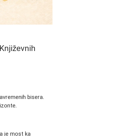
 Književnih
savremenih bisera.
izonte.
na je most ka