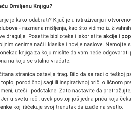
eću Omiljenu Knjigu?
anje je kako odabrati? Ključ je u istraživanju i otvorenos
 klubove
- razmena mišljenja, kao što vidimo iz živahnih 
e dragulje. Posetite biblioteke i iskoristite
akcije i po
jnim cenima naći i klasike i novije naslove. Nemojte s
ponekad knjiga za koju mislite da vam neće odgovarat
ona na koju se stalno vraćate.
itana stranica ostavlja trag. Bilo da se radi o teškoj ps
, toploj porodičnoj sagi ili inspirativnoj priči o ličnom p
eni, uteši i podstakne. Zato nastavite da pretražujte, 
. Jer u svetu reči, uvek postoji još jedna priča koja ček
senke
koji iščekuje svoj trenutak da izađe na svetlo.