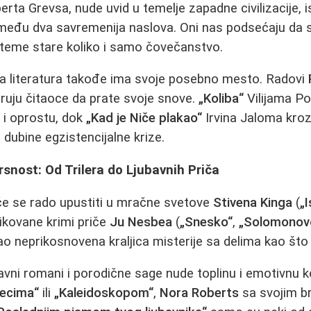
erta Grevsa, nude uvid u temelje zapadne civilizacije,
među dva savremenija naslova. Oni nas podsećaju da su 
 teme stare koliko i samo čovečanstvo.
na literatura takođe ima svoje posebno mesto. Radovi
bruju čitaoce da prate svoje snove.
„Koliba“
Vilijama Po
e i oprostu, dok
„Kad je Niče plakao“
Irvina Jaloma kroz 
 dubine egzistencijalne krize.
nost: Od Trilera do Ljubavnih Priča
i će se rado upustiti u mračne svetove
Stivena Kinga
(
„I
plikovane krimi priče
Ju Nesbea
(
„Snesko“
,
„Solomonov
kao neprikosnovena kraljica misterije sa delima kao što
bavni romani i porodične sage nude toplinu i emotivnu
jecima“
ili
„Kaleidoskopom“
,
Nora Roberts
sa svojim br