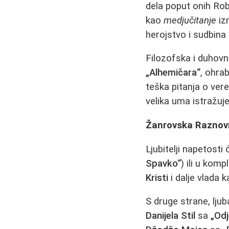
dela poput onih Rob
kao
medjučitanje
iz
herojstvo i sudbina
Filozofska i duhov
„Alhemičara“
, ohra
teška pitanja o ver
velika uma istražuje
Žanrovska Raznovrs
Ljubitelji napetost
Spavko“
) ili u kom
Kristi
i dalje vlada 
S druge strane, lju
Danijela Stil
sa
„Od