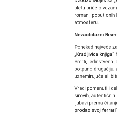
Džodžo Mojes
sa
„
pletu priče o vezam
romani, poput onih
atmosferu.
Nezaobilazni Biseri
Ponekad najveće zad
„Kradljivica knjiga“
M
Smrti, jedinstvena je 
potpuno drugačiju, 
uznemirujuća ali bi
Vredi pomenuti i de
sirovih, autentičnih p
ljubavi prema čitanj
prodao svoj ferrari