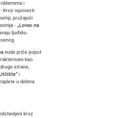
roblemima i
. Kroz ispovesti
atnji, pružajući
seinija -
„Lovac na
kavaju ljudsku
resenog.
oa
nude priče poput
arakterisani kao
 druge strane,
Utčište“
i
zaplete u delima
redstavljeni kroz