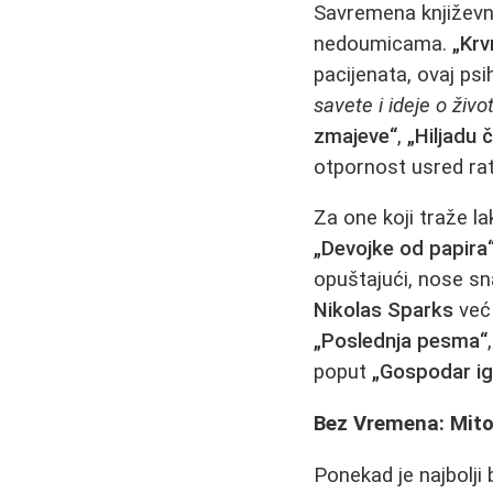
Savremena književn
nedoumicama.
„Krv
pacijenata, ovaj psi
savete i ideje o živo
zmajeve“
,
„Hiljadu 
otpornost usred rat
Za one koji traže la
„Devojke od papira
opuštajući, nose sn
Nikolas Sparks
već 
„Poslednja pesma“
poput
„Gospodar ig
Bez Vremena: Mito
Ponekad je najbolji 