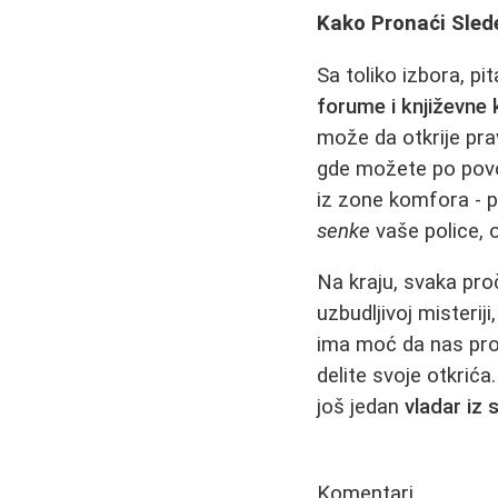
Kako Pronaći Sled
Sa toliko izbora, pit
forume i književne
može da otkrije prav
gde možete po povol
iz zone komfora - 
senke
vaše police, 
Na kraju, svaka proč
uzbudljivoj misteriji
ima moć da nas prom
delite svoje otkrića
još jedan
vladar iz 
Komentari