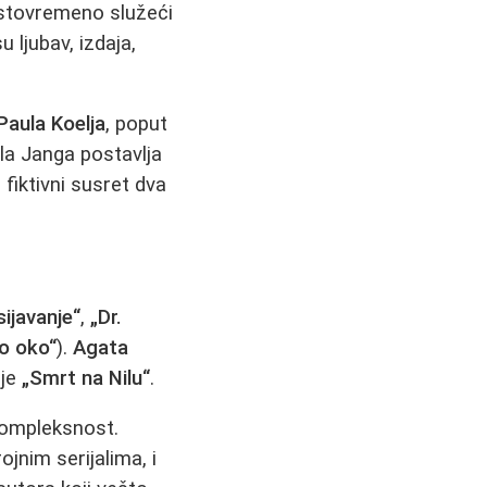
 istovremeno služeći
ljubav, izdaja,
Paula Koelja
, poput
la Janga postavlja
fiktivni susret dva
sijavanje“
,
„Dr.
o oko“
).
Agata
 je
„Smrt na Nilu“
.
 kompleksnost.
ojnim serijalima, i