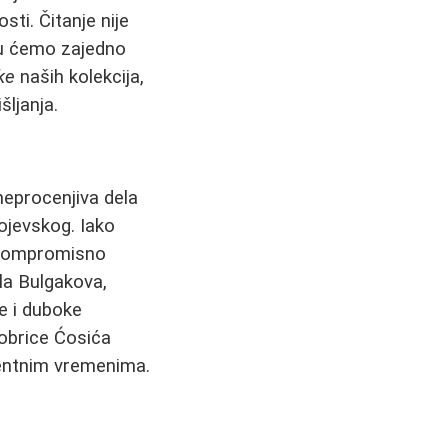
ti. Čitanje nije
stu ćemo zajedno
ke
naših kolekcija,
šljanja.
neprocenjiva dela
jevskog. Iako
eskompromisno
la Bulgakova,
ke i duboke
brice Ćosića
lentnim vremenima.