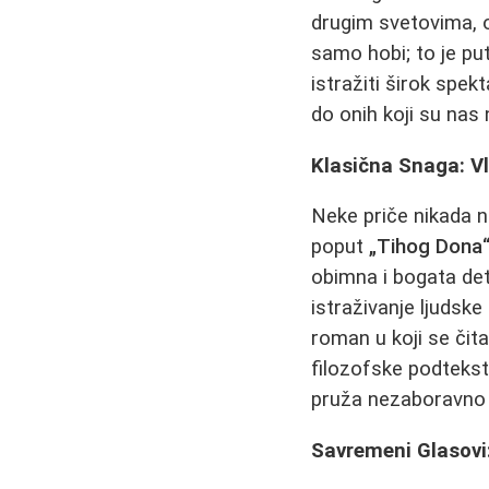
drugim svetovima, og
samo hobi; to je pu
istražiti širok spekt
do onih koji su nas 
Klasična Snaga: Vl
Neke priče nikada n
poput
„Tihog Dona
obimna i bogata de
istraživanje ljudske
roman u koji se čit
filozofske podtekst
pruža nezaboravno i
Savremeni Glasovi