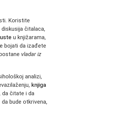
ti. Koristite
diskusija čitalaca,
puste
u knjižarama,
e bojati da izađete
i postane
vladar iz
ihološkoj analizi,
revazilaženju,
knjiga
da čitate i da
a da bude otkrivena,