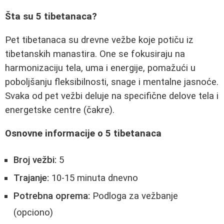
Šta su 5 tibetanaca?
Pet tibetanaca su drevne vežbe koje potiču iz
tibetanskih manastira. One se fokusiraju na
harmonizaciju tela, uma i energije, pomažući u
poboljšanju fleksibilnosti, snage i mentalne jasnoće.
Svaka od pet vežbi deluje na specifične delove tela i
energetske centre (čakre).
Osnovne informacije o 5 tibetanaca
Broj vežbi:
5
Trajanje:
10-15 minuta dnevno
Potrebna oprema:
Podloga za vežbanje
(opciono)