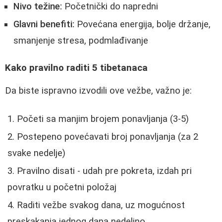
Nivo težine:
Početnički do napredni
Glavni benefiti:
Povećana energija, bolje držanje,
smanjenje stresa, podmlađivanje
Kako pravilno raditi 5 tibetanaca
Da biste ispravno izvodili ove vežbe, važno je:
Početi sa manjim brojem ponavljanja (3-5)
Postepeno povećavati broj ponavljanja (za 2
svake nedelje)
Pravilno disati - udah pre pokreta, izdah pri
povratku u početni položaj
Raditi vežbe svakog dana, uz mogućnost
preskakanja jednog dana nedeljno