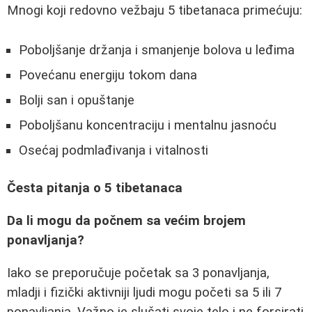
Mnogi koji redovno vežbaju 5 tibetanaca primećuju:
Poboljšanje držanja i smanjenje bolova u leđima
Povećanu energiju tokom dana
Bolji san i opuštanje
Poboljšanu koncentraciju i mentalnu jasnoću
Osećaj podmlađivanja i vitalnosti
Česta pitanja o 5 tibetanaca
Da li mogu da počnem sa većim brojem
ponavljanja?
Iako se preporučuje početak sa 3 ponavljanja,
mladji i fizički aktivniji ljudi mogu početi sa 5 ili 7
ponavljanja. Važno je slušati svoje telo i ne forsirati