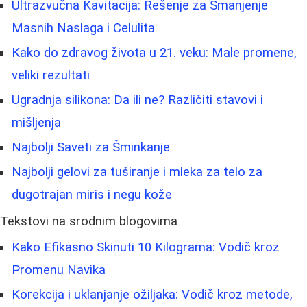
Ultrazvučna Kavitacija: Rešenje za Smanjenje
Masnih Naslaga i Celulita
Kako do zdravog života u 21. veku: Male promene,
veliki rezultati
Ugradnja silikona: Da ili ne? Različiti stavovi i
mišljenja
Najbolji Saveti za Šminkanje
Najbolji gelovi za tuširanje i mleka za telo za
dugotrajan miris i negu kože
Tekstovi na srodnim blogovima
Kako Efikasno Skinuti 10 Kilograma: Vodič kroz
Promenu Navika
Korekcija i uklanjanje ožiljaka: Vodič kroz metode,