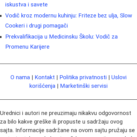
iskustva i savete
Vodič kroz modernu kuhinju: Friteze bez ulja, Slow
Cookeri i drugi pomagači
Prekvalifikacija u Medicinsku Školu: Vodič za
Promenu Karijere
O nama
|
Kontakt
|
Politika privatnosti
|
Uslovi
korišćenja
|
Marketinški servisi
Urednici i autori ne preuzimaju nikakvu odgovornost
za bilo kakve greške ili propuste u sadržaju ovog
sajta. Informacije sadržane na ovom sajtu pružaju se