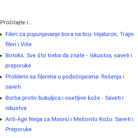
Pročitajte i...
Fileri za popunjavanje bora na licu: Hijaluron, Trajni
fileri i Više
Botoks: Sve što treba da znate - Iskustva, saveti i
preporuke
Problemi sa filerima u podočnjacima: Rešenja i
saveti
Borbа protiv bubuljica i osetljive kože - Saveti i
iskustva
Anti-Age Nega za Masnu i Mešovitu Kožu: Saveti i
Preporuke