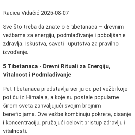
Radica Vidačić
2025-08-07
Sve što treba da znate o 5 tibetanaca – drevnim
vežbama za energiju, podmlađivanje i poboljšanje
zdravlja. Iskustva, saveti i uputstva za pravilno
izvođenje.
5 Tibetanaca - Drevni Rituali za Energiju,
Vitalnost i Podmlađivanje
Pet tibetanaca predstavlja seriju od pet vežbi koje
potiču iz Himalaja, a koje su postale popularne
širom sveta zahvaljujući svojim brojnim
beneficijama. Ove vežbe kombinuju pokrete, disanje
i koncentraciju, pružajući celovit pristup zdravlju i
vitalnosti.