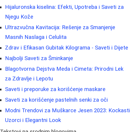
Hijaluronska kiselina: Efekti, Upotreba i Saveti za
Njegu Kože
Ultrazvučna Kavitacija: Rešenje za Smanjenje
Masnih Naslaga i Celulita
Zdrav i Efikasan Gubitak Kilograma - Saveti i Dijete
Najbolji Saveti za Šminkanje
Blagotvorna Dejstva Meda i Cimeta: Prirodni Lek
za Zdravlje i Lepotu
Saveti i preporuke za korišćenje maskare
Saveti za korišćenje pastelnih senki za oči
Modni Trendovi za Muškarce Jesen 2023: Kockasti
Uzorci i Elegantni Look
Tekstovi na srodnim blogovima