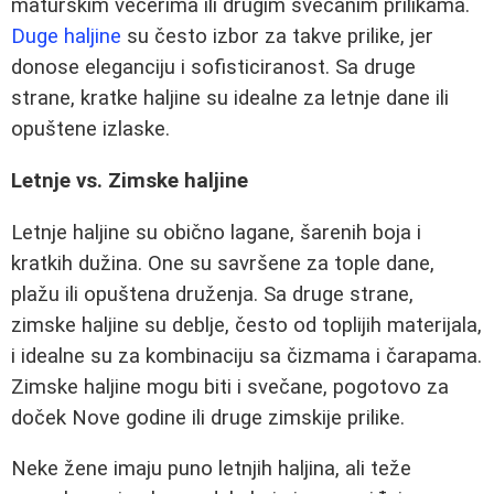
maturskim večerima ili drugim svečanim prilikama.
Duge haljine
su često izbor za takve prilike, jer
donose eleganciju i sofisticiranost. Sa druge
strane, kratke haljine su idealne za letnje dane ili
opuštene izlaske.
Letnje vs. Zimske haljine
Letnje haljine su obično lagane, šarenih boja i
kratkih dužina. One su savršene za tople dane,
plažu ili opuštena druženja. Sa druge strane,
zimske haljine su deblje, često od toplijih materijala,
i idealne su za kombinaciju sa čizmama i čarapama.
Zimske haljine mogu biti i svečane, pogotovo za
doček Nove godine ili druge zimskije prilike.
Neke žene imaju puno letnjih haljina, ali teže