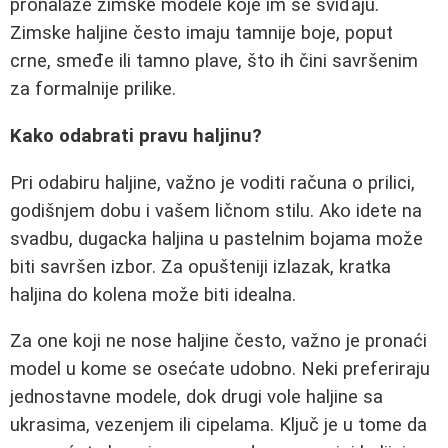
pronalaze zimske modele koje im se sviđaju.
Zimske haljine često imaju tamnije boje, poput
crne, smeđe ili tamno plave, što ih čini savršenim
za formalnije prilike.
Kako odabrati pravu haljinu?
Pri odabiru haljine, važno je voditi računa o prilici,
godišnjem dobu i vašem ličnom stilu. Ako idete na
svadbu, dugacka haljina u pastelnim bojama može
biti savršen izbor. Za opušteniji izlazak, kratka
haljina do kolena može biti idealna.
Za one koji ne nose haljine često, važno je pronaći
model u kome se osećate udobno. Neki preferiraju
jednostavne modele, dok drugi vole haljine sa
ukrasima, vezenjem ili cipelama. Ključ je u tome da