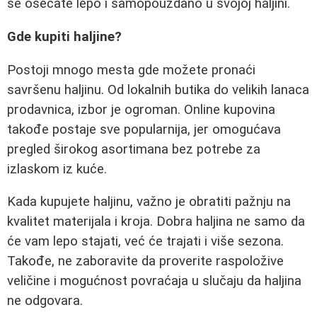
se osećate lepo i samopouzdano u svojoj haljini.
Gde kupiti haljine?
Postoji mnogo mesta gde možete pronaći
savršenu haljinu. Od lokalnih butika do velikih lanaca
prodavnica, izbor je ogroman. Online kupovina
takođe postaje sve popularnija, jer omogućava
pregled širokog asortimana bez potrebe za
izlaskom iz kuće.
Kada kupujete haljinu, važno je obratiti pažnju na
kvalitet materijala i kroja. Dobra haljina ne samo da
će vam lepo stajati, već će trajati i više sezona.
Takođe, ne zaboravite da proverite raspoložive
veličine i mogućnost povraćaja u slučaju da haljina
ne odgovara.