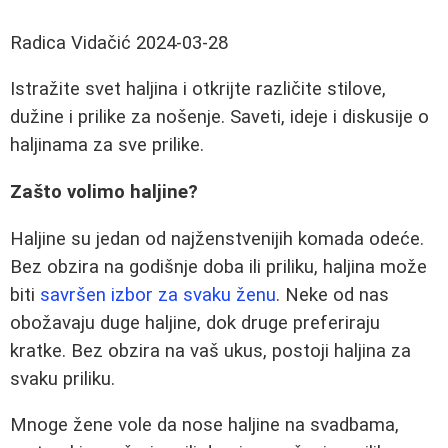
Radica Vidačić
2024-03-28
Istražite svet haljina i otkrijte različite stilove,
dužine i prilike za nošenje. Saveti, ideje i diskusije o
haljinama za sve prilike.
Zašto volimo haljine?
Haljine su jedan od najženstvenijih komada odeće.
Bez obzira na godišnje doba ili priliku, haljina može
biti
savršen izbor za svaku ženu
. Neke od nas
obožavaju duge haljine, dok druge preferiraju
kratke. Bez obzira na vaš ukus, postoji haljina za
svaku priliku.
Mnoge žene vole da nose haljine na svadbama,