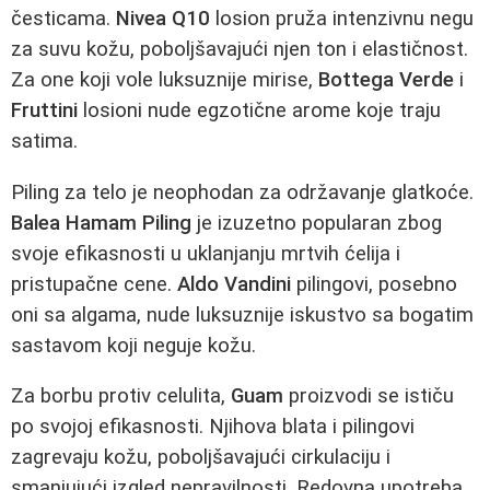
česticama.
Nivea Q10
losion pruža intenzivnu negu
za suvu kožu, poboljšavajući njen ton i elastičnost.
Za one koji vole luksuznije mirise,
Bottega Verde
i
Fruttini
losioni nude egzotične arome koje traju
satima.
Piling za telo je neophodan za održavanje glatkoće.
Balea Hamam Piling
je izuzetno popularan zbog
svoje efikasnosti u uklanjanju mrtvih ćelija i
pristupačne cene.
Aldo Vandini
pilingovi, posebno
oni sa algama, nude luksuznije iskustvo sa bogatim
sastavom koji neguje kožu.
Za borbu protiv celulita,
Guam
proizvodi se ističu
po svojoj efikasnosti. Njihova blata i pilingovi
zagrevaju kožu, poboljšavajući cirkulaciju i
smanjujući izgled nepravilnosti. Redovna upotreba