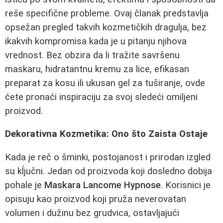
reše specifične probleme. Ovaj članak predstavlja
opsežan pregled takvih kozmetičkih dragulja, bez
ikakvih kompromisa kada je u pitanju njihova
vrednost. Bez obzira da li tražite savršenu
maskaru, hidratantnu kremu za lice, efikasan
preparat za kosu ili ukusan gel za tuširanje, ovde
ćete pronaći inspiraciju za svoj sledeći omiljeni
proizvod.
Dekorativna Kozmetika: Ono što Zaista Ostaje
Kada je reč o šminki, postojanost i prirodan izgled
su kĺjučni. Jedan od proizvoda koji dosledno dobija
pohale je
Maskara Lancome Hypnose
. Korisnici je
opisuju kao proizvod koji pruža neverovatan
volumen i dužinu bez grudvica, ostavljajući