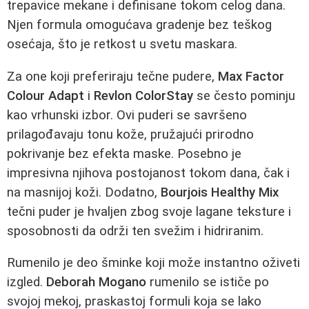
trepavice mekane i definisane tokom celog dana.
Njen formula omogućava gradenje bez teškog
osećaja, što je retkost u svetu maskara.
Za one koji preferiraju tečne pudere,
Max Factor
Colour Adapt
i
Revlon ColorStay
se često pominju
kao vrhunski izbor. Ovi puderi se savršeno
prilagođavaju tonu kože, pružajući prirodno
pokrivanje bez efekta maske. Posebno je
impresivna njihova postojanost tokom dana, čak i
na masnijoj koži. Dodatno,
Bourjois Healthy Mix
tečni puder je hvaljen zbog svoje lagane teksture i
sposobnosti da održi ten svežim i hidriranim.
Rumenilo je deo šminke koji može instantno oživeti
izgled.
Deborah Mogano
rumenilo se ističe po
svojoj mekoj, praskastoj formuli koja se lako