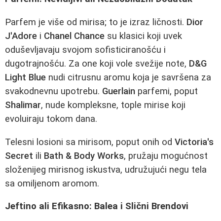
Parfem je više od mirisa; to je izraz ličnosti.
Dior
J'Adore
i
Chanel Chance
su klasici koji uvek
oduševljavaju svojom sofisticiranošću i
dugotrajnošću. Za one koji vole svežije note,
D&G
Light Blue
nudi citrusnu aromu koja je savršena za
svakodnevnu upotrebu.
Guerlain
parfemi, poput
Shalimar
, nude kompleksne, tople mirise koji
evoluiraju tokom dana.
Telesni losioni sa mirisom, poput onih od
Victoria's
Secret
ili
Bath & Body Works
, pružaju mogućnost
složenijeg mirisnog iskustva, udružujući negu tela
sa omiljenom aromom.
Jeftino ali Efikasno: Balea i Slični Brendovi