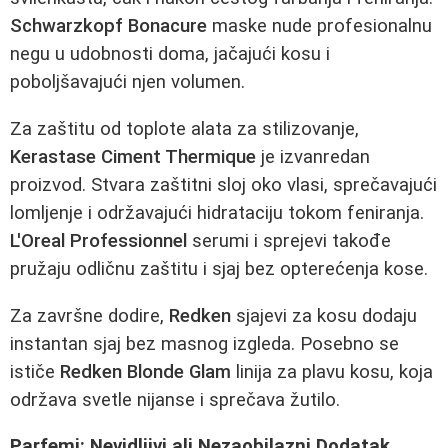
Schwarzkopf Bonacure
maske nude profesionalnu
negu u udobnosti doma, jačajući kosu i
poboljšavajući njen volumen.
Za zaštitu od toplote alata za stilizovanje,
Kerastase Ciment Thermique
je izvanredan
proizvod. Stvara zaštitni sloj oko vlasi, sprečavajući
lomljenje i održavajući hidrataciju tokom feniranja.
L'Oreal Professionnel
serumi i sprejevi takođe
pružaju odličnu zaštitu i sjaj bez opterećenja kose.
Za završne dodire,
Redken
sjajevi za kosu dodaju
instantan sjaj bez masnog izgleda. Posebno se
ističe
Redken Blonde Glam
linija za plavu kosu, koja
održava svetle nijanse i sprečava žutilo.
Parfemi: Nevidljivi ali Nezaobilazni Dodatak