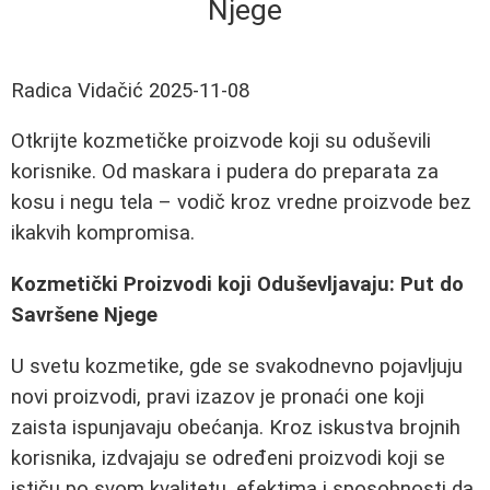
Njege
Radica Vidačić
2025-11-08
Otkrijte kozmetičke proizvode koji su oduševili
korisnike. Od maskara i pudera do preparata za
kosu i negu tela – vodič kroz vredne proizvode bez
ikakvih kompromisa.
Kozmetički Proizvodi koji Oduševljavaju: Put do
Savršene Njege
U svetu kozmetike, gde se svakodnevno pojavljuju
novi proizvodi, pravi izazov je pronaći one koji
zaista ispunjavaju obećanja. Kroz iskustva brojnih
korisnika, izdvajaju se određeni proizvodi koji se
ističu po svom kvalitetu, efektima i sposobnosti da