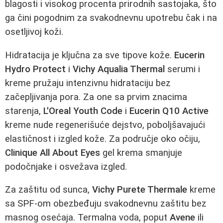
blagosti i visokog procenta prirodnih sastojaka, što
ga čini pogodnim za svakodnevnu upotrebu čak i na
osetljivoj koži.
Hidratacija je ključna za sve tipove kože.
Eucerin
Hydro Protect
i
Vichy Aqualia Thermal
serumi i
kreme pružaju intenzivnu hidrataciju bez
začepljivanja pora. Za one sa prvim znacima
starenja,
L'Oreal Youth Code
i
Eucerin Q10 Active
kreme nude regenerišuće dejstvo, poboljšavajući
elastičnost i izgled kože. Za područje oko očiju,
Clinique All About Eyes
gel krema smanjuje
podočnjake i osvežava izgled.
Za zaštitu od sunca,
Vichy Purete Thermale
kreme
sa SPF-om obezbeđuju svakodnevnu zaštitu bez
masnog osećaja. Termalna voda, poput
Avene
ili