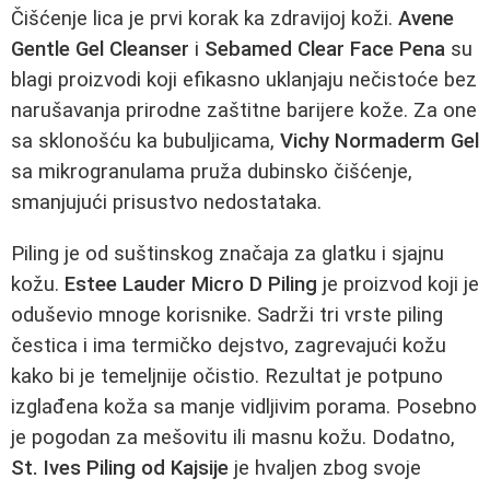
Čišćenje lica je prvi korak ka zdravijoj koži.
Avene
Gentle Gel Cleanser
i
Sebamed Clear Face Pena
su
blagi proizvodi koji efikasno uklanjaju nečistoće bez
narušavanja prirodne zaštitne barijere kože. Za one
sa sklonošću ka bubuljicama,
Vichy Normaderm Gel
sa mikrogranulama pruža dubinsko čišćenje,
smanjujući prisustvo nedostataka.
Piling je od suštinskog značaja za glatku i sjajnu
kožu.
Estee Lauder Micro D Piling
je proizvod koji je
oduševio mnoge korisnike. Sadrži tri vrste piling
čestica i ima termičko dejstvo, zagrevajući kožu
kako bi je temeljnije očistio. Rezultat je potpuno
izglađena koža sa manje vidljivim porama. Posebno
je pogodan za mešovitu ili masnu kožu. Dodatno,
St. Ives Piling od Kajsije
je hvaljen zbog svoje