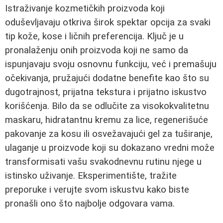
Istraživanje kozmetičkih proizvoda koji
oduševljavaju otkriva širok spektar opcija za svaki
tip kože, kose i ličnih preferencija. Ključ je u
pronalaženju onih proizvoda koji ne samo da
ispunjavaju svoju osnovnu funkciju, već i premašuju
očekivanja, pružajući dodatne benefite kao što su
dugotrajnost, prijatna tekstura i prijatno iskustvo
korišćenja. Bilo da se odlučite za visokokvalitetnu
maskaru, hidratantnu kremu za lice, regenerišuće
pakovanje za kosu ili osvežavajući gel za tuširanje,
ulaganje u proizvode koji su dokazano vredni može
transformisati vašu svakodnevnu rutinu njege u
istinsko uživanje. Eksperimentište, tražite
preporuke i verujte svom iskustvu kako biste
pronašli ono što najbolje odgovara vama.