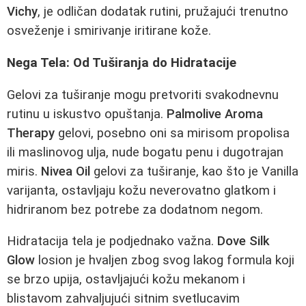
Vichy
, je odličan dodatak rutini, pružajući trenutno
osveženje i smirivanje iritirane kože.
Nega Tela: Od Tuširanja do Hidratacije
Gelovi za tuširanje mogu pretvoriti svakodnevnu
rutinu u iskustvo opuštanja.
Palmolive Aroma
Therapy
gelovi, posebno oni sa mirisom propolisa
ili maslinovog ulja, nude bogatu penu i dugotrajan
miris.
Nivea Oil
gelovi za tuširanje, kao što je Vanilla
varijanta, ostavljaju kožu neverovatno glatkom i
hidriranom bez potrebe za dodatnom negom.
Hidratacija tela je podjednako važna.
Dove Silk
Glow
losion je hvaljen zbog svog lakog formula koji
se brzo upija, ostavljajući kožu mekanom i
blistavom zahvaljujući sitnim svetlucavim