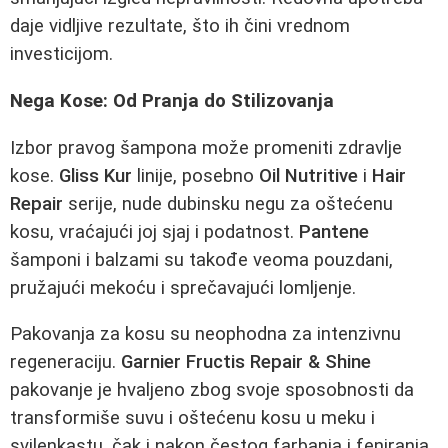
daje vidljive rezultate, što ih čini vrednom
investicijom.
Nega Kose: Od Pranja do Stilizovanja
Izbor pravog šampona može promeniti zdravlje
kose.
Gliss Kur
linije, posebno
Oil Nutritive
i
Hair
Repair
serije, nude dubinsku negu za oštećenu
kosu, vraćajući joj sjaj i podatnost.
Pantene
šamponi i balzami su takođe veoma pouzdani,
pružajući mekoću i sprečavajući lomljenje.
Pakovanja za kosu su neophodna za intenzivnu
regeneraciju.
Garnier Fructis Repair & Shine
pakovanje je hvaljeno zbog svoje sposobnosti da
transformiše suvu i oštećenu kosu u meku i
svilenkastu, čak i nakon čestog farbanja i feniranja.