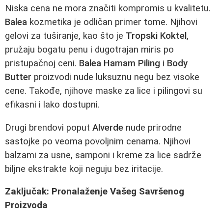
Niska cena ne mora značiti kompromis u kvalitetu.
Balea
kozmetika je odličan primer tome. Njihovi
gelovi za tuširanje, kao što je
Tropski Koktel
,
pružaju bogatu penu i dugotrajan miris po
pristupačnoj ceni.
Balea Hamam Piling
i
Body
Butter
proizvodi nude luksuznu negu bez visoke
cene. Takođe, njihove maske za lice i pilingovi su
efikasni i lako dostupni.
Drugi brendovi poput
Alverde
nude prirodne
sastojke po veoma povoljnim cenama. Njihovi
balzami za usne, samponi i kreme za lice sadrže
biljne ekstrakte koji neguju bez iritacije.
Zaključak: Pronalaženje Vašeg Savršenog
Proizvoda