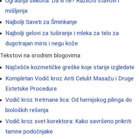
Ugradnja silikona: Da ili ne? Različiti stavovi i
mišljenja
Najbolji Saveti za Šminkanje
Najbolji gelovi za tuširanje i mleka za telo za
dugotrajan miris i negu kože
Tekstovi na srodnim blogovima
Najčešće kozmetičke greške koje starije izgledate
Kompletan Vodič kroz Anti Celulit Masažu i Druge
Estetske Procedure
Vodič kroz tretmane lica: Od hemijskog pilinga do
bioloških rešenja
Vodič kroz svet korektora: Kako savršeno prikriti
tamne podočnjake