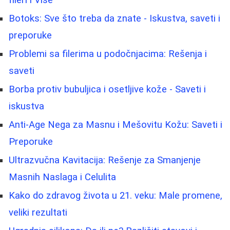
fileri i Više
Botoks: Sve što treba da znate - Iskustva, saveti i
preporuke
Problemi sa filerima u podočnjacima: Rešenja i
saveti
Borbа protiv bubuljica i osetljive kože - Saveti i
iskustva
Anti-Age Nega za Masnu i Mešovitu Kožu: Saveti i
Preporuke
Ultrazvučna Kavitacija: Rešenje za Smanjenje
Masnih Naslaga i Celulita
Kako do zdravog života u 21. veku: Male promene,
veliki rezultati