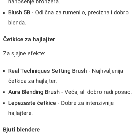
nanošenje bronzera.
Blush 5B
- Odlična za rumenilo, precizna i dobro
blenda.
Četkice za hajlajter
Za sjajne efekte:
Real Techniques Setting Brush
- Najhvaljenija
četkica za hajlajter.
Aura Blending Brush
- Veća, ali dobro radi posao.
Lepezaste četkice
- Dobre za intenzivnije
hajlajtere.
Bjuti blendere