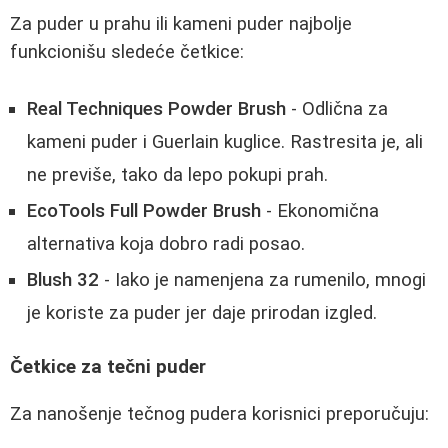
Za puder u prahu ili kameni puder najbolje
funkcionišu sledeće četkice:
Real Techniques Powder Brush
- Odlična za
kameni puder i Guerlain kuglice. Rastresita je, ali
ne previše, tako da lepo pokupi prah.
EcoTools Full Powder Brush
- Ekonomična
alternativa koja dobro radi posao.
Blush 32
- Iako je namenjena za rumenilo, mnogi
je koriste za puder jer daje prirodan izgled.
Četkice za tečni puder
Za nanošenje tečnog pudera korisnici preporučuju: