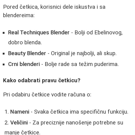
Pored četkica, korisnici dele iskustva i sa
blendereima:
Real Techniques Blender
- Bolji od Ebelinovog,
dobro blenda.
Beauty Blender
- Original je najbolji, ali skup.
Crni blenderi
- Bolje rade sa težim puderima.
Kako odabrati pravu četkicu?
Pri odabiru četkice vodite računa o:
Nameni
- Svaka četkica ima specifičnu funkciju.
Veličini
- Za preciznije nanošenje potrebne su
manje četkice.