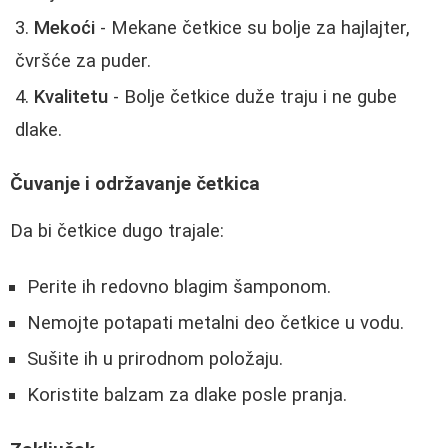
Mekoći
- Mekane četkice su bolje za hajlajter,
čvršće za puder.
Kvalitetu
- Bolje četkice duže traju i ne gube
dlake.
Čuvanje i održavanje četkica
Da bi četkice dugo trajale:
Perite ih redovno blagim šamponom.
Nemojte potapati metalni deo četkice u vodu.
Sušite ih u prirodnom položaju.
Koristite balzam za dlake posle pranja.