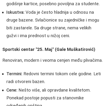
godišnje kartice, posebno povoljna za studente.
Iskustva:
Voda je često hladnija u odnosu na
druge bazene. Svlačionice su zajedničke i mogu
biti zastarele. Sa druge strane, nema velikih
gužvi i ima prednost u nižoj ceni.
Sportski centar "25. Maj" (Gale Muškatirović)
Renoviran, modern i veoma cenjen među plivačima.
Termini:
Redovni termini tokom cele godine. Leti
radi otvoreni bazen.
Cene:
Nešto više, ali opravdane kvalitetom.
Ponekad postoje popusti za stanovnike
određenih opština.