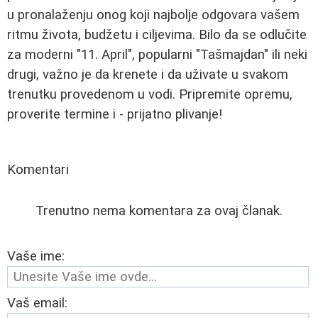
u pronalaženju onog koji najbolje odgovara vašem
ritmu života, budžetu i ciljevima. Bilo da se odlučite
za moderni "11. April", popularni "Tašmajdan" ili neki
drugi, važno je da krenete i da uživate u svakom
trenutku provedenom u vodi. Pripremite opremu,
proverite termine i - prijatno plivanje!
Komentari
Trenutno nema komentara za ovaj članak.
Vaše ime:
Vaš email: