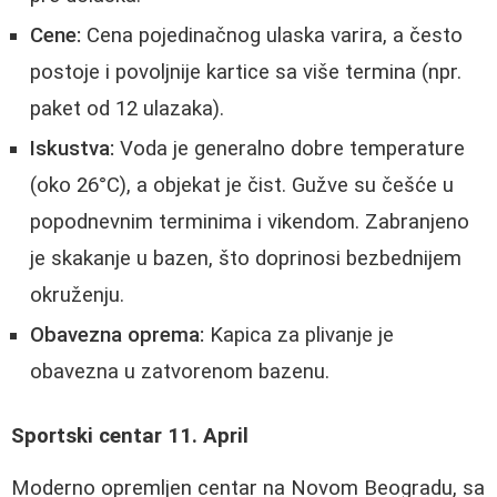
Cene:
Cena pojedinačnog ulaska varira, a često
postoje i povoljnije kartice sa više termina (npr.
paket od 12 ulazaka).
Iskustva:
Voda je generalno dobre temperature
(oko 26°C), a objekat je čist. Gužve su češće u
popodnevnim terminima i vikendom. Zabranjeno
je skakanje u bazen, što doprinosi bezbednijem
okruženju.
Obavezna oprema:
Kapica za plivanje je
obavezna u zatvorenom bazenu.
Sportski centar 11. April
Moderno opremljen centar na Novom Beogradu, sa