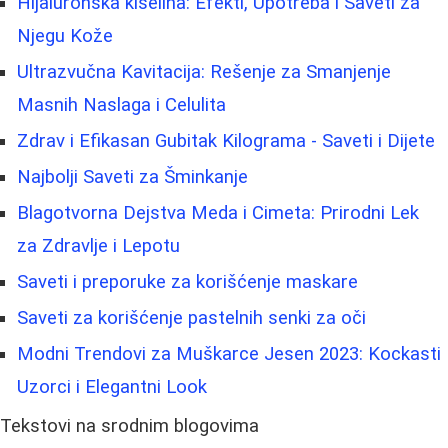
Hijaluronska kiselina: Efekti, Upotreba i Saveti za
Njegu Kože
Ultrazvučna Kavitacija: Rešenje za Smanjenje
Masnih Naslaga i Celulita
Zdrav i Efikasan Gubitak Kilograma - Saveti i Dijete
Najbolji Saveti za Šminkanje
Blagotvorna Dejstva Meda i Cimeta: Prirodni Lek
za Zdravlje i Lepotu
Saveti i preporuke za korišćenje maskare
Saveti za korišćenje pastelnih senki za oči
Modni Trendovi za Muškarce Jesen 2023: Kockasti
Uzorci i Elegantni Look
Tekstovi na srodnim blogovima