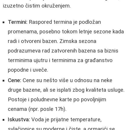
izuzetno čistim okruženjem.
Termini:
Raspored termina je podložan
promenama, posebno tokom letnje sezone kada
radi i otvoreni bazen. Zimska sezona
podrazumeva rad zatvorenih bazena sa biznis
terminima ujutru i terminima za građanstvo
popodne i uveče.
Cene:
Cene su nešto više u odnosu na neke
druge bazene, ali se isplati zbog kvaliteta usluge.
Postoje i poludnevne karte po povoljnijim
cenama (npr. posle 17h).
Iskustva:
Voda je prijatne temperature,
svlačionice su moderne i čiste, a ormarići se