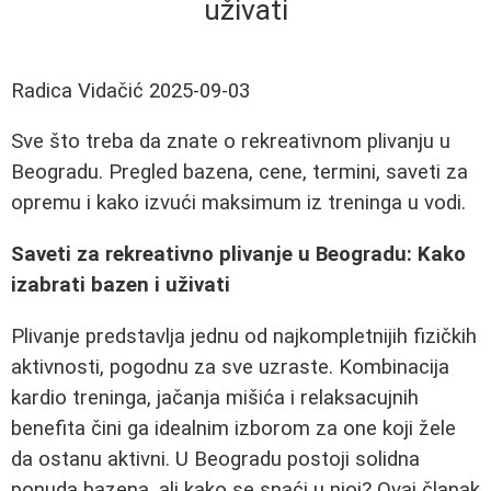
uživati
Radica Vidačić
2025-09-03
Sve što treba da znate o rekreativnom plivanju u
Beogradu. Pregled bazena, cene, termini, saveti za
opremu i kako izvući maksimum iz treninga u vodi.
Saveti za rekreativno plivanje u Beogradu: Kako
izabrati bazen i uživati
Plivanje predstavlja jednu od najkompletnijih fizičkih
aktivnosti, pogodnu za sve uzraste. Kombinacija
kardio treninga, jačanja mišića i relaksacujnih
benefita čini ga idealnim izborom za one koji žele
da ostanu aktivni. U Beogradu postoji solidna
ponuda bazena, ali kako se snaći u njoj? Ovaj članak