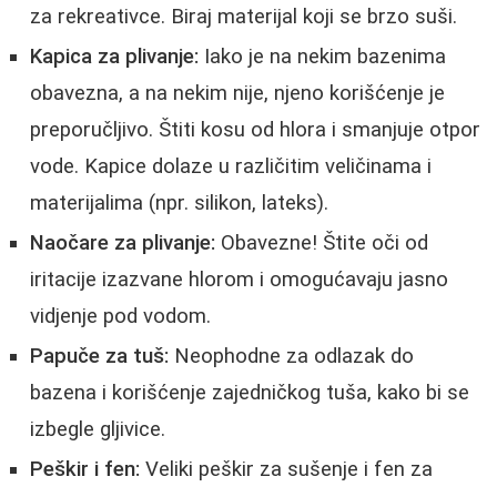
za rekreativce. Biraj materijal koji se brzo suši.
Kapica za plivanje:
Iako je na nekim bazenima
obavezna, a na nekim nije, njeno korišćenje je
preporučljivo. Štiti kosu od hlora i smanjuje otpor
vode. Kapice dolaze u različitim veličinama i
materijalima (npr. silikon, lateks).
Naočare za plivanje:
Obavezne! Štite oči od
iritacije izazvane hlorom i omogućavaju jasno
vidjenje pod vodom.
Papuče za tuš:
Neophodne za odlazak do
bazena i korišćenje zajedničkog tuša, kako bi se
izbegle gljivice.
Peškir i fen:
Veliki peškir za sušenje i fen za