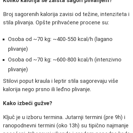
Koliko kalorija se zaista sagori plivanjem?
Broj sagorenih kalorija zavisi od težine, intenziteta i
stila plivanja. Opšte prihvaćene procene su:
Osoba od ~70 kg: ~400-550 kcal/h (lagano
plivanje)
Osoba od ~70 kg: ~600-800 kcal/h (intenzivno
plivanje)
Stilovi poput kraula i leptir stila sagorevaju više
kalorija nego prsno ili leđno plivanje.
Kako izbeći gužve?
Ključ je u izboru termina. Jutarnji termini (pre 9h) i
ranopodnevni termini (oko 13h) su tipično najmanje