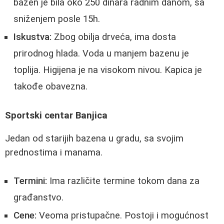
bazen je bila oko 250 dinara radnim danom, sa
sniženjem posle 15h.
Iskustva:
Zbog obilja drveća, ima dosta
prirodnog hlada. Voda u manjem bazenu je
toplija. Higijena je na visokom nivou. Kapica je
takođe obavezna.
Sportski centar Banjica
Jedan od starijih bazena u gradu, sa svojim
prednostima i manama.
Termini:
Ima različite termine tokom dana za
građanstvo.
Cene:
Veoma pristupačne. Postoji i mogućnost