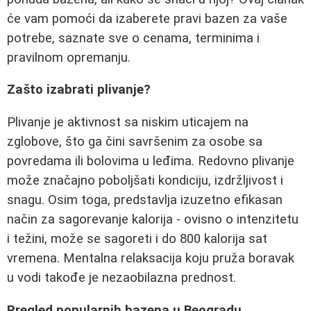
će vam pomoći da izaberete pravi bazen za vaše
potrebe, saznate sve o cenama, terminima i
pravilnom opremanju.
Zašto izabrati plivanje?
Plivanje je aktivnost sa niskim uticajem na
zglobove, što ga čini savršenim za osobe sa
povredama ili bolovima u leđima. Redovno plivanje
može značajno poboljšati kondiciju, izdržljivost i
snagu. Osim toga, predstavlja izuzetno efikasan
način za sagorevanje kalorija - ovisno o intenzitetu
i težini, može se sagoreti i do 800 kalorija sat
vremena. Mentalna relaksacija koju pruža boravak
u vodi takođe je nezaobilazna prednost.
Pregled popularnih bazena u Beogradu