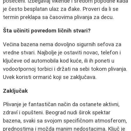
posećeni. Izbegavaj vikende i sredom popodne kada
je često besplatan ulaz za đake. Proveri da li se
termin preklapa sa časovima plivanja za decu.
Šta učiniti povredom ličnih stvari?
Većina bazena nema dovoljno sigurnih sefova za
vredne stvari. Najbolje je ostaviti novac, telefon i
ključeve od automobila kod kuće, ili ih poneti u
vodootpornoj torbici i držati na sebi tokom plivanja.
Uvek koristi ormarić koji se zaključava.
Zaključak
Plivanje je fantastičan način da ostanete aktivni,
zdraví i opušteni. Beograd nudi širok spektar
bazena, svaki sa svojom specifičnom atmosferom,
prednostima i možda manim nedostacima. Ključ je