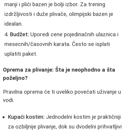
manji i plići bazen je bolji izbor. Za trening
izdržljivosti i duže plivače, olimpijski bazen je
idealan.
Budžet:
Uporedi cene pojedinačnih ulaznica i
mesecnih/časovnih karata. Često se isplati
uplatiti paket.
Oprema za plivanje: Šta je neophodno a šta
poželjno?
Pravilna oprema će ti uveliko povećati uživanje u
vodi.
Kupaći kostim:
Jednodelni kostim je praktičniji
za ozbiljnije plivanje, dok su dvodelni prihvatljivi