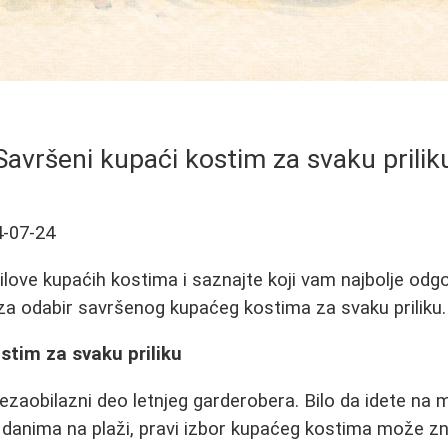
Savršeni kupaći kostim za svaku prilik
-07-24
stilove kupaćih kostima i saznajte koji vam najbolje odg
za odabir savršenog kupaćeg kostima za svaku priliku.
stim za svaku priliku
ezaobilazni deo letnjeg garderobera. Bilo da idete na m
danima na plaži, pravi izbor kupaćeg kostima može zn