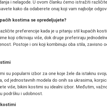
ja i nelagode. U ovom članku ćemo istražiti različite
savete kako da odaberete onaj koji vam najbolje odgov
paćih kostima se opredeljujete?
zličite preferencije kada je u pitanju stil kupaćih kos
ime koji otkrivaju više, dok druge preferiraju jednodeln
nost. Postoje i oni koji kombinuju oba stila, zavisno od 
stimi
imi su popularni izbor za one koje žele da istaknu svoju
ima, od jednostavnih modela do onih sa ukrasima, korpic
te više, bikini kostimi su idealni izbor. Međutim, važn
u podršku i udobnost.
 kostimi