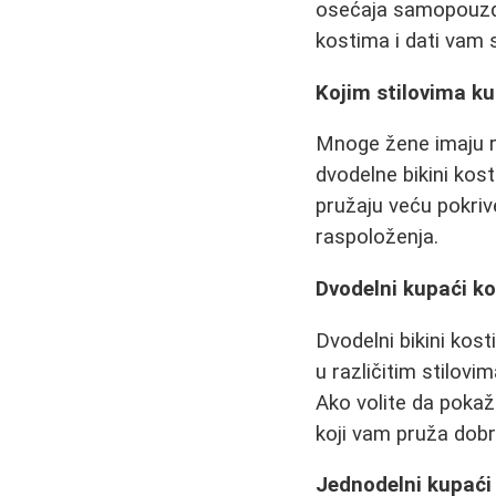
osećaja samopouzdan
kostima i dati vam 
Kojim stilovima ku
Mnoge žene imaju ra
dvodelne bikini kost
pružaju veću pokrive
raspoloženja.
Dvodelni kupaći ko
Dvodelni bikini kost
u različitim stilov
Ako volite da pokaže
koji vam pruža dobr
Jednodelni kupaći