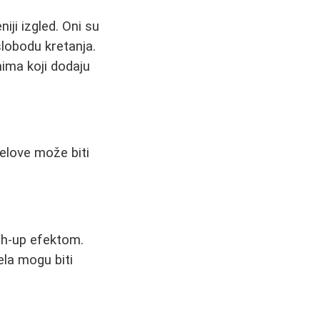
iji izgled. Oni su
slobodu kretanja.
nima koji dodaju
delove može biti
ush-up efektom.
ela mogu biti