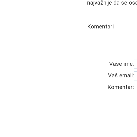
najvažnije da se ose
Komentari
Vaše ime:
Vaš email:
Komentar: