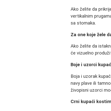
Ako želite da prikri
vertikalnim prugama
sa stomaka.
Za one koje žele d
Ako želite da istak
će vizuelno produžit
Boje i uzorci kupa
Boja i uzorak kupać
navy plave ili tamno 
živopisni uzorci mo
Crni kupaći kostim