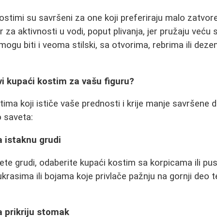
stimi su savršeni za one koji preferiraju malo zatvoren
 za aktivnosti u vodi, poput plivanja, jer pružaju veću 
ogu biti i veoma stilski, sa otvorima, rebrima ili deze
i kupaći kostim za vašu figuru?
ima koji ističe vaše prednosti i krije manje savršene 
o saveta:
a istaknu grudi
nete grudi, odaberite kupaći kostim sa korpicama ili p
krasima ili bojama koje privlače pažnju na gornji deo t
a prikriju stomak