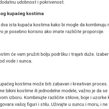
dodatnu udobnost i pokrivenost.
dnog kupaćeg kostima
va ista kupaća kostima kako bi mogle da kombinuju raz
Ovo je posebno korisno ako imate različite proporcije.
stim će vam pružiti bolju podršku i trajati duže. Izaberi
 od vode i sunca.
upaćeg kostima može biti zabavan i kreativan proces. 
lne bikini kostime ili jednodelne modele, važno je da s
 izboru. Kombinujte različite stilove, boje i uzorke 
govara vašoj figuri i stilu. Uživajte u suncu i moru, i ne