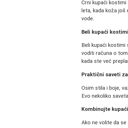
Crni kupaći kostimi 
leta, kada koža još 
vode.
Beli kupaći kostim
Beli kupaći kostimi 
voditi računa o tome
kada ste već preplan
Praktični saveti z
Osim stila i boje, 
Evo nekoliko saveta
Kombinujte kupać
Ako ne volite da s