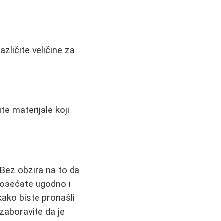
ličite veličine za
te materijale koji
Bez obzira na to da
e osećate ugodno i
kako biste pronašli
 zaboravite da je