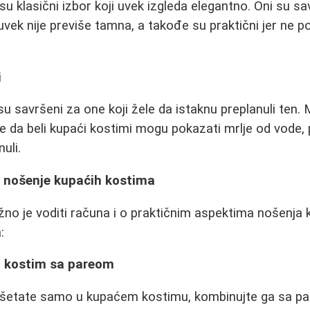
su klasični izbor koji uvek izgleda elegantno. Oni su s
uvek nije previše tamna, a takođe su praktični jer ne p
i
su savršeni za one koji žele da istaknu preplanuli ten.
 da beli kupaći kostimi mogu pokazati mrlje od vode, pa
uli.
a nošenje kupaćih kostima
važno je voditi računa i o praktičnim aspektima nošenja
:
i kostim sa pareom
e šetate samo u kupaćem kostimu, kombinujte ga sa par