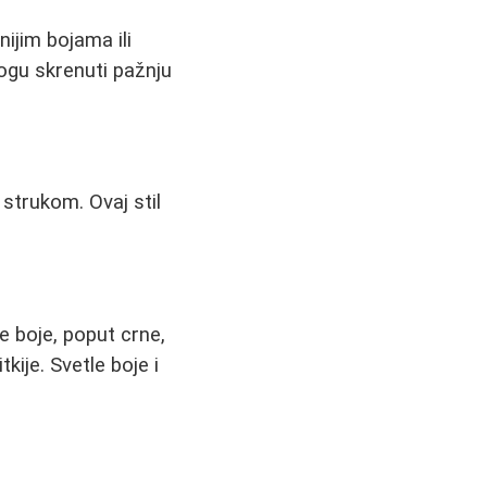
ijim bojama ili
ogu skrenuti pažnju
strukom. Ovaj stil
 boje, poput crne,
kije. Svetle boje i