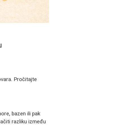
u
ovara. Pročitajte
ore, bazen ili pak
ačiti razliku između