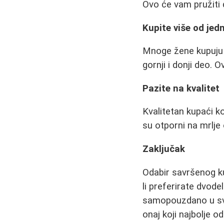
Ovo će vam pružiti 
Kupite više od je
Mnoge žene kupuju d
gornji i donji deo. 
Pazite na kvalitet
Kvalitetan kupaći ko
su otporni na mrlje
Zaključak
Odabir savršenog k
li preferirate dvode
samopouzdano u svom
onaj koji najbolje od