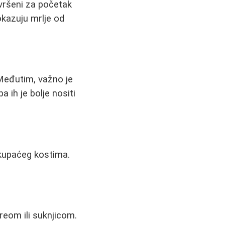
avršeni za početak
okazuju mrlje od
 Međutim, važno je
 ih je bolje nositi
 kupaćeg kostima.
eom ili suknjicom.