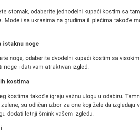
jete stomak, odaberite jednodelni kupaći kostim sa tamn
. Modeli sa ukrasima na grudima ili plećima takođe m
a istaknu noge
nete noge, odaberite dvodelni kupaći kostim sa visokim 
i noge i dati vam atraktivan izgled.
ćih kostima
eg kostima takođe igraju važnu ulogu u odabiru. Tamne
zelene, su odličan izbor za one koji žele da izgledaju vit
gu dodati letnji šmink vašem izgledu.
i