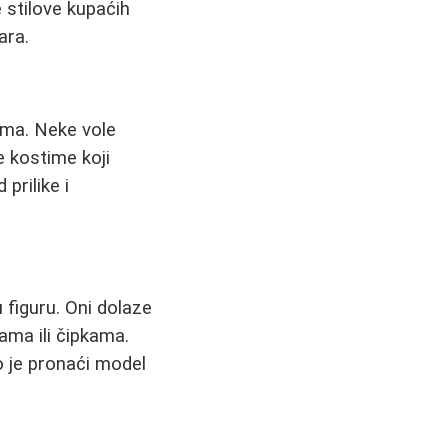
 stilove kupaćih
ara.
tima. Neke vole
e kostime koji
prilike i
 figuru. Oni dolaze
ama ili čipkama.
o je pronaći model