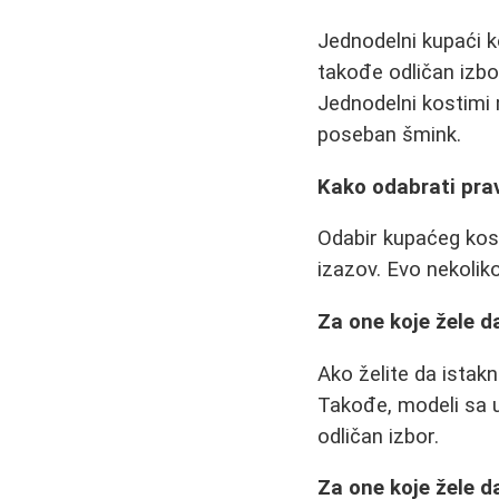
Jednodelni kupaći ko
takođe odličan izbor
Jednodelni kostimi m
poseban šmink.
Kako odabrati prav
Odabir kupaćeg kost
izazov. Evo nekolik
Za one koje žele d
Ako želite da istak
Takođe, modeli sa u
odličan izbor.
Za one koje žele d