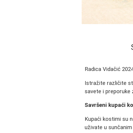
Radica Vidačić
2024
Istražite različite 
savete i preporuke 
Savršeni kupaći ko
Kupaći kostimi su n
uživate u sunčanim 