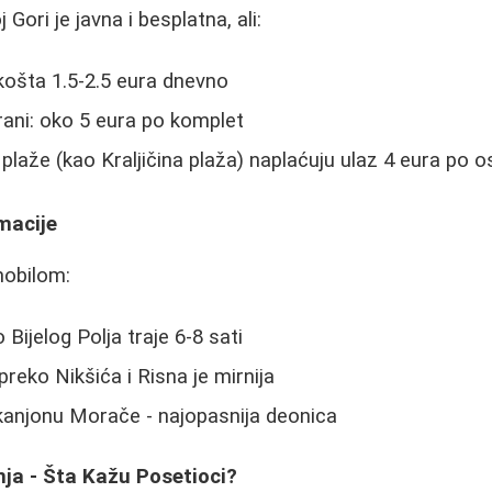
Gori je javna i besplatna, ali:
košta 1.5-2.5 eura dnevno
rani: oko 5 eura po komplet
plaže (kao Kraljičina plaža) naplaćuju ulaz 4 eura po o
macije
mobilom:
 Bijelog Polja traje 6-8 sati
preko Nikšića i Risna je mirnija
kanjonu Morače - najopasnija deonica
anja - Šta Kažu Posetioci?