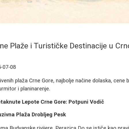
ne Plaže i Turističke Destinacije u Crn
-07-08
ivenih plaža Crne Gore, najbolje načine dolaska, cene b
urmitor i planinarenje.
etaknute Lepote Crne Gore: Potpuni Vodič
uzivna Plaža Drobljeg Pesk
a Budvanske rivijere, Perazica Do se ističe kao pravi