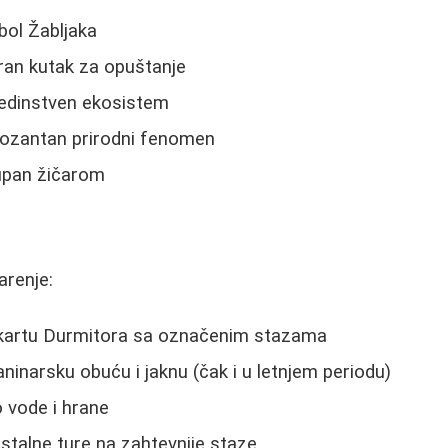
bol Žabljaka
ran kutak za opuštanje
edinstven ekosistem
ozantan prirodni fenomen
upan žičarom
arenje:
u kartu Durmitora sa označenim stazama
ninarsku obuću i jaknu (čak i u letnjem periodu)
 vode i hrane
talne ture na zahtevnije staze