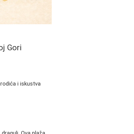
oj Gori
rodića i iskustva
 dragulj. Ova plaža