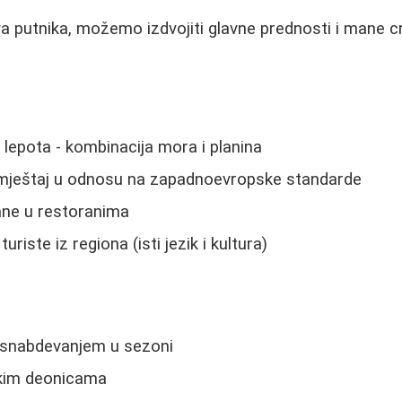
a putnika, možemo izdvojiti glavne prednosti i mane 
 lepota - kombinacija mora i planina
 smještaj u odnosu na zapadnoevropske standarde
ane u restoranima
riste iz regiona (isti jezik i kultura)
osnabdevanjem u sezoni
ekim deonicama