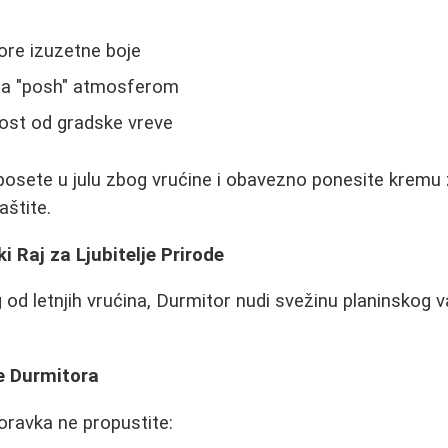
ore izuzetne boje
sa "posh" atmosferom
ost od gradske vreve
posete u julu zbog vrućine i obavezno ponesite kremu
štite.
i Raj za Ljubitelje Prirode
g od letnjih vrućina, Durmitor nudi svežinu planinsko
e Durmitora
oravka ne propustite: