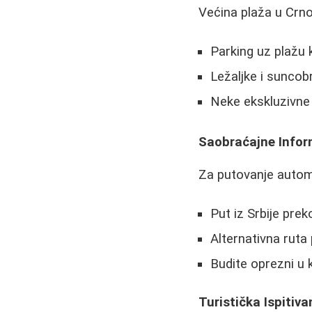
Većina plaža u Crnoj 
Parking uz plažu 
Ležaljke i suncob
Neke ekskluzivne 
Saobraćajne Infor
Za putovanje auto
Put iz Srbije preko
Alternativna ruta 
Budite oprezni u 
Turistička Ispitiv