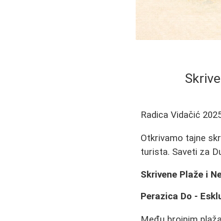
Skrive
Radica Vidačić
2025
Otkrivamo tajne skr
turista. Saveti za D
Skrivene Plaže i N
Perazica Do - Eskl
Među brojnim plažam