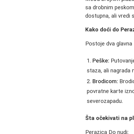
sa drobnim peskom k
dostupna, ali vredi 
Kako doći do Pera
Postoje dva glavna n
Peške:
Putovanje
staza, ali nagrada 
Brodicom:
Brodic
povratne karte izn
severozapadu.
Šta očekivati na p
Perazica Do nudi: