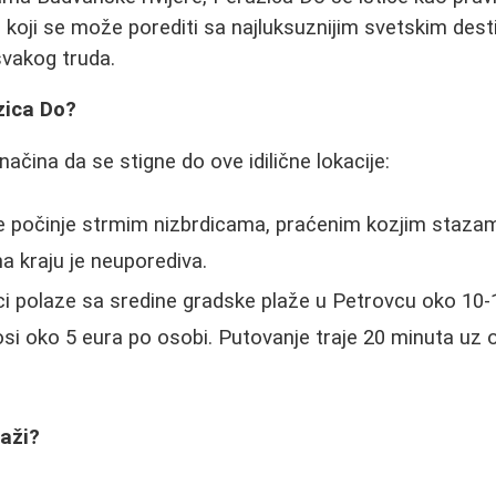
oji se može porediti sa najluksuznijim svetskim desti
svakog truda.
zica Do?
ačina da se stigne do ove idilične lokacije:
 počinje strmim nizbrdicama, praćenim kozjim stazam
na kraju je neuporediva.
i polaze sa sredine gradske plaže u Petrovcu oko 10-1
osi oko 5 eura po osobi. Putovanje traje 20 minuta uz 
laži?