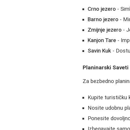
Crno jezero
- Sim
Barno jezero
- Mi
Zmijnje jezero
- J
Kanjon Tare
- Imp
Savin Kuk
- Dost
Planinarski Saveti
Za bezbedno planin
Kupite turističk
Nosite udobnu pla
Ponesite dovoljno
Izbegavajte samos