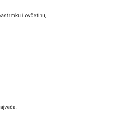
pastrmku i ovčetinu,
najveća.