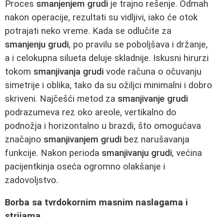
Proces
smanjenjem grudi
je trajno rešenje. Odmah
nakon operacije, rezultati su vidljivi, iako će otok
potrajati neko vreme. Kada se odlučite za
smanjenju grudi
, po pravilu se poboljšava i držanje,
a i celokupna silueta deluje skladnije. Iskusni hirurzi
tokom
smanjivanja grudi
vode računa o očuvanju
simetrije i oblika, tako da su ožiljci minimalni i dobro
skriveni. Najčešći metod za
smanjivanje grudi
podrazumeva rez oko areole, vertikalno do
podnožja i horizontalno u brazdi, što omogućava
značajno
smanjivanjem grudi
bez narušavanja
funkcije. Nakon perioda
smanjivanju grudi
, većina
pacijentkinja oseća ogromno olakšanje i
zadovoljstvo.
Borba sa tvrdokornim masnim naslagama i
strijama