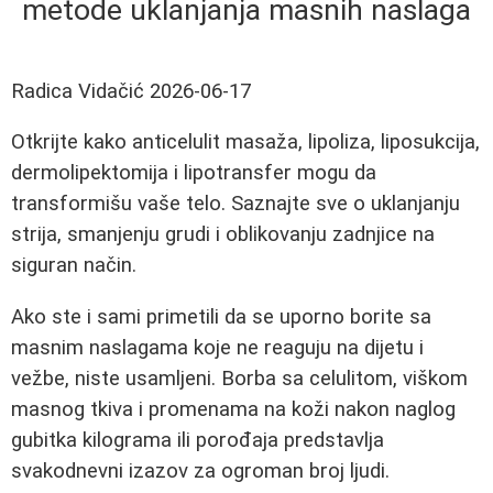
metode uklanjanja masnih naslaga
Radica Vidačić
2026-06-17
Otkrijte kako anticelulit masaža, lipoliza, liposukcija,
dermolipektomija i lipotransfer mogu da
transformišu vaše telo. Saznajte sve o uklanjanju
strija, smanjenju grudi i oblikovanju zadnjice na
siguran način.
Ako ste i sami primetili da se uporno borite sa
masnim naslagama koje ne reaguju na dijetu i
vežbe, niste usamljeni. Borba sa celulitom, viškom
masnog tkiva i promenama na koži nakon naglog
gubitka kilograma ili porođaja predstavlja
svakodnevni izazov za ogroman broj ljudi.