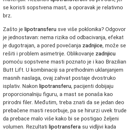
se koristi sopstvena mast, a oporavak je relativno
brz.
Zašto je
lipotransferu
sve više poklonika? Odgovor
je jednostavan: nema rizika od odbacivanja, efekat
je dugotrajan, a pored povećanja
zadnjice
, može se
rešiti i problem asimetrije. Oblikovanje
zadnjicu
pomoću sopstvene masti poznato je i kao Brazilian
Butt Lift. U kombinaciji sa prethodnim uklanjanjem
masnih naslaga, ovaj zahvat postaje dvostruko
isplativ. Nakon
lipotransferu
, pacijenti dobijaju
proporcionalniju figuru, a mast se ponaša kao
prirodni filer. Međutim, treba znati da se jedan deo
prebačene masti resorbuje, pa se hirurzi uvek trude
da prebace malo više kako bi se postigao željeni
volumen. Rezultati
lipotransfera
su vidljivi kada