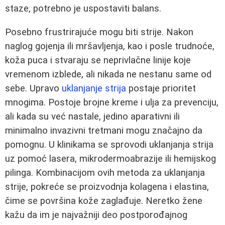
staze, potrebno je uspostaviti balans.
Posebno frustrirajuće mogu biti strije. Nakon
naglog gojenja ili mršavljenja, kao i posle trudnoće,
koža puca i stvaraju se neprivlačne linije koje
vremenom izblede, ali nikada ne nestanu same od
sebe. Upravo
uklanjanje strija
postaje prioritet
mnogima. Postoje brojne kreme i ulja za prevenciju,
ali kada su već nastale, jedino aparativni ili
minimalno invazivni tretmani mogu značajno da
pomognu. U klinikama se sprovodi uklanjanja strija
uz pomoć lasera, mikrodermoabrazije ili hemijskog
pilinga. Kombinacijom ovih metoda za uklanjanja
strije, pokreće se proizvodnja kolagena i elastina,
čime se površina kože zaglađuje. Neretko žene
kažu da im je najvažniji deo postporođajnog