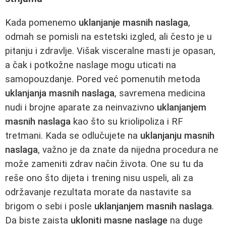
Kada pomenemo
uklanjanje masnih naslaga
,
odmah se pomisli na estetski izgled, ali često je u
pitanju i zdravlje. Višak visceralne masti je opasan,
a čak i potkožne naslage mogu uticati na
samopouzdanje. Pored već pomenutih metoda
uklanjanja masnih naslaga
, savremena medicina
nudi i brojne aparate za neinvazivno
uklanjanjem
masnih naslaga
kao što su kriolipoliza i RF
tretmani. Kada se odlučujete na
uklanjanju masnih
naslaga
, važno je da znate da nijedna procedura ne
može zameniti zdrav način života. One su tu da
reše ono što dijeta i trening nisu uspeli, ali za
održavanje rezultata morate da nastavite sa
brigom o sebi i posle
uklanjanjem masnih naslaga
.
Da biste zaista
ukloniti masne naslage
na duge