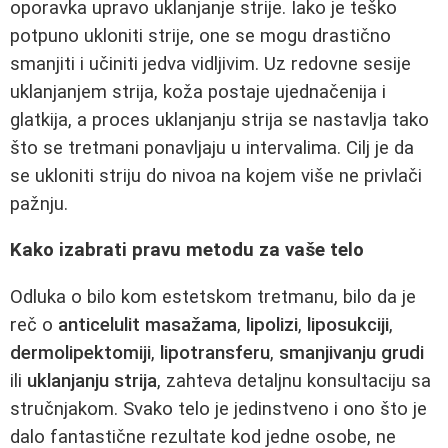
oporavka upravo uklanjanje strije. Iako je teško
potpuno ukloniti strije, one se mogu drastično
smanjiti i učiniti jedva vidljivim. Uz redovne sesije
uklanjanjem strija, koža postaje ujednačenija i
glatkija, a proces uklanjanju strija se nastavlja tako
što se tretmani ponavljaju u intervalima. Cilj je da
se ukloniti striju do nivoa na kojem više ne privlači
pažnju.
Kako izabrati pravu metodu za vaše telo
Odluka o bilo kom estetskom tretmanu, bilo da je
reč o
anticelulit masažama
,
lipolizi
,
liposukciji
,
dermolipektomiji
,
lipotransferu
,
smanjivanju grudi
ili
uklanjanju strija
, zahteva detaljnu konsultaciju sa
stručnjakom. Svako telo je jedinstveno i ono što je
dalo fantastične rezultate kod jedne osobe, ne