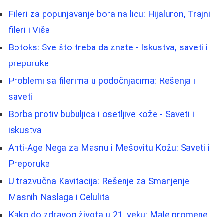
Fileri za popunjavanje bora na licu: Hijaluron, Trajni
fileri i Više
Botoks: Sve što treba da znate - Iskustva, saveti i
preporuke
Problemi sa filerima u podočnjacima: Rešenja i
saveti
Borbа protiv bubuljica i osetljive kože - Saveti i
iskustva
Anti-Age Nega za Masnu i Mešovitu Kožu: Saveti i
Preporuke
Ultrazvučna Kavitacija: Rešenje za Smanjenje
Masnih Naslaga i Celulita
Kako do zdravog života u 21. veku: Male promene,