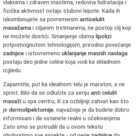
vlaknima i zdravim mastima, redovna hidratacija i
fizička aktivnost ostaju stubovi lepote. Kada ih
iskombinujete sa povremenim
anticelulit
masažama
i ciljanim tretmanima, ne postoji cilj koji
ne možete dostići. Smanjenje obima
lipolizi
potpomognutom tehnologijom, prirodno povećanje
zadnjice
i istovremeno
uklanjanje masnih naslaga
postaju deo jedne celine koja vodi ka skladnom
izgledu.
Zapamtite, put ka idealnom telu je maraton, a ne
sprint. Bilo da se odlučite za seriju
anti celulit
masaži
u spa centru, ili za ozbiljniji zahvat kao što
je
dermolipektomije
, najvažnije je da budete dobro
informisani i da ostanete realni u očekivanjima.
Zato smo se potrudili da u ovom tekstu
obuhvatimo sve aspekte - od nege
zadnjice
do