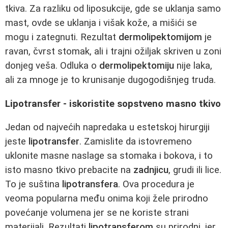
tkiva. Za razliku od liposukcije, gde se uklanja samo
mast, ovde se uklanja i višak kože, a mišići se
mogu i zategnuti. Rezultat
dermolipektomijom
je
ravan, čvrst stomak, ali i trajni ožiljak skriven u zoni
donjeg veša. Odluka o
dermolipektomiju
nije laka,
ali za mnoge je to krunisanje dugogodišnjeg truda.
Lipotransfer - iskoristite sopstveno masno tkivo
Jedan od najvećih napredaka u estetskoj hirurgiji
jeste
lipotransfer
. Zamislite da istovremeno
uklonite masne naslage sa stomaka i bokova, i to
isto masno tkivo prebacite na
zadnjicu
, grudi ili lice.
To je suština
lipotransfera
. Ova procedura je
veoma popularna među onima koji žele prirodno
povećanje volumena jer se ne koriste strani
materijali. Rezultati
lipotransferom
su prirodni, jer