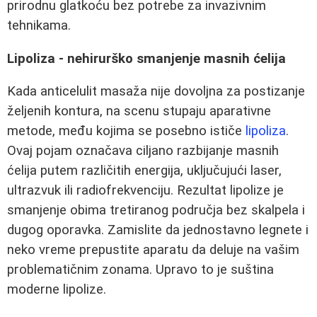
prirodnu glatkoću bez potrebe za invazivnim
tehnikama.
Lipoliza - nehirurško smanjenje masnih ćelija
Kada anticelulit masaža nije dovoljna za postizanje
željenih kontura, na scenu stupaju aparativne
metode, među kojima se posebno ističe
lipoliza
.
Ovaj pojam označava ciljano razbijanje masnih
ćelija putem različitih energija, uključujući laser,
ultrazvuk ili radiofrekvenciju. Rezultat lipolize je
smanjenje obima tretiranog područja bez skalpela i
dugog oporavka. Zamislite da jednostavno legnete i
neko vreme prepustite aparatu da deluje na vašim
problematičnim zonama. Upravo to je suština
moderne lipolize.