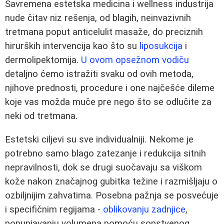
Savremena estetska medicina i wellness industrija
nude čitav niz rešenja, od blagih, neinvazivnih
tretmana poput anticelulit masaže, do preciznih
hirurških intervencija kao što su
liposukcija
i
dermolipektomija.
U ovom opsežnom vodiču
detaljno ćemo istražiti svaku od ovih metoda,
njihove prednosti, procedure i one najčešće dileme
koje vas možda muče pre nego što se odlučite za
neki od tretmana.
Estetski ciljevi su sve individualniji. Nekome je
potrebno samo blago zatezanje i redukcija sitnih
nepravilnosti, dok se drugi suočavaju sa viškom
kože nakon značajnog gubitka težine i razmišljaju o
ozbiljnijim zahvatima. Posebna pažnja se posvećuje
i specifičnim regijama -
oblikovanju zadnjice
,
popunjavanju volumena pomoću sopstvenog