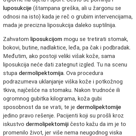
luposukcije
(štampana greška, ali u žargonu se
odnosi na isto) kada je reč o grubim intervencijama,
mada je precizna liposukcija daleko suptilnija.
Zahvatom
liposukcijom
mogu se tretirati stomak,
bokovi, butine, nadlaktice, leđa, pa čak i podbradak.
Međutim, ako postoji veliki višak kože, sama
liposukcija neće dati zategnut izgled. Tu na scenu
stupa
dermolipektomija
. Ova procedura
podrazumeva uklanjanje viška kože i potkožnog
tkiva, najčešće na stomaku. Nakon trudnoće ili
ogromnog gubitka kilograma, koža gubi
sposobnost da se vrati, te je
dermolipektomije
jedino pravo rešenje. Pacijenti koji su prošli kroz
iskustvo
dermolipektomiji
često kažu da im je to
promenilo život, jer više nema neugodnog viska