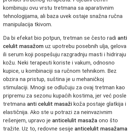
kombinuju ovu vrstu tretmana sa aparativnim
tehnologijama, ali baza uvek ostaje snažna ručna
manipulacija tkivom.
Da bi efekat bio potpun, tretman se često radi
anti
celulit masažom
uz upotrebu posebnih ulja, gelova
ili serum koji pospešuju razgradnju masti i hidriraju
kožu. Neki terapeuti koriste i vakum, odnosno
kupice, u kombinaciji sa ručnom tehnikom. Bez
obzira na pristup, suština je u mehaničkoj
stimulaciji. Mnogi se odlučuju za ovaj tretman kao
pripremu za sezonu kupaćih kostima, jer već posle
tretmana
anti celulit masaži
koža postaje glatkija i
elastičnija. Ako ste u potrazi za neinvazivnim
rešenjem, upravo je
anticelulit masaža
ono što
tražite. Uz to, redovne sesije
anticelulit masažama