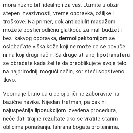
mora nužno biti idealno i za vas. Uzmite u obzir
stepen invazivnosti, vreme oporavka, ožiljke i
troškove. Na primer, dok
anticelulit masažom
možete postići odličnu glatkoću za mali budžet i
bez ikakvog oporavka,
dermolipektomijom
se
oslobađate viška kože koji ne može da se povuče
ni na koji drugi način. Sa druge strane,
lipotransferu
se obraćate kada želite da preoblikujete svoje telo
na najprirodniji mogući način, koristeći sopstveno
tkivo.
Veoma je bitno da u celoj priči ne zaboravite na
bazične navike. Nijedan tretman, pa čak ni
najuspešnija
liposukcijom
izvedena procedura,
neće dati trajne rezultate ako se vratite starim
oblicima ponašanja. Ishrana bogata proteinima,