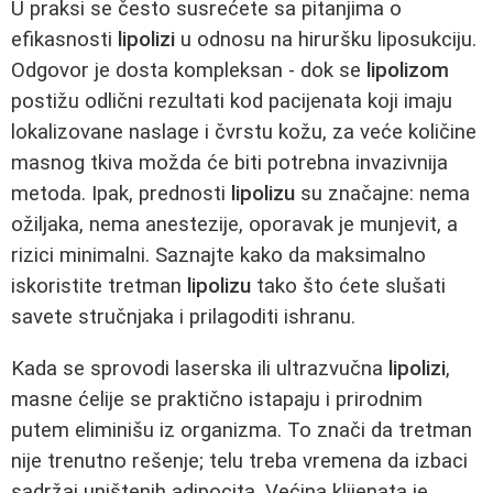
U praksi se često susrećete sa pitanjima o
efikasnosti
lipolizi
u odnosu na hiruršku liposukciju.
Odgovor je dosta kompleksan - dok se
lipolizom
postižu odlični rezultati kod pacijenata koji imaju
lokalizovane naslage i čvrstu kožu, za veće količine
masnog tkiva možda će biti potrebna invazivnija
metoda. Ipak, prednosti
lipolizu
su značajne: nema
ožiljaka, nema anestezije, oporavak je munjevit, a
rizici minimalni. Saznajte kako da maksimalno
iskoristite tretman
lipolizu
tako što ćete slušati
savete stručnjaka i prilagoditi ishranu.
Kada se sprovodi laserska ili ultrazvučna
lipolizi
,
masne ćelije se praktično istapaju i prirodnim
putem eliminišu iz organizma. To znači da tretman
nije trenutno rešenje; telu treba vremena da izbaci
sadržaj uništenih adipocita. Većina klijenata je