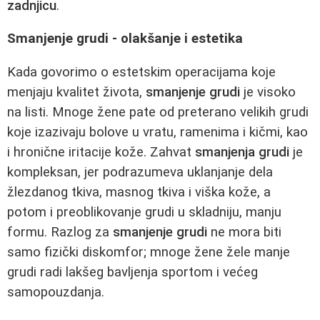
zadnjicu
.
Smanjenje grudi - olakšanje i estetika
Kada govorimo o estetskim operacijama koje
menjaju kvalitet života,
smanjenje grudi
je visoko
na listi. Mnoge žene pate od preterano velikih grudi
koje izazivaju bolove u vratu, ramenima i kičmi, kao
i hronične iritacije kože. Zahvat
smanjenja grudi
je
kompleksan, jer podrazumeva uklanjanje dela
žlezdanog tkiva, masnog tkiva i viška kože, a
potom i preoblikovanje grudi u skladniju, manju
formu. Razlog za
smanjenje grudi
ne mora biti
samo fizički diskomfor; mnoge žene žele manje
grudi radi lakšeg bavljenja sportom i većeg
samopouzdanja.