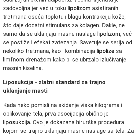
zadovoljna jer već u toku
lipolizom
asistiranih
tretmana oseća toplotu i blagu kontrakciju kože,
što daje dodatni stimulans za kolagen. Dakle, ne
samo da se uklanjaju masne naslage
lipolizom
, već
se postiže i efekat zatezanja. Savetuje se serija od
nekoliko tretmana, kao i kombinacija
lipolize
sa
limfnom drenažom kako bi se ubrzalo izlučivanje
masnih kiselina.
Liposukcija - zlatni standard za trajno
uklanjanje masti
Kada neko pomisli na skidanje viška kilograma i
oblikovanje tela, prva asocijacija obično je
liposukcija
. Ovo je dokazana hirurška procedura
kojom se trajno uklanjaju masne naslage sa tela. Za