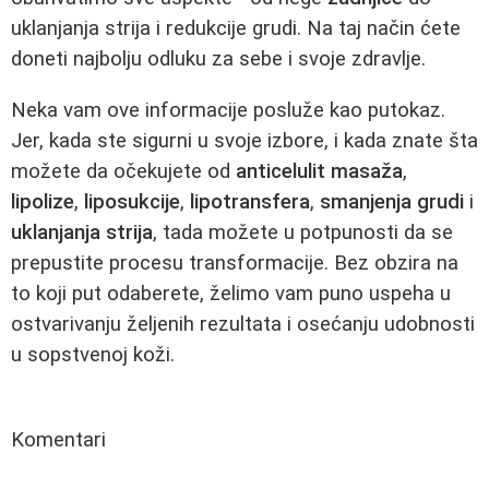
uklanjanja strija i redukcije grudi. Na taj način ćete
doneti najbolju odluku za sebe i svoje zdravlje.
Neka vam ove informacije posluže kao putokaz.
Jer, kada ste sigurni u svoje izbore, i kada znate šta
možete da očekujete od
anticelulit masaža
,
lipolize
,
liposukcije
,
lipotransfera
,
smanjenja grudi
i
uklanjanja strija
, tada možete u potpunosti da se
prepustite procesu transformacije. Bez obzira na
to koji put odaberete, želimo vam puno uspeha u
ostvarivanju željenih rezultata i osećanju udobnosti
u sopstvenoj koži.
Komentari