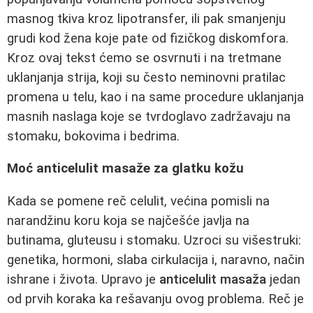
masnog tkiva kroz lipotransfer, ili pak smanjenju
grudi kod žena koje pate od fizičkog diskomfora.
Kroz ovaj tekst ćemo se osvrnuti i na tretmane
uklanjanja strija, koji su često neminovni pratilac
promena u telu, kao i na same procedure uklanjanja
masnih naslaga koje se tvrdoglavo zadržavaju na
stomaku, bokovima i bedrima.
Moć anticelulit masaže za glatku kožu
Kada se pomene reč celulit, većina pomisli na
narandžinu koru koja se najčešće javlja na
butinama, gluteusu i stomaku. Uzroci su višestruki:
genetika, hormoni, slaba cirkulacija i, naravno, način
ishrane i života. Upravo je
anticelulit masaža
jedan
od prvih koraka ka rešavanju ovog problema. Reč je