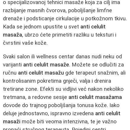
o specijalizovanoj tehnici masaže koja za cilj ima
razbijanje masnih čvorova, poboljšanje limfne
drenaže i podsticanje cirkulacije u potkožnom tkivu.
Kada se jednom upustite u svet
anti celulit
masaža
, ubrzo ćete primetiti razliku u teksturi i
čvrstini vaše kože.
Svaki salon ili wellness centar danas nudi neku od
varijanti
anti celulit masaže
. Možete se odlučiti za
ručnu
anti celulit masažu
gde terapeut snažnim, ali
kontrolisanim pokretima gnječi, valja i drenira
tretirane zone. Efekti su vidljivi već nakon nekoliko
tretmana, a redovne sesije
anti celulit masažama
dovode do trajnog poboljšanja tonusa kože. Iako
deluje jednostavno, ispravno izvedena
anti celulit
masaži
može biti veoma intenzivna, te je važno
pronaći stručnog terapeuta. Pojedini centri