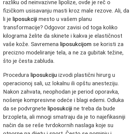
razliku od neinvazivne lipolize, ovde je reč o
fizičkom usisavanju masti kroz male rezove. Ali, da
li je
liposukciji
mesto u vašem planu
transformacije? Odgovor zavisi od toga koliko
kilograma želite da skinete i kakva je elastičnost
vaše kože. Savremena
liposukcijom
se koristi za
precizno modeliranje tela, a ne za gubitak težine,
što je česta zabluda.
Procedura
liposukciju
izvodi plastični hirurg u
operacionoj sali, uz lokalnu ili opštu anesteziju.
Nakon zahvata, neophodan je period oporavka,
nošenje kompresivne odeće i blagi edemi. Odluka
da se podvrgnete
liposukciji
ne treba da bude
brzopleta, ali mnogi smatraju da je to najefikasniji
način da se reše tvrdokornih naslaga koje su
otporne na dijetu i sport. Često se pominju i