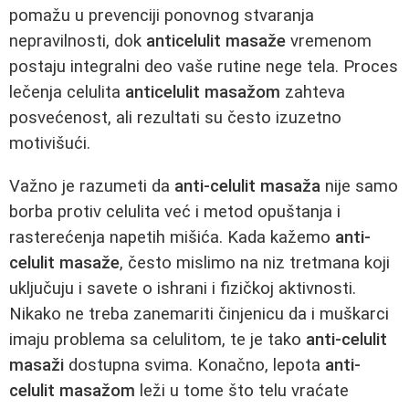
pomažu u prevenciji ponovnog stvaranja
nepravilnosti, dok
anticelulit masaže
vremenom
postaju integralni deo vaše rutine nege tela. Proces
lečenja celulita
anticelulit masažom
zahteva
posvećenost, ali rezultati su često izuzetno
motivišući.
Važno je razumeti da
anti-celulit masaža
nije samo
borba protiv celulita već i metod opuštanja i
rasterećenja napetih mišića. Kada kažemo
anti-
celulit masaže
, često mislimo na niz tretmana koji
uključuju i savete o ishrani i fizičkoj aktivnosti.
Nikako ne treba zanemariti činjenicu da i muškarci
imaju problema sa celulitom, te je tako
anti-celulit
masaži
dostupna svima. Konačno, lepota
anti-
celulit masažom
leži u tome što telu vraćate