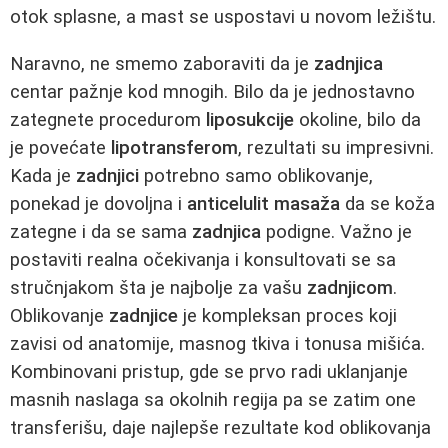
otok splasne, a mast se uspostavi u novom ležištu.
Naravno, ne smemo zaboraviti da je
zadnjica
centar pažnje kod mnogih. Bilo da je jednostavno
zategnete procedurom
liposukcije
okoline, bilo da
je povećate
lipotransferom
, rezultati su impresivni.
Kada je
zadnjici
potrebno samo oblikovanje,
ponekad je dovoljna i
anticelulit masaža
da se koža
zategne i da se sama
zadnjica
podigne. Važno je
postaviti realna očekivanja i konsultovati se sa
stručnjakom šta je najbolje za vašu
zadnjicom
.
Oblikovanje
zadnjice
je kompleksan proces koji
zavisi od anatomije, masnog tkiva i tonusa mišića.
Kombinovani pristup, gde se prvo radi uklanjanje
masnih naslaga sa okolnih regija pa se zatim one
transferišu, daje najlepše rezultate kod oblikovanja