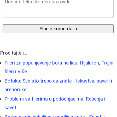
Slanje komentara
Pročitajte i...
Fileri za popunjavanje bora na licu: Hijaluron, Trajni
fileri i Više
Botoks: Sve što treba da znate - Iskustva, saveti i
preporuke
Problemi sa filerima u podočnjacima: Rešenja i
saveti
Borbа protiv bubuljica i osetljive kože - Saveti i