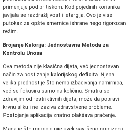
primenjuje pod pritiskom. Kod pojedinih korisnika
javljala se razdražljivost i letargija. Ovo je više
putokaz za opšte smernice ishrane nego rigorozan
režim.
Brojanje Kalorija: Jednostavna Metoda za
Kontrolu Unosa
Ova metoda nije klasična dijeta, već jednostavan
način za postizanje
kalorijskog deficita
. Njena
velika prednost je što nema izbacivanja namirnica,
već se fokusira samo na količinu. Smatra se
zdravijim od restriktivnih dijeta, može da popravi
krvnu sliku i ne izaziva zdravstvene probleme.
Postojanje aplikacija znatno olakšava praćenje.
Mana je što merenje nije uvek savršeno precizno i