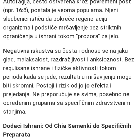
Autofagija, često ostvarena kroz
povremeni post
(npr. 16:8), postala je veoma popularna. Njeni
sledbenici ističu da pokreće regeneraciju
organizma i podstiče
mršavljenje
bez striktnih
ograničenja u ishrani tokom "prozora" za jelo.
Negativna iskustva
su česta i odnose se na jaku
glad, malaksalost, razdražljivost i anksioznost. Bez
regulisane ishrane i fizičke aktivnosti tokom
perioda kada se jede, rezultati u mršavljenju mogu
biti skromni. Postoji i rizik od
jo jo efekta
i
prejedanja. Ne preporučuje se svima, posebno ne
određenim grupama sa specifičnim zdravstvenim
stanjima.
Dodaci Ishrani: Od Chia Semenki do Specifičnih
Preparata