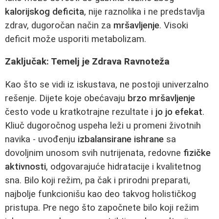
kalorijskog deficita
, nije raznolika i ne predstavlja
zdrav, dugoročan način za
mršavljenje
. Visoki
deficit može usporiti metabolizam.
Zaključak: Temelj je Zdrava Ravnoteža
Kao što se vidi iz iskustava, ne postoji univerzalno
rešenje. Dijete koje obećavaju
brzo mršavljenje
često vode u kratkotrajne rezultate i
jo jo efekat
.
Kliuč dugoročnog uspeha leži u promeni životnih
navika - uvođenju
izbalansirane ishrane
sa
dovoljnim unosom svih nutrijenata, redovne
fizičke
aktivnosti
, odgovarajuće hidratacije i kvalitetnog
sna. Bilo koji režim, pa čak i prirodni preparati,
najbolje funkcionišu kao deo takvog holističkog
pristupa. Pre nego što započnete bilo koji režim