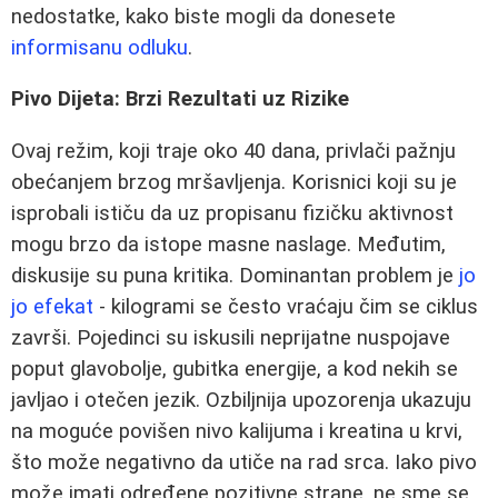
nedostatke, kako biste mogli da donesete
informisanu odluku
.
Pivo Dijeta: Brzi Rezultati uz Rizike
Ovaj režim, koji traje oko 40 dana, privlači pažnju
obećanjem brzog mršavljenja. Korisnici koji su je
isprobali ističu da uz propisanu fizičku aktivnost
mogu brzo da istope masne naslage. Međutim,
diskusije su puna kritika. Dominantan problem je
jo
jo efekat
- kilogrami se često vraćaju čim se ciklus
završi. Pojedinci su iskusili neprijatne nuspojave
poput glavobolje, gubitka energije, a kod nekih se
javljao i otečen jezik. Ozbiljnija upozorenja ukazuju
na moguće povišen nivo kalijuma i kreatina u krvi,
što može negativno da utiče na rad srca. Iako pivo
može imati određene pozitivne strane, ne sme se