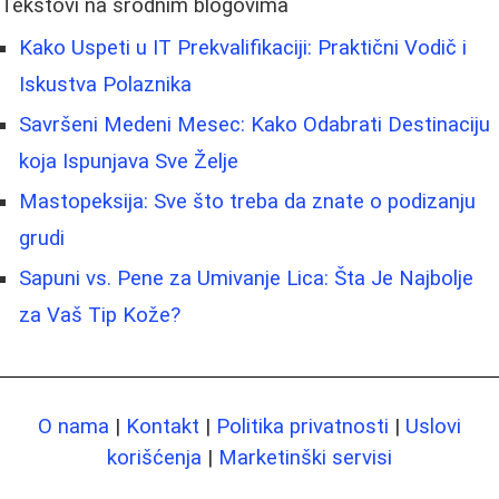
Tekstovi na srodnim blogovima
Kako Uspeti u IT Prekvalifikaciji: Praktični Vodič i
Iskustva Polaznika
Savršeni Medeni Mesec: Kako Odabrati Destinaciju
koja Ispunjava Sve Želje
Mastopeksija: Sve što treba da znate o podizanju
grudi
Sapuni vs. Pene za Umivanje Lica: Šta Je Najbolje
za Vaš Tip Kože?
O nama
|
Kontakt
|
Politika privatnosti
|
Uslovi
korišćenja
|
Marketinški servisi