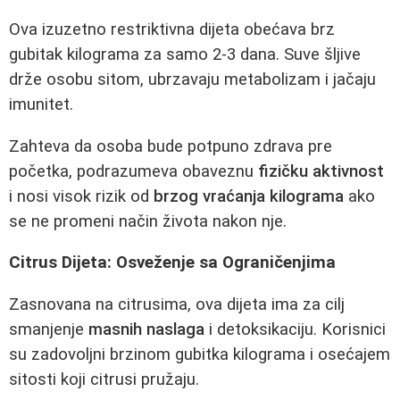
Ova izuzetno restriktivna dijeta obećava brz
gubitak kilograma za samo 2-3 dana. Suve šljive
drže osobu sitom, ubrzavaju metabolizam i jačaju
imunitet.
Zahteva da osoba bude potpuno zdrava pre
početka, podrazumeva obaveznu
fizičku aktivnost
i nosi visok rizik od
brzog vraćanja kilograma
ako
se ne promeni način života nakon nje.
Citrus Dijeta: Osveženje sa Ograničenjima
Zasnovana na citrusima, ova dijeta ima za cilj
smanjenje
masnih naslaga
i detoksikaciju. Korisnici
su zadovoljni brzinom gubitka kilograma i osećajem
sitosti koji citrusi pružaju.