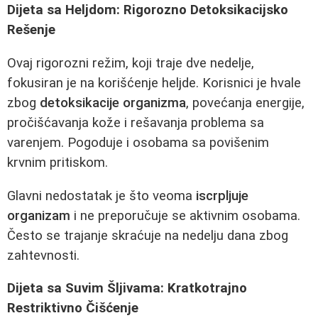
Dijeta sa Heljdom: Rigorozno Detoksikacijsko
Rešenje
Ovaj rigorozni režim, koji traje dve nedelje,
fokusiran je na korišćenje heljde. Korisnici je hvale
zbog
detoksikacije organizma
, povećanja energije,
pročišćavanja kože i rešavanja problema sa
varenjem. Pogoduje i osobama sa povišenim
krvnim pritiskom.
Glavni nedostatak je što veoma
iscrpljuje
organizam
i ne preporučuje se aktivnim osobama.
Često se trajanje skraćuje na nedelju dana zbog
zahtevnosti.
Dijeta sa Suvim Šljivama: Kratkotrajno
Restriktivno Čišćenje