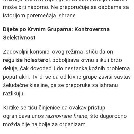
može biti naporno. Ne preporučuje se osobama sa
istorijom poremećaja ishrane.
Dijete po Krvnim Grupama: Kontroverzna
Selektivnost
Zadovoljni korisnici ovog režima ističu da on
reguliše holesterol
, poboljšava krvnu sliku i brzo
deluje, čak dovodeći i do nestanka kožnih problema
poput akni. Tvrdi se da od krvne grupe zavisi sastav
želudačne kiseline, pa se preporuke za ishranu
razlikuju.
Kritike se tiču činjenice da ovakav pristup
ograničava unos
raznovrsne hrane
, što dugoročno
možda nije najbolje za organizam.