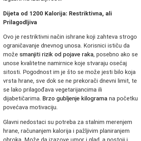
Dijeta od 1200 Kalorija: Restriktivna, ali
Prilagodljiva
Ovo je restriktivni način ishrane koji zahteva strogo
ograničavanje dnevnog unosa. Korisnici ističu da
može
smanjiti rizik od pojave raka
, posebno ako se
unose kvalitetne namirnice koje stvaraju osećaj
sitosti. Pogodnost im je što se može jesti bilo koja
vrsta hrane, sve dok se ne prekorači dnevni limit, te
se lako prilagođava vegetarijancima ili
dijabetičarima.
Brzo gubljenje kilograma
na početku
povećava motivaciju.
Glavni nedostaci su potreba za stalnim merenjem
hrane, računanjem kalorija i pažljivim planiranjem
obroka. Može da izazove umor i glad, a postoji i