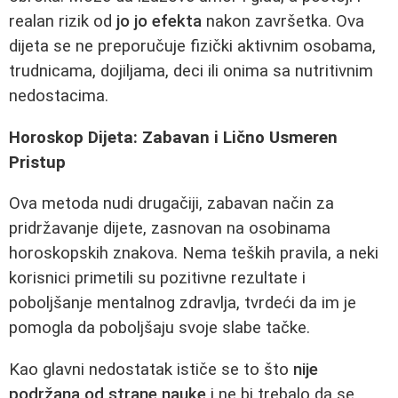
realan rizik od
jo jo efekta
nakon završetka. Ova
dijeta se ne preporučuje fizički aktivnim osobama,
trudnicama, dojiljama, deci ili onima sa nutritivnim
nedostacima.
Horoskop Dijeta: Zabavan i Lično Usmeren
Pristup
Ova metoda nudi drugačiji, zabavan način za
pridržavanje dijete, zasnovan na osobinama
horoskopskih znakova. Nema teških pravila, a neki
korisnici primetili su pozitivne rezultate i
poboljšanje mentalnog zdravlja, tvrdeći da im je
pomogla da poboljšaju svoje slabe tačke.
Kao glavni nedostatak ističe se to što
nije
podržana od strane nauke
i ne bi trebalo da se