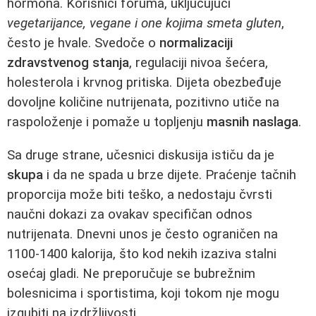
hormona. Korisnici foruma, uključujući
vegetarijance, vegane i one kojima smeta gluten
,
često je hvale. Svedoče o
normalizaciji
zdravstvenog stanja
, regulaciji nivoa šećera,
holesterola i krvnog pritiska. Dijeta obezbeđuje
dovoljne količine nutrijenata, pozitivno utiče na
raspoloženje i pomaže u topljenju
masnih naslaga
.
Sa druge strane, učesnici diskusija ističu da je
skupa
i da ne spada u brze dijete. Praćenje tačnih
proporcija može biti teško, a nedostaju čvrsti
naučni dokazi za ovakav specifičan odnos
nutrijenata. Dnevni unos je često ograničen na
1100-1400 kalorija, što kod nekih izaziva stalni
osećaj gladi. Ne preporučuje se bubrežnim
bolesnicima i sportistima, koji tokom nje mogu
izgubiti na izdržljivosti.