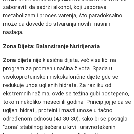
zaboraviti da sadrži alkohol, koji usporava
metabolizam i proces varenja, što paradoksalno
može da dovede do stvaranja novih masnih
naslaga.
Zona Dijeta: Balansiranje Nutrijenata
Zona dijeta
nije klasična dijeta, već više liči na
program za promenu načina života. Spada u
visokoproteinske i niskokalorične dijete gde se
redukuje unos ugljenih hidrata. Za razliku od
ekstremnih režima, ovde se težina gubi postepeno,
tokom nekoliko meseci ili godina. Princip joj je da se
ugljeni hidrati, proteini i masti unose u tačno
određenom odnosu (40-30-30), kako bi se postigla
"zona" stabilnog šećera u krvi i uravnoteženih