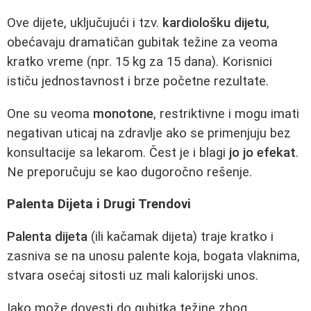
Ove dijete, uključujući i tzv.
kardiološku dijetu
,
obećavaju dramatičan gubitak težine za veoma
kratko vreme (npr. 15 kg za 15 dana). Korisnici
ističu jednostavnost i brze početne rezultate.
One su veoma
monotone
, restriktivne i mogu imati
negativan uticaj na zdravlje ako se primenjuju bez
konsultacije sa lekarom. Čest je i blagi
jo jo efekat
.
Ne preporučuju se kao dugoročno rešenje.
Palenta Dijeta i Drugi Trendovi
Palenta dijeta
(ili kačamak dijeta) traje kratko i
zasniva se na unosu palente koja, bogata vlaknima,
stvara osećaj sitosti uz mali kalorijski unos.
Iako može dovesti do gubitka težine zbog