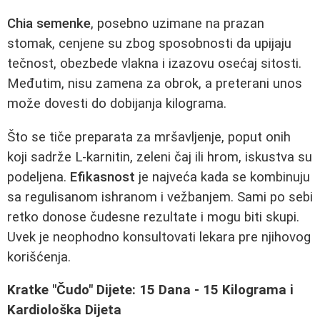
Chia semenke
, posebno uzimane na prazan
stomak, cenjene su zbog sposobnosti da upijaju
tečnost, obezbede vlakna i izazovu osećaj sitosti.
Međutim, nisu zamena za obrok, a preterani unos
može dovesti do dobijanja kilograma.
Što se tiče preparata za mršavljenje, poput onih
koji sadrže L-karnitin, zeleni čaj ili hrom, iskustva su
podeljena.
Efikasnost
je najveća kada se kombinuju
sa regulisanom ishranom i vežbanjem. Sami po sebi
retko donose čudesne rezultate i mogu biti skupi.
Uvek je neophodno konsultovati lekara pre njihovog
korišćenja.
Kratke "Čudo" Dijete: 15 Dana - 15 Kilograma i
Kardiološka Dijeta