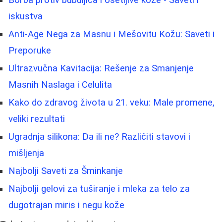
iskustva
Anti-Age Nega za Masnu i Mešovitu Kožu: Saveti i
Preporuke
Ultrazvučna Kavitacija: Rešenje za Smanjenje
Masnih Naslaga i Celulita
Kako do zdravog života u 21. veku: Male promene,
veliki rezultati
Ugradnja silikona: Da ili ne? Različiti stavovi i
mišljenja
Najbolji Saveti za Šminkanje
Najbolji gelovi za tuširanje i mleka za telo za
dugotrajan miris i negu kože