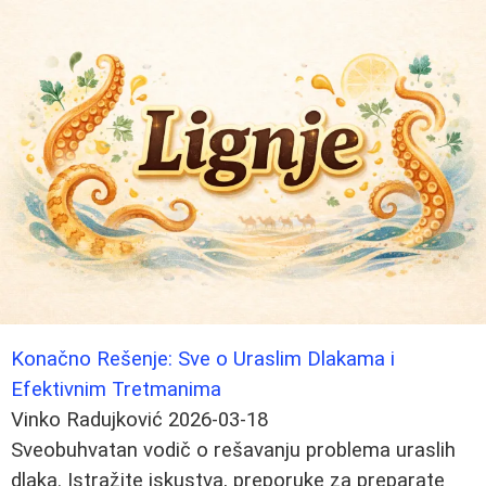
Konačno Rešenje: Sve o Uraslim Dlakama i
Efektivnim Tretmanima
Vinko Radujković
2026-03-18
Sveobuhvatan vodič o rešavanju problema uraslih
dlaka. Istražite iskustva, preporuke za preparate