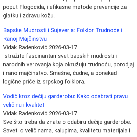
poput Flogocida, i efikasne metode prevencije za
glatku i zdravu kožu.
Bapske Mudrosti i Sujeverja: Folklor Trudnoće i
Ranoj Majčinstvu
Vidak Radenković
2026-03-17
Istražite fascinantan svet bapskih mudrosti i
narodnih verovanja koja okružuju trudnoću, porodjaj
i rano majčinstvo. Smešne, čudne, a ponekad i
logične priče iz srpskog folklora.
Vodič kroz dečiju garderobu: Kako odabrati pravu
veličinu i kvalitet
Vidak Radenković
2026-03-17
Sve što treba da znate o odabiru dečije garderobe.
Saveti o veličinama, kalupima, kvalitetu materijala i