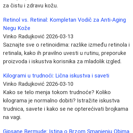
za čistu i zdravu kožu.
Retinol vs. Retinal: Kompletan Vodič za Anti-Aging
Negu Kože
Vinko Radujković
2026-03-13
Saznajte sve o retinoidima: razlike između retinola i
retinala, kako ih pravilno uvesti u rutinu, preporuke
proizvoda i iskustva korisnika za mladolik izgled.
Kilogrami u trudnoći: Lična iskustva i saveti
Vinko Radujković
2026-03-10
Kako se telo menja tokom trudnoće? Koliko
kilograma je normalno dobiti? Istražite iskustva
trudnica, savete i kako se ne opterećivati brojkama
na vagi.
Gipsane Bermude: Istina o Brzom Smanjenju Obima