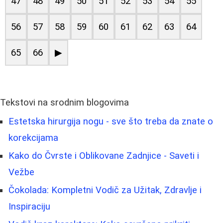
47
48
49
50
51
52
53
54
55
56
57
58
59
60
61
62
63
64
65
66
▶
Tekstovi na srodnim blogovima
Estetska hirurgija nogu - sve što treba da znate o
korekcijama
Kako do Čvrste i Oblikovane Zadnjice - Saveti i
Vežbe
Čokolada: Kompletni Vodič za Užitak, Zdravlje i
Inspiraciju