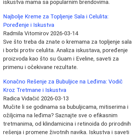
iskustva mama sa popularnim brendovima.
Najbolje Kreme za Topljenje Sala i Celulita:
Poređenje i Iskustva
Radmila Vitomirov
2026-03-14
Sve što treba da znate o kremama za topljenje sala
i borbi protiv celulita. Analiza iskustava, poređenje
proizvoda kao što su Guam i Eveline, saveti za
primenu i očekivane rezultate.
Konačno Rešenje za Bubuljice na Leđima: Vodič
Kroz Tretmane i Iskustva
Radica Vidačić
2026-03-13
Mučite li se godinama sa bubuljicama, mitiserima i
ožiljcima na leđima? Saznajte sve o efikasnim
tretmanima, od klindamicina i retinoida do prirodnih
rešenja i promene životnih navika. Iskustva i saveti