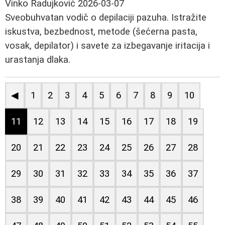
Vinko Radujković
2026-03-07
Sveobuhvatan vodič o depilaciji pazuha. Istražite
iskustva, bezbednost, metode (šećerna pasta,
vosak, depilator) i savete za izbegavanje iritacija i
urastanja dlaka.
◀
1
2
3
4
5
6
7
8
9
10
11
12
13
14
15
16
17
18
19
20
21
22
23
24
25
26
27
28
29
30
31
32
33
34
35
36
37
38
39
40
41
42
43
44
45
46