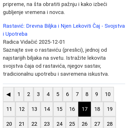
pripreme, na šta obratiti pažnju i kako izbeći
gubljenje vremena i novca.
Rastavić: Drevna Biljka i Njen Lekoviti Čaj - Svojstva
i Upotreba
Radica Vidačić
2025-12-01
Saznajte sve o rastaviću (preslici), jednoj od
najstarijih biljaka na svetu. Istražite lekovita
svojstva čaja od rastavića, njegov sastav,
tradicionalnu upotrebu i savremena iskustva.
◀
1
2
3
4
5
6
7
8
9
10
11
12
13
14
15
16
17
18
19
20
21
22
23
24
25
26
27
28