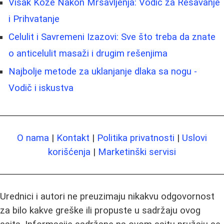
Visak Kože Nakon Mršavljenja: Vodič za Rešavanje
i Prihvatanje
Celulit i Savremeni Izazovi: Sve što treba da znate
o anticelulit masaži i drugim rešenjima
Najbolje metode za uklanjanje dlaka sa nogu -
Vodič i iskustva
O nama
|
Kontakt
|
Politika privatnosti
|
Uslovi
korišćenja
|
Marketinški servisi
Urednici i autori ne preuzimaju nikakvu odgovornost
za bilo kakve greške ili propuste u sadržaju ovog