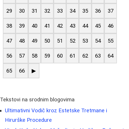
29
30
31
32
33
34
35
36
37
38
39
40
41
42
43
44
45
46
47
48
49
50
51
52
53
54
55
56
57
58
59
60
61
62
63
64
65
66
▶
Tekstovi na srodnim blogovima
Ultimativni Vodič kroz Estetske Tretmane i
Hirurške Procedure