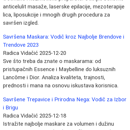
anticelulit masaže, laserske epilacije, mezoterapije
lica, liposukcije i mnogih drugih procedura za
savršen izgled.
Savršena Maskara: Vodič kroz Najbolje Brendove i
Trendove 2023
Radica Vidačić
2025-12-20
Sve što treba da znate o maskarama: od
pristupačnih Essence i Maybelline do luksuznih
Lancôme i Dior. Analiza kvaliteta, trajnosti,
prednosti i mana na osnovu iskustava korisnica.
Savršene Trepavice i Prirodna Nega: Vodič za Izbor
i Brigu
Radica Vidačić
2025-12-18
Istražite najbolje maskare za volumen i dužinu