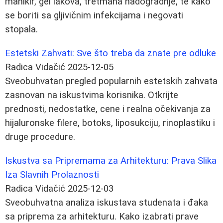
manikir, gel lakova, tretmana nadogradnje, te kako
se boriti sa gljivičnim infekcijama i negovati
stopala.
Estetski Zahvati: Sve što treba da znate pre odluke
Radica Vidačić
2025-12-05
Sveobuhvatan pregled popularnih estetskih zahvata
zasnovan na iskustvima korisnika. Otkrijte
prednosti, nedostatke, cene i realna očekivanja za
hijaluronske filere, botoks, liposukciju, rinoplastiku i
druge procedure.
Iskustva sa Pripremama za Arhitekturu: Prava Slika
Iza Slavnih Prolaznosti
Radica Vidačić
2025-12-03
Sveobuhvatna analiza iskustava studenata i đaka
sa priprema za arhitekturu. Kako izabrati prave