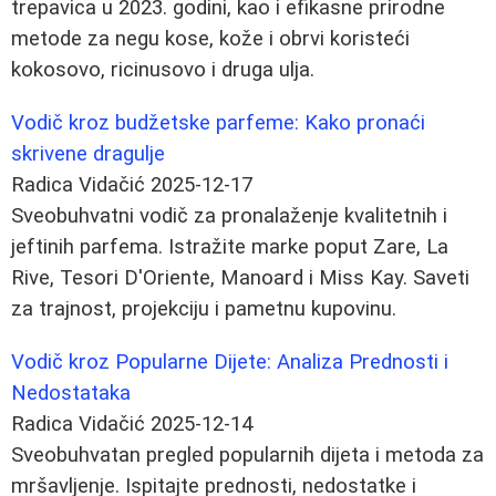
trepavica u 2023. godini, kao i efikasne prirodne
metode za negu kose, kože i obrvi koristeći
kokosovo, ricinusovo i druga ulja.
Vodič kroz budžetske parfeme: Kako pronaći
skrivene dragulje
Radica Vidačić
2025-12-17
Sveobuhvatni vodič za pronalaženje kvalitetnih i
jeftinih parfema. Istražite marke poput Zare, La
Rive, Tesori D'Oriente, Manoard i Miss Kay. Saveti
za trajnost, projekciju i pametnu kupovinu.
Vodič kroz Popularne Dijete: Analiza Prednosti i
Nedostataka
Radica Vidačić
2025-12-14
Sveobuhvatan pregled popularnih dijeta i metoda za
mršavljenje. Ispitajte prednosti, nedostatke i