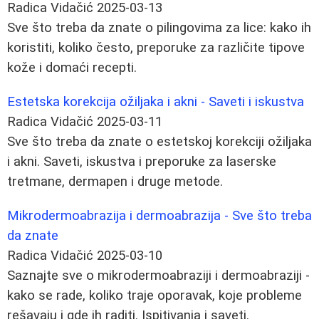
Radica Vidačić
2025-03-13
Sve što treba da znate o pilingovima za lice: kako ih
koristiti, koliko često, preporuke za različite tipove
kože i domaći recepti.
Estetska korekcija ožiljaka i akni - Saveti i iskustva
Radica Vidačić
2025-03-11
Sve što treba da znate o estetskoj korekciji ožiljaka
i akni. Saveti, iskustva i preporuke za laserske
tretmane, dermapen i druge metode.
Mikrodermoabrazija i dermoabrazija - Sve što treba
da znate
Radica Vidačić
2025-03-10
Saznajte sve o mikrodermoabraziji i dermoabraziji -
kako se rade, koliko traje oporavak, koje probleme
rešavaju i gde ih raditi. Ispitivanja i saveti.