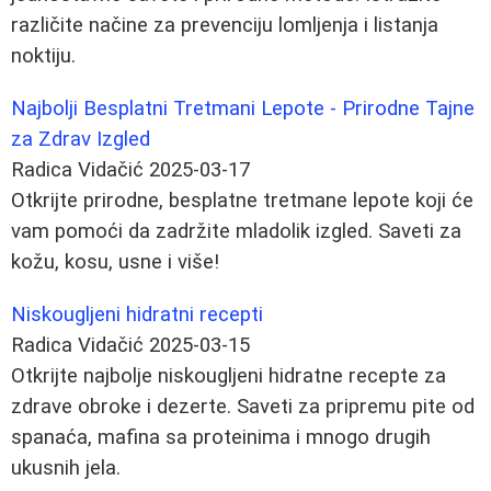
različite načine za prevenciju lomljenja i listanja
noktiju.
Najbolji Besplatni Tretmani Lepote - Prirodne Tajne
za Zdrav Izgled
Radica Vidačić
2025-03-17
Otkrijte prirodne, besplatne tretmane lepote koji će
vam pomoći da zadržite mladolik izgled. Saveti za
kožu, kosu, usne i više!
Niskougljeni hidratni recepti
Radica Vidačić
2025-03-15
Otkrijte najbolje niskougljeni hidratne recepte za
zdrave obroke i dezerte. Saveti za pripremu pite od
spanaća, mafina sa proteinima i mnogo drugih
ukusnih jela.