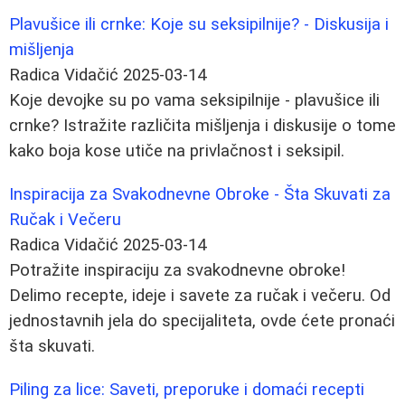
Plavušice ili crnke: Koje su seksipilnije? - Diskusija i
mišljenja
Radica Vidačić
2025-03-14
Koje devojke su po vama seksipilnije - plavušice ili
crnke? Istražite različita mišljenja i diskusije o tome
kako boja kose utiče na privlačnost i seksipil.
Inspiracija za Svakodnevne Obroke - Šta Skuvati za
Ručak i Večeru
Radica Vidačić
2025-03-14
Potražite inspiraciju za svakodnevne obroke!
Delimo recepte, ideje i savete za ručak i večeru. Od
jednostavnih jela do specijaliteta, ovde ćete pronaći
šta skuvati.
Piling za lice: Saveti, preporuke i domaći recepti