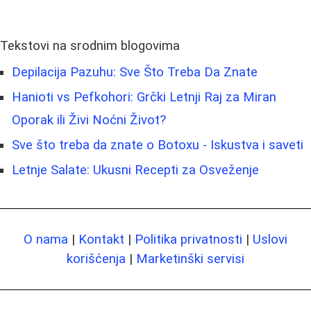
Tekstovi na srodnim blogovima
Depilacija Pazuhu: Sve Što Treba Da Znate
Hanioti vs Pefkohori: Grčki Letnji Raj za Miran
Oporak ili Živi Noćni Život?
Sve što treba da znate o Botoxu - Iskustva i saveti
Letnje Salate: Ukusni Recepti za Osveženje
O nama
|
Kontakt
|
Politika privatnosti
|
Uslovi
korišćenja
|
Marketinški servisi