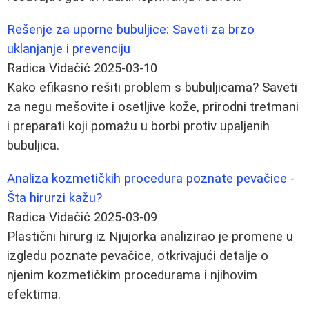
Rešenje za uporne bubuljice: Saveti za brzo
uklanjanje i prevenciju
Radica Vidačić
2025-03-10
Kako efikasno rešiti problem s bubuljicama? Saveti
za negu mešovite i osetljive kože, prirodni tretmani
i preparati koji pomažu u borbi protiv upaljenih
bubuljica.
Analiza kozmetičkih procedura poznate pevačice -
Šta hirurzi kažu?
Radica Vidačić
2025-03-09
Plastični hirurg iz Njujorka analizirao je promene u
izgledu poznate pevačice, otkrivajući detalje o
njenim kozmetičkim procedurama i njihovim
efektima.