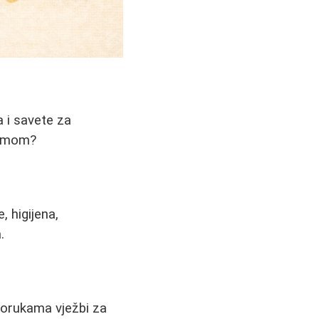
a i savete za
ičmom?
 higijena,
.
porukama vježbi za