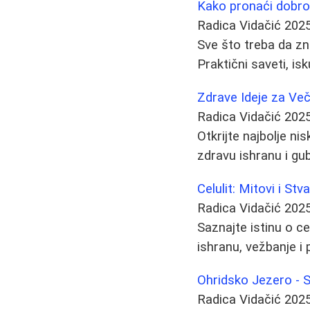
Kako pronaći dobrog 
Radica Vidačić
2025
Sve što treba da zn
Praktični saveti, is
Zdrave Ideje za Več
Radica Vidačić
2025
Otkrijte najbolje ni
zdravu ishranu i gu
Celulit: Mitovi i Stv
Radica Vidačić
2025
Saznajte istinu o ce
ishranu, vežbanje i
Ohridsko Jezero - 
Radica Vidačić
2025