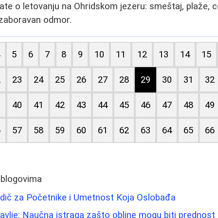
ate o letovanju na Ohridskom jezeru: smeštaj, plaže, ce
nezaboravan odmor.
4
5
6
7
8
9
10
11
12
13
14
15
2
23
24
25
26
27
28
29
30
31
32
9
40
41
42
43
44
45
46
47
48
49
6
57
58
59
60
61
62
63
64
65
66
 blogovima
Vodič za Početnike i Umetnost Koja Oslobađa
ravlje: Naučna istraga zašto obline mogu biti prednost