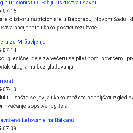
nutricionistu u Srbiji - Iskustva i saveti
-07-15
ate o izboru nutricioniste u Beogradu, Novom Sadu i 
kustva pacijenata i kako postići rezultate.
eru za Mršavljenje
-07-14
skougljenične ideje za večeru sa piletinom, povrćem i p
bitak kilograma bez gladovanja.
arnost
-07-10
lulitu, zašto se javlja i kako možete poboljšati izgled 
 prihvaćanje sopstvenog tela.
Savršeno Letovanje na Balkanu
-07-09