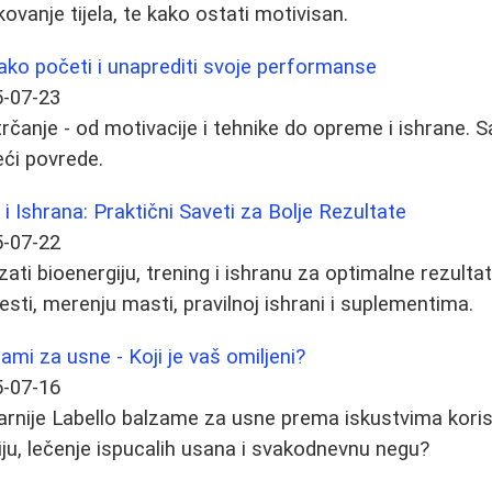
kovanje tijela, te kako ostati motivisan.
Kako početi i unaprediti svoje performanse
-07-23
trčanje - od motivacije i tehnike do opreme i ishrane. 
beći povrede.
 i Ishrana: Praktični Saveti za Bolje Rezultate
-07-22
ti bioenergiju, trening i ishranu za optimalne rezultat
sti, merenju masti, pravilnoj ishrani i suplementima.
zami za usne - Koji je vaš omiljeni?
-07-16
rnije Labello balzame za usne prema iskustvima koris
ciju, lečenje ispucalih usana i svakodnevnu negu?