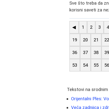
Sve što treba da zn
korisni saveti za 
◀
1
2
3
19
20
21
2
36
37
38
3
53
54
55
5
Tekstovi na srodnim
Orijentalni Ples: 
Veća zadnjica i zd