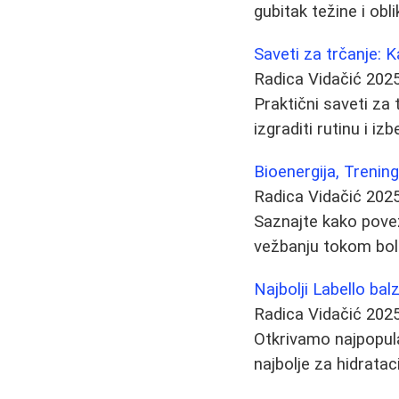
gubitak težine i obli
Saveti za trčanje: 
Radica Vidačić
2025
Praktični saveti za 
izgraditi rutinu i iz
Bioenergija, Trening
Radica Vidačić
2025
Saznajte kako poveza
vežbanju tokom bole
Najbolji Labello bal
Radica Vidačić
2025
Otkrivamo najpopula
najbolje za hidrata