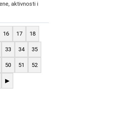
ne, aktivnosti i
16
17
18
33
34
35
50
51
52
▶