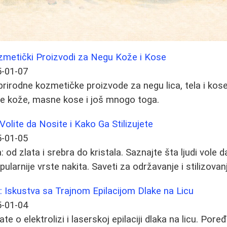
ozmetički Proizvodi za Negu Kože i Kose
-01-07
prirodne kozmetičke proizvode za negu lica, tela i kose
uve kože, masne kose i još mnogo toga.
Volite da Nosite i Kako Ga Stilizujete
-01-05
a: od zlata i srebra do kristala. Saznajte šta ljudi vole 
pularnije vrste nakita. Saveti za održavanje i stilizovan
r: Iskustva sa Trajnom Epilacijom Dlake na Licu
-01-04
te o elektrolizi i laserskoj epilaciji dlaka na licu. Por