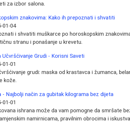
eti za izbor salona.
opskim znakovima: Kako ih prepoznati i shvatiti
-01-04
znati i shvatiti muškarce po horoskopskim znakovima.
tičnu stranu i ponašanje u krevetu.
Učvršćivanje Grudi - Korisni Saveti
-01-01
učvršćivanje grudi: maska od krastavca i žumanca, belan
e kože.
- Najbolji način za gubitak kilograma bez dijeta
-01-01
kovana ishrana može da vam pomogne da smršate bez 
amjenskim namirnicama, pravilnim obrocima i iskustva lj