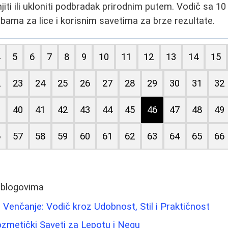
iti ili ukloniti podbradak prirodnim putem. Vodič sa 10
bama za lice i korisnim savetima za brze rezultate.
4
5
6
7
8
9
10
11
12
13
14
15
2
23
24
25
26
27
28
29
30
31
32
9
40
41
42
43
44
45
46
47
48
49
6
57
58
59
60
61
62
63
64
65
66
 blogovima
 Venčanje: Vodič kroz Udobnost, Stil i Praktičnost
Kozmetički Saveti za Lepotu i Negu