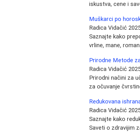
iskustva, cene i sav
Muškarci po horosk
Radica Vidačić
2025
Saznajte kako prepo
vrline, mane, roman
Prirodne Metode za 
Radica Vidačić
2025
Prirodni načini za 
za očuvanje čvrstin
Redukovana ishrana 
Radica Vidačić
2025
Saznajte kako redu
Saveti o zdravijim z