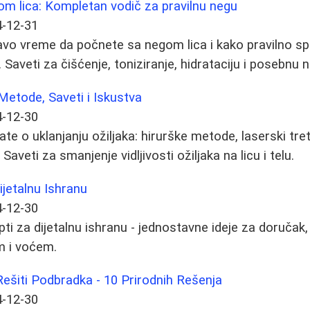
om lica: Kompletan vodič za pravilnu negu
-12-31
avo vreme da počnete sa negom lica i kako pravilno sp
Saveti za čišćenje, toniziranje, hidrataciju i posebnu n
 Metode, Saveti i Iskustva
-12-30
te o uklanjanju ožiljaka: hirurške metode, laserski tre
Saveti za smanjenje vidljivosti ožiljaka na licu i telu.
ijetalnu Ishranu
-12-30
pti za dijetalnu ishranu - jednostavne ideje za doručak,
m i voćem.
ešiti Podbradka - 10 Prirodnih Rešenja
-12-30