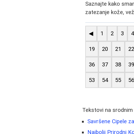
Saznajte kako smanj
zatezanje kože, vež
◀
1
2
3
19
20
21
2
36
37
38
3
53
54
55
5
Tekstovi na srodnim
Savršene Cipele za
Najbolji Prirodni 