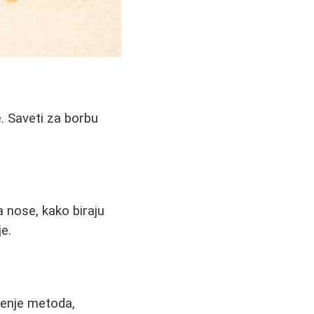
. Saveti za borbu
da nose, kako biraju
je.
eđenje metoda,