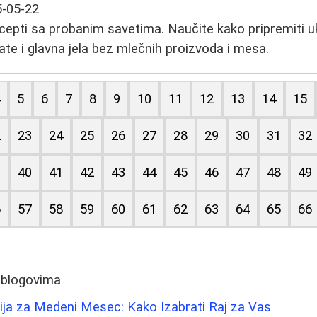
-05-22
ecepti sa probanim savetima. Naučite kako pripremiti 
late i glavna jela bez mlečnih proizvoda i mesa.
4
5
6
7
8
9
10
11
12
13
14
15
2
23
24
25
26
27
28
29
30
31
32
9
40
41
42
43
44
45
46
47
48
49
6
57
58
59
60
61
62
63
64
65
66
 blogovima
ija za Medeni Mesec: Kako Izabrati Raj za Vas