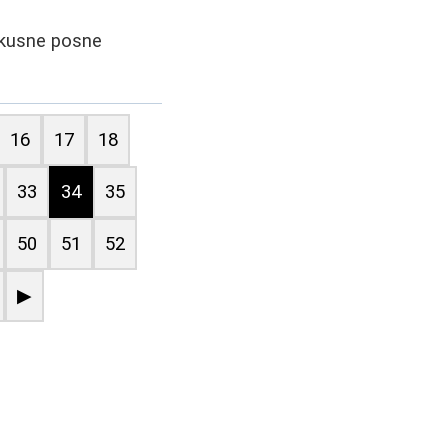
ukusne posne
16
17
18
33
34
35
50
51
52
▶