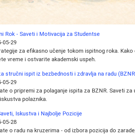
ni Rok - Saveti i Motivacija za Studentse
-05-29
trategije za efikasno učenje tokom ispitnog roka. Kako 
ete vreme i ostvarite akademski uspeh.
a stručni ispit iz bezbednosti i zdravlja na radu (BZNR
-05-29
ate o pripremi za polaganje ispita za BZNR. Saveti za 
 iskustva polaznika.
veti, Iskustva i Najbolje Pozicije
-05-28
ate o radu na kruzerima - od izbora pozicija do zarade,