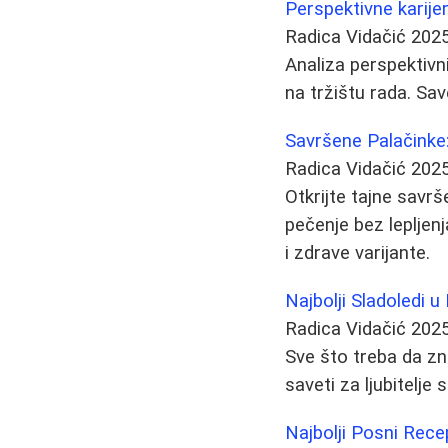
Perspektivne karijer
Radica Vidačić
2025
Analiza perspektivni
na tržištu rada. Sav
Savršene Palačinke: 
Radica Vidačić
2025
Otkrijte tajne savrš
pečenje bez lepljenj
i zdrave varijante.
Najbolji Sladoledi 
Radica Vidačić
2025
Sve što treba da zn
saveti za ljubitelje 
Najbolji Posni Rece