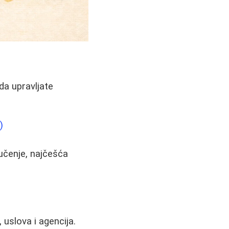
da upravljate
)
učenje, najčešća
 uslova i agencija.