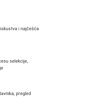
 iskustva i najčešća
esu selekcije,
je
tavnika, pregled