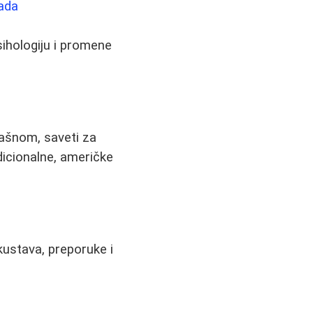
rada
sihologiju i promene
rašnom, saveti za
adicionalne, američke
kustava, preporuke i