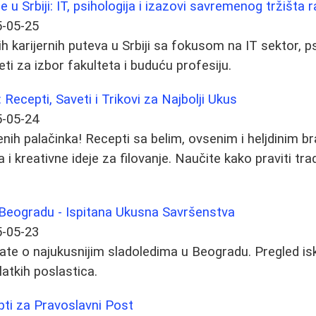
e u Srbiji: IT, psihologija i izazovi savremenog tržišta 
-05-25
h karijernih puteva u Srbiji sa fokusom na IT sektor, p
eti za izbor fakulteta i buduću profesiju.
Recepti, Saveti i Trikovi za Najbolji Ukus
-05-24
enih palačinka! Recepti sa belim, ovsenim i heljdinim b
a i kreativne ideje za filovanje. Naučite kako praviti tr
u Beogradu - Ispitana Ukusna Savršenstva
-05-23
ate o najukusnijim sladoledima u Beogradu. Pregled is
slatkih poslastica.
pti za Pravoslavni Post