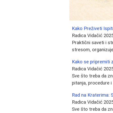
Kako Preživeti Ispit
Radica Vidačić
2025
Praktični saveti i s
stresom, organizuj
Kako se pripremiti z
Radica Vidačić
2025
Sve što treba da zn
pitanja, procedure i
Rad na Kraterima: Sa
Radica Vidačić
2025
Sve što treba da zn