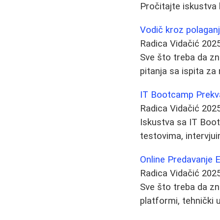
Pročitajte iskustva 
Vodič kroz polaganj
Radica Vidačić
2025
Sve što treba da zn
pitanja sa ispita za
IT Bootcamp Prekvali
Radica Vidačić
2025
Iskustva sa IT Boot
testovima, intervju
Online Predavanje E
Radica Vidačić
2025
Sve što treba da zn
platformi, tehnički u