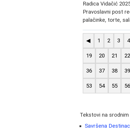
Radica Vidačić
2025
Pravoslavni post r
palačinke, torte, sa
◀
1
2
3
19
20
21
2
36
37
38
3
53
54
55
5
Tekstovi na srodnim
Savršena Destinac