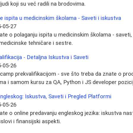
ljudi koji su već radili na brodovima.
e ispita u medicinskim školama - Saveti i iskustva
-05-27
ate o polaganju ispita u medicinskim školama - saveti,
 medicinske tehničare i sestre.
fikacija - Detaljna Iskustva i Saveti
-05-26
camp prekvalifikacijom - sve što treba da znate o proc
ima i samom kursu za QA, Python i JS developer pozici
ngleskog: Iskustva, Saveti i Pregled Platformi
-05-26
ate o online predavanju engleskog jezika: iskustva nas
slovi i finansijski aspekti.