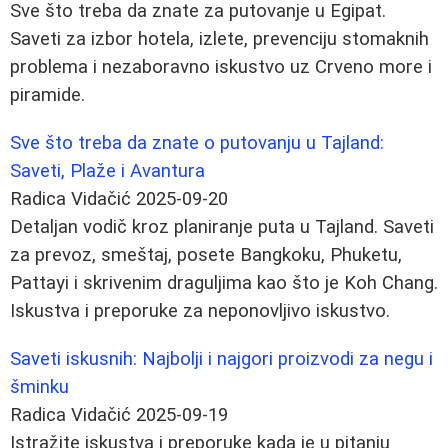
Sve što treba da znate za putovanje u Egipat.
Saveti za izbor hotela, izlete, prevenciju stomaknih
problema i nezaboravno iskustvo uz Crveno more i
piramide.
Sve što treba da znate o putovanju u Tajland:
Saveti, Plaže i Avantura
Radica Vidačić
2025-09-20
Detaljan vodič kroz planiranje puta u Tajland. Saveti
za prevoz, smeštaj, posete Bangkoku, Phuketu,
Pattayi i skrivenim draguljima kao što je Koh Chang.
Iskustva i preporuke za neponovljivo iskustvo.
Saveti iskusnih: Najbolji i najgori proizvodi za negu i
šminku
Radica Vidačić
2025-09-19
Istražite iskustva i preporuke kada je u pitanju