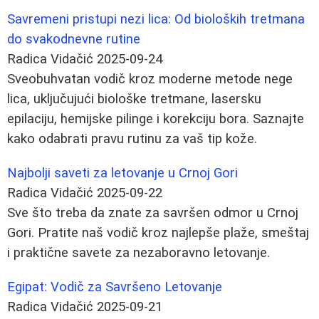
Savremeni pristupi nezi lica: Od bioloških tretmana
do svakodnevne rutine
Radica Vidačić
2025-09-24
Sveobuhvatan vodič kroz moderne metode nege
lica, uključujući biološke tretmane, lasersku
epilaciju, hemijske pilinge i korekciju bora. Saznajte
kako odabrati pravu rutinu za vaš tip kože.
Najbolji saveti za letovanje u Crnoj Gori
Radica Vidačić
2025-09-22
Sve što treba da znate za savršen odmor u Crnoj
Gori. Pratite naš vodič kroz najlepše plaže, smeštaj
i praktične savete za nezaboravno letovanje.
Egipat: Vodič za Savršeno Letovanje
Radica Vidačić
2025-09-21