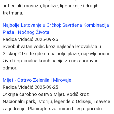
anticelulit masaža, lipolize, liposukcije i drugih
tretmana.
Najbolje Letovanje u Grčkoj: Savršena Kombinacija
Plaža i Noćnog Života
Radica Vidačić
2025-09-26
Sveobuhvatan vodič kroz najlepša letovališta u
Grčkoj. Otkrijte gde su najbolje plaže, najživlji noćni
život i optimalna kombinacija za nezaboravan
odmor.
Mljet - Ostrvo Zelenila i Mirovaje
Radica Vidačić
2025-09-25
Otkrijte čarobno ostrvo Mljet. Vodič kroz
Nacionalni park, istoriju, legende o Odiseju, i savete
za jedrenje. Planirajte svoj miran bijeg u prirodu.