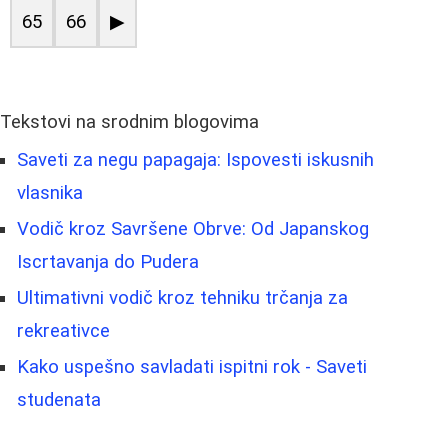
65
66
▶
Tekstovi na srodnim blogovima
Saveti za negu papagaja: Ispovesti iskusnih
vlasnika
Vodič kroz Savršene Obrve: Od Japanskog
Iscrtavanja do Pudera
Ultimativni vodič kroz tehniku trčanja za
rekreativce
Kako uspešno savladati ispitni rok - Saveti
studenata