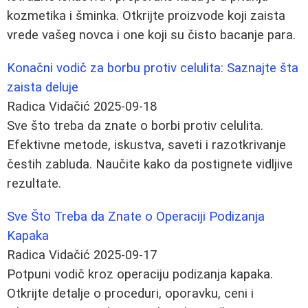
kozmetika i šminka. Otkrijte proizvode koji zaista
vrede vašeg novca i one koji su čisto bacanje para.
Konačni vodič za borbu protiv celulita: Saznajte šta
zaista deluje
Radica Vidačić
2025-09-18
Sve što treba da znate o borbi protiv celulita.
Efektivne metode, iskustva, saveti i razotkrivanje
čestih zabluda. Naučite kako da postignete vidljive
rezultate.
Sve Što Treba da Znate o Operaciji Podizanja
Kapaka
Radica Vidačić
2025-09-17
Potpuni vodič kroz operaciju podizanja kapaka.
Otkrijte detalje o proceduri, oporavku, ceni i